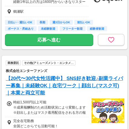
経験1年以上の方は1600円からいきなりスター
ト！経験1年未満の方も就業1年後には必ず160
鶴瀬駅
0円に昇給します！
◆月収例
22万～23万5千円＋残業手当
日払い・週払いOK
長期
週3日からOK
前払いOK
ボーナス・昇給あり
未経験歓迎
フリーター歓迎
経験者歓迎
【前払い制度あり】
女性活躍中
6割のスタッフが利用中！働いた給料の一部を
応募へ進む
最短即時支払い。
利用料・振込手数料はすべて無料。
業務委託
その他(アミューズメント・エンタメ…
株式会社エンターファンズ
【20代〜30代女性活躍中】 SNS好き歓迎♪副業ライバ
ー募集｜未経験OK｜在宅ワーク｜顔出し(マスク可)
｜本業と両立可能
時給1,500円以上可能
※成果報酬制のため活動状況により変動します
※顔出しまたはマスク着用配信をされる方の報
酬基準となります
完全在宅勤務
【収入例】
全国どこからでも活動可能！
■事務職Aさん（週3日・月50時間程度）