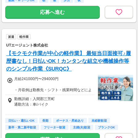
副業・ＷワークOK
朝
昼
夕方
夜
1日100～130件程度配達する方がほとんど♪
ご都合にあわせてルートや個数は調整可能！
応募へ進む
※1日2万円保証の案件もあり！
【支払方法】
＊週払い可能（勤務の翌週にお支払い）
派遣
軽作業
＊現金手渡し・日払いご相談OK
＊前払い制度あり（稼働分のみ）
UTエージェント株式会社
＊確定申告支援あり
【モクモク作業が中心の軽作業】 最短当日面接可♪履
【日収例】
歴書なし！日払いOK！カンタンな組立や機械操作等
売上2万1600円（1個160円×135個）×90％=約
のシンプル作業《SURQC》
1万9000円
月給241000円〜294000円
【月額報酬例】
売上65万2800円(1個160円×170個×24日)×90％
・月収例は勤務先・シフト・残業時間などによ
=58万7520円
り変動します
勤務詳細：入間郡三芳町
※上記は一例です。
・各種手当あり（残業手当、休出手当、深夜勤
通勤方法：車/バイク
務がある場合は深夜手当 など）
・昇給あり（昇格制度あり）
※構内の（無料）駐車場利用OK
日払い・週払いOK
※募集の勤務地は面接地の一例です。
長期
ボーナス・昇給あり
未経験歓迎
■日払い制度（新制度）※規定あり
ご希望の地域や条件などを伺いながらあなた
新卒・第二新卒歓迎
フリーター歓迎
主婦(夫)歓迎
ブランクOK
・最短5分で働いた分の給与を口座受取可能
に合ったお仕事をご紹介します！
・スマホからカンタン申請
学歴不問