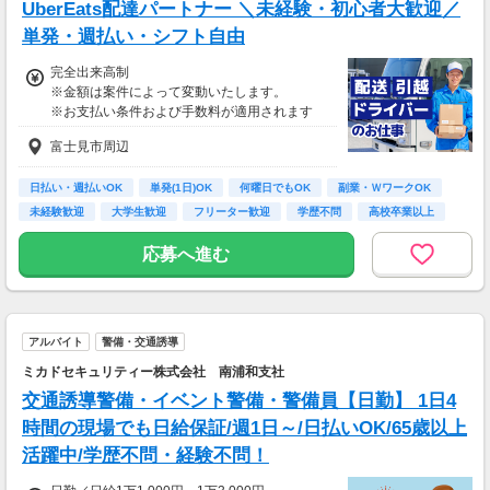
UberEats配達パートナー ＼未経験・初心者大歓迎／
単発・週払い・シフト自由
完全出来高制
※金額は案件によって変動いたします。
※お支払い条件および手数料が適用されます
富士見市周辺
日払い・週払いOK
単発(1日)OK
何曜日でもOK
副業・ＷワークOK
未経験歓迎
大学生歓迎
フリーター歓迎
学歴不問
高校卒業以上
応募へ進む
アルバイト
警備・交通誘導
ミカドセキュリティー株式会社 南浦和支社
交通誘導警備・イベント警備・警備員【日勤】 1日4
時間の現場でも日給保証/週1日～/日払いOK/65歳以上
活躍中/学歴不問・経験不問！