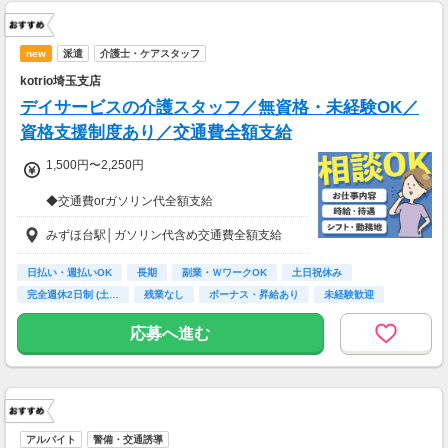
new
派遣
介護士・ケアスタッフ
kotrio埼玉支店
デイサービスの介護スタッフ／無資格・未経験OK／
資格支援制度あり／交通費全額支給
1,500円〜2,250円
◆交通費orガソリン代全額支給
◆各種社会保険完備
みずほ台駅│ガソリン代含め交通費全額支給
◆日払い・週払い制度（各規定有）
急な出費にあんしんの制度です。
スマホからかんたんに申請が出来ます！
日払い・週払いOK
長期
副業・ＷワークOK
土日祝休み
完全週休2日制 (土…
残業なし
ボーナス・昇給あり
未経験歓迎
主婦(夫)歓迎
応募へ進む
アルバイト
警備・交通誘導