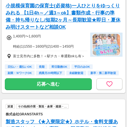
支払方法：週払い
小規模保育園の保育士(必資格)一人ひとりをゆっくり
※週払いOK（規定あり）
みれる 【1日4h～／週3～ok】書類作成・行事の準
→金曜日締め最短翌週火曜日にお給料GET♪
備・持ち帰りなし/短期2ヶ月～長期歓迎★即日・夏休
（稼働開始時は手続き完了次第となります）
み明けスタートなど相談OK
交通費：別途全額支給
1,400円〜1,600円
※車・バイク通勤に関して施設により異なる場
合あり（応相談）
時給(1)1550～1600円(2)1400～1450円
(1)週40ｈ以上
富士見市内に多数！＜駅チカ・車通勤okも有＞
(2)週40ｈ未満
【月収例】
281600円（時給1600円×8h×22日)
日払い・週払いOK
長期
即日勤務OK
平日のみOK
副業・ＷワークOK
残業月20時間以下
未経験歓迎
新卒・第二新卒歓迎
7：00～19：00で1日4ｈ～、週3～5日(週20h
フリーター歓迎
以上)
応募へ進む
★シフト例：9-18時、7-11時、8-12時、9-16時
など
★平日のみ/午前/夕方/扶養内/パート/フル/短時
間など相談OK！
派遣
その他(軽作業・製造・倉庫・建築・…
★短期2ヶ月～長期歓迎！
株式会社GRANSTARTS
製造スタッフ 《★入寮限定★》ホテル・食料支援あ