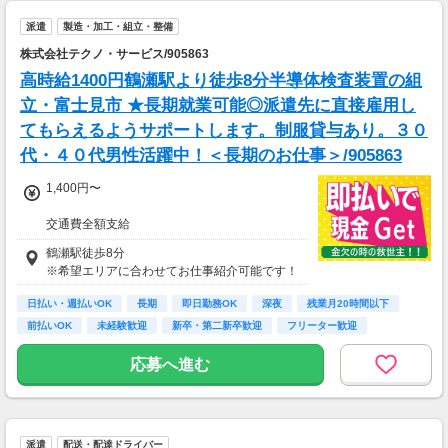
派遣
製造・加工・組立・整備
株式会社テクノ・サービス/905863
高時給1400円鶴瀬駅より徒歩8分半導体検査装置の組
立・富士見市 ★長期就業可能◎派遣先に直接雇用し
てもらえるようサポートします。制服貸与あり。３０
代・４０代男性活躍中！＜長期のお仕事＞/905863
1,400円〜
交通費全額支給
即払い制度有
鶴瀬駅徒歩8分
※希望エリアに合わせてお仕事紹介可能です！
日払い・週払いOK
長期
即日勤務OK
深夜
残業月20時間以下
前払いOK
未経験歓迎
新卒・第二新卒歓迎
フリーター歓迎
応募へ進む
派遣
配送・配達ドライバー