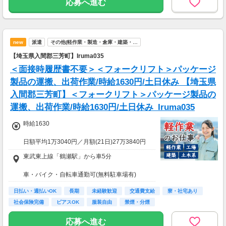
応募へ進む
・1,000円単位で利用可能
■交通費 上限30,000円まで支給 ※会社規定有
り
new
派遣
その他(軽作業・製造・倉庫・建築・…
【埼玉県入間郡三芳町】Iruma035
＜面接時履歴書不要＞＜フォークリフト＞パッケージ
製品の運搬、出荷作業/時給1630円/土日休み 【埼玉県
入間郡三芳町】＜フォークリフト＞パッケージ製品の
運搬、出荷作業/時給1630円/土日休み_Iruma035
時給1630
日額平均1万3040円／月額(21日)27万3840円
（20H残込31万4600円 ）
東武東上線「鶴瀬駅」から車5分
★応募資格★
車・バイク・自転車通勤可(無料駐車場有)
※18歳以上
※学生は応募不可（卒業見込みで、社会人予定
日払い・週払いOK
長期
未経験歓迎
交通費支給
寮・社宅あり
の方は卒業後に派遣登録が可能です。）
社会保険完備
ピアスOK
服装自由
禁煙・分煙
応募へ進む