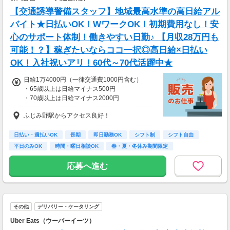
【交通誘導警備スタッフ】地域最高水準の高日給アル
バイト★日払いOK！WワークOK！初期費用なし！安
心のサポート体制！働きやすい日勤♪ 【月収28万円も
可能！？】稼ぎたいならココ一択◎高日給×日払い
OK！入社祝いアリ！60代～70代活躍中★
日給1万4000円（一律交通費1000円含む）
・65歳以上は日給マイナス500円
・70歳以上は日給マイナス2000円
ふじみ野駅からアクセス良好！
＜交通誘導2級以上の資格をお持ちの方＞
日給1万4,000円（交通費一律1,000円を含む）
・65歳以上は日給マイナス500円
日払い・週払いOK
長期
即日勤務OK
シフト制
シフト自由
・70歳以上は日給マイナス1000円
平日のみOK
時間・曜日相談OK
春・夏・冬休み期間限定
※検定資格者として従事した場合、
副業・ＷワークOK
1勤務につき1000円支給します
応募へ進む
■65歳～69歳迄では他の年代と同じ現場でも
安全面・体力面の考慮により比較的低負荷の業
務、
その他
デリバリー・ケータリング
70歳以降では低負荷業務や季節により
相談の上短時間勤務をすることもあるため
Uber Eats（ウーバーイーツ）
給与が上記になる場合がございます。