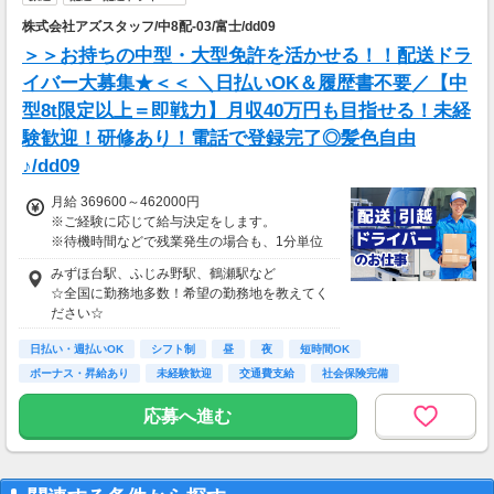
株式会社アズスタッフ/中8配-03/富士/dd09
＞＞お持ちの中型・大型免許を活かせる！！配送ドラ
イバー大募集★＜＜ ＼日払いOK＆履歴書不要／【中
型8t限定以上＝即戦力】月収40万円も目指せる！未経
験歓迎！研修あり！電話で登録完了◎髪色自由
♪/dd09
月給 369600～462000円
※ご経験に応じて給与決定をします。
※待機時間などで残業発生の場合も、1分単位
で残業代をお支払いします！
みずほ台駅、ふじみ野駅、鶴瀬駅など
※研修・研修時給については面談時にお伝えし
☆全国に勤務地多数！希望の勤務地を教えてく
ます
ださい☆
＊交通費一部支給（案件による）
日払い・週払いOK
シフト制
昼
夜
短時間OK
ボーナス・昇給あり
未経験歓迎
交通費支給
社会保険完備
応募へ進む