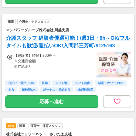
派遣
介護士・ケアスタッフ
マンパワーグループ株式会社 川越支店
介護スタッフ 経験者優遇可能！/週3日・6h～OK/フル
タイムも歓迎/週払いOK/入間郡三芳町/9125163
【経験者】時給1,800円～
※交通費全額
※昇給あり
≪収入例≫
◎日勤／経験者の場合
日払い・週払いOK
長期
シフト制
シフト自由
副業・ＷワークOK
・日収(1,800*8)円（時給1,800円×8h）
夕方
短時間OK
ボーナス・昇給あり
未経験歓迎
・月収316,800円（日収(1,800*8)円×月22回勤
務）
応募へ進む
※実働8時間以上からは更に時給25％UP
※スキルによって更にスタート時給がUPするこ
とも！
new
派遣
保育士・保育スタッフ
※資格手当あり（時給50円～UP/資格の種類に
よって異なる）
株式会社ニッソーネット さいたま支社