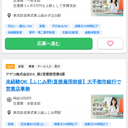
交通費：一部支給
交通費 1ヵ月3万円を上限として実費支給
東武鉄道東武東上線みずほ台駅
月収例 23万2000円 時給1600円×実働7h15m×
週5日×4週
※月収例を保証するものではありません。
日払い・週払いOK
長期
平日休みOK
残業月10時間以下
※給与即受取りサービス利用可（利用条件有）
未経験歓迎
新卒・第二新卒歓迎
主婦(夫)歓迎
経験者歓迎
ＰＣスキル不要
ha_rs_001
応募へ進む
new
派遣
事務・データ入力・受付
アデコ株式会社KA_第1営業部営業4課
未経験OK【ふじみ野/直接雇用前提】大手都市銀行で
営業店事務
時給1550円
交通費：全額支給
東武鉄道東武東上線ふじみ野駅
長期
完全週休2日制 (土…
残業月10時間以下
残業月20時間以下