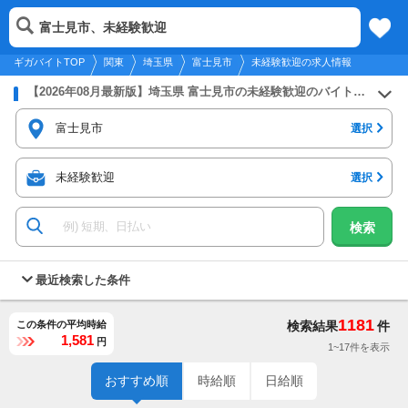
2026年8月9日
更新
tog
富士見市、未経験歓迎
関東
履歴
保存
メニュー
nav
ギガバイトTOP
関東
埼玉県
富士見市
未経験歓迎の求人情報
【2026年08月最新版】埼玉県 富士見市の未経験歓迎のバイト・アルバイト・パートの求人募集情報
富士見市
選択
未経験歓迎
選択
検索
最近検索した条件
1181
この条件の平均時給
検索結果
件
1,581
円
1~17件を表示
おすすめ順
時給順
日給順