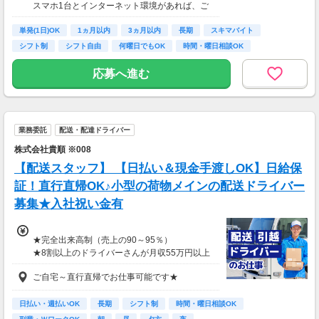
スマホ1台とインターネット環境があれば、ご
月収8万円～15万円
自宅からスタートできます。
■営業職Bさん（週4日・月80時間程度）
単発(1日)OK
通勤時間ゼロだから、本業やプライベートとの
1ヵ月以内
3ヵ月以内
長期
スキマバイト
月収15万円～25万円
両立もラクラク♪
シフト制
シフト自由
何曜日でもOK
時間・曜日相談OK
■主婦Cさん（月100時間程度）
月収20万円以上
応募へ進む
現在活躍中のライバーの多くは会社員や主婦の
方。
本業や家庭と両立しながら副業として活動され
ています。
業務委託
配送・配達ドライバー
株式会社貴順 ※008
【配送スタッフ】 【日払い＆現金手渡しOK】日給保
証！直行直帰OK♪小型の荷物メインの配送ドライバー
募集★入社祝い金有
★完全出来高制（売上の90～95％）
★8割以上のドライバーさんが月収55万円以上
★支度金5～25万円補助あり（規定有）
ご自宅～直行直帰でお仕事可能です★
★選べる入社祝い金アリ
⇒「初回稼働1か月後に3万円」or「1年後に10
万円」or「2年後に20万円」選べます！
日払い・週払いOK
長期
シフト制
時間・曜日相談OK