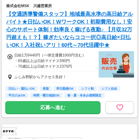
株式会社MSK 川越営業所
【交通誘導警備スタッフ】地域最高水準の高日給アル
バイト★日払いOK！WワークOK！初期費用なし！安
心のサポート体制！効率良く稼げる夜勤♪ 【月収32万
円超えも！？】稼ぎたいならココ一択◎高日給×日払
いOK！入社祝いアリ！60代～70代活躍中★
日給1万6440円（一律交通費1000円含む）
・65歳以上は日給マイナス590円
・70歳以上は日給マイナス2370円
ふじみ野駅からアクセス良好！
＜交通誘導2級以上の資格をお持ちの方＞
日給1万6,440円円（交通費一律1,000円を含
む）
日払い・週払いOK
長期
即日勤務OK
シフト制
シフト自由
・65歳以上は日給マイナス590円
平日のみOK
時間・曜日相談OK
春・夏・冬休み期間限定
・70歳以上は日給マイナス1190円
副業・ＷワークOK
※検定資格者として従事した場合、
応募へ進む
1勤務につき1000円支給します
■65歳～69歳迄では他の年代と同じ現場でも
安全面・体力面の考慮により比較的低負荷の業
務、
70歳以降では低負荷業務や季節により