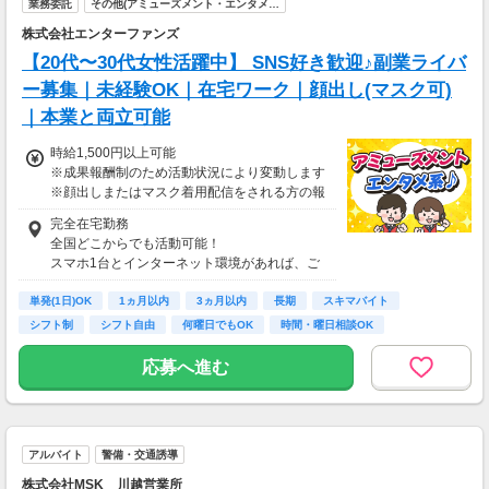
業務委託
その他(アミューズメント・エンタメ…
相談の上短時間勤務をすることもあるため
株式会社エンターファンズ
給与が上記になる場合がございます。
【20代〜30代女性活躍中】 SNS好き歓迎♪副業ライバ
＜月収例＞ 月収32万8,800円可能
ー募集｜未経験OK｜在宅ワーク｜顔出し(マスク可)
（日給16,440円×月20日勤務）
｜本業と両立可能
時給1,500円以上可能
※成果報酬制のため活動状況により変動します
※顔出しまたはマスク着用配信をされる方の報
酬基準となります
完全在宅勤務
【収入例】
全国どこからでも活動可能！
■事務職Aさん（週3日・月50時間程度）
スマホ1台とインターネット環境があれば、ご
月収8万円～15万円
自宅からスタートできます。
■営業職Bさん（週4日・月80時間程度）
単発(1日)OK
通勤時間ゼロだから、本業やプライベートとの
1ヵ月以内
3ヵ月以内
長期
スキマバイト
月収15万円～25万円
両立もラクラク♪
シフト制
シフト自由
何曜日でもOK
時間・曜日相談OK
■主婦Cさん（月100時間程度）
月収20万円以上
応募へ進む
現在活躍中のライバーの多くは会社員や主婦の
方。
本業や家庭と両立しながら副業として活動され
ています。
アルバイト
警備・交通誘導
株式会社MSK 川越営業所