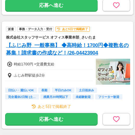
応募へ進む
派遣
事務・データ入力・受付
あと5日で掲載終了
株式会社スタッフサービス オフィス事業本部_さいたま
【ふじみ野_一般事務】 ◆高時給！1700円◆複数名の
募集！請求書の作成など！/26-04423904
時給1700円 +交通費支給
ふじみ野駅徒歩2分
日払い・週払いOK
長期
平日のみOK
土日祝休み
完全週休2日制 (土…
残業月20時間以下
未経験歓迎
フリーター歓迎
高校卒業以上
あと5日で掲載終了
応募へ進む