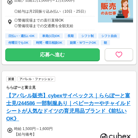
日勤／日給1万1,000円～1万3,000円
◎給与は月2回振り込み払い（10日・25日）
◎日払い制度の利用も可能（規定あり）
◎警備現場までの直行直帰OK
◎有資格者は日給+2,000円（一般路線は+1,000
◎警備現場までの交通費を全額支給
円）
◎資格取得費用は当社全額負担
日払い・週払いOK
単発(1日)OK
長期
シフト制
シフト自由
何曜日でもOK
時間・曜日相談OK
副業・ＷワークOK
朝
※65歳以上の方は下記給与になります
65～69歳：日勤／日給1万800円
応募へ進む
70～79歳：日勤／日給1万500円
派遣
アパレル・ファッション
ららぽーと富士見
【アパレル販売】cybexサイベックス｜ららぽーと富
士見/244586 一部制服あり｜ベビーカーやチャイルド
シートが人気なドイツの育児用品ブランド《前払い
OK》
時給 1,500円～1,600円
【給与備考】