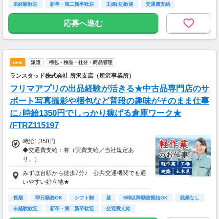
未経験歓迎
新卒・第二新卒歓迎
主婦(夫)歓迎
交通費支給
社会保険完備
応募へ進む
new
派遣
梱包・検品・仕分・商品管理
ランスタッド株式会社 所沢支店（所沢事業所）
フリマアプリの出品経験が活きる★中古品専門店のサ
ポート写真撮影や梱包など普段の趣味がそのまま仕事
に♪時給1350円でしっかり稼げる倉庫ワーク★
/FTRZ115197
時給1,350円
◆交通費支給：有（実費支給／当社規定あ
り。）
みずほ台駅から徒歩7分♪ 公共交通機関でも通
月収例：226,800円＝1,350円×8時間×21日勤務
いやすい好立地★
の場合＋交通費別途支給
長期
即日勤務OK
シフト制
昼
9時以降勤務開始OK
残業なし
未経験歓迎
新卒・第二新卒歓迎
交通費支給