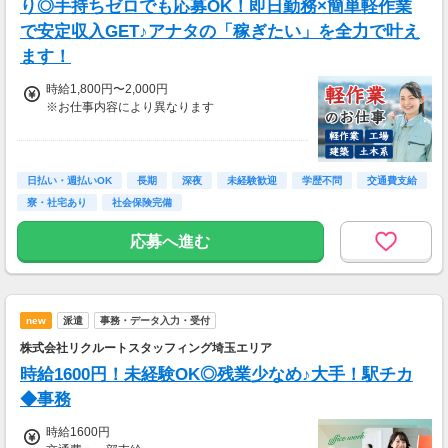
り◎手持ちゼロでも応募OK！即日勤務×簡単軽作業
で安定収入GET♪アナタの「稼ぎたい」を全力で叶え
ます！
時給1,800円〜2,000円
※お仕事内容により異なります
＼最大時給2,000円も可能！／
＜各種手当＞
日払い・週払いOK
長期
深夜
未経験歓迎
学歴不問
交通費支給
・深夜手当：時給2,000円〜
寮・社宅あり
社会保険完備
・残業手当：時給2,000円〜
・休日出勤手当：時給2,160円〜
応募へ進む
＜月収例＞
月収34万円以上可能
（時給1,850円×1日8時間×月21日勤務＋各種手
new
派遣
事務・データ入力・受付
当）
株式会社リクルートスタッフィング埼玉エリア
時給1600円！未経験OK◎残業少なめ♪大手！駅チカ
◆事務
時給1600円