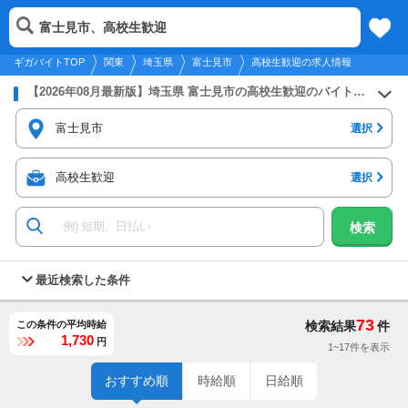
2026年8月9日
更新
tog
富士見市、高校生歓迎
関東
履歴
保存
メニュー
nav
ギガバイトTOP
関東
埼玉県
富士見市
高校生歓迎の求人情報
【2026年08月最新版】埼玉県 富士見市の高校生歓迎のバイト・アルバイト・パートの求人募集情報
富士見市
選択
高校生歓迎
選択
検索
最近検索した条件
73
この条件の平均時給
検索結果
件
1,730
円
1~17件を表示
おすすめ順
時給順
日給順