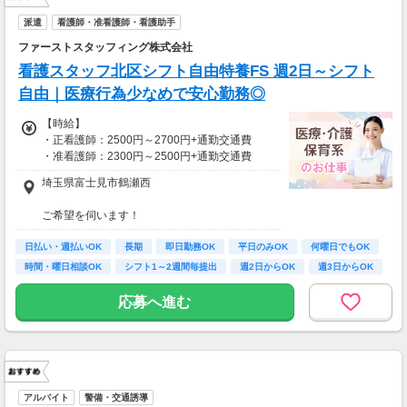
※上記金額の上限値は日々1時間、時間外勤務
派遣
看護師・准看護師・看護助手
をした場合の見込み額となります。
ファーストスタッフィング株式会社
■研修期間について
看護スタッフ北区シフト自由特養FS 週2日～シフト
※研修期間（4日程）は、時給1,650円（日収1
自由｜医療行為少なめで安心勤務◎
3,200円～）となります。
【時給】
・正看護師：2500円～2700円+通勤交通費
・准看護師：2300円～2500円+通勤交通費
埼玉県富士見市鶴瀬西
*＊嬉しい日払いOK*
ご希望を伺います！
あなたの努力はきちんと評価します！
※受動喫煙対策有（屋内禁煙）
がんばりをお給料でしっかり還元＊
日払い・週払いOK
車・バイク・自転車での通勤もOK
長期
即日勤務OK
平日のみOK
何曜日でもOK
※規定があるので、ご希望の方はご相談くださ
時間・曜日相談OK
シフト1～2週間毎提出
週2日からOK
週3日からOK
い＊
応募へ進む
アルバイト
警備・交通誘導