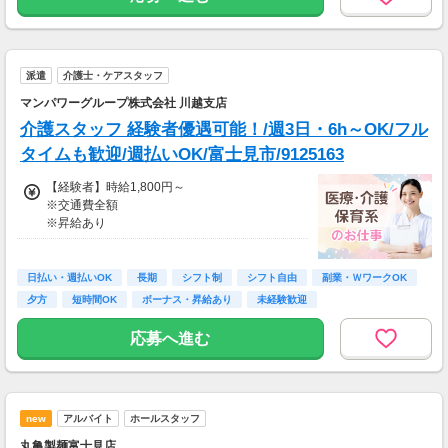
派遣
介護士・ケアスタッフ
マンパワーグループ株式会社 川越支店
介護スタッフ 経験者優遇可能！/週3日・6h～OK/フル
タイムも歓迎/週払いOK/富士見市/9125163
【経験者】時給1,800円～
※交通費全額
※昇給あり
≪収入例≫
◎日勤／経験者の場合
日払い・週払いOK
長期
シフト制
シフト自由
副業・ＷワークOK
・日収(1,800*8)円（時給1,800円×8h）
夕方
短時間OK
ボーナス・昇給あり
未経験歓迎
・月収316,800円（日収(1,800*8)円×月22回勤
務）
応募へ進む
※実働8時間以上からは更に時給25％UP
※スキルによって更にスタート時給がUPするこ
とも！
new
アルバイト
ホールスタッフ
※資格手当あり（時給50円～UP/資格の種類に
よって異なる）
丸亀製麺富士見店