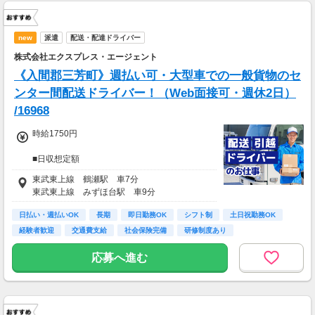
new
派遣
配送・配達ドライバー
株式会社エクスプレス・エージェント
《入間郡三芳町》週払い可・大型車での一般貨物のセ
ンター間配送ドライバー！（Web面接可・週休2日）
/16968
時給1750円
■日収想定額
14,000円～16,100円
東武東上線 鶴瀬駅 車7分
東武東上線 みずほ台駅 車9分
■月収想定額
294,000円～356,000円
日払い・週払いOK
長期
即日勤務OK
シフト制
土日祝勤務OK
経験者歓迎
交通費支給
社会保険完備
研修制度あり
※日収額・月収額の最大値は残業・割増等を含
む見込み額となります。
応募へ進む
※交通費は別途実費分支給！（規定あり）
※上記月収額は月間21日～22日出勤した場合の
見込み額となります。
■その他補足