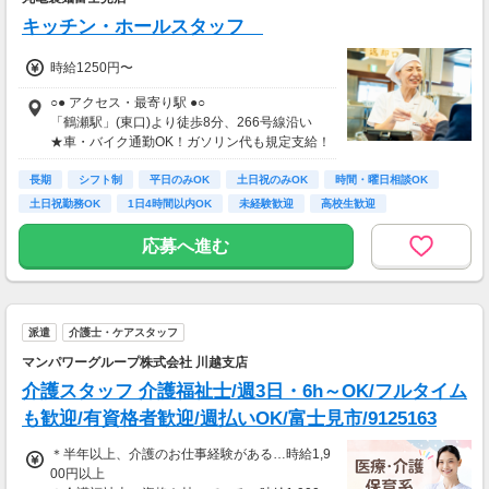
支払方法：週払い
キッチン・ホールスタッフ
※週払いOK（規定あり）
時給1250円〜
→金曜日締め最短翌週火曜日にお給料GET♪
（稼働開始時は手続き完了次第となります）
○● アクセス・最寄り駅 ●○
交通費：別途全額支給
「鶴瀬駅」(東口)より徒歩8分、266号線沿い
★車・バイク通勤OK！ガソリン代も規定支給！
※車・バイク通勤に関して施設により異なる場
★自転車通勤も可！（駐輪場料金は自己負担、
合あり（応相談）
長期
店にある場合は利用可）
シフト制
平日のみOK
土日祝のみOK
時間・曜日相談OK
土日祝勤務OK
1日4時間以内OK
未経験歓迎
高校生歓迎
応募へ進む
派遣
介護士・ケアスタッフ
マンパワーグループ株式会社 川越支店
介護スタッフ 介護福祉士/週3日・6h～OK/フルタイム
も歓迎/有資格者歓迎/週払いOK/富士見市/9125163
＊半年以上、介護のお仕事経験がある…時給1,9
00円以上