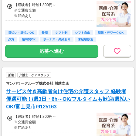
交通費：別途全額支給
【経験者】時給1,800円～
※交通費全額
※車・バイク通勤に関して施設により異なる場
※昇給あり
合あり（応相談）
≪収入例≫
◎日勤／経験者の場合
日払い・週払いOK
長期
シフト制
シフト自由
副業・ＷワークOK
・日収(1,800*8)円（時給1,800円×8h）
夕方
短時間OK
ボーナス・昇給あり
未経験歓迎
・月収316,800円（日収(1,800*8)円×月22回勤
務）
応募へ進む
※実働8時間以上からは更に時給25％UP
※スキルによって更にスタート時給がUPするこ
とも！
派遣
介護士・ケアスタッフ
※資格手当あり（時給50円～UP/資格の種類に
よって異なる）
マンパワーグループ株式会社 川越支店
支払方法：週払い
サービス付き高齢者向け住宅の介護スタッフ 経験者
※週払いOK（規定あり）
優遇可能！/週3日・6h～OK/フルタイムも歓迎/週払い
→金曜日締め最短翌週火曜日にお給料GET♪
OK/富士見市/9125163
（稼働開始時は手続き完了次第となります）
交通費：別途全額支給
【経験者】時給1,800円～
※交通費全額
※車・バイク通勤に関して施設により異なる場
※昇給あり
合あり（応相談）