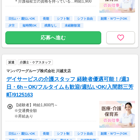
＊介護福祉士の資格を持っている…時給1,900
円以上
≪収入例≫
日払い・週払いOK
長期
シフト制
シフト自由
副業・ＷワークOK
◎日勤／経験者の場合
夕方
短時間OK
残業なし
未経験歓迎
・日収(1,900*8)円（時給1,900円×8h）
・月収334,400円（日収(1,900*8)円×月22回勤
応募へ進む
務）
※実働8時間以上からは更に時給25％UP
※スキルによって更にスタート時給がUPするこ
派遣
介護士・ケアスタッフ
とも！
※資格手当あり（時給50円～UP/資格の種類に
マンパワーグループ株式会社 川越支店
よって異なる）
デイサービスの介護スタッフ 経験者優遇可能！/週3
支払方法：週払い
日・6h～OK/フルタイムも歓迎/週払いOK/入間郡三芳
※週払いOK（規定あり）
町/9125163
→金曜日締め最短翌週火曜日にお給料GET♪
（稼働開始時は手続き完了次第となります）
【経験者】時給1,800円～
交通費：別途全額支給
※交通費全額
※昇給あり
※車・バイク通勤に関して施設により異なる場
合あり（応相談）
≪収入例≫
◎日勤／経験者の場合
日払い・週払いOK
長期
シフト制
シフト自由
副業・ＷワークOK
・日収(1,800*8)円（時給1,800円×8h）