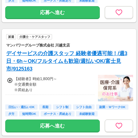
夕方
短時間OK
ボーナス・昇給あり
未経験歓迎
・月収316,800円（日収(1,800*8)円×月22回勤
務）
応募へ進む
※実働8時間以上からは更に時給25％UP
※スキルによって更にスタート時給がUPするこ
とも！
派遣
介護士・ケアスタッフ
※資格手当あり（時給50円～UP/資格の種類に
よって異なる）
マンパワーグループ株式会社 川越支店
支払方法：週払い
デイサービスの介護スタッフ 経験者優遇可能！/週3
※週払いOK（規定あり）
日・6h～OK/フルタイムも歓迎/週払いOK/富士見
→金曜日締め最短翌週火曜日にお給料GET♪
市/9125163
（稼働開始時は手続き完了次第となります）
交通費：別途全額支給
【経験者】時給1,800円～
※交通費全額
※車・バイク通勤に関して施設により異なる場
※昇給あり
合あり（応相談）
≪収入例≫
◎日勤／経験者の場合
日払い・週払いOK
長期
シフト制
シフト自由
副業・ＷワークOK
・日収(1,800*8)円（時給1,800円×8h）
夕方
短時間OK
ボーナス・昇給あり
未経験歓迎
・月収316,800円（日収(1,800*8)円×月22回勤
務）
応募へ進む
※実働8時間以上からは更に時給25％UP