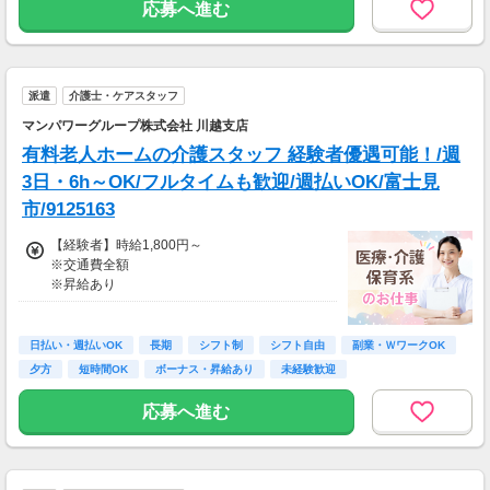
務）
応募へ進む
※実働8時間以上からは更に時給25％UP
※スキルによって更にスタート時給がUPするこ
とも！
派遣
介護士・ケアスタッフ
※資格手当あり（時給50円～UP/資格の種類に
よって異なる）
マンパワーグループ株式会社 川越支店
支払方法：週払い
有料老人ホームの介護スタッフ 経験者優遇可能！/週
※週払いOK（規定あり）
3日・6h～OK/フルタイムも歓迎/週払いOK/富士見
→金曜日締め最短翌週火曜日にお給料GET♪
市/9125163
（稼働開始時は手続き完了次第となります）
交通費：別途全額支給
【経験者】時給1,800円～
※交通費全額
※車・バイク通勤に関して施設により異なる場
※昇給あり
合あり（応相談）
≪収入例≫
◎日勤／経験者の場合
日払い・週払いOK
長期
シフト制
シフト自由
副業・ＷワークOK
・日収(1,800*8)円（時給1,800円×8h）
夕方
短時間OK
ボーナス・昇給あり
未経験歓迎
・月収316,800円（日収(1,800*8)円×月22回勤
務）
応募へ進む
※実働8時間以上からは更に時給25％UP
※スキルによって更にスタート時給がUPするこ
とも！