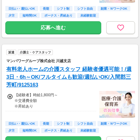
≪収入例≫
◎日勤／経験者の場合
日払い・週払いOK
長期
シフト制
シフト自由
副業・ＷワークOK
・日収(1,800*8)円（時給1,800円×8h）
夕方
短時間OK
ボーナス・昇給あり
未経験歓迎
・月収316,800円（日収(1,800*8)円×月22回勤
務）
応募へ進む
※実働8時間以上からは更に時給25％UP
※スキルによって更にスタート時給がUPするこ
とも！
派遣
介護士・ケアスタッフ
※資格手当あり（時給50円～UP/資格の種類に
よって異なる）
マンパワーグループ株式会社 川越支店
支払方法：週払い
有料老人ホームの介護スタッフ 経験者優遇可能！/週
※週払いOK（規定あり）
3日・6h～OK/フルタイムも歓迎/週払いOK/入間郡三
→金曜日締め最短翌週火曜日にお給料GET♪
芳町/9125163
（稼働開始時は手続き完了次第となります）
交通費：別途全額支給
【経験者】時給1,800円～
※交通費全額
※車・バイク通勤に関して施設により異なる場
※昇給あり
合あり（応相談）
≪収入例≫
◎日勤／経験者の場合
日払い・週払いOK
長期
シフト制
シフト自由
副業・ＷワークOK
・日収(1,800*8)円（時給1,800円×8h）
夕方
短時間OK
ボーナス・昇給あり
未経験歓迎
・月収316,800円（日収(1,800*8)円×月22回勤