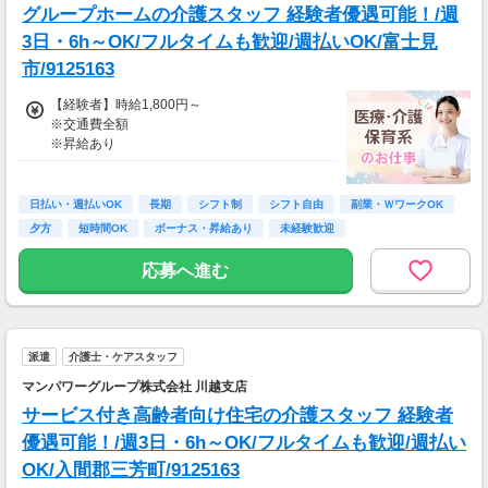
グループホームの介護スタッフ 経験者優遇可能！/週
※週払いOK（規定あり）
3日・6h～OK/フルタイムも歓迎/週払いOK/富士見
→金曜日締め最短翌週火曜日にお給料GET♪
市/9125163
（稼働開始時は手続き完了次第となります）
交通費：別途全額支給
【経験者】時給1,800円～
※交通費全額
※車・バイク通勤に関して施設により異なる場
※昇給あり
合あり（応相談）
≪収入例≫
◎日勤／経験者の場合
日払い・週払いOK
長期
シフト制
シフト自由
副業・ＷワークOK
・日収(1,800*8)円（時給1,800円×8h）
夕方
短時間OK
ボーナス・昇給あり
未経験歓迎
・月収316,800円（日収(1,800*8)円×月22回勤
務）
応募へ進む
※実働8時間以上からは更に時給25％UP
※スキルによって更にスタート時給がUPするこ
とも！
派遣
介護士・ケアスタッフ
※資格手当あり（時給50円～UP/資格の種類に
よって異なる）
マンパワーグループ株式会社 川越支店
支払方法：週払い
サービス付き高齢者向け住宅の介護スタッフ 経験者
※週払いOK（規定あり）
優遇可能！/週3日・6h～OK/フルタイムも歓迎/週払い
→金曜日締め最短翌週火曜日にお給料GET♪
OK/入間郡三芳町/9125163
（稼働開始時は手続き完了次第となります）