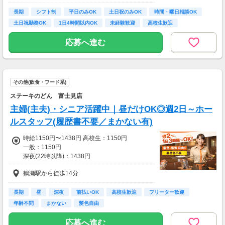
★自転車通勤も可！（駐輪場料金は自己負担、
合あり（応相談）
長期
店にある場合は利用可）
シフト制
平日のみOK
土日祝のみOK
時間・曜日相談OK
土日祝勤務OK
1日4時間以内OK
未経験歓迎
高校生歓迎
応募へ進む
その他(飲食・フード系)
ステーキのどん 富士見店
主婦(主夫)・シニア活躍中｜昼だけOK◎週2日～ホー
ルスタッフ(履歴書不要／まかない有)
時給1150円〜1438円 高校生：1150円
一般：1150円
深夜(22時以降)：1438円
土日祝日 +50円
鶴瀬駅から徒歩14分
＜研修期間：25h有＞
※研修中の一般時給1150円、
長期
昼
深夜
前払いOK
高校生歓迎
フリーター歓迎
※研修中の高校生時給1150円
年齢不問
まかない
髪色自由
◎給与は1分単位で支給します！
応募へ進む