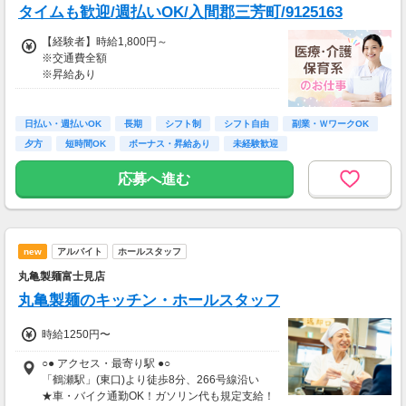
タイムも歓迎/週払いOK/入間郡三芳町/9125163
【経験者】時給1,800円～
※交通費全額
※昇給あり
≪収入例≫
◎日勤／経験者の場合
日払い・週払いOK
長期
シフト制
シフト自由
副業・ＷワークOK
・日収(1,800*8)円（時給1,800円×8h）
夕方
短時間OK
ボーナス・昇給あり
未経験歓迎
・月収316,800円（日収(1,800*8)円×月22回勤
務）
応募へ進む
※実働8時間以上からは更に時給25％UP
※スキルによって更にスタート時給がUPするこ
とも！
new
アルバイト
ホールスタッフ
※資格手当あり（時給50円～UP/資格の種類に
よって異なる）
丸亀製麺富士見店
支払方法：週払い
丸亀製麺のキッチン・ホールスタッフ
※週払いOK（規定あり）
時給1250円〜
→金曜日締め最短翌週火曜日にお給料GET♪
（稼働開始時は手続き完了次第となります）
○● アクセス・最寄り駅 ●○
交通費：別途全額支給
「鶴瀬駅」(東口)より徒歩8分、266号線沿い
★車・バイク通勤OK！ガソリン代も規定支給！
※車・バイク通勤に関して施設により異なる場