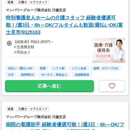
派遣
介護士・ケアスタッフ
※資格手当あり（時給50円～UP/資格の種類に
よって異なる）
マンパワーグループ株式会社 川越支店
支払方法：週払い
特別養護老人ホームの介護スタッフ 経験者優遇可
※週払いOK（規定あり）
能！/週3日・6h～OK/フルタイムも歓迎/週払いOK/富
→金曜日締め最短翌週火曜日にお給料GET♪
士見市/9125163
（稼働開始時は手続き完了次第となります）
交通費：別途全額支給
【経験者】時給1,800円～
※交通費全額
※車・バイク通勤に関して施設により異なる場
※昇給あり
合あり（応相談）
≪収入例≫
◎日勤／経験者の場合
日払い・週払いOK
長期
シフト制
シフト自由
副業・ＷワークOK
・日収(1,800*8)円（時給1,800円×8h）
夕方
短時間OK
ボーナス・昇給あり
未経験歓迎
・月収316,800円（日収(1,800*8)円×月22回勤
務）
応募へ進む
※実働8時間以上からは更に時給25％UP
※スキルによって更にスタート時給がUPするこ
とも！
派遣
介護士・ケアスタッフ
※資格手当あり（時給50円～UP/資格の種類に
よって異なる）
マンパワーグループ株式会社 川越支店
支払方法：週払い
病院の看護助手 経験者優遇可能！/週3日・6h～OK/フ