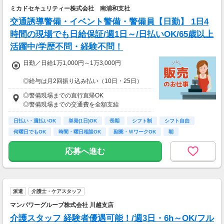
ミカドセキュリティー株式会社 南浦和支社
交通誘導警備・イベント警備・警備員【日勤】 1日4
時間の現場でも日給保証/週1日～/日払いOK/65歳以上
活躍中/学歴不問・経験不問！
日勤／日給1万1,000円～1万3,000円
◎給与は月2回振り込み払い（10日・25日）
◎日払い制度の利用も可能（規定あり）
◎警備現場までの直行直帰OK
◎有資格者は日給+2,000円（一般路線は+1,000
◎警備現場までの交通費を全額支給
円）
◎資格取得費用は当社全額負担
日払い・週払いOK
単発(1日)OK
長期
シフト制
シフト自由
何曜日でもOK
時間・曜日相談OK
副業・ＷワークOK
朝
※65歳以上の方は下記給与になります
65～69歳：日勤／日給1万800円
応募へ進む
70～79歳：日勤／日給1万500円
派遣
介護士・ケアスタッフ
マンパワーグループ株式会社 川越支店
介護スタッフ 経験者優遇可能！/週3日・6h～OK/フル