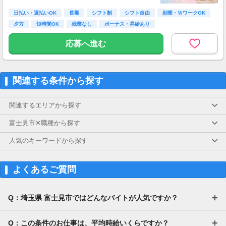
合あり（応相談）
≪収入例≫
◎日勤／経験者の場合
日払い・週払いOK
長期
シフト制
シフト自由
副業・ＷワークOK
・日収(1,800*8)円（時給1,800円×8h）
夕方
短時間OK
残業なし
ボーナス・昇給あり
・月収316,800円（日収(1,800*8)円×月22回勤
務）
応募へ進む
※実働8時間以上からは更に時給25％UP
※スキルによって更にスタート時給がUPするこ
とも！
関連する条件から探す
※資格手当あり（時給50円～UP/資格の種類に
よって異なる）
支払方法：週払い
関連するエリアから探す
※週払いOK（規定あり）
富士見市✕職種から探す
→金曜日締め最短翌週火曜日にお給料GET♪
（稼働開始時は手続き完了次第となります）
人気のキーワードから探す
交通費：別途全額支給
※車・バイク通勤に関して施設により異なる場
よくあるご質問
合あり（応相談）
Q：埼玉県 富士見市ではどんなバイトが人気ですか？
Q：この条件のお仕事は、平均時給いくらですか？