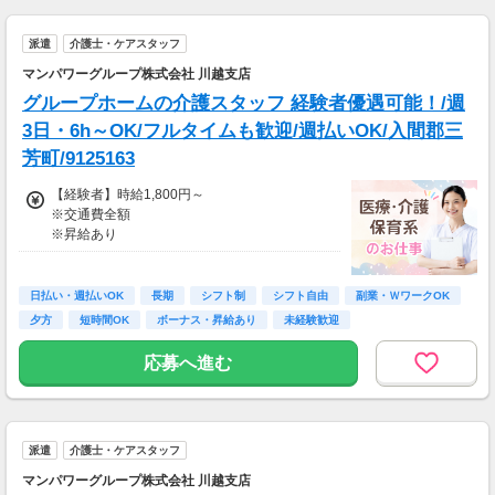
※スキルによって更にスタート時給がUPするこ
とも！
派遣
介護士・ケアスタッフ
※資格手当あり（時給50円～UP/資格の種類に
よって異なる）
マンパワーグループ株式会社 川越支店
支払方法：週払い
グループホームの介護スタッフ 経験者優遇可能！/週
※週払いOK（規定あり）
3日・6h～OK/フルタイムも歓迎/週払いOK/入間郡三
→金曜日締め最短翌週火曜日にお給料GET♪
芳町/9125163
（稼働開始時は手続き完了次第となります）
交通費：別途全額支給
【経験者】時給1,800円～
※交通費全額
※車・バイク通勤に関して施設により異なる場
※昇給あり
合あり（応相談）
≪収入例≫
◎日勤／経験者の場合
日払い・週払いOK
長期
シフト制
シフト自由
副業・ＷワークOK
・日収(1,800*8)円（時給1,800円×8h）
夕方
短時間OK
ボーナス・昇給あり
未経験歓迎
・月収316,800円（日収(1,800*8)円×月22回勤
務）
応募へ進む
※実働8時間以上からは更に時給25％UP
※スキルによって更にスタート時給がUPするこ
とも！
派遣
介護士・ケアスタッフ
※資格手当あり（時給50円～UP/資格の種類に
よって異なる）
マンパワーグループ株式会社 川越支店
支払方法：週払い