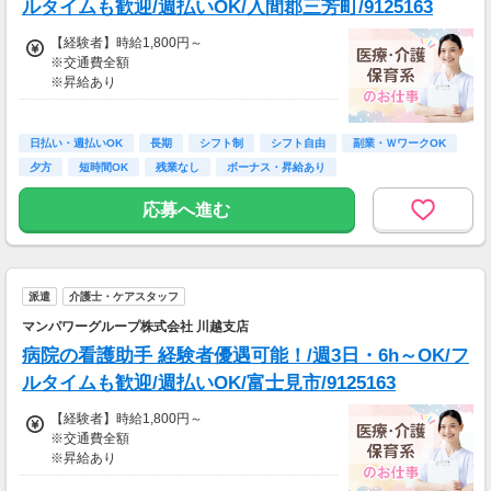
※週払いOK（規定あり）
ルタイムも歓迎/週払いOK/入間郡三芳町/9125163
→金曜日締め最短翌週火曜日にお給料GET♪
（稼働開始時は手続き完了次第となります）
【経験者】時給1,800円～
交通費：別途全額支給
※交通費全額
※昇給あり
※車・バイク通勤に関して施設により異なる場
合あり（応相談）
≪収入例≫
◎日勤／経験者の場合
日払い・週払いOK
長期
シフト制
シフト自由
副業・ＷワークOK
・日収(1,800*8)円（時給1,800円×8h）
夕方
短時間OK
残業なし
ボーナス・昇給あり
・月収316,800円（日収(1,800*8)円×月22回勤
務）
応募へ進む
※実働8時間以上からは更に時給25％UP
※スキルによって更にスタート時給がUPするこ
とも！
派遣
介護士・ケアスタッフ
※資格手当あり（時給50円～UP/資格の種類に
よって異なる）
マンパワーグループ株式会社 川越支店
支払方法：週払い
病院の看護助手 経験者優遇可能！/週3日・6h～OK/フ
※週払いOK（規定あり）
ルタイムも歓迎/週払いOK/富士見市/9125163
→金曜日締め最短翌週火曜日にお給料GET♪
（稼働開始時は手続き完了次第となります）
【経験者】時給1,800円～
交通費：別途全額支給
※交通費全額
※昇給あり
※車・バイク通勤に関して施設により異なる場