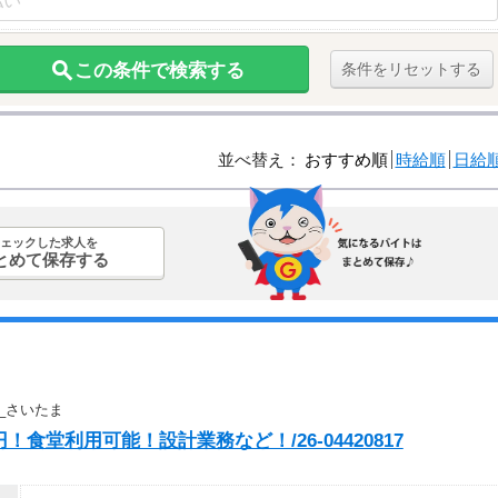
この条件で検索する
条件をリセットする
並べ替え：
おすすめ順
時給順
日給
ェックした求人を
とめて保存する
_さいたま
円！食堂利用可能！設計業務など！/26-04420817