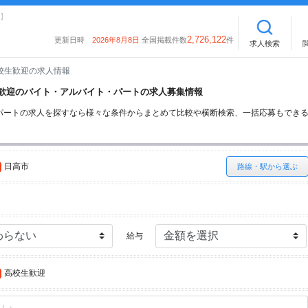
】
2,726,122
更新日時
2026年8月8日
全国掲載件数
件
求人検索
校生歓迎の求人情報
校生歓迎のバイト・アルバイト・パートの求人募集情報
パートの求人を探すなら様々な条件からまとめて比較や横断検索、一括応募もでき
日高市
路線・駅から選ぶ
給与
高校生歓迎