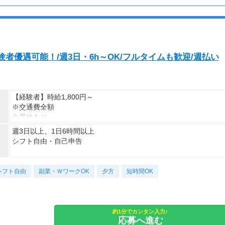
※この時間内で、働けるご希望時間帯をもとにお探し致します。
※週払いOK（規定あり）
→金曜日締め最短翌週火曜日にお給料GET♪
■シフト例■
（稼働開始時は手続き完了次第となります）
◇9：00～13：00など
交通費：別途全額支給
短時間勤務も相談できる！
者優遇可能！/週3日・6h～OK/フルタイムも歓迎/週払い
※車・バイク通勤に関して施設により異なる場合あり（応相談）
◇9：00～16：00など
子どもが学校に行っている間に働ける！
◇7：00～14：00など
【経験者】時給1,800円～
夕方からWワークの方に最適！
※交通費全額
※昇給あり
◇10：00～19：00など
週3日以上、1日6時間以上
しっかりフルタイム勤務も可能！
≪収入例≫
シフト自由・自己申告
◎日勤／経験者の場合
あなたの希望のシフト時間を叶えます！
・日収(1,800*8)円（時給1,800円×8h）
■シフトは希望制■
応募後になんでも相談してくださいね！
・月収316,800円（日収(1,800*8)円×月22回勤務）
シフト自由
応募後、あなたの希望をお伺いして、
副業・ＷワークOK
夕方
短時間OK
ピッタリのシフトや働き方をご案内しますよ♪
※上記はシフトの一例です。
※実働8時間以上からは更に時給25％UP
登録制のため、案件により異なります。
※スキルによって更にスタート時給がUPすることも！
■日勤シフト■
※資格手当あり（時給50円～UP/資格の種類によって異なる）
7：00～21：00
約1分でカンタン入力♪
支払方法：週払い
応募へ進む
※勤務時間に合わせて30分～1ｈの休憩あり