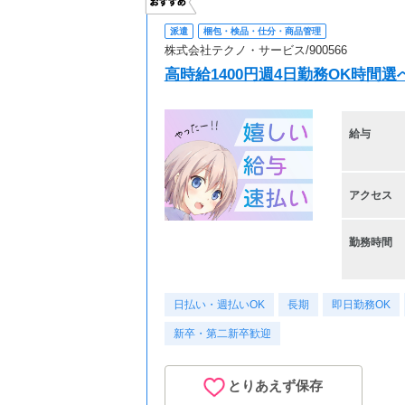
派遣
梱包・検品・仕分・商品管理
株式会社テクノ・サービス/900566
高時給1400円週4日勤務OK時間選
給与
アクセス
勤務時間
日払い・週払いOK
長期
即日勤務OK
新卒・第二新卒歓迎
とりあえず保存