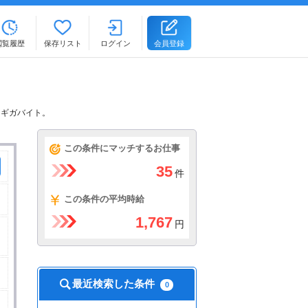
閲覧履歴
保存リスト
ログイン
会員登録
るギガバイト。
この条件にマッチするお仕事
35
件
この条件の平均時給
1,767
円
最近検索した条件
0