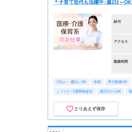
＊子育て世代も活躍中♪週2日～OK
給与
アクセス
勤務時間
日払い・週払いOK
長期
即日勤務OK
シフト1～2週間毎提出
週2日からOK
週
とりあえず保存