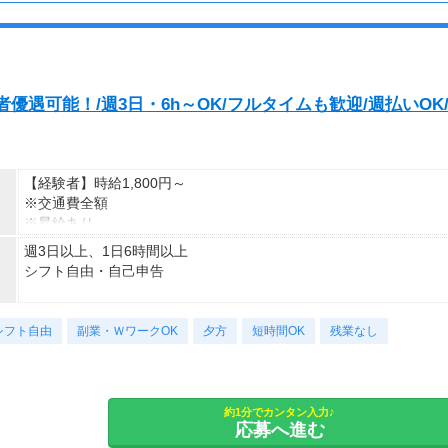
※週払いOK（規定あり）
→金曜日締め最短翌週火曜日にお給料GET♪
■シフト例■
（稼働開始時は手続き完了次第となります）
◇9：00～13：00など
交通費：別途全額支給
短時間勤務も相談できる！
優遇可能！/週3日・6h～OK/フルタイムも歓迎/週払いOK
※車・バイク通勤に関して施設により異なる場合あり（応相談）
◇9：00～16：00など
子どもが学校に行っている間に働ける！
◇7：00～14：00など
【経験者】時給1,800円～
夕方からWワークの方に最適！
※交通費全額
※昇給あり
◇10：00～19：00など
週3日以上、1日6時間以上
しっかりフルタイム勤務も可能！
≪収入例≫
シフト自由・自己申告
◎日勤／経験者の場合
あなたの希望のシフト時間を叶えます！
・日収(1,800*8)円（時給1,800円×8h）
■シフトは希望制■
応募後になんでも相談してくださいね！
・月収316,800円（日収(1,800*8)円×月22回勤務）
シフト自由
応募後、あなたの希望をお伺いして、
副業・ＷワークOK
夕方
短時間OK
残業なし
ピッタリのシフトや働き方をご案内しますよ♪
※上記はシフトの一例です。
※実働8時間以上からは更に時給25％UP
登録制のため、案件により異なります。
※スキルによって更にスタート時給がUPすることも！
■日勤シフト■
※資格手当あり（時給50円～UP/資格の種類によって異なる）
7：00～21：00
約1分でカンタン入力♪
支払方法：週払い
応募へ進む
※勤務時間に合わせて30分～1ｈの休憩あり