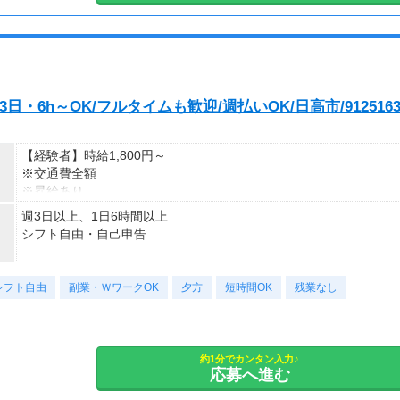
・6h～OK/フルタイムも歓迎/週払いOK/日高市/912516
【経験者】時給1,800円～
※交通費全額
※昇給あり
週3日以上、1日6時間以上
≪収入例≫
シフト自由・自己申告
◎日勤／経験者の場合
・日収(1,800*8)円（時給1,800円×8h）
■シフトは希望制■
・月収316,800円（日収(1,800*8)円×月22回勤務）
シフト自由
応募後、あなたの希望をお伺いして、
副業・ＷワークOK
夕方
短時間OK
残業なし
ピッタリのシフトや働き方をご案内しますよ♪
※実働8時間以上からは更に時給25％UP
※スキルによって更にスタート時給がUPすることも！
■日勤シフト■
※資格手当あり（時給50円～UP/資格の種類によって異なる）
7：00～21：00
約1分でカンタン入力♪
支払方法：週払い
応募へ進む
※勤務時間に合わせて30分～1ｈの休憩あり
※この時間内で、働けるご希望時間帯をもとにお探し致します。