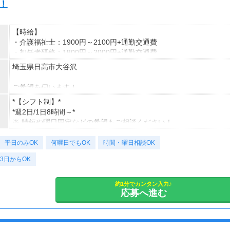
！
【時給】
・介護福祉士：1900円～2100円+通勤交通費
・初任者研修：1800円～2000円+通勤交通費
・無資格：1500円～+通勤交通費
埼玉県日高市大谷沢
※22時～翌5時は別途深夜手当を支給
ご希望を伺います！
*＊嬉しい日払いOK*
※受動喫煙対策有（屋内禁煙）
*【シフト制】*
*週2日/1日8時間～*
あなたの頑張りをきちんと評価します！
車・バイク・自転車での通勤もOK
※ 時短や曜日固定などの希望もご相談ください！
無理なく続けて昇給も可能＊
※規定があるので、ご希望の方はご相談ください＊
平日のみOK
【勤務時間例】
何曜日でもOK
時間・曜日相談OK
【月収例】
早番 7：00～16：00（休憩1時間）
しっかり働く！週5フルタイムの場合
3日からOK
日勤 9：00～18：00（休憩1時間）
時給1800円×1日8時間×月22日＝31万6,800円
遅番 11：00～20：00（休憩1時間）
時給2100円×1日8時間×月22日＝36万9,600円
夜勤 16：00～10：00（休憩2時間）など
約1分でカンタン入力♪
応募へ進む
仕事以外の時間も確保＊週3日勤務の場合
あなたのライフスタイルに合わせたお時間でご提案します＊
時給1800円×1日8時間×月12日＝17万2,800円
時給2100円×1日8時間×月12日＝20万1,600円
平日のみ、日勤のみ、曜日固定、週2日、夜勤・・・などご希望を