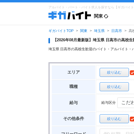
アルバイト・パート・バイト求人を探すなら【ギガバイト
関東
ギガバイトTOP
関東
埼玉県
日高市
高
【2026年08月最新版】埼玉県 日高市の高
埼玉県 日高市の高校生歓迎のバイト・アルバイト・
エリア
絞り込む
職種
絞り込む
給与区分
給与
その他条件
絞り込む