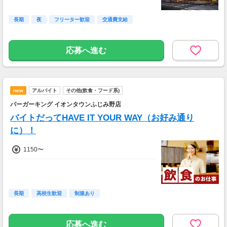
長期
夜
フリーター歓迎
交通費支給
応募へ進む
new
アルバイト
その他(飲食・フード系)
バーガーキング イオンタウンふじみ野店
バイトだってHAVE IT YOUR WAY（お好み通り
に）！
1150〜
長期
高校生歓迎
制服あり
応募へ進む