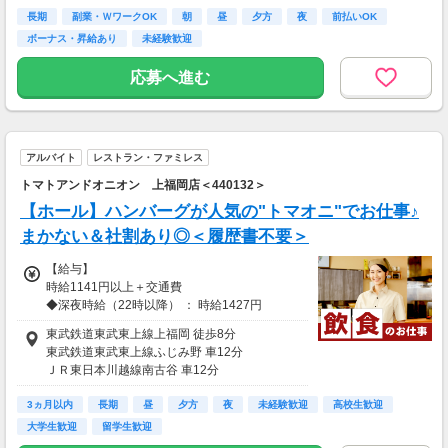
東武鉄道東武東上線鶴瀬
長期
東武鉄道東武東上線みずほ台
副業・ＷワークOK
朝
昼
夕方
夜
前払いOK
▽時給は下記時間・条件にそって支給します
ボーナス・昇給あり
未経験歓迎
■09：00～22：00‥時給1141円
■17：00～ラスト(締め作業)まで契約の方
応募へ進む
・22：00まで‥時給1170円
・22：00以降‥時給1463円
■高校生‥時給1141円（22時までの勤務）
■研修時間（50h）‥時給1141円
アルバイト
レストラン・ファミレス
トマトアンドオニオン 上福岡店＜440132＞
【給与支払】
月1回
【ホール】ハンバーグが人気の"トマオニ"でお仕事♪
★前給制度あり(稼働分/規定有)★
まかない＆社割あり◎＜履歴書不要＞
【交通費】
【給与】
なし
時給1141円以上＋交通費
◆車通勤可（応相談）
◆深夜時給（22時以降） ： 時給1427円
※研修中も給与の変動なし
東武鉄道東武東上線上福岡 徒歩8分
東武鉄道東武東上線ふじみ野 車12分
≪時間帯・曜日により時給がアップ！≫
ＪＲ東日本川越線南古谷 車12分
★【土日祝】 時給＋50円
東武鉄道東武東上線新河岸 車13分
3ヵ月以内
東武鉄道東武東上線鶴瀬 車17分
長期
昼
夕方
夜
未経験歓迎
高校生歓迎
【給与支払】
大学生歓迎
留学生歓迎
月1回