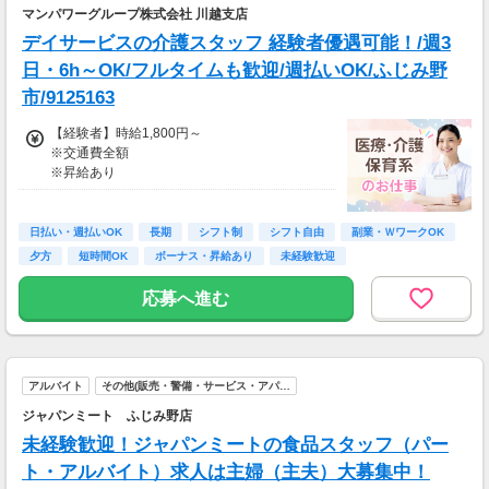
マンパワーグループ株式会社 川越支店
22日勤務＝月給23万10000円！
デイサービスの介護スタッフ 経験者優遇可能！/週3
登録制なので、自分のペースで勤務可能です！
日・6h～OK/フルタイムも歓迎/週払いOK/ふじみ野
稼ぎたい方は沢山お仕事ご紹介出来ますので、
市/9125163
高時給で効率よく稼ぎたい方必見です！
【経験者】時給1,800円～
▼ビートで働くポイント！
※交通費全額
◎日払いOK！
※昇給あり
◎好きな時に好きな時間だけ働ける！
◎最短、登録の翌日からすぐにお仕事スタート
≪収入例≫
♪
◎日勤／経験者の場合
日払い・週払いOK
◎昇給・社保完備・社員登用制度‥充実！
長期
シフト制
シフト自由
副業・ＷワークOK
・日収(1,800*8)円（時給1,800円×8h）
◎履歴書不要のらくらく登録♪
夕方
短時間OK
ボーナス・昇給あり
未経験歓迎
・月収316,800円（日収(1,800*8)円×月22回勤
務）
【給与支払】
応募へ進む
日払い
※実働8時間以上からは更に時給25％UP
※スキルによって更にスタート時給がUPするこ
【交通費】
とも！
別途一部支給
アルバイト
その他(販売・警備・サービス・アパ…
※資格手当あり（時給50円～UP/資格の種類に
※案件により異なります
よって異なる）
ジャパンミート ふじみ野店
支払方法：週払い
未経験歓迎！ジャパンミートの食品スタッフ（パー
※週払いOK（規定あり）
ト・アルバイト）求人は主婦（主夫）大募集中！
→金曜日締め最短翌週火曜日にお給料GET♪