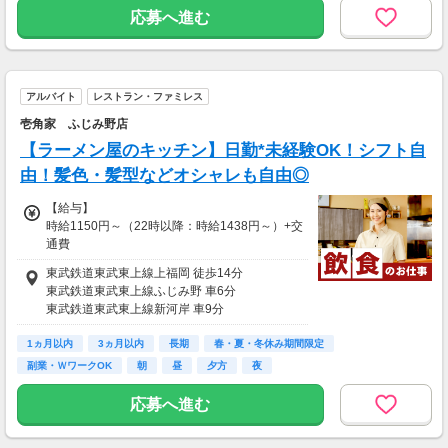
応募へ進む
【交通費】
別途一部支給
アルバイト
レストラン・ファミレス
壱角家 ふじみ野店
【ラーメン屋のキッチン】日勤*未経験OK！シフト自
由！髪色・髪型などオシャレも自由◎
【給与】
時給1150円～（22時以降：時給1438円～）+交
通費
東武鉄道東武東上線上福岡 徒歩14分
【給与支払】
東武鉄道東武東上線ふじみ野 車6分
月1回
東武鉄道東武東上線新河岸 車9分
東武鉄道東武東上線鶴瀬 車16分
【交通費】
1ヵ月以内
ＪＲ東日本川越線南古谷 車17分
3ヵ月以内
長期
春・夏・冬休み期間限定
別途一部支給
副業・ＷワークOK
朝
昼
夕方
夜
※規定支給
応募へ進む