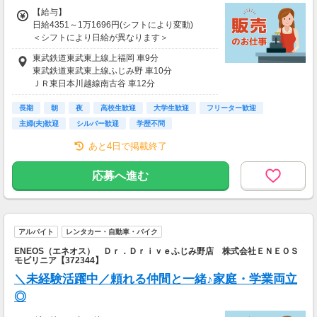
【給与】
日給4351～1万1696円(シフトにより変動)
＜シフトにより日給が異なります＞
東武鉄道東武東上線上福岡 車9分
▼乙四免許必須
東武鉄道東武東上線ふじみ野 車10分
21:00～24:15…日給4351円
ＪＲ東日本川越線南古谷 車12分
23:00～9:00…日給1万1696円
東武鉄道東武東上線鶴瀬 車14分
長期
東武鉄道東武東上線新河岸 車15分
朝
夜
高校生歓迎
大学生歓迎
フリーター歓迎
【給与支払】
主婦(夫)歓迎
シルバー歓迎
学歴不問
月1回
あと4日で掲載終了
【交通費】
なし
応募へ進む
アルバイト
レンタカー・自動車・バイク
ENEOS（エネオス） Ｄｒ．Ｄｒｉｖｅふじみ野店 株式会社ＥＮＥＯＳ
モビリニア【372344】
＼未経験活躍中／頼れる仲間と一緒♪家庭・学業両立
◎