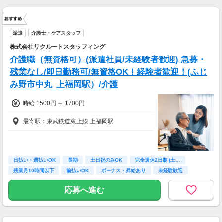
安全面・体力面の考慮により比較的低負荷の業
務、
70歳以降では低負荷業務や季節により
相談の上短時間勤務をすることもあるため
派遣
介護士・ケアスタッフ
給与が上記になる場合がございます。
株式会社リクルートスタッフィング
介護職（無資格可）(派遣社員/未経験者歓迎) 急募・
残業なし/即日勤務可/無資格OK！経験者歓迎！(ふじ
み野市中丸_上福岡駅）/介護
時給 1500円 ～ 1700円
最寄駅：東武鉄道東上線 上福岡駅
日払い・週払いOK
長期
土日祝のみOK
完全週休2日制 (土…
残業月10時間以下
前払いOK
ボーナス・昇給あり
未経験歓迎
主婦(夫)歓迎
応募へ進む