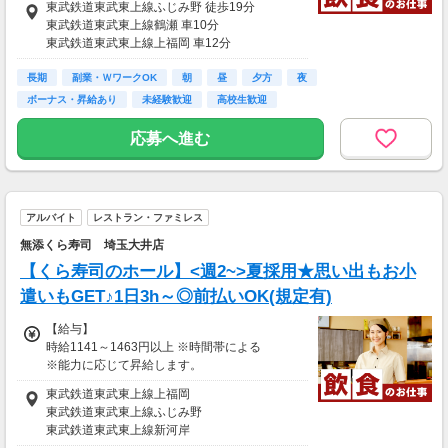
東武鉄道東武東上線ふじみ野 徒歩19分
早朝：時給1250円
東武鉄道東武東上線鶴瀬 車10分
基本給：時給1200円
東武鉄道東武東上線上福岡 車12分
※高校生は時給1170円
東武鉄道東武東上線みずほ台 車15分
長期
東武鉄道東武東上線柳瀬川 車18分
副業・ＷワークOK
朝
昼
夕方
夜
【給与支払】
ボーナス・昇給あり
未経験歓迎
高校生歓迎
月1回
応募へ進む
【交通費】
別途一部支給
※規定あり（2キロ以上）
◆無料駐車場あり
アルバイト
レストラン・ファミレス
無添くら寿司 埼玉大井店
【くら寿司のホール】<週2~>夏採用★思い出もお小
遣いもGET♪1日3h～◎前払いOK(規定有)
【給与】
時給1141～1463円以上 ※時間帯による
※能力に応じて昇給します。
※22時以降の時給は深夜手当を含みます。
東武鉄道東武東上線上福岡
※採用状況により条件が異なる場合がございま
東武鉄道東武東上線ふじみ野
す、
東武鉄道東武東上線新河岸
詳細はお気軽にお問い合わせください。