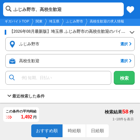
2026年8月9日
更新
tog
ふじみ野市、高校生歓迎
関東
履歴
保存
メニュー
nav
ギガバイトTOP
関東
埼玉県
ふじみ野市
高校生歓迎の求人情報
【2026年08月最新版】埼玉県 ふじみ野市の高校生歓迎のバイト・アルバイト・パートの求人募集情報
ふじみ野市
選択
高校生歓迎
選択
検索
最近検索した条件
58
この条件の平均時給
検索結果
件
1,492
円
1~18件を表示
おすすめ順
時給順
日給順