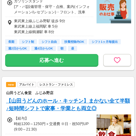
ガソリンスタンド
[ア・パ]設備管理・保守・点検、案内(インフォ
メーション/レセプション)・フロント、洗車
[ア・パ]時給1,300円～
東武東上線ふじみ野駅 徒歩 9分
※研修期間（基本1ヶ月 ※習熟度による）
東武東上線上福岡駅 車 5分
※危険物（乙4）手当、整備士手当、保険資格
東武東上線鶴瀬駅 車 8分
手当
長期
シフト制
シフト自由
扶養控除内OK
シフト1ヶ月毎提出
週2日からOK
週4日からOK
朝
昼
【交通費】
一部支給
応募へ進む
「規定内支給」
new
アルバイト
レストラン・ファミレス
山田うどん食堂 ふじみ野店
【山田うどんのホール・キッチン】まかない全て半額
♪短時間シフトで家事・学業とも両立◎
【給与】
時給1200～1250円＋交通費 ※日・祝50円UP
(9:00～21:30)
【給与詳細】