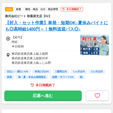
new
派遣
梱包・検品・仕分・商品管理
本日掲載終了
株式会社ビート 秋葉原支店【02】
【封入・セット作業】単発・短期OK♪夏休みバイトに
も◎高時給1400円～！無料送迎バス◎♪
【給与】
時給
▼日収例
----------------------------------------
東武鉄道東武東上線上福岡
★日収1.1万円以上稼げる！
東武鉄道東武東上線新河岸
(時給1400円×1日8h＝1万1200円)
東武鉄道東武東上線ふじみ野
----------------------------------------
ＪＲ東日本川越線南古谷
日払い・週払いOK
東武鉄道東武東上線鶴瀬
単発(1日)OK
1週間以内
1ヵ月以内
3ヵ月以内
登録制なので、自分のペースで勤務可能です！
長期
春・夏・冬休み期間限定
副業・ＷワークOK
朝
稼ぎたい方は沢山お仕事ご紹介出来ますので、
高時給で効率よく稼ぎたい方必見です！
本日掲載終了
▼ビートで働くポイント！
応募へ進む
◎日払いOK！
◎好きな時に好きな時間だけ働ける！
◎最短、登録の翌日からすぐにお仕事スタート
♪