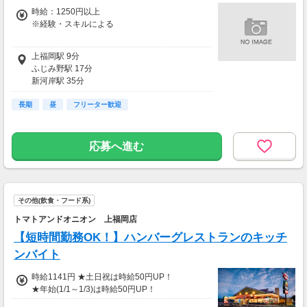
（稼働開始時は手続き完了次第となります）
時給：1250円以上
交通費：別途全額支給
※経験・スキルによる
※車・バイク通勤に関して施設により異なる場
時給1250円以上
上福岡駅 9分
合あり（応相談）
ふじみ野駅 17分
平日17時以降＋100円・土日祝＋100円
新河岸駅 35分
鶴瀬駅 44分
長期
南古谷駅 51分
昼
フリーター歓迎
応募へ進む
その他(飲食・フード系)
トマトアンドオニオン 上福岡店
【短時間勤務OK！】ハンバーグレストランのキッチ
ンバイト
時給1141円 ★土日祝は時給50円UP！
★年始(1/1～1/3)は時給50円UP！