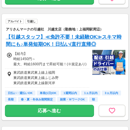
アルバイト
引越し
アリさんマークの引越社 川越支店（勤務地：上福岡駅周辺）
【引越スタッフ】≪免許不要！未経験OK≫スキマ時
間にも♪単発短期OK！日払い/直行直帰◎
【給与】
時給1450円～
最大、時給1600円まで昇給可能！(※規定あり)
※昇給条件：（1）毎月1日～末日で18日以上の
東武鉄道東武東上線上福岡
出勤
東武鉄道東武東上線ふじみ野
（2）遅刻・当日欠勤を4か月間ナ
東武鉄道東武東上線新河岸
シで50円ずつUP
ＪＲ東日本川越線南古谷
上記で最大1600円まで昇給可能。
日払い・週払いOK
東武鉄道東武東上線鶴瀬
単発(1日)OK
1週間以内
1ヵ月以内
3ヵ月以内
（※18歳未満は最大1400円まで）
長期
春・夏・冬休み期間限定
副業・ＷワークOK
朝
◆お客様アンケートで「優良」1件につき報奨
応募へ進む
金1000円支給
◆変動・早出・残業の場合は時給25％UP
＜給与詳細＞一般時給1450円