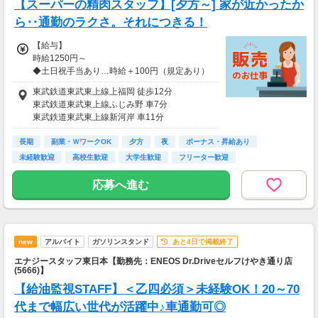
時給1426円以上
【スーパーの精肉スタッフ】[夕方～] 家が近かったか
研修10日間あり：＜研修中の基本時給は変わり
ら‥通勤のラクさ。それにつきる！
ません＞
【給与】
【給与支払】
時給1250円～
月1回
◆土日祝手当あり…時給＋100円（規定あり）
【交通費】
東武鉄道東武東上線上福岡 徒歩12分
【給与支払】
なし
東武鉄道東武東上線ふじみ野 車7分
月1回
東武鉄道東武東上線新河岸 車11分
東武鉄道東武東上線鶴瀬 車17分
【交通費】
長期
ＪＲ東日本川越線南古谷 車18分
副業・ＷワークOK
夕方
夜
ボーナス・昇給あり
なし
未経験歓迎
高校生歓迎
大学生歓迎
フリーター歓迎
応募へ進む
new
アルバイト
ガソリンスタンド
あと4日で掲載終了
エナジースタッフ東日本【勤務先：ENEOS Dr.Driveセルフけやき通り店
(5666)】
【給油監視STAFF】＜乙四必須＞未経験OK！20～70
代まで幅広い世代が活躍中♪車通勤可◎