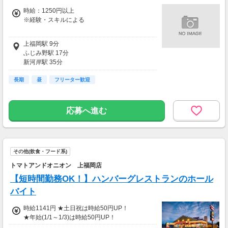
→金曜日締め最短翌週火曜日にお給料GET♪
（稼働開始時は手続き完了次第となります）
時給：1250円以上
交通費：別途全額支給
※経験・スキルによる
※車・バイク通勤に関して施設により異なる場
時給1250円以上
上福岡駅 9分
合あり（応相談）
ふじみ野駅 17分
平日17時以降＋100円・土日祝＋100円
新河岸駅 35分
鶴瀬駅 44分
長期
南古谷駅 51分
昼
フリーター歓迎
応募へ進む
その他(飲食・フード系)
トマトアンドオニオン 上福岡店
【短時間勤務OK！】ハンバーグレストランのホール
バイト
時給1141円 ★土日祝は時給50円UP！
★年始(1/1～1/3)は時給50円UP！