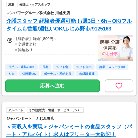
派遣
介護士・ケアスタッフ
マンパワーグループ株式会社 川越支店
介護スタッフ 経験者優遇可能！/週3日・6h～OK/フル
タイムも歓迎/週払いOK/ふじみ野市/9125163
【経験者】時給1,800円～
※交通費全額
※昇給あり
≪収入例≫
◎日勤／経験者の場合
日払い・週払いOK
長期
シフト制
シフト自由
副業・ＷワークOK
・日収(1,800*8)円（時給1,800円×8h）
夕方
短時間OK
ボーナス・昇給あり
未経験歓迎
・月収316,800円（日収(1,800*8)円×月22回勤
務）
応募へ進む
※実働8時間以上からは更に時給25％UP
※スキルによって更にスタート時給がUPするこ
とも！
アルバイト
その他(販売・警備・サービス・アパ…
※資格手当あり（時給50円～UP/資格の種類に
よって異なる）
ジャパンミート ふじみ野店
支払方法：週払い
＜高収入を実現＞ジャパンミートの食品スタッフ（パ
※週払いOK（規定あり）
ート・アルバイト）求人はフリーター大歓迎！