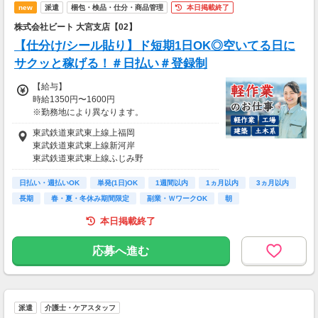
◎昇給・社保完備・社員登用制度‥充実！
new
派遣
梱包・検品・仕分・商品管理
本日掲載終了
◎履歴書不要のらくらく登録♪
株式会社ビート 大宮支店【02】
【給与支払】
【仕分け/シール貼り】ド短期1日OK◎空いてる日に
日払い
サクッと稼げる！＃日払い＃登録制
【交通費】
【給与】
別途一部支給
時給1350円〜1600円
※案件により異なります
※勤務地により異なります。
※22時以降は時給25％UP
東武鉄道東武東上線上福岡
東武鉄道東武東上線新河岸
▼日収例
東武鉄道東武東上線ふじみ野
----------------------------------------
ＪＲ東日本川越線南古谷
★最低でも日収5000円♪
日払い・週払いOK
東武鉄道東武東上線鶴瀬
単発(1日)OK
1週間以内
1ヵ月以内
3ヵ月以内
(時給1350円×1日5h＝日収6750円）
長期
春・夏・冬休み期間限定
副業・ＷワークOK
朝
★日収1万円以上もサクッと稼げる◎
本日掲載終了
(時給1400円×1日7.5h＝日収10500円）
----------------------------------------
応募へ進む
▼月収例
時給1350円×1日8h＝日給1万800円
15日勤務＝月給16万2000円！
派遣
介護士・ケアスタッフ
時給1400円×1日7.5h＝日収10500円