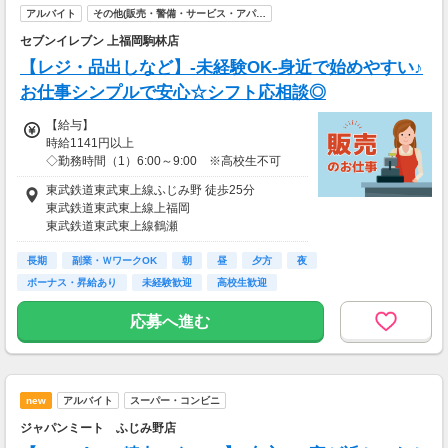
※18歳未満の方は時給1250円～
アルバイト
その他(販売・警備・サービス・アパ…
セブンイレブン 上福岡駒林店
◆研修中給与変動なし
【レジ・品出しなど】-未経験OK-身近で始めやすい♪
【給与支払】
お仕事シンプルで安心☆シフト応相談◎
日払い
◆給与前払い制度(稼働分)あり！
【給与】
◆基本月払い/日払いもOK(規定あり)
時給1141円以上
◇勤務時間（1）6:00～9:00 ※高校生不可
【交通費】
時給1171円以上
なし
東武鉄道東武東上線ふじみ野 徒歩25分
研修10日間あり：＜研修中の基本時給は変わり
◆自宅最寄駅で集合&解散！
東武鉄道東武東上線上福岡
ません＞
駅から現地までは車で送迎あり！
東武鉄道東武東上線鶴瀬
東武鉄道東武東上線みずほ台
◇勤務時間（2）13:00～17:00 ※高校生可
長期
ＪＲ東日本川越線南古谷
副業・ＷワークOK
朝
昼
夕方
夜
時給1141円以上／高校生時給1141円以上
ボーナス・昇給あり
未経験歓迎
高校生歓迎
研修10日間あり：＜研修中の基本時給は変わり
ません＞
応募へ進む
◇勤務時間（3）17:00～22:00 ※高校生可
時給1141円以上／高校生時給1141円以上
研修10日間あり：＜研修中の基本時給は変わり
ません＞
new
アルバイト
スーパー・コンビニ
ジャパンミート ふじみ野店
◇勤務時間（4）22:00～翌6:00 ※高校生不可