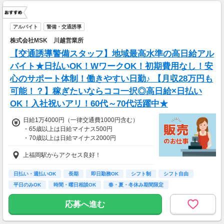
アルバイト
警備・交通誘導
株式会社MSK 川越営業所
【交通誘導警備スタッフ】地域最高水準の高日給アル
バイト★日払いOK！WワークOK！初期費用なし！安
心のサポート体制！働きやすい日勤♪ 【月収28万円も
可能！？】稼ぎたいならココ一択◎高日給×日払い
OK！入社祝いアリ！60代～70代活躍中★
日給1万4000円（一律交通費1000円含む）
・65歳以上は日給マイナス500円
・70歳以上は日給マイナス2000円
上福岡駅からアクセス良好！
＜交通誘導2級以上の資格をお持ちの方＞
日給1万4,000円（交通費一律1,000円を含む）
・65歳以上は日給マイナス500円
日払い・週払いOK
長期
即日勤務OK
シフト制
シフト自由
・70歳以上は日給マイナス1000円
平日のみOK
時間・曜日相談OK
春・夏・冬休み期間限定
※検定資格者として従事した場合、
副業・ＷワークOK
1勤務につき1000円支給します
応募へ進む
■65歳～69歳迄では他の年代と同じ現場でも