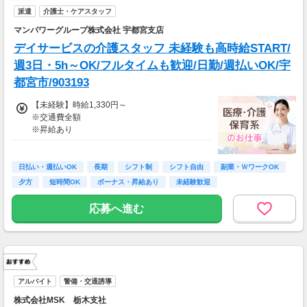
派遣
介護士・ケアスタッフ
マンパワーグループ株式会社 宇都宮支店
デイサービスの介護スタッフ 未経験も高時給START/
週3日・5h～OK/フルタイムも歓迎/日勤/週払いOK/宇
都宮市/903193
【未経験】時給1,330円～
※交通費全額
※昇給あり
≪収入例≫
◎日勤／未経験の場合
日払い・週払いOK
長期
シフト制
シフト自由
副業・ＷワークOK
・日収(1,330*8)円（時給1,330円×8h）
夕方
短時間OK
ボーナス・昇給あり
未経験歓迎
・月収234,080円（日収(1,330*8)円×月22回勤
務）
応募へ進む
※実働8時間以上からは更に時給25％UP
※スキルによって更にスタート時給がUPするこ
とも！
※資格手当あり（時給50円～UP/資格の種類に
よって異なる）
アルバイト
警備・交通誘導
支払方法：日払い・週払い
株式会社MSK 栃木支社