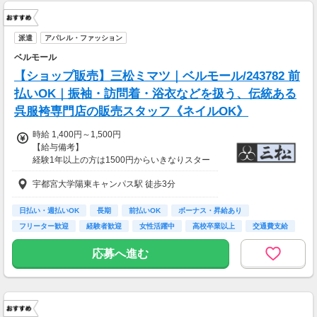
派遣
アパレル・ファッション
ベルモール
【ショップ販売】三松ミマツ｜ベルモール/243782 前
払いOK｜振袖・訪問着・浴衣などを扱う、伝統ある
呉服袴専門店の販売スタッフ《ネイルOK》
時給 1,400円～1,500円
【給与備考】
経験1年以上の方は1500円からいきなりスター
ト！経験1年未満の方も就業1年後には必ず150
宇都宮大学陽東キャンパス駅 徒歩3分
0円に昇給します！
◆月収例
22万円～23万6千円＋残業手当
日払い・週払いOK
長期
前払いOK
ボーナス・昇給あり
フリーター歓迎
経験者歓迎
女性活躍中
高校卒業以上
交通費支給
【前払い制度あり】
6割のスタッフが利用中！働いた給料の一部を
応募へ進む
最短即時支払い。
利用料・振込手数料はすべて無料。