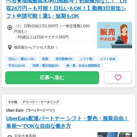
べる★地域最高水準の高給与！初期費用なし！ 【月
収24万円～も可能！日払いもOK！】勤務3日前迄シ
フト申請可能！週1・短期もOK
（1）日勤/日給1万2,000円（一律交通費1,000
円含む）
・65歳以上は日給マイナス500円
・70歳以上は日給マイナス2,000円
鶴田駅からアクセス良好！
※交通誘導2級以上の資格をお持ちの方
日勤/日給1万2,000円（一律交通費1,000円含
む）
日払い・週払いOK
長期
即日勤務OK
シフト制
シフト自由
・65歳以上は日給マイナス500円
平日のみOK
時間・曜日相談OK
春・夏・冬休み期間限定
・70歳以上は日給マイナス1,000円
副業・ＷワークOK
応募へ進む
（2）夜勤／日給1万4,070円（一律交通費1,000
円含む）
・65歳以上は日給マイナス600円
・70歳以上は日給マイナス2,380円
その他
デリバリー・ケータリング
※交通誘導2級以上の資格をお持ちの方
夜勤/日給1万4,070円（交通費一律1,000円を含
Uber Eats（ウーバーイーツ）
む）
UberEats配達パートナー シフト・髪色・服装自由！
・65歳以上は日給マイナス600円
・70歳以上は日給マイナス1,190円
単発〜でOKな自由な働き方
完全出来高制
★交通誘導2級（以上）として従事した場合