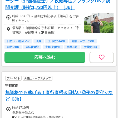
ーター（介護福祉士）／夜勤専従／ブランクOK／訪
問介護（時給1,730円以上）［Jb］
時給 1730円 ～ 詳細は特記事項【給与】をご参
照ください。
最寄駅：山形新幹線 宇都宮駅 アクセス：「宇
都宮駅」が最寄り（JR日光線）
日払い・週払いOK
長期
土日祝のみOK
副業・ＷワークOK
前払いOK
未経験歓迎
主婦(夫)歓迎
学歴不問
交通費支給
応募へ進む
アルバイト
介護士・ケアスタッフ
宇都宮市
無資格でも稼げる！直行直帰＆日払い◎夜の見守りな
ど【Jb】
時給1710円
※深夜手当含む
■5:00～8:00も同時給◎（手当含む）