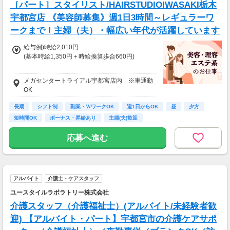
［パート］スタイリスト/HAIRSTUDIOIWASAKI栃木
宇都宮店 《美容師募集》週1日3時間～レギュラーワ
ークまで！主婦（夫）・幅広い年代が活躍しています
給与例)時給2,010円
(基本時給1,350円＋時給換算歩合660円)
◎Jr.スタイリストの方も歓迎です。
メガセンタートライアル宇都宮店内 ※車通勤
給与は面接時にご相談の上、決定します。
OK
◆土曜・日曜・祝日は時給100円アップ
長期
シフト制
副業・ＷワークOK
週1日からOK
昼
夕方
◆1分単位で給与支給
短時間OK
ボーナス・昇給あり
主婦(夫)歓迎
◆毎月20日締め、翌月5日支払い
◆交通費全額支給
応募へ進む
※試用期間6か月あり、試用期間後と同条件
アルバイト
介護士・ケアスタッフ
ユースタイルラボラトリー株式会社
介護スタッフ（介護福祉士）(アルバイト/未経験者歓
迎) 【アルバイト・パート】宇都宮市の介護ケアサポ