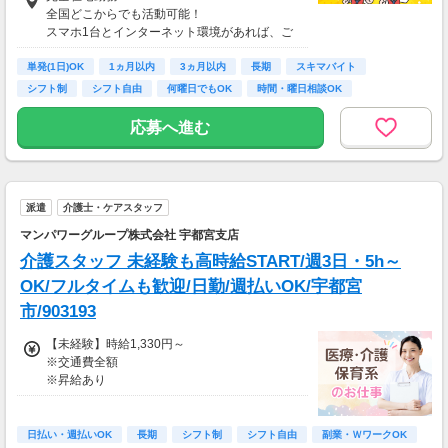
【収入例】
全国どこからでも活動可能！
■事務職Aさん（週3日・月50時間程度）
スマホ1台とインターネット環境があれば、ご
月収8万円～15万円
自宅からスタートできます。
■営業職Bさん（週4日・月80時間程度）
単発(1日)OK
通勤時間ゼロだから、本業やプライベートとの
1ヵ月以内
3ヵ月以内
長期
スキマバイト
月収15万円～25万円
両立もラクラク♪
シフト制
シフト自由
何曜日でもOK
時間・曜日相談OK
■主婦Cさん（月100時間程度）
月収20万円以上
応募へ進む
現在活躍中のライバーの多くは会社員や主婦の
方。
本業や家庭と両立しながら副業として活動され
ています。
派遣
介護士・ケアスタッフ
マンパワーグループ株式会社 宇都宮支店
介護スタッフ 未経験も高時給START/週3日・5h～
OK/フルタイムも歓迎/日勤/週払いOK/宇都宮
市/903193
【未経験】時給1,330円～
※交通費全額
※昇給あり
≪収入例≫
◎日勤／未経験の場合
日払い・週払いOK
長期
シフト制
シフト自由
副業・ＷワークOK