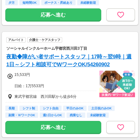
・日収(1,330*8)円（時給1,330円×8h）
夕方
短時間OK
ボーナス・昇給あり
未経験歓迎
・月収234,080円（日収(1,330*8)円×月22回勤
務）
応募へ進む
※実働8時間以上からは更に時給25％UP
※スキルによって更にスタート時給がUPするこ
とも！
アルバイト
介護士・ケアスタッフ
※資格手当あり（時給50円～UP/資格の種類に
よって異なる）
ソーシャルインクルーホーム宇都宮西川田3丁目
支払方法：日払い・週払い
夜勤◆障がい者サポートスタッフ｜17時～翌9時｜週
※日払いも週払いOK（規定あり）
1日～シフト相談可でWワークOK/54260902
（稼働開始時は手続き完了次第となります）
週払い：金曜日締め最短翌週火曜日にお給料GE
15,533円
T♪
日給：1万5533円
※交通費：別途全額支給
※深夜割増賃金含む
東武宇都宮線 西川田駅から徒歩6分
※車・バイク通勤に関して施設により異なる場
・交通費規定内支給（バイク通勤・車通勤OK）
合あり（応相談）
・試用期間なし
長期
シフト制
シフト自由
平日のみOK
土日祝のみOK
・雇用期間の定めあり（原則6ヶ月、4月・10月
副業・ＷワークOK
週1日からOK
残業なし
未経験歓迎
更新）
※個人評価、会社の経営状況により判断
応募へ進む
※更新上限：年数及び回数に上限無し
・昇給あり（年2回 個人の評価による）