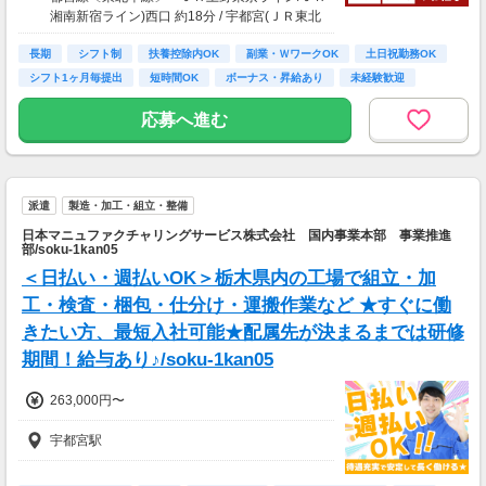
湘南新宿ライン)西口 約18分 / 宇都宮(ＪＲ東北
新幹線)西口 約18分)
長期
シフト制
扶養控除内OK
副業・ＷワークOK
土日祝勤務OK
シフト1ヶ月毎提出
短時間OK
ボーナス・昇給あり
未経験歓迎
応募へ進む
派遣
製造・加工・組立・整備
日本マニュファクチャリングサービス株式会社 国内事業本部 事業推進
部/soku-1kan05
＜日払い・週払いOK＞栃木県内の工場で組立・加
工・検査・梱包・仕分け・運搬作業など ★すぐに働
きたい方、最短入社可能★配属先が決まるまでは研修
期間！給与あり♪/soku-1kan05
263,000円〜
宇都宮駅