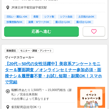
■同行研修中（2～4回）は時給1,340円
JR東日本宇都宮線宇都宮駅
★日払いも可能！
日払い・週払いOK
長期
シフト制
シフト自由
土日祝のみOK
振込手数料は会社負担！
扶養控除内OK
副業・ＷワークOK
週1日からOK
週2日からOK
前払い制度として、いつでも・何度でも申請可能です！
利用手数料は驚きの”無料”！
応募へ進む
【交通費】
一部支給
業務委託
モニター・調査・アンケート
ヴィーナスウォーカー
【20代～50代の女性活躍中】美容系アンケートモニ
ター＆覆面調査 ／オンラインセミナー参加必須・面
接ナシ＆履歴書不要・お試し短期・副業OK！スマホ
で完結
報酬1件あたり 1,500円 ~ ～15,000円相当（謝
礼）／完全出来高制
※お仕事によって異なります
※アンケート回答後、内容確認・承認を経て謝
雀宮駅周辺(在宅OK！)
礼をお支払いします