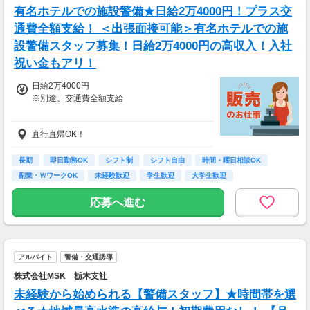
※日払いも週払いOK（規定あり）
有名ホテルでの施設警備★日給2万4000円！プラス交
（稼働開始時は手続き完了次第となります）
通費全額支給！ ＜出張面接可能＞有名ホテルでの施
週払い：金曜日締め最短翌週火曜日にお給料GE
設警備スタッフ募集！日給2万4000円の高収入！入社
T♪
祝い金もアリ！
※交通費：別途全額支給
日給2万4000円
※車・バイク通勤に関して施設により異なる場
※別途、交通費全額支給
合あり（応相談）
＜＜他にも下記手当を支給致します＞＞
直行直帰OK！
■遠方手当：250円
■運転手当：250円
長期
即日勤務OK
シフト制
シフト自由
時間・曜日相談OK
副業・ＷワークOK
未経験歓迎
学生歓迎
大学生歓迎
応募へ進む
アルバイト
警備・交通誘導
株式会社MSK 栃木支社
未経験から始められる【警備スタッフ】★時間帯を選