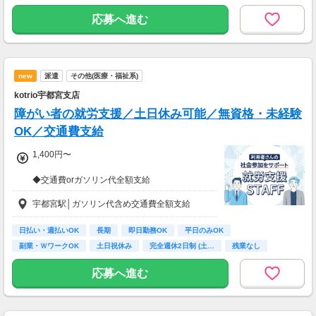
応募へ進む
new
派遣
その他(医療・福祉系)
kotrio宇都宮支店
障がい者の就労支援／土日休み可能／無資格・未経験
OK／交通費支給
1,400円〜
◆交通費orガソリン代全額支給
◆各種社会保険完備
宇都宮駅│ガソリン代含め交通費全額支給
◆資格支援制度有
◆日払い・週払い制度（各規定有）
日払い・週払いOK
長期
即日勤務OK
平日のみOK
急な出費にあんしんの制度です。
副業・ＷワークOK
土日祝休み
完全週休2日制 (土…
残業なし
スマホからかんたんに申請が出来ます！
ボーナス・昇給あり
応募へ進む