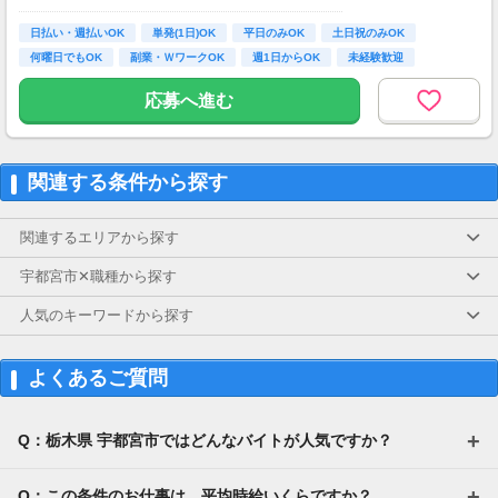
【お仕事の一例】
日払い・週払いOK
単発(1日)OK
平日のみOK
土日祝のみOK
◆ 美容サプリのお試しモニター
何曜日でもOK
副業・ＷワークOK
週1日からOK
未経験歓迎
話題の美容サプリをお得に体験し、リアルな感
大学生歓迎
想を送るだけ♪
応募へ進む
キレイになりながらポイントがもらえる、人気
のモニターです！
・案件数 ：20～30件
関連する条件から探す
・所要時間：10～20分
・謝礼金 ：500PT（1P＝1円）＋商品提供あ
り
関連するエリアから探す
◆ コスメのお試しモニター
宇都宮市✕職種から探す
スキンケア・ヘアケア商品を実際に使ってレビ
ュー！
人気のキーワードから探す
美容好きにぴったりの、楽しみながらできるお
仕事です。
よくあるご質問
・案件数 ：10～20件
・所要時間：10～20分
・謝礼金 ：500PT（1P＝1円）＋商品提供あ
Q：栃木県 宇都宮市ではどんなバイトが人気ですか？
り
◆ 生活に役立つサービスの調査
Q：この条件のお仕事は、平均時給いくらですか？