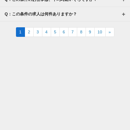
保険相談・クレカ発行など、サービス体験後に
アンケートに回答するだけ！
Q：この条件の求人は何件ありますか？
高額謝礼も狙える人気ジャンルです。
・案件数 ：10～20件
・所要時間：1～2時間
Next
1
2
3
4
5
6
7
8
9
10
»
・謝礼 ：2,000～10,000PT（1P＝1円）
★今だけ！お得なキャンペーン実施中★
電話セミナーに参加 & モニター応募完了で、A
mazonギフトカード2,000円分をプレゼント！