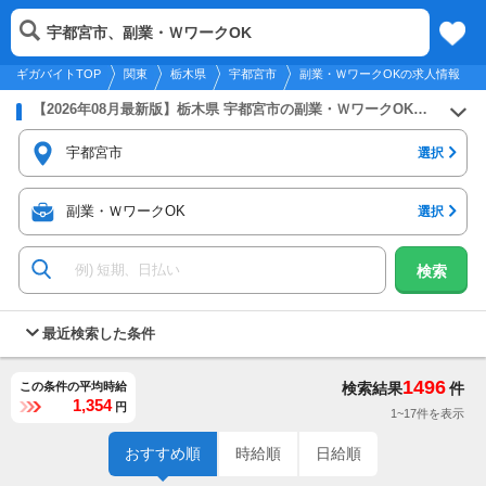
2026年8月8日
更新
tog
宇都宮市、副業・ＷワークOK
関東
履歴
保存
メニュー
nav
ギガバイトTOP
関東
栃木県
宇都宮市
副業・ＷワークOKの求人情報
【2026年08月最新版】栃木県 宇都宮市の副業・ＷワークOKのバイト・アルバイト・パートの求人募集情報
宇都宮市
選択
副業・ＷワークOK
選択
検索
最近検索した条件
1496
この条件の平均時給
検索結果
件
1,354
円
1~17件を表示
おすすめ順
時給順
日給順