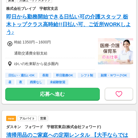
派遣
介護士・ケアスタッフ
★短期2ヶ月～長期歓迎！
株式会社ブレイブ 宇都宮支店
即日から勤務開始できる日払い可の介護スタッフ 栃
木トップクラス高時給!!日払い可、ご近所WORKしよ
う♪
時給 1350円～1600円
通勤交通費全額支給
ゆいの杜東駅から徒歩圏内
【週３で…】
・月収179,200円(時給1,600円×8時間×14日)
【週５で…】
日払い・週払いOK
長期
即日勤務OK
シフト制
副業・ＷワークOK
・月収281,600円(時給1,600円×8時間×22日)
昼
夜
残業なし
未経験歓迎
応募へ進む
new
アルバイト
営業
ダスキン フォワード 宇都宮東店(株式会社フォワード)
清掃用品のご家庭への定期レンタル 【大手ならでは