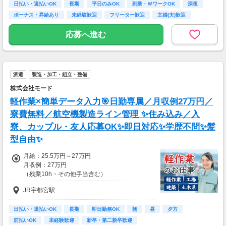
日払い・週払いOK
長期
平日のみOK
副業・ＷワークOK
深夜
ボーナス・昇給あり
未経験歓迎
フリーター歓迎
主婦(夫)歓迎
応募へ進む
派遣
製造・加工・組立・整備
株式会社モード
軽作業×簡単データ入力🎯日勤専属／月収例27万円／
寮費無料／航空機製造ライン管理 ✨住み込み／入
寮、カップル・友人応募OK✨即日対応✨学歴不問✨髪
型自由✨
月給：25.5万円～27万円
月収例：27万円
（残業10h・その他手当含む）
JR宇都宮駅
日払い・週払いOK
長期
即日勤務OK
朝
昼
夕方
前払いOK
未経験歓迎
新卒・第二新卒歓迎