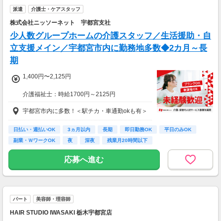
派遣
介護士・ケアスタッフ
株式会社ニッソーネット 宇都宮支社
少人数グループホームの介護スタッフ／生活援助・自
立支援メイン／宇都宮市内に勤務地多数◆2カ月～長
期
1,400円〜2,125円
介護福祉士：時給1700円～2125円
初任者以上：時給1500円～1875円
宇都宮市内に多数！＜駅チカ・車通勤okも有＞
無資格の方：時給1400円～1750円
◆月24万以上
日払い・週払いOK
3ヵ月以内
長期
即日勤務OK
平日のみOK
月収：246400円（時給1400円×8h×22日)
副業・ＷワークOK
夜
深夜
残業月20時間以下
応募へ進む
パート
美容師・理容師
HAIR STUDIO IWASAKI 栃木宇都宮店