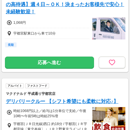
の高待遇】週４日～ＯＫ！決まったお客様先で安心！
未経験歓迎！
1,068円
宇都宮駅東口から車で10分
長期
応募へ進む
アルバイト
ファストフード
マクドナルド 平成通り宇都宮店
デリバリークルー 【シフト希望にも柔軟に対応♪】
時給1068円以上／給与は1分単位で支給／午後
10時〜午前5時は時給25%増
宇都宮(ＪＲ日光線)西口 約18分 / 宇都宮(ＪＲ宇
都宮線〔東北本線〕・ＪＲ上野東京ライン/ＪＲ