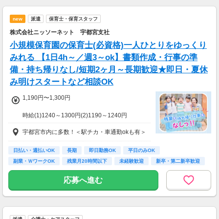
new
派遣
保育士・保育スタッフ
＜月8日出勤の場合＞
日給15533円×週2日=月収124264円
株式会社ニッソーネット 宇都宮支社
小規模保育園の保育士(必資格)一人ひとりをゆっくり
みれる 【1日4h～／週3～ok】書類作成・行事の準
備・持ち帰りなし/短期2ヶ月～長期歓迎★即日・夏休
み明けスタートなど相談OK
1,190円〜1,300円
時給(1)1240～1300円(2)1190～1240円
(1)週40ｈ以上
宇都宮市内に多数！＜駅チカ・車通勤okも有＞
(2)週40ｈ未満
【月収例】
228800円（時給1300円×8h×22日)
日払い・週払いOK
長期
即日勤務OK
平日のみOK
副業・ＷワークOK
残業月20時間以下
未経験歓迎
新卒・第二新卒歓迎
7：00～19：00で1日4ｈ～、週3～5日(週20h
フリーター歓迎
以上)
応募へ進む
★シフト例：9-18時、7-11時、8-12時、9-16時
など
★平日のみ/午前/夕方/扶養内/パート/フル/短時
間など相談OK！