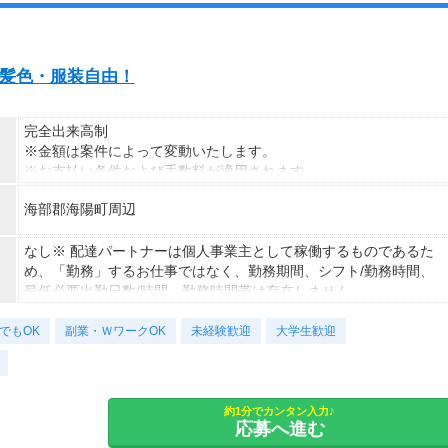
ト・髪色・服装自由！
完全出来高制
※金額は案件によって変動いたします。
※お支払い条件および手数料が適用されます
海部郡海陽町周辺
なし※ 配達パートナーは個人事業主として稼働するものであるた
め、「勤務」するお仕事ではなく、勤務期間、シフト/勤務時間、
最低必要出勤日数/時間、勤務時間帯は存在しません。
でもOK
副業・ＷワークOK
未経験歓迎
大学生歓迎
約1分でカンタン入力♪
応募へ進む