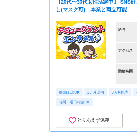
【20代〜30代女性活躍中】 SN
し(マスク可)｜本業と両立可能
給与
アクセス
勤務時間
単発(1日)OK
1ヵ月以内
3ヵ月以内
時間・曜日相談OK
とりあえず保存