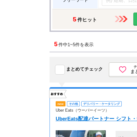
フリーワード
5
件ヒット
5
件中
1~5件を表示
チ
まとめてチェック
ま
new
その他
デリバリー・ケータリング
Uber Eats（ウーバーイーツ）
UberEats配達パートナー シフ