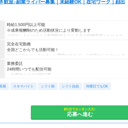
S好き歓迎♪副業ライバー募集｜未経験OK｜在宅ワーク｜顔出
時給1,500円以上可能
※成果報酬制のため活動状況により変動します
※顔出しまたはマスク着用配信をされる方の報酬基準となります
【収入例】
完全在宅勤務
■事務職Aさん（週3日・月50時間程度）
全国どこからでも活動可能！
月収8万円～15万円
スマホ1台とインターネット環境があれば、ご自宅からスタートで
■営業職Bさん（週4日・月80時間程度）
きます。
業務委託
月収15万円～25万円
通勤時間ゼロだから、本業やプライベートとの両立もラクラク♪
24時間いつでも配信可能
■主婦Cさん（月100時間程度）
・仕事終わりの19時以降
月収20万円以上
・休日だけ
現在活躍中のライバーの多くは会社員や主婦の方。
長期
・スキマ時間だけ
スキマバイト
シフト制
シフト自由
何曜日でもOK
本業や家庭と両立しながら副業として活動されています。
など、ご自身のライフスタイルに合わせて活動できます。
副業として活動されている方が多数在籍しており、本業と両立しな
がら続けやすい環境です。
安定した活動を目指す方には、月30〜50時間以上の配信を推奨し
約1分でカンタン入力♪
応募へ進む
ています。