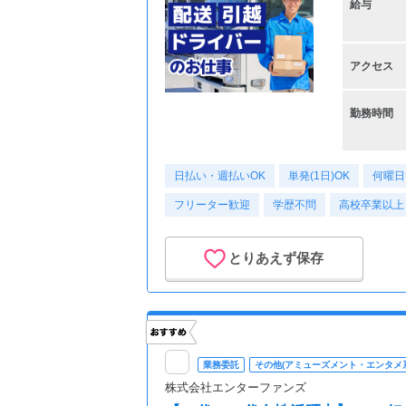
給与
アクセス
勤務時間
日払い・週払いOK
単発(1日)OK
何曜日
フリーター歓迎
学歴不問
高校卒業以上
とりあえず保存
業務委託
その他(アミューズメント・エンタメ系
株式会社エンターファンズ