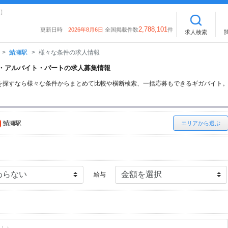
】
2,788,101
更新日時
2026年8月6日
全国掲載件数
件
求人検索
鯖瀬駅
様々な条件の求人情報
イト・アルバイト・パートの求人募集情報
を探すなら様々な条件からまとめて比較や横断検索、一括応募もできるギガバイト
鯖瀬駅
エリアから選ぶ
給与