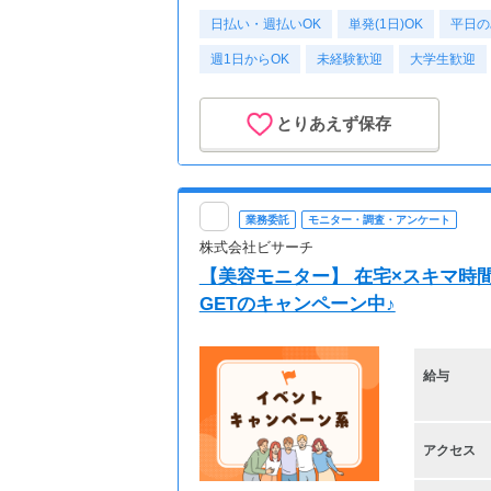
日払い・週払いOK
単発(1日)OK
平日の
週1日からOK
未経験歓迎
大学生歓迎
とりあえず保存
業務委託
モニター・調査・アンケート
株式会社ビサーチ
【美容モニター】 在宅×スキマ時間
GETのキャンペーン中♪
給与
アクセス