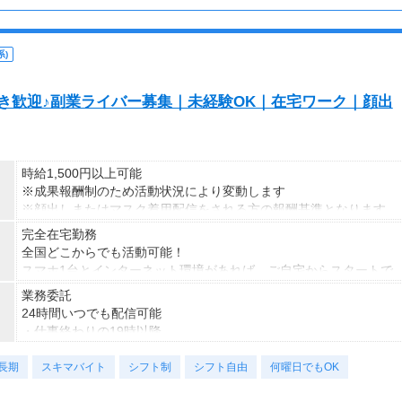
)
S好き歓迎♪副業ライバー募集｜未経験OK｜在宅ワーク｜顔出
時給1,500円以上可能
※成果報酬制のため活動状況により変動します
※顔出しまたはマスク着用配信をされる方の報酬基準となります
【収入例】
完全在宅勤務
■事務職Aさん（週3日・月50時間程度）
全国どこからでも活動可能！
月収8万円～15万円
スマホ1台とインターネット環境があれば、ご自宅からスタートで
■営業職Bさん（週4日・月80時間程度）
きます。
業務委託
月収15万円～25万円
通勤時間ゼロだから、本業やプライベートとの両立もラクラク♪
24時間いつでも配信可能
■主婦Cさん（月100時間程度）
・仕事終わりの19時以降
月収20万円以上
・休日だけ
現在活躍中のライバーの多くは会社員や主婦の方。
長期
・スキマ時間だけ
スキマバイト
シフト制
シフト自由
何曜日でもOK
本業や家庭と両立しながら副業として活動されています。
など、ご自身のライフスタイルに合わせて活動できます。