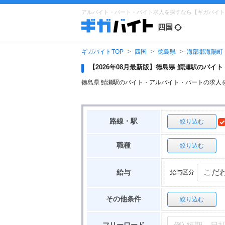
アルバイト・パート・バイト求人を探すなら【ギガバイト
四国
ギガバイトTOP
四国
徳島県
海部郡海陽町
【2026年08月最新版】徳島県 鯖瀬駅のバ
徳島県 鯖瀬駅のバイト・アルバイト・パートの求人
路線・駅
絞り込む
職種
絞り込む
給与区分
給与
その他条件
絞り込む