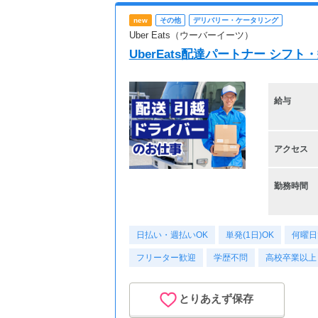
new
その他
デリバリー・ケータリング
Uber Eats（ウーバーイーツ）
UberEats配達パートナー シフ
給与
アクセス
勤務時間
日払い・週払いOK
単発(1日)OK
何曜日
フリーター歓迎
学歴不問
高校卒業以上
とりあえず保存