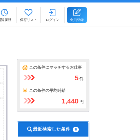
閲覧履歴
保存リスト
ログイン
会員登録
。
この条件にマッチするお仕事
5
件
この条件の平均時給
1,440
円
最近検索した条件
0