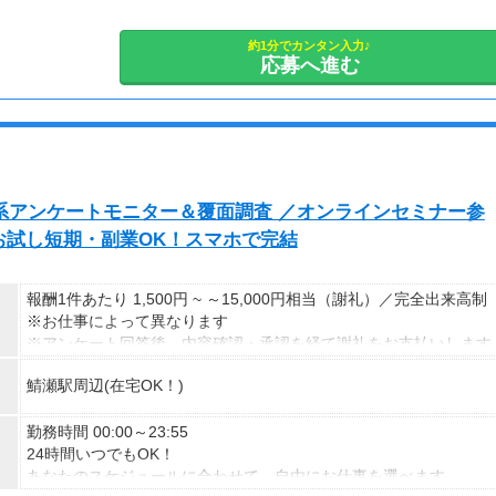
副業として活動されている方が多数在籍しており、本業と両立しな
がら続けやすい環境です。
安定した活動を目指す方には、月30〜50時間以上の配信を推奨し
約1分でカンタン入力♪
応募へ進む
ています。
容系アンケートモニター＆覆面調査 ／オンラインセミナー参
お試し短期・副業OK！スマホで完結
報酬1件あたり 1,500円 ~ ～15,000円相当（謝礼）／完全出来高制
※お仕事によって異なります
※アンケート回答後、内容確認・承認を経て謝礼をお支払いします
鯖瀬駅周辺(在宅OK！)
【お仕事の一例】
◆ 美容サプリのお試しモニター
話題の美容サプリをお得に体験し、リアルな感想を送るだけ♪
勤務時間 00:00～23:55
キレイになりながらポイントがもらえる、人気のモニターです！
24時間いつでもOK！
あなたのスケジュールに合わせて、自由にお仕事を選べます。