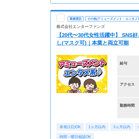
業務委託
その他(アミューズメント・エンタメ系
株式会社エンターファンズ
【20代〜30代女性活躍中】 SN
し(マスク可)｜本業と両立可能
給与
アクセス
勤務時間
単発(1日)OK
1ヵ月以内
3ヵ月以内
時間・曜日相談OK