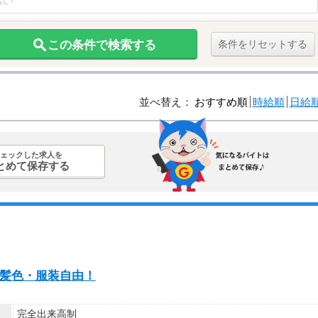
この条件で検索する
条件をリセットする
並べ替え：
おすすめ順
時給順
日給
ェックした求人を
とめて保存する
ト・髪色・服装自由！
完全出来高制