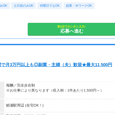
・案件数 ：20～30件
みOK
・所要時間：10～20分
✔ 在宅ワークで完結！
土日祝のみOK
何曜日でもOK
副業・ＷワークOK
・謝礼金 ：500PT（1P＝1円）＋商品提供あり
✔ 単発OK・ノルマなし
✔ スマホ or パソコンがあればOK！
◆ コスメのお試しモニター
スキンケア・ヘアケア商品を実際に使ってレビュー！
★まずは電話セミナーにご参加ください★
約1分でカンタン入力♪
応募へ進む
美容好きにぴったりの、楽しみながらできるお仕事です。
ヴィーナスウォーカーでは、モニターの始め方や謝礼の受け取り方
を
・案件数 ：10～20件
女性スタッフが丁寧にご説明いたします。
・所要時間：10～20分
・謝礼金 ：500PT（1P＝1円）＋商品提供あり
「やり方が分からない」「ちゃんとできるか不安…」という方も安
心！
◆ 生活に役立つサービスの調査
スマホ1台でOK！ご自宅からリラックスして参加できます。
で月3万円以上も◎副業・主婦（夫）歓迎★最大11,500円
保険相談・クレカ発行など、サービス体験後にアンケートに回答す
さらに、セミナー参加者限定の人気・高額案件もご紹介中！
るだけ！
高額謝礼も狙える人気ジャンルです。
パソコン・スマホがあればどこでもお仕事OK！
在宅でできるお仕事なので、場所も時間も選ばず気軽にお仕事が可
報酬／完全歩合制
・案件数 ：10～20件
能です♪
※お仕事により異なります（収入例：1件あたり1,500円～）
・所要時間：1～2時間
カフェや通勤・通学中、育児や家事の合い間、寝る前のちょとした
・謝礼 ：2,000～10,000PT（1P＝1円）
時間などなど、
・登録お祝い制度アリ★
自分の生活リズムに合わせてお小遣い稼ぎができますよ♪
鯖瀬駅周辺 (在宅OK！)
最大11,500円GET（弊社規定による）
★今だけ！お得なキャンペーン実施中★
電話セミナーに参加 & モニター応募完了で、Amazonギフトカード