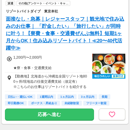
派遣
その他(アンケート・イベント・キャ…
リゾートバイトダイブ 東京本社
面接なし・急募｜レジャースタッフ｜観光地で住み込
みのお仕事｜ 「貯金したい」「旅行したい」が同時
に叶う！【寮費・食事・交通費ぜんぶ無料】短期1ヶ
月からOK！住み込みリゾートバイト！≪20〜40代活
躍中≫
1,200円〜2,000円
★寮・食事・交通費支給
住み込みのお仕事のため、以下の補助がありま
【勤務地】北海道から沖縄迄全国リゾート地80
す。
0ヶ所/現地迄の往復交通費支給（規定有）
・寮費・光熱費無料（個室あり）
※こちらのお仕事はリゾートバイトを紹介する
・食事無料
募集となっており実際に募集がある勤務地と異
・Wi-Fiあり
日払い・週払いOK
なる場合がございます。
1週間以内
1ヵ月以内
3ヵ月以内
長期
・往復交通費支給（上限あり）
カウンセリングでご希望条件をお伺いし、全国
即日勤務OK
ボーナス・昇給あり
未経験歓迎
フリーター歓迎
※勤務地による
からお仕事をご案内いたします。※ご自宅から
の通勤も可
応募へ進む
生活費がかからないので、働いた分のほとんど
を貯金にまわすことができます！
★お仕事開始までの流れ★
応募→初回カウンセリング（電話15分）→希望