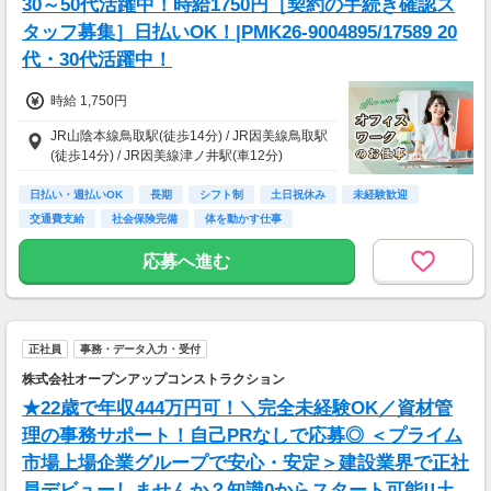
30～50代活躍中！時給1750円［契約の手続き確認ス
■配達日数：24日
■平均配送件数：11件/日
タッフ募集］日払いOK！|PMK26-9004895/17589 20
■使用車両：バイク
代・30代活躍中！
週末のみ・夜間のみでもOK！スキマ時間を活か
時給 1,750円
して配達が可能！
もちろんガッツリ働きたい方も大歓迎です♪
JR山陰本線鳥取駅(徒歩14分) / JR因美線鳥取駅
あなたのライフスタイルに合わせて配達できま
(徒歩14分) / JR因美線津ノ井駅(車12分)
す！
日払い・週払いOK
長期
シフト制
土日祝休み
未経験歓迎
※上記は2026年6月の鳥取県の実績例です。あ
交通費支給
社会保険完備
体を動かす仕事
くまで例であり、報酬を保証するものではあり
ません。
応募へ進む
※報酬はエリア・時間・注文状況等により異な
ります。
正社員
事務・データ入力・受付
株式会社オープンアップコンストラクション
★22歳で年収444万円可！＼完全未経験OK／資材管
理の事務サポート！自己PRなしで応募◎ ＜プライム
市場上場企業グループで安心・安定＞建設業界で正社
員デビューしませんか？知識0からスタート可能!!土