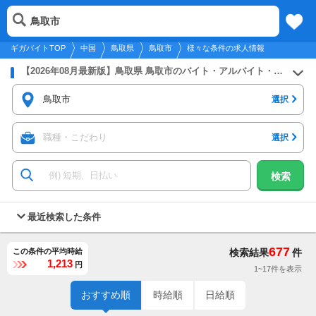
2026年8月8日
更新
tog
鳥取市
中国
履歴
保存
メニュー
nav
ギガバイトTOP
中国
鳥取県
鳥取市
様々な条件の求人情報
【2026年08月最新版】鳥取県 鳥取市のバイト・アルバイト・パートの求人募集情報
鳥取市
選択
職種・こだわり
選択
検索
最近検索した条件
677
この条件の平均時給
検索結果
件
1,213
円
1~17件を表示
おすすめ順
時給順
日給順