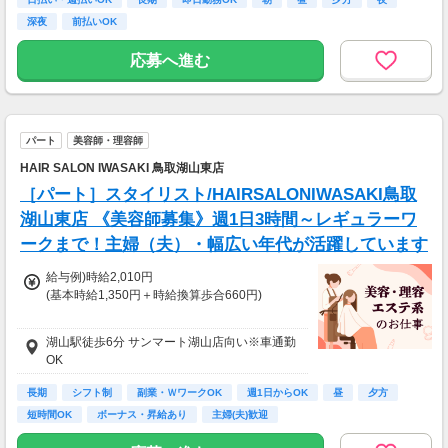
深夜
前払いOK
応募へ進む
パート
美容師・理容師
HAIR SALON IWASAKI 鳥取湖山東店
［パート］スタイリスト/HAIRSALONIWASAKI鳥取
湖山東店 《美容師募集》週1日3時間～レギュラーワ
ークまで！主婦（夫）・幅広い年代が活躍しています
給与例)時給2,010円
(基本時給1,350円＋時給換算歩合660円)
◎Jr.スタイリストの方も歓迎です。
湖山駅徒歩6分 サンマート湖山店向い※車通勤
給与は面接時にご相談の上、決定します。
OK
◆土曜・日曜・祝日は時給100円アップ
長期
シフト制
副業・ＷワークOK
週1日からOK
昼
夕方
◆1分単位で給与支給
短時間OK
ボーナス・昇給あり
主婦(夫)歓迎
◆毎月20日締め、翌月5日支払い
◆交通費全額支給