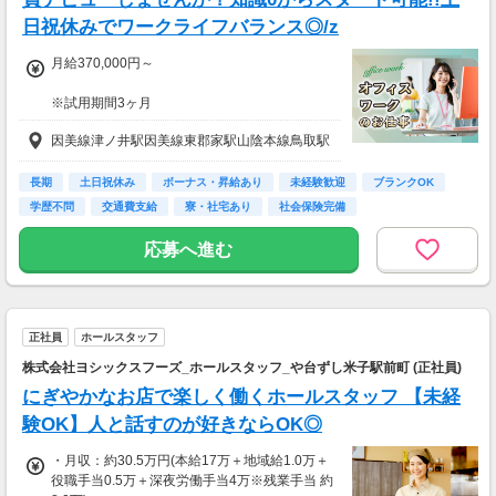
日祝休みでワークライフバランス◎/z
月給370,000円～
※試用期間3ヶ月
待遇に変わりありません。
因美線津ノ井駅因美線東郡家駅山陰本線鳥取駅
▽月給額に下記の一律手当含む
■エリア職種手当／1万2,000円～3万円
長期
土日祝休み
ボーナス・昇給あり
未経験歓迎
ブランクOK
■稼働手当／1万円
学歴不問
交通費支給
寮・社宅あり
社会保険完備
▽その他手当
応募へ進む
■残業手当(超過分)
■引越手当／3万円（支給条件あり）
■資格手当（20種類の資格に対して支給）※最
大4万円／月 支給
正社員
ホールスタッフ
＜年収例＞
株式会社ヨシックスフーズ_ホールスタッフ_や台ずし米子駅前町 (正社員)
年収444万円／22歳／入社1年目
にぎやかなお店で楽しく働くホールスタッフ 【未経
年収520万円／28歳／入社3年目
年収600万円／32歳／入社5年目
験OK】人と話すのが好きならOK◎
年収790万円／36歳／入社9年目
・月収：約30.5万円(本給17万＋地域給1.0万＋
役職手当0.5万＋深夜労働手当4万※残業手当 約