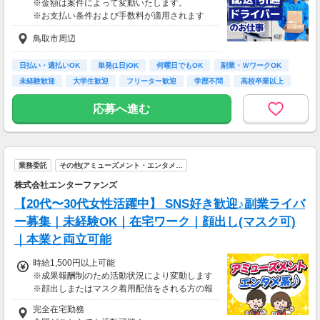
※金額は案件によって変動いたします。
※お支払い条件および手数料が適用されます
鳥取市周辺
日払い・週払いOK
単発(1日)OK
何曜日でもOK
副業・ＷワークOK
未経験歓迎
大学生歓迎
フリーター歓迎
学歴不問
高校卒業以上
応募へ進む
業務委託
その他(アミューズメント・エンタメ…
株式会社エンターファンズ
【20代〜30代女性活躍中】 SNS好き歓迎♪副業ライバ
ー募集｜未経験OK｜在宅ワーク｜顔出し(マスク可)
｜本業と両立可能
時給1,500円以上可能
※成果報酬制のため活動状況により変動します
※顔出しまたはマスク着用配信をされる方の報
酬基準となります
完全在宅勤務
【収入例】