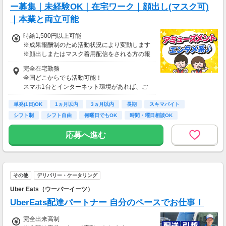
ー募集｜未経験OK｜在宅ワーク｜顔出し(マスク可)
｜本業と両立可能
時給1,500円以上可能
※成果報酬制のため活動状況により変動します
※顔出しまたはマスク着用配信をされる方の報
酬基準となります
完全在宅勤務
【収入例】
全国どこからでも活動可能！
■事務職Aさん（週3日・月50時間程度）
スマホ1台とインターネット環境があれば、ご
月収8万円～15万円
自宅からスタートできます。
■営業職Bさん（週4日・月80時間程度）
単発(1日)OK
通勤時間ゼロだから、本業やプライベートとの
1ヵ月以内
3ヵ月以内
長期
スキマバイト
月収15万円～25万円
両立もラクラク♪
シフト制
シフト自由
何曜日でもOK
時間・曜日相談OK
■主婦Cさん（月100時間程度）
月収20万円以上
応募へ進む
現在活躍中のライバーの多くは会社員や主婦の
方。
本業や家庭と両立しながら副業として活動され
ています。
その他
デリバリー・ケータリング
Uber Eats（ウーバーイーツ）
UberEats配達パートナー 自分のペースでお仕事！
完全出来高制