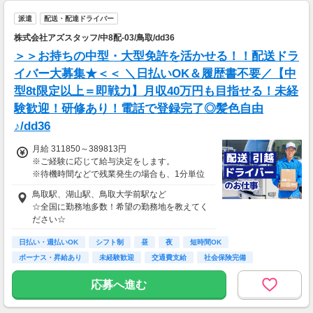
▼月収例
のお仕事へ応募（面接なし）→お仕事開始
25万5,300円
派遣
配送・配達ドライバー
＝(時給1,200円×8h＋残業1h)×23日
株式会社アズスタッフ/中8配-03/鳥取/dd36
▼貯金の目安
＞＞お持ちの中型・大型免許を活かせる！！配送ドラ
＜リゾートバイト＞
イバー大募集★＜＜ ＼日払いOK＆履歴書不要／【中
住まい ：無料
型8t限定以上＝即戦力】月収40万円も目指せる！未経
水道光熱費：無料
Wi-Fi代 ：無料
験歓迎！研修あり！電話で登録完了◎髪色自由
食費 ：無料
♪/dd36
スマホ ：0.5万円
そのほか ：1.5万円
月給 311850～389813円
社会保険 ：3万円
※ご経験に応じて給与決定をします。
-----------------------
※待機時間などで残業発生の場合も、1分単位
支出合計 ：5万円
で残業代をお支払いします！
→毎月20万円程度の貯金が目指せます！
鳥取駅、湖山駅、鳥取大学前駅など
※研修・研修時給については面談時にお伝えし
短期でお金を貯めたい方にはピッタリ！
☆全国に勤務地多数！希望の勤務地を教えてく
ます
ださい☆
＊交通費一部支給（案件による）
日払い・週払いOK
シフト制
昼
夜
短時間OK
ボーナス・昇給あり
未経験歓迎
交通費支給
社会保険完備
応募へ進む