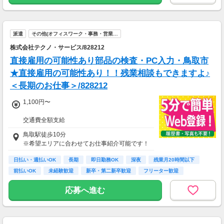
派遣
その他(オフィスワーク・事務・営業…
株式会社テクノ・サービス/828212
直接雇用の可能性あり部品の検査・PC入力・鳥取市
★直接雇用の可能性あり！！残業相談もできますよ♪
＜長期のお仕事＞/828212
1,100円〜
交通費全額支給
即払い制度有
鳥取駅徒歩10分
※希望エリアに合わせてお仕事紹介可能です！
日払い・週払いOK
長期
即日勤務OK
深夜
残業月20時間以下
前払いOK
未経験歓迎
新卒・第二新卒歓迎
フリーター歓迎
応募へ進む