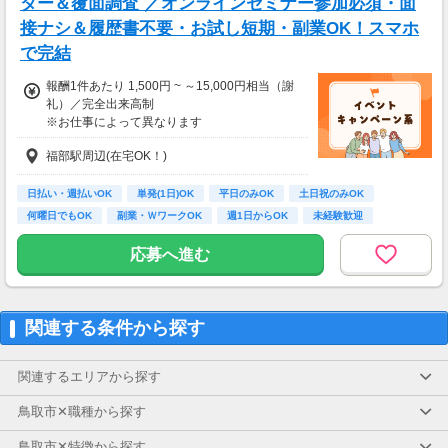
ター＆覆面調査 ／オンラインセミナー参加必須・面
接ナシ＆履歴書不要・お試し短期・副業OK！スマホ
で完結
報酬1件あたり 1,500円 ~ ～15,000円相当（謝
礼）／完全出来高制
※お仕事によって異なります
※アンケート回答後、内容確認・承認を経て謝
福部駅周辺(在宅OK！)
礼をお支払いします
【お仕事の一例】
日払い・週払いOK
単発(1日)OK
平日のみOK
土日祝のみOK
◆ 美容サプリのお試しモニター
何曜日でもOK
副業・ＷワークOK
週1日からOK
未経験歓迎
話題の美容サプリをお得に体験し、リアルな感
大学生歓迎
想を送るだけ♪
応募へ進む
キレイになりながらポイントがもらえる、人気
のモニターです！
・案件数 ：20～30件
関連する条件から探す
・所要時間：10～20分
・謝礼金 ：500PT（1P＝1円）＋商品提供あ
り
関連するエリアから探す
◆ コスメのお試しモニター
鳥取市✕職種から探す
スキンケア・ヘアケア商品を実際に使ってレビ
ュー！
鳥取市✕特徴から探す