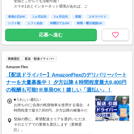
全国どこからでも活動可能！
■事務職Aさん（週3日・月50時間程度）
スマホ1台とインターネット環境があれば、ご
月収8万円～15万円
自宅からスタートできます。
■営業職Bさん（週4日・月80時間程度）
単発(1日)OK
通勤時間ゼロだから、本業やプライベートとの
1ヵ月以内
3ヵ月以内
長期
スキマバイト
月収15万円～25万円
両立もラクラク♪
シフト制
シフト自由
何曜日でもOK
時間・曜日相談OK
■主婦Cさん（月100時間程度）
月収20万円以上
応募へ進む
現在活躍中のライバーの多くは会社員や主婦の
方。
本業や家庭と両立しながら副業として活動され
ています。
業務委託
配送・配達ドライバー
Amazon Flex
【配送ドライバー】AmazonFlexのデリバリーパート
ナーを大量募集中！ 夕方以降４時間程度最大8,400円
の報酬も可能!※単発OK！嬉しい「週払い」！
■うれしい週払い
お持ちの/ご自身の軽貨物車を使用する場合、４
時間程度で最大7,800円。夕方以降の稼働※だ
と４時間程度で最8,400円の報酬が獲得可能！
登録の際に、希望配達エリアを選択いただき、
給与ではなく、委託業務に応じた報酬をお支払
そのエリアでの業務を委託します（業務委
いする業務委託のお仕事です。うれしい週払
託）。
い。