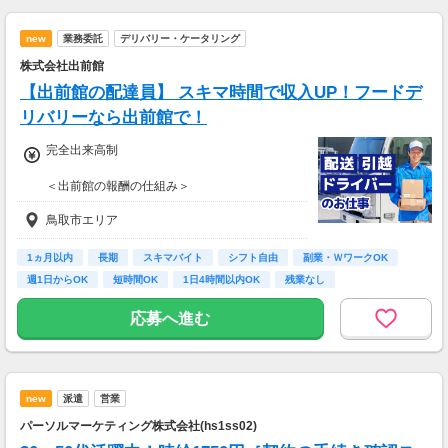
new
業務委託
デリバリー・ケータリング
株式会社出前館
【出前館の配達員】 スキマ時間で収入UP！フードデ
リバリーなら出前館で！
完全出来高制
＜出前館の報酬の仕組み＞
基本報酬 ＋ ブースト
鳥取市エリア
※ブーストとは配達距離、曜日や時間帯、天候
などを考慮して上乗せされる報酬の名称です。
1ヵ月以内
長期
スキマバイト
シフト自由
副業・ＷワークOK
【報酬例】
週1日からOK
短時間OK
1日4時間以内OK
残業なし
<空いた時間でサクッと稼ぎたいあなた
は・・・>
応募へ進む
■月報酬：約38,000円
■配達日数：9日
■平均配送件数：9件/日
■使用車両：自転車、軽貨物
new
派遣
営業
＜ガッツリ稼ぎたいあなたは・・・＞
パーソルマーケティング株式会社(hs1ss02)
■月報酬：約190,000円