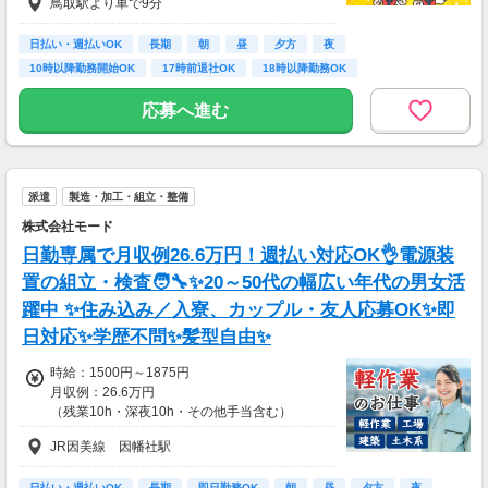
鳥取駅より車で9分
◎給与前払い制度あり！(稼働分)
万円を支給
★日払い・週払いも可能です★
日払い・週払いOK
長期
朝
昼
夕方
夜
──────
あなたの好きな支払サイクルを教えてください
【給与例】
10時以降勤務開始OK
17時前退社OK
18時以降勤務OK
ね♪
年収426万円／入社1年目
【スマホ・PC】から簡単に申込変更ができます
年収510万円／入社3年目・店長代理
応募へ進む
よ☆
年収660万円／入社5年目・エリアマネージャー
その翌日には振り込まれます♪
※飲食業界の経験者の場合、前職年収を考慮い
たします
◆交通費:一部支給
派遣
製造・加工・組立・整備
株式会社モード
日勤専属で月収例26.6万円！週払い対応OK👌電源装
置の組立・検査🧑‍🔧✨20～50代の幅広い年代の男女活
躍中 ✨住み込み／入寮、カップル・友人応募OK✨即
日対応✨学歴不問✨髪型自由✨
時給：1500円～1875円
月収例：26.6万円
（残業10h・深夜10h・その他手当含む）
JR因美線 因幡社駅
日払い・週払いOK
長期
即日勤務OK
朝
昼
夕方
夜