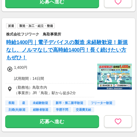
応募へ進む
※試用期間6か月あり、試用期間後と同条件
派遣
製造・加工・組立・整備
株式会社フジワーク 鳥取事業所
時給1400円｜電子デバイスの製造 未経験歓迎！新規
なし、ノルマなしで高時給1400円！長く続けたい方
もぜひ！
1,400円
試用期間：14日間
（勤務地）鳥取市内
★月収257,698円
（事業所）JR「鳥取」駅から徒歩2分
時給1400円・21日出勤（①勤務7日、②勤務7
日、③勤務7日）＋時間外労働10ｈ+深夜時間4
長期
昼
未経験歓迎
新卒・第二新卒歓迎
フリーター歓迎
9時間）の場合
主婦(夫)歓迎
経験者歓迎
学歴不問
交通費支給
応募へ進む