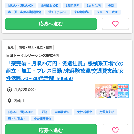
日払い・週払いOK
単発(1日)OK
1週間以内
1ヵ月以内
長期
※中国エリアで4-6月に１8時以降稼働した場合
春・夏・冬休み期間限定
週1日からOK
未経験歓迎
フリーター歓迎
を想定。地域により異なります。
※報酬は規約にしたがい配達完了の15日後に支
応募へ進む
払いますが、可能な場合は、より早く、週払い
で前週稼働分をお支払いします。
登録の際に、希望配達エリアを選択いただき、
そのエリアでの業務を委託します（業務委
派遣
製造・加工・組立・整備
託）。
日研トータルソーシング株式会社
「寮完備・月収29万円・派遣社員」機械系工場での
組立・加工・プレス日勤 /未経験歓迎/交通費支給/女
性活躍/20～40代活躍_506450
月給225,000～
因幡社
日払い・週払いOK
長期
未経験歓迎
女性活躍中
交通費支給
寮・社宅あり
社会保険完備
応募へ進む