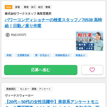
new
派遣
製造・加工・組立・整備
株式会社ワークスタッフ 鳥取営業所
パワーコンディショナーの検査スタッフ／70538 高時
給！日勤／座り作業
時給1600円
長期
交通費支給
寮・社宅あり
研修制度あり
制服あり
応募へ進む
業務委託
モニター・調査・アンケート
ヴィーナスウォーカー
【20代～50代の女性活躍中】美容系アンケートモニ