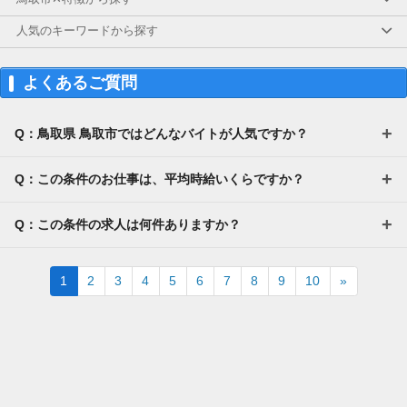
美容好きにぴったりの、楽しみながらできるお
仕事です。
人気のキーワードから探す
・案件数 ：10～20件
・所要時間：10～20分
よくあるご質問
・謝礼金 ：500PT（1P＝1円）＋商品提供あ
り
Q：鳥取県 鳥取市ではどんなバイトが人気ですか？
◆ 生活に役立つサービスの調査
保険相談・クレカ発行など、サービス体験後に
アンケートに回答するだけ！
Q：この条件のお仕事は、平均時給いくらですか？
高額謝礼も狙える人気ジャンルです。
Q：この条件の求人は何件ありますか？
・案件数 ：10～20件
・所要時間：1～2時間
・謝礼 ：2,000～10,000PT（1P＝1円）
Next
1
2
3
4
5
6
7
8
9
10
»
★今だけ！お得なキャンペーン実施中★
電話セミナーに参加 & モニター応募完了で、A
mazonギフトカード2,000円分をプレゼント！