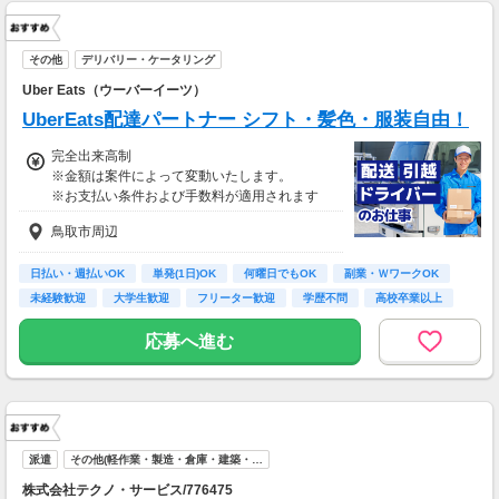
その他
デリバリー・ケータリング
Uber Eats（ウーバーイーツ）
UberEats配達パートナー シフト・髪色・服装自由！
完全出来高制
※金額は案件によって変動いたします。
※お支払い条件および手数料が適用されます
鳥取市周辺
日払い・週払いOK
単発(1日)OK
何曜日でもOK
副業・ＷワークOK
未経験歓迎
大学生歓迎
フリーター歓迎
学歴不問
高校卒業以上
応募へ進む
派遣
その他(軽作業・製造・倉庫・建築・…
株式会社テクノ・サービス/776475