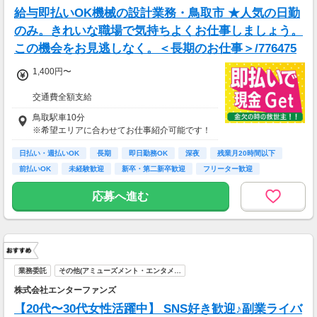
給与即払いOK機械の設計業務・鳥取市 ★人気の日勤
のみ。きれいな職場で気持ちよくお仕事しましょう。
この機会をお見逃しなく。＜長期のお仕事＞/776475
1,400円〜
交通費全額支給
即払い制度有
鳥取駅車10分
※希望エリアに合わせてお仕事紹介可能です！
日払い・週払いOK
長期
即日勤務OK
深夜
残業月20時間以下
前払いOK
未経験歓迎
新卒・第二新卒歓迎
フリーター歓迎
応募へ進む
業務委託
その他(アミューズメント・エンタメ…
株式会社エンターファンズ
【20代〜30代女性活躍中】 SNS好き歓迎♪副業ライバ