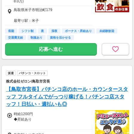
8.0万)
鳥取県米子市明治町179
★入社１年目平均月収36.5万可能！
※平均月収内訳/月給22.5万(一律手当含む)＋役
最寄り駅：米子
職・残業(60h分)手当＋賞与1万＋入社祝金5万
(規定有)
長期
【勤務地】
シフト制
夜
深夜
ボーナス・昇給あり
未経験歓迎
通勤可能な範囲内の店舗にて配属となります。
交通費支給
制服あり
資格を活かせる
◇交通費支給：月3万円まで支給
応募時の店舗とは異なる場合がございますので
※車通勤OK（ガソリン代支給）
面接時等にご確認ください。
応募へ進む
──────
【賞与】
年3回（職階に応じる／規定あり）
・精勤賞与：最大12万円×年3回
派遣
パチンコ・スロット
・業績連動型実績賞与：最大28万円×年3回
株式会社ゼロン/鳥取市宮長
【昇給】
【鳥取市宮長】パチンコ店のホール・カウンタースタ
自己申請昇給制度あり（年数回の昇格・昇給も
ッフ フルタイムでがっつり稼げる！パチンコ店スタ
可能）
ッフ！日払い・週払いも◎
──────
時給1200円
【入社祝金制度】
◆昇給あり
通常：入社祝金60万円（規定あり）
即戦力（入社時から握りをお任せできる方）：
◆支払い方法：月1回
入社祝金60万円＋即握手手当30万円＝合計90