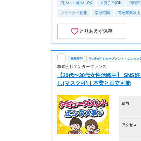
日払い・週払いOK
単発(1日)OK
何曜日
フリーター歓迎
学歴不問
高校卒業以上
とりあえず保存
業務委託
その他(アミューズメント・エンタメ系
株式会社エンターファンズ
【20代〜30代女性活躍中】 SN
し(マスク可)｜本業と両立可能
給与
アクセス