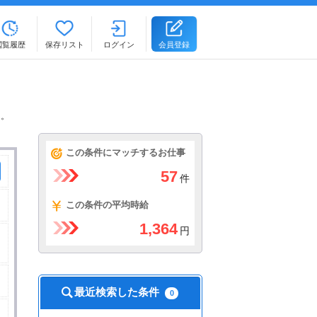
閲覧履歴
保存リスト
ログイン
会員登録
ト。
この条件にマッチするお仕事
57
件
この条件の平均時給
1,364
円
最近検索した条件
0