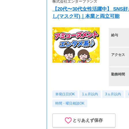
株式会社エンターファンズ
【20代〜30代女性活躍中】 SN
し(マスク可)｜本業と両立可能
給与
アクセス
勤務時間
単発(1日)OK
1ヵ月以内
3ヵ月以内
時間・曜日相談OK
とりあえず保存