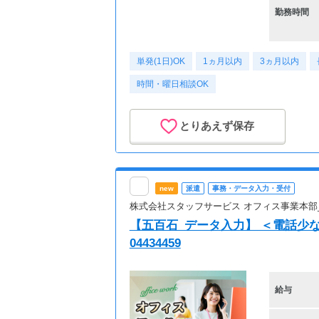
勤務時間
単発(1日)OK
1ヵ月以内
3ヵ月以内
時間・曜日相談OK
とりあえず保存
new
派遣
事務・データ入力・受付
株式会社スタッフサービス オフィス事業本部
【五百石_データ入力】 ＜電話少
04434459
給与