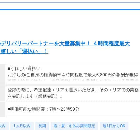
exのデリバリーパートナーを大量募集中！ ４時間程度最大
K！嬉しい「週払い」！
■うれしい週払い
お持ちの/ご自身の軽貨物車４時間程度で最大6,800円の報酬が獲得
可能！給与ではなく、委託業務に応じた報酬をお支払いする業務委
託のお仕事です。うれしい週払い。
登録の際に、希望配達エリアを選択いただき、そのエリアでの業務
※中部エリアで4-6月に稼働した場合を想定。地域により異なりま
を委託します（業務委託）。
す。
※報酬は規約にしたがい配達完了の15日後に支払いますが、可能
■稼働可能な時間帯：7時〜23時59分
な場合は、より早く、週払いで前週稼働分をお支払いします。
登録の際に、希望配達エリアを選択いただき、そのエリアでの業務
以内
1ヵ月以内
長期
春・夏・冬休み期間限定
週1日からOK
を委託します（業務委託）。