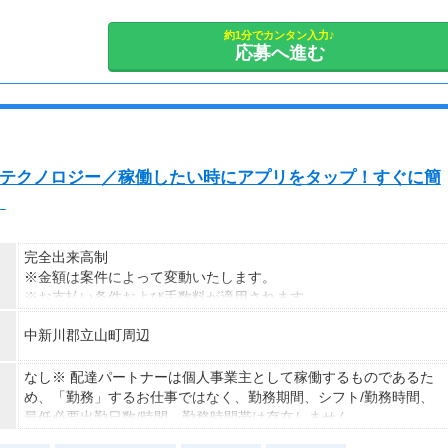
約1分でカンタン入力♪
応募へ進む
最先端テクノロジー／稼働したい時にアプリをタップ！すぐに簡
」
完全出来高制
※金額は案件によって変動いたします。
※お支払い条件および手数料が適用されます
中新川郡立山町周辺
なし※ 配達パートナーは個人事業主として稼働するものであるた
め、「勤務」するお仕事ではなく、勤務期間、シフト/勤務時間、
最低必要出勤日数/時間、勤務時間帯は存在しません。