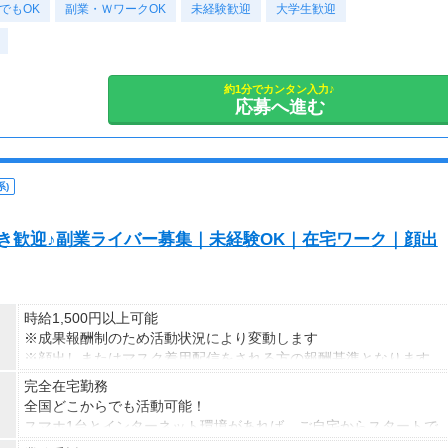
でもOK
副業・ＷワークOK
未経験歓迎
大学生歓迎
約1分でカンタン入力♪
応募へ進む
)
S好き歓迎♪副業ライバー募集｜未経験OK｜在宅ワーク｜顔出
時給1,500円以上可能
※成果報酬制のため活動状況により変動します
※顔出しまたはマスク着用配信をされる方の報酬基準となります
【収入例】
完全在宅勤務
■事務職Aさん（週3日・月50時間程度）
全国どこからでも活動可能！
月収8万円～15万円
スマホ1台とインターネット環境があれば、ご自宅からスタートで
■営業職Bさん（週4日・月80時間程度）
きます。