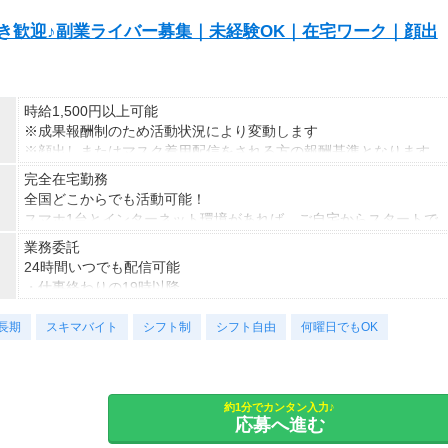
S好き歓迎♪副業ライバー募集｜未経験OK｜在宅ワーク｜顔出
時給1,500円以上可能
※成果報酬制のため活動状況により変動します
※顔出しまたはマスク着用配信をされる方の報酬基準となります
【収入例】
完全在宅勤務
■事務職Aさん（週3日・月50時間程度）
全国どこからでも活動可能！
月収8万円～15万円
スマホ1台とインターネット環境があれば、ご自宅からスタートで
■営業職Bさん（週4日・月80時間程度）
きます。
業務委託
月収15万円～25万円
通勤時間ゼロだから、本業やプライベートとの両立もラクラク♪
24時間いつでも配信可能
■主婦Cさん（月100時間程度）
・仕事終わりの19時以降
月収20万円以上
・休日だけ
現在活躍中のライバーの多くは会社員や主婦の方。
長期
・スキマ時間だけ
スキマバイト
シフト制
シフト自由
何曜日でもOK
本業や家庭と両立しながら副業として活動されています。
など、ご自身のライフスタイルに合わせて活動できます。
副業として活動されている方が多数在籍しており、本業と両立しな
がら続けやすい環境です。
安定した活動を目指す方には、月30〜50時間以上の配信を推奨し
約1分でカンタン入力♪
応募へ進む
ています。