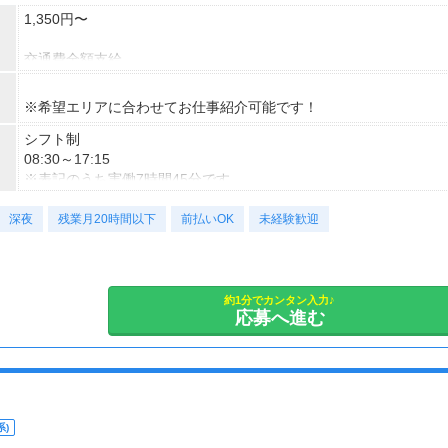
1,350円〜
交通費全額支給
即払い制度有
※希望エリアに合わせてお仕事紹介可能です！
シフト制
08:30～17:15
※表記のうち実働7時間45分です。
深夜
勤務曜日：月・火・水・木・金
残業月20時間以下
前払いOK
未経験歓迎
土日祝（企業カレンダー有り）
約1分でカンタン入力♪
応募へ進む
)