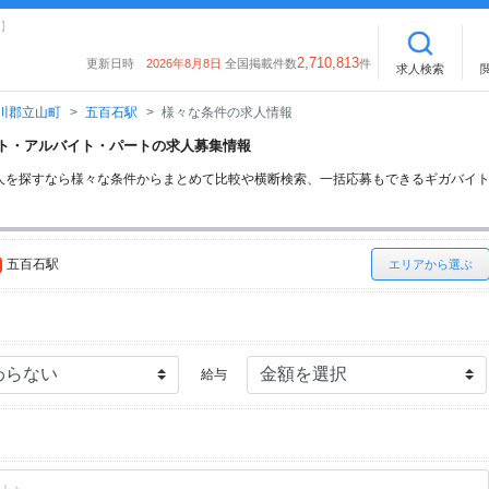
】
2,710,813
更新日時
2026年8月8日
全国掲載件数
件
求人検索
川郡立山町
五百石駅
様々な条件の求人情報
バイト・アルバイト・パートの求人募集情報
人を探すなら様々な条件からまとめて比較や横断検索、一括応募もできるギガバイ
五百石駅
エリアから選ぶ
給与