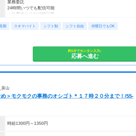
業務委託
月収15万円～25万円
通勤時間ゼロだから、本業やプライベートとの両立もラクラク♪
24時間いつでも配信可能
■主婦Cさん（月100時間程度）
・仕事終わりの19時以降
月収20万円以上
・休日だけ
現在活躍中のライバーの多くは会社員や主婦の方。
長期
・スキマ時間だけ
スキマバイト
シフト制
シフト自由
何曜日でもOK
本業や家庭と両立しながら副業として活動されています。
など、ご自身のライフスタイルに合わせて活動できます。
副業として活動されている方が多数在籍しており、本業と両立しな
がら続けやすい環境です。
安定した活動を目指す方には、月30〜50時間以上の配信を推奨し
約1分でカンタン入力♪
応募へ進む
ています。
_富山
なめ＞モクモクの事務のオシゴト＊１７時２０分まで！/55-
時給1300円～1350円