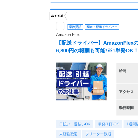
業務委託
配送・配達ドライバー
Amazon Flex
【配送ドライバー】AmazonFl
6,800円の報酬も可能!※1単発O
給与
アクセス
勤務時間
日払い・週払いOK
単発(1日)OK
1週間
未経験歓迎
フリーター歓迎