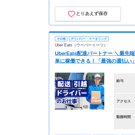
とりあえず保存
その他
デリバリー・ケータリング
Uber Eats（ウーバーイーツ）
UberEats配達パートナー ＼
単に稼働できる！「最強の週払い
給与
アクセス
勤務時間