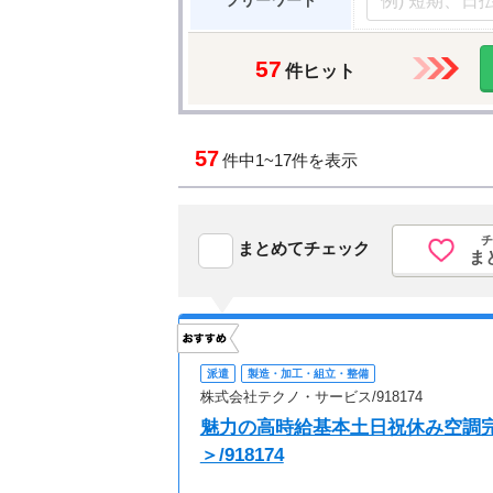
フリーワード
57
件ヒット
57
件中
1~17件を表示
チ
まとめてチェック
ま
派遣
製造・加工・組立・整備
株式会社テクノ・サービス/918174
魅力の高時給基本土日祝休み空調
＞/918174