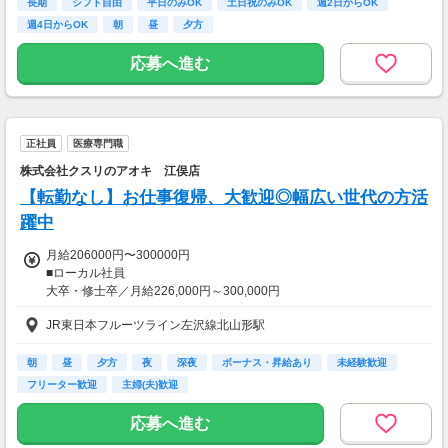
（会社業績、個人評価に応じて）
長期
シフト自由
平日のみOK
土日祝のみOK
週2日からOK
週4日からOK
朝
昼
夕方
◇インセンティブ制度あり
（施術所に応じて変動あり）
応募へ進む
【交通費】
一部支給
正社員
医療専門職
株式会社クスリのアオキ 江俣店
【転勤なし】お仕事復帰、大歓迎◎幅広い世代の方活
躍中
月給206000円〜300000円
■ローカル社員
大卒・修士卒／月給226,000円～300,000円
高校・短大・専門卒／月給206,000円～300,000円
JR東日本フルーツライン左沢線北山形駅
～年収例～
年収356万円／入社1年目
朝
昼
夕方
夜
深夜
ボーナス・昇給あり
未経験歓迎
年収500万円／入社3年目・店長
フリーター歓迎
主婦(夫)歓迎
年収900万円／入社10年目・課長
応募へ進む
【交通費】