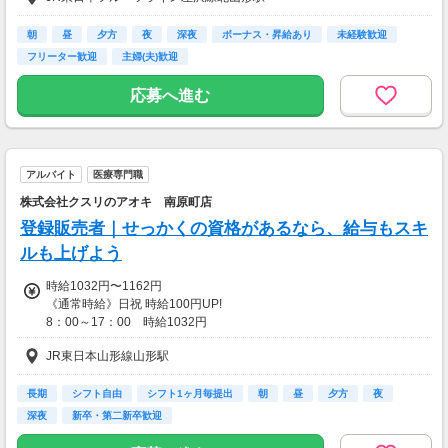
～年収例～
年収356万円／入社1年目
朝
昼
夕方
夜
深夜
ボーナス・昇給あり
未経験歓迎
年収500万円／入社3年目・店長
フリーター歓迎
主婦(夫)歓迎
年収900万円／入社10年目・課長
応募へ進む
【交通費】
一部支給
アルバイト
医療専門職
株式会社クスリのアオキ 南原町店
登録販売者｜せっかくの資格があるなら、給与もスキ
ルも上げよう
時給1032円〜1162円
《通常時給》日祝 時給100円UP!
8：00～17：00 時給1032円
17：00～22：00 時給1032円
JR東日本山形線山形駅
22時以降 25％増し（営業店舗のみ）
【手当】
登録販売者資格手当（時給＋30円）
長期
シフト自由
シフト1ヶ月毎提出
朝
昼
夕方
夜
深夜
新卒・第二新卒歓迎
【交通費】