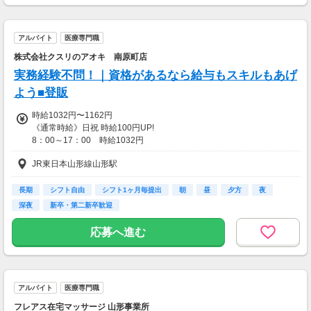
一部支給
アルバイト
医療専門職
株式会社クスリのアオキ 南原町店
実務経験不問！｜資格があるなら給与もスキルもあげ
よう■登販
時給1032円〜1162円
《通常時給》日祝 時給100円UP!
8：00～17：00 時給1032円
17：00～22：00 時給1032円
JR東日本山形線山形駅
22時以降 25％増し（営業店舗のみ）
【手当】
登録販売者資格手当（時給＋30円）
長期
シフト自由
シフト1ヶ月毎提出
朝
昼
夕方
夜
深夜
新卒・第二新卒歓迎
【交通費】
一部支給
応募へ進む
アルバイト
医療専門職
フレアス在宅マッサージ 山形事業所