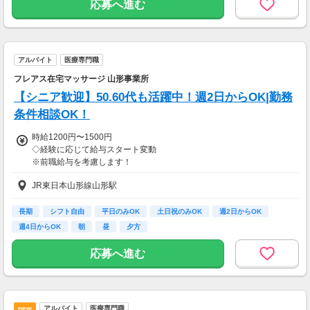
一部支給
応募へ進む
アルバイト
医療専門職
フレアス在宅マッサージ 山形事業所
【シニア歓迎】50.60代も活躍中！週2日からOK|勤務
条件相談OK！
時給1200円〜1500円
◇経験に応じて給与スタート変動
※前職給与を考慮します！
◇施術管理者の場合、別途手当あり
JR東日本山形線山形駅
◇昇給賞与あり
（会社業績、個人評価に応じて）
長期
シフト自由
平日のみOK
土日祝のみOK
週2日からOK
週4日からOK
朝
昼
夕方
◇インセンティブ制度あり
（施術所に応じて変動あり）
応募へ進む
【交通費】
一部支給
new
アルバイト
医療専門職