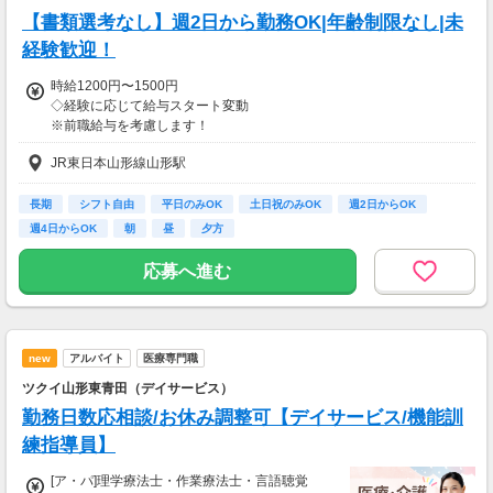
【書類選考なし】週2日から勤務OK|年齢制限なし|未
経験歓迎！
時給1200円〜1500円
◇経験に応じて給与スタート変動
※前職給与を考慮します！
◇施術管理者の場合、別途手当あり
JR東日本山形線山形駅
◇昇給賞与あり
（会社業績、個人評価に応じて）
長期
シフト自由
平日のみOK
土日祝のみOK
週2日からOK
週4日からOK
朝
昼
夕方
◇インセンティブ制度あり
（施術所に応じて変動あり）
応募へ進む
【交通費】
一部支給
new
アルバイト
医療専門職
ツクイ山形東青田（デイサービス）
勤務日数応相談/お休み調整可【デイサービス/機能訓
練指導員】
[ア・パ]理学療法士・作業療法士・言語聴覚