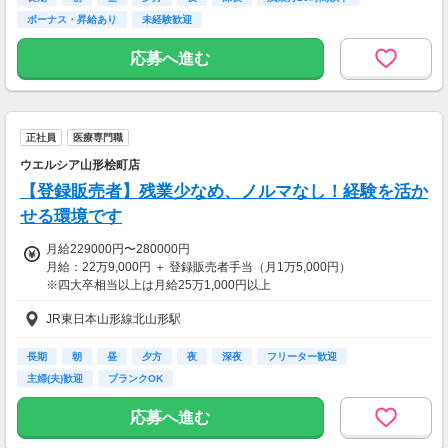
昇格に応じて＋20～200円昇給あり
ボーナス・昇給あり
未経験歓迎
（大学生は＋20円まで）
※高校生は対象外
応募へ進む
【交通費】
一部支給
正社員
医療専門職
ウエルシア山形桧町店
【登録販売者】残業少なめ、ノルマなし！経験を活か
せる環境です
月給229000円〜280000円
月給：22万9,000円 ＋ 登録販売者手当（月1万5,000円）
※四大卒相当以上は月給25万1,000円以上
※能力・経験を考慮の上、当社規定に基づき決定
JR東日本山形線北山形駅
※残業代は別途支給(全額支給)
※法定研修中の場合、登録販売者手当月5,000円
※賞与は勤務区分により異なります
長期
朝
昼
夕方
夜
深夜
フリーター歓迎
主婦(夫)歓迎
ブランクOK
＜モデル年収＞
503万円／35歳／店長（月給28万円＋賞与2回＋諸手当）
応募へ進む
※ナショナル職の選択、登録販売者管理者要件を満たしている想定年
収