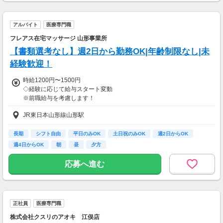
【交通費】
アルバイト
医療専門職
一部支給
フレアス在宅マッサージ 山形事業所
【書類選考なし】週2日から勤務OK|年齢制限なし|未
経験歓迎！
時給1200円〜1500円
◇経験に応じて給与スタート変動
※前職給与を考慮します！
◇施術管理者の場合、別途手当あり
JR東日本山形線山形駅
◇昇給賞与あり
（会社業績、個人評価に応じて）
長期
シフト自由
平日のみOK
土日祝のみOK
週2日からOK
週4日からOK
朝
昼
夕方
◇インセンティブ制度あり
（施術所に応じて変動あり）
応募へ進む
【交通費】
一部支給
正社員
医療専門職
株式会社クスリのアオキ 江俣店