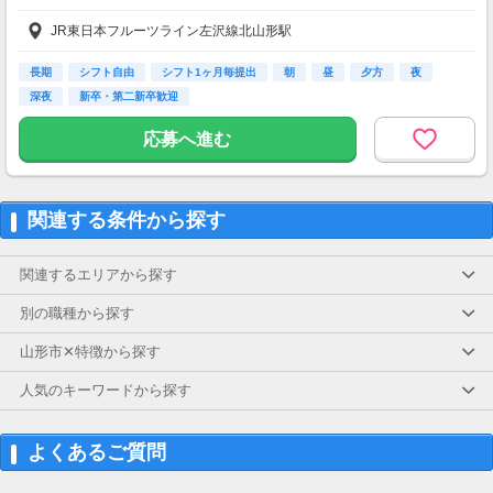
17：00～22：00 時給1032円
JR東日本フルーツライン左沢線北山形駅
22時以降 25％増し（営業店舗のみ）
【手当】
登録販売者資格手当（時給＋30円）
長期
シフト自由
シフト1ヶ月毎提出
朝
昼
夕方
夜
深夜
新卒・第二新卒歓迎
【交通費】
一部支給
応募へ進む
関連する条件から探す
関連するエリアから探す
別の職種から探す
山形市✕特徴から探す
人気のキーワードから探す
よくあるご質問