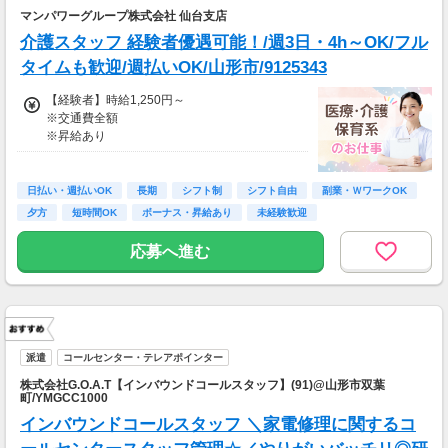
マンパワーグループ株式会社 仙台支店
介護スタッフ 経験者優遇可能！/週3日・4h～OK/フル
タイムも歓迎/週払いOK/山形市/9125343
【経験者】時給1,250円～
※交通費全額
※昇給あり
≪収入例≫
◎日勤／経験者の場合
日払い・週払いOK
長期
シフト制
シフト自由
副業・ＷワークOK
・日収(1,250*8)円（時給1,250円×8h）
夕方
短時間OK
ボーナス・昇給あり
未経験歓迎
・月収220,000円（日収(1,250*8)円×月22回勤
務）
応募へ進む
※実働8時間以上からは更に時給25％UP
※スキルによって更にスタート時給がUPするこ
とも！
※資格手当あり（時給50円～UP/資格の種類に
よって異なる）
派遣
コールセンター・テレアポインター
支払方法：週払い
株式会社G.O.A.T【インバウンドコールスタッフ】(91)@山形市双葉
町/YMGCC1000
※週払いOK（規定あり）
インバウンドコールスタッフ ＼家電修理に関するコ
→金曜日締め最短翌週火曜日にお給料GET♪
（稼働開始時は手続き完了次第となります）