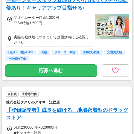
ールセンタースタッフ管理☆／やりがいバッチリ◎研
交通費：別途全額支給
修あり！キャリアアップ目指せる♪
※車・バイク通勤に関して施設により異なる場
▽オペレーター時給1,300円
合あり（応相談）
▽SV時給1,500円
■交通費支給(規定)
実際の勤務地につきましては面接時にご確認く
■日払いOK(規定)
ださい
＜給与例＞
日払い・週払いOK
長期
フリーター歓迎
主婦(夫)歓迎
交通費支給
【オペレーター】
社会保険完備
時給1,300円×8h×22日＝228,800円
【管理者(SV)】
応募へ進む
時給1,400円×8h×22日＝246,400円
正社員
医療専門職
株式会社クスリのアオキ 江俣店
【登録販売者】成長を続ける、地域密着型のドラッグ
ストア
月給236000円〜320000円
■ナショナル社員