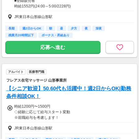
■登録販売者
時給1552円(24:00～5:00/2228円)
※深夜割増含む
JR東日本山形線山形駅
※管理者要件を満たしている方
長期
週2日からOK
朝
昼
夕方
夜
深夜
昇格に応じて＋20～200円昇給あり
残業月20時間以下
ボーナス・昇給あり
（大学生は＋20円まで）
※高校生は対象外
応募へ進む
【交通費】
一部支給
アルバイト
医療専門職
フレアス在宅マッサージ 山形事業所
【シニア歓迎】50.60代も活躍中！週2日からOK|勤務
条件相談OK！
時給1200円〜1500円
◇経験に応じて給与スタート変動
※前職給与を考慮します！
◇施術管理者の場合、別途手当あり
JR東日本山形線山形駅
◇昇給賞与あり