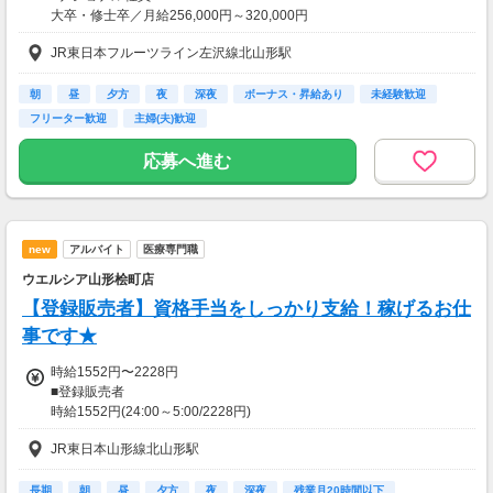
大卒・修士卒／月給256,000円～320,000円
高校・短大・専門卒／月給236,000円～320,000円
JR東日本フルーツライン左沢線北山形駅
～年収例～
年収356万円／入社1年目
朝
昼
夕方
夜
深夜
ボーナス・昇給あり
未経験歓迎
年収500万円／入社3年目・店長
フリーター歓迎
主婦(夫)歓迎
年収900万円／入社10年目・課長
応募へ進む
【交通費】
一部支給
new
アルバイト
医療専門職
ウエルシア山形桧町店
【登録販売者】資格手当をしっかり支給！稼げるお仕
事です★
時給1552円〜2228円
■登録販売者
時給1552円(24:00～5:00/2228円)
※深夜割増含む
JR東日本山形線北山形駅
※管理者要件を満たしている方
長期
朝
昼
夕方
夜
深夜
残業月20時間以下