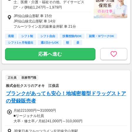
士、医療・介護・福祉その他、デイサービス
[ア・パ]時給1,247円～1,979円
◆土日祝日は時給100円アップ！
JR仙山線山形駅 車 15分
JR仙山線北山形駅 車 14分
＼うれしい手当も充実／
フルーツライン左沢線東金井駅 車 21分
◆特別手当（年2回、最大16万円）
◆資格手当
長期
シフト制
シフト自由
扶養控除内OK
副業・ＷワークOK
◆育児手当：母子・父子家庭に対して月1万円
シフト1ヶ月毎提出
週2日からOK
朝
昼
の支給
◆ツクイPLUS
応募へ進む
＊結婚・出生・入学のお祝い金：5,000～20,
000円
＊宿泊費：年1回7,000円の補助
＊ヘルスチェック補助：最大1万円給付など
正社員
医療専門職
※育児手当は満18歳のお子様まで
株式会社クスリのアオキ 江俣店
※時給は経験や資格を加味して決定
ブランクがあっても安心！地域密着型ドラッグストア
【交通費】
の登録販売者
一部支給
月50,000円を上限として支給いたします
月給221000円〜310000円
■リージョナル社員
大卒・修士卒／月給241,000円～310,000円
高校・短大・専門卒／月給221,000円～310,000円
JR東日本フルーツライン左沢線北山形駅