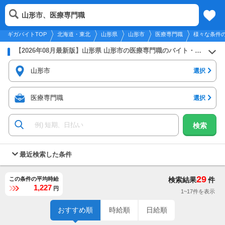
2026年8月8日
更新
tog
山形市、医療専門職
北海道・東北
履歴
保存
メニュー
nav
ギガバイトTOP
北海道・東北
山形県
山形市
医療専門職
様々な条件
【2026年08月最新版】山形県 山形市の医療専門職のバイト・アルバイト・パートの求人募集情報
山形市
選択
医療専門職
選択
検索
最近検索した条件
29
この条件の平均時給
検索結果
件
1,227
円
1~17件を表示
おすすめ順
時給順
日給順