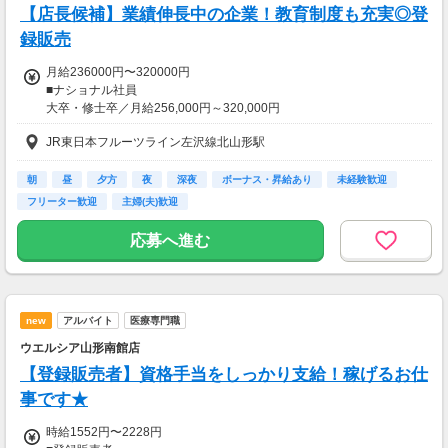
【店長候補】業績伸長中の企業！教育制度も充実◎登
録販売
月給236000円〜320000円
■ナショナル社員
大卒・修士卒／月給256,000円～320,000円
高校・短大・専門卒／月給236,000円～320,000円
JR東日本フルーツライン左沢線北山形駅
～年収例～
年収356万円／入社1年目
朝
昼
夕方
夜
深夜
ボーナス・昇給あり
未経験歓迎
年収500万円／入社3年目・店長
フリーター歓迎
主婦(夫)歓迎
年収900万円／入社10年目・課長
応募へ進む
【交通費】
一部支給
new
アルバイト
医療専門職
ウエルシア山形南館店
【登録販売者】資格手当をしっかり支給！稼げるお仕
事です★
時給1552円〜2228円