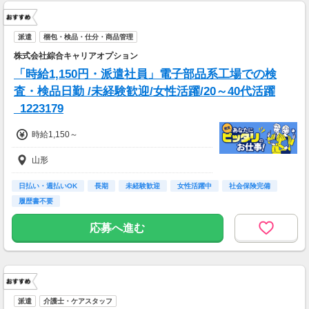
派遣
梱包・検品・仕分・商品管理
株式会社綜合キャリアオプション
「時給1,150円・派遣社員」電子部品系工場での検
査・検品日勤 /未経験歓迎/女性活躍/20～40代活躍
_1223179
時給1,150～
山形
日払い・週払いOK
長期
未経験歓迎
女性活躍中
社会保険完備
履歴書不要
応募へ進む
派遣
介護士・ケアスタッフ