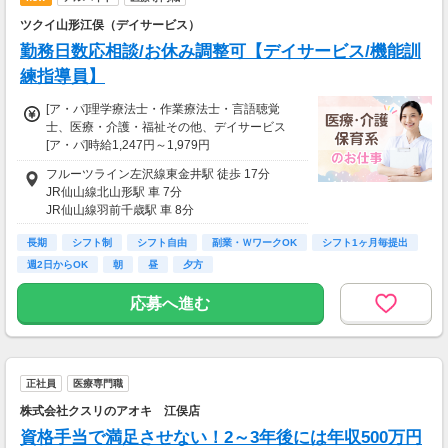
ツクイ山形江俣（デイサービス）
勤務日数応相談/お休み調整可【デイサービス/機能訓
練指導員】
[ア・パ]理学療法士・作業療法士・言語聴覚
士、医療・介護・福祉その他、デイサービス
[ア・パ]時給1,247円～1,979円
◆土日祝日は時給100円アップ！
フルーツライン左沢線東金井駅 徒歩 17分
JR仙山線北山形駅 車 7分
＼うれしい手当も充実／
JR仙山線羽前千歳駅 車 8分
◆特別手当（年2回、最大16万円）
◆資格手当
長期
シフト制
シフト自由
副業・ＷワークOK
シフト1ヶ月毎提出
◆育児手当：母子・父子家庭に対して月1万円
週2日からOK
朝
昼
夕方
の支給
◆ツクイPLUS
応募へ進む
＊結婚・出生・入学のお祝い金：5,000～20,
000円
＊宿泊費：年1回7,000円の補助
＊ヘルスチェック補助：最大1万円給付など
正社員
医療専門職
※育児手当は満18歳のお子様まで
株式会社クスリのアオキ 江俣店
※時給は経験や資格を加味して決定
資格手当で満足させない！2～3年後には年収500万円