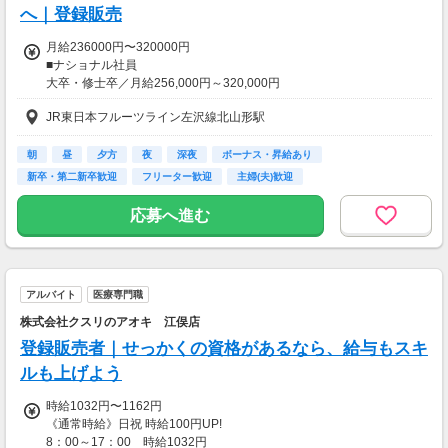
【交通費】
へ｜登録販売
一部支給
月50,000円を上限として支給いたします
月給236000円〜320000円
■ナショナル社員
大卒・修士卒／月給256,000円～320,000円
高校・短大・専門卒／月給236,000円～320,000円
JR東日本フルーツライン左沢線北山形駅
～年収例～
年収356万円／入社1年目
朝
昼
夕方
夜
深夜
ボーナス・昇給あり
年収500万円／入社3年目・店長
新卒・第二新卒歓迎
フリーター歓迎
主婦(夫)歓迎
年収900万円／入社10年目・課長
応募へ進む
【交通費】
一部支給
アルバイト
医療専門職
株式会社クスリのアオキ 江俣店
登録販売者｜せっかくの資格があるなら、給与もスキ
ルも上げよう
時給1032円〜1162円
《通常時給》日祝 時給100円UP!
8：00～17：00 時給1032円