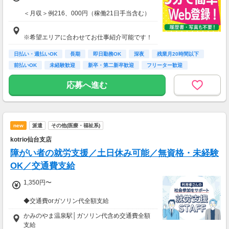
＜月収＞例216、000円（稼働21日手当含む）
交通費全額支給
即払い制度有
※希望エリアに合わせてお仕事紹介可能です！
日払い・週払いOK
長期
即日勤務OK
深夜
残業月20時間以下
前払いOK
未経験歓迎
新卒・第二新卒歓迎
フリーター歓迎
応募へ進む
new
派遣
その他(医療・福祉系)
kotrio仙台支店
障がい者の就労支援／土日休み可能／無資格・未経験
OK／交通費支給
1,350円〜
◆交通費orガソリン代全額支給
◆各種社会保険完備
かみのやま温泉駅│ガソリン代含め交通費全額
◆資格支援制度有
支給