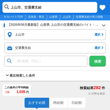
2026年8月7日
更新
tog
上山市、交通費支給
北海道・東北
履歴
保存
メニュー
nav
ギガバイトTOP
北海道・東北
山形県
上山市
交通費支給の求人情報
【2026年08月最新版】山形県 上山市の交通費支給のバイト・アルバイト・パートの求人募集情報
上山市
選択
交通費支給
選択
検索
最近検索した条件
282
この条件の平均時給
検索結果
件
1,035
円
1~17件を表示
おすすめ順
時給順
日給順