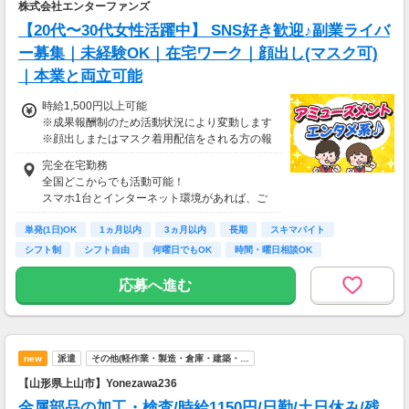
株式会社エンターファンズ
【20代〜30代女性活躍中】 SNS好き歓迎♪副業ライバ
ー募集｜未経験OK｜在宅ワーク｜顔出し(マスク可)
｜本業と両立可能
時給1,500円以上可能
※成果報酬制のため活動状況により変動します
※顔出しまたはマスク着用配信をされる方の報
酬基準となります
完全在宅勤務
【収入例】
全国どこからでも活動可能！
■事務職Aさん（週3日・月50時間程度）
スマホ1台とインターネット環境があれば、ご
月収8万円～15万円
自宅からスタートできます。
■営業職Bさん（週4日・月80時間程度）
単発(1日)OK
通勤時間ゼロだから、本業やプライベートとの
1ヵ月以内
3ヵ月以内
長期
スキマバイト
月収15万円～25万円
両立もラクラク♪
シフト制
シフト自由
何曜日でもOK
時間・曜日相談OK
■主婦Cさん（月100時間程度）
月収20万円以上
応募へ進む
現在活躍中のライバーの多くは会社員や主婦の
方。
本業や家庭と両立しながら副業として活動され
ています。
new
派遣
その他(軽作業・製造・倉庫・建築・…
【山形県上山市】Yonezawa236
金属部品の加工・検査/時給1150円/日勤/土日休み/残