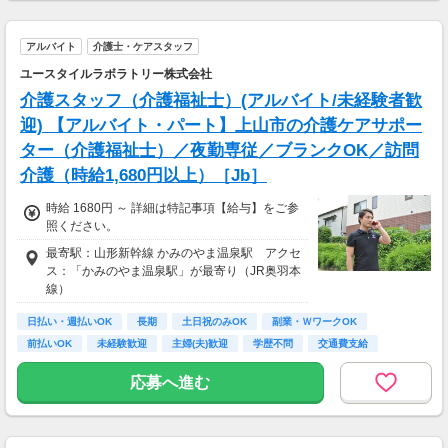
アルバイト
介護士・ケアスタッフ
ユースタイルラボラトリー株式会社
介護スタッフ（介護福祉士）(アルバイト/未経験者歓
迎) 【アルバイト・パート】上山市の介護ケアサポー
ター（介護福祉士）／夜勤専従／ブランクOK／訪問
介護（時給1,680円以上）［Jb］
時給 1680円 ～ 詳細は特記事項【給与】をご参
照ください。
最寄駅：山形新幹線 かみのやま温泉駅 アクセ
ス：「かみのやま温泉駅」が最寄り（JR奥羽本
線）
日払い・週払いOK
長期
土日祝のみOK
副業・ＷワークOK
前払いOK
未経験歓迎
主婦(夫)歓迎
学歴不問
交通費支給
応募へ進む