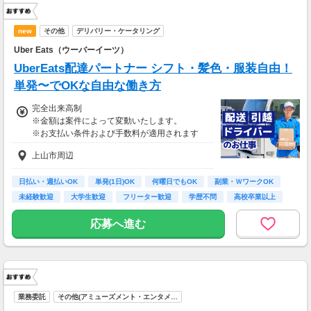
ご希望の地域や条件などを伺いながらあなた
に合ったお仕事をご紹介します！
new
その他
デリバリー・ケータリング
Uber Eats（ウーバーイーツ）
UberEats配達パートナー シフト・髪色・服装自由！
単発〜でOKな自由な働き方
完全出来高制
※金額は案件によって変動いたします。
※お支払い条件および手数料が適用されます
上山市周辺
日払い・週払いOK
単発(1日)OK
何曜日でもOK
副業・ＷワークOK
未経験歓迎
大学生歓迎
フリーター歓迎
学歴不問
高校卒業以上
応募へ進む
業務委託
その他(アミューズメント・エンタメ…