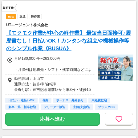
new
派遣
軽作業
UTエージェント株式会社
【モクモク作業が中心の軽作業】 最短当日面接可♪履
歴書なし！日払いOK！カンタンな組立や機械操作等
のシンプル作業《BUSUA》
月給180,000円〜263,000円
・月収例は勤務先・シフト・残業時間などによ
り変動します
勤務詳細：上山市
・各種手当あり（残業手当、休出手当、深夜勤
通勤方法：徒歩/車/自転車
務がある場合は深夜手当 など）
最寄り駅：茂吉記念館前駅から車3分・徒歩15
・昇給あり（昇格制度あり）
分
日払い・週払いOK
※構内の（無料）駐車場利用OK
長期
ボーナス・昇給あり
未経験歓迎
■日払い制度（新制度）
※自家用車による通勤が基本
新卒・第二新卒歓迎
フリーター歓迎
主婦(夫)歓迎
ブランクOK
・最短5分で働いた分の給与を口座受取可能
※冬季（11月下旬から3月下旬）は自転車通勤
・スマホからカンタン申請
学歴不問
不可
応募へ進む
・1,000円単位で利用可能
※社宅が徒歩圏内であれば徒歩通勤可
■交通費 上限30,000円まで支給 ※会社規定有
※募集の勤務地は面接地の一例です。
り