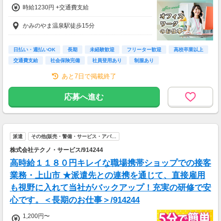
時給1230円 +交通費支給
かみのやま温泉駅徒歩15分
日払い・週払いOK
長期
未経験歓迎
フリーター歓迎
高校卒業以上
交通費支給
社会保険完備
社員登用あり
制服あり
あと7日で掲載終了
応募へ進む
派遣
その他(販売・警備・サービス・アパ…
株式会社テクノ・サービス/914244
高時給１１８０円キレイな職場携帯ショップでの接客
業務・上山市 ★派遣先との連携を通じて、直接雇用
も視野に入れて当社がバックアップ！充実の研修で安
心です。＜長期のお仕事＞/914244
1,200円〜