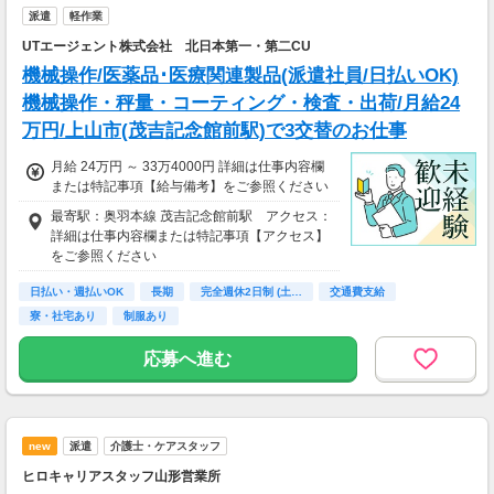
派遣
軽作業
UTエージェント株式会社 北日本第一・第二CU
機械操作/医薬品･医療関連製品(派遣社員/日払いOK)
機械操作・秤量・コーティング・検査・出荷/月給24
万円/上山市(茂吉記念館前駅)で3交替のお仕事
月給 24万円 ～ 33万4000円 詳細は仕事内容欄
または特記事項【給与備考】をご参照ください
最寄駅：奥羽本線 茂吉記念館前駅 アクセス：
詳細は仕事内容欄または特記事項【アクセス】
をご参照ください
日払い・週払いOK
長期
完全週休2日制 (土…
交通費支給
寮・社宅あり
制服あり
応募へ進む
new
派遣
介護士・ケアスタッフ
ヒロキャリアスタッフ山形営業所