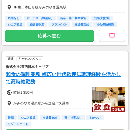
JR東日本山形線かみのやま温泉駅
◆昇給あり（業績による）
【交通費】
残業なし
ボーナス・昇給あり
新卒・第二新卒歓迎
主婦(夫)歓迎
一部支給
シニア歓迎
経験者歓迎
ブランクOK
交通費支給
社会保険完備
応募へ進む
派遣
キッチンスタッフ
株式会社JR西日本キャリア
和食の調理業務 幅広い世代歓迎◎調理経験を活かし
て高時給勤務
時給1,350円
かみのやま温泉駅から送迎バス乗車
長期
シニア歓迎
交通費支給
寮・社宅あり
まかない
リゾートバイト