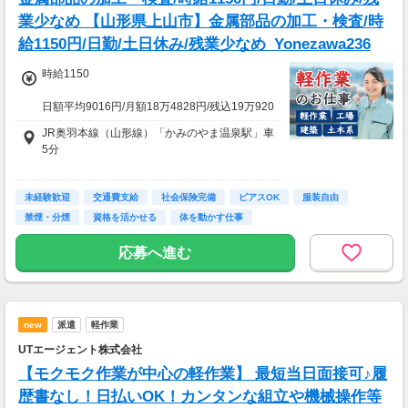
業少なめ 【山形県上山市】金属部品の加工・検査/時
給1150円/日勤/土日休み/残業少なめ_Yonezawa236
時給1150
日額平均9016円/月額18万4828円/残込19万920
8円
JR奥羽本線（山形線）「かみのやま温泉駅」車
5分
★応募資格★
※18歳以上
車・バイク・自転車通勤可（無料駐車場有 ※敷
※学生は応募不可（卒業見込みで、社会人予定
未経験歓迎
地内徒歩1分）
交通費支給
社会保険完備
ピアスOK
服装自由
の方は卒業後に派遣登録が可能です。）
禁煙・分煙
資格を活かせる
体を動かす仕事
応募へ進む
new
派遣
軽作業
UTエージェント株式会社
【モクモク作業が中心の軽作業】 最短当日面接可♪履
歴書なし！日払いOK！カンタンな組立や機械操作等