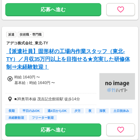
応募へ進む
派遣
技術職・専門職
アデコ株式会社_東北-TY
【派遣社員】固形材の工場内作業スタッフ（東北-
TY）／月収35万円以上を目指せる★充実した研修体
制⇒未経験歓迎！
時給 1640円 〜
基本給：時給 1640円 〜
■JR奥羽本線 茂吉記念館前駅 徒歩14分
時給1,640円～
■別途交通費支給(規定内で支給)
長期
平日のみOK
週4日からOK
夕方
夜
深夜
土日祝休み
未経験歓迎
フリーター歓迎
応募へ進む