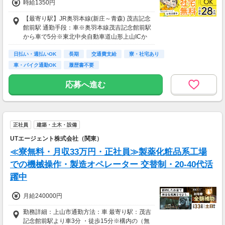
時給1350円
【最寄り駅】JR奥羽本線(新庄～青森) 茂吉記念
館前駅 通勤手段：車※奥羽本線茂吉記念館前駅
から車で5分※東北中央自動車道山形上山ICか
ら車で5分★工場敷地外に無料駐車場あり
日払い・週払いOK
長期
交通費支給
寮・社宅あり
車・バイク通勤OK
履歴書不要
応募へ進む
正社員
建築・土木・設備
UTエージェント株式会社（関東）
≪寮無料・月収33万円・正社員≫製薬化粧品系工場
での機械操作・製造オペレーター 交替制・20-40代活
躍中
月給240000円
勤務詳細：上山市通勤方法：車 最寄り駅：茂吉
記念館前駅より車3分 ・徒歩15分※構内の（無