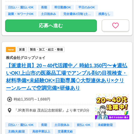
◆日払い・週払い制度（各規定有）
日払い・週払いOK
長期
即日勤務OK
平日のみOK
急な出費にあんしんの制度です。
副業・ＷワークOK
土日祝休み
完全週休2日制 (土…
残業なし
スマホからかんたんに申請が出来ます！
ボーナス・昇給あり
応募へ進む
new
派遣
製造・加工・組立・整備
株式会社グロップジョイ
【派遣社員】20～40代活躍中／ 時給1,350円〜★週払
いOK!上山市の医薬品工場でアンプル剤の目視検査・
材料準備×未経験OK×日勤専属◇大型連休あり×クリ
ーンルームで空調完備×研修あり
時給1,350円～1,688円
『JR奥羽本線 茂吉記念館前駅』より車で約3分
日払い・週払いOK
長期
土日祝休み
前払いOK
未経験歓迎
主婦(夫)歓迎
高校卒業以上
交通費支給