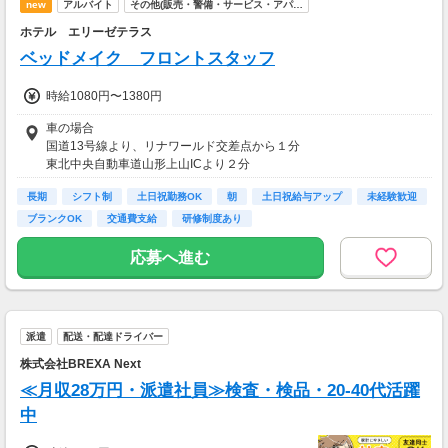
new
アルバイト
その他(販売・警備・サービス・アパ…
ホテル エリーゼテラス
ベッドメイク フロントスタッフ
時給1080円〜1380円
車の場合
国道13号線より、リナワールド交差点から１分
東北中央自動車道山形上山ICより２分
長期
シフト制
土日祝勤務OK
朝
土日祝給与アップ
未経験歓迎
ブランクOK
交通費支給
研修制度あり
応募へ進む
派遣
配送・配達ドライバー
株式会社BREXA Next
≪月収28万円・派遣社員≫検査・検品・20-40代活躍
中