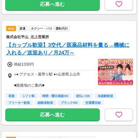
・被服手当：1,460円
応募へ進む
・夜勤手当：1回9,340円～9,506円
・資格手当：5,000円～10,000円
・特定精勤手当：月5,000円（介護福祉士とし
て10年以上の経験がある方）
new
派遣
タクシー・バス・運転代行
株式会社平山_北上営業所
【カップル歓迎】3交代／医薬品材料を量る→機械に
入れる／送迎あり／月24万～
時給1330円
○● アクセス・最寄り駅 ●○山形県上山市
■面接地のご案内■
株式会社平山 北上営業所
長期
岩手県北上市大通り1-8-19 ホクセイビル2階
シフト制
時間・曜日相談OK
前払いOK
未経験歓迎
※WEB面接が可能ですので全国どこからでもご
フリーター歓迎
経験者歓迎
ブランクOK
交通費支給
応募ください！
※面接のお時間は50分程度を予定しておりま
応募へ進む
す。