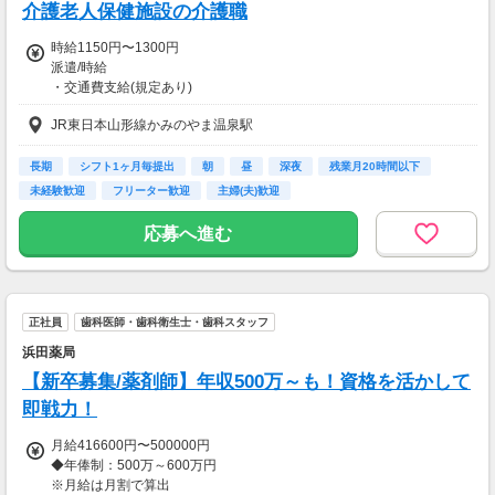
介護老人保健施設の介護職
時給1150円〜1300円
派遣/時給
・交通費支給(規定あり)
・給与は経験、資格、勤務条件により決定
JR東日本山形線かみのやま温泉駅
※その他、待遇、福利厚生欄もご確認ください
【交通費】
長期
シフト1ヶ月毎提出
朝
昼
深夜
残業月20時間以下
一部支給
未経験歓迎
フリーター歓迎
主婦(夫)歓迎
応募へ進む
正社員
歯科医師・歯科衛生士・歯科スタッフ
浜田薬局
【新卒募集/薬剤師】年収500万～も！資格を活かして
即戦力！
月給416600円〜500000円
◆年俸制：500万～600万円
※月給は月割で算出