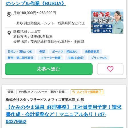
のシンプル作業《BUSUA》
月給180,000円〜263,000円
・月収例は勤務先・シフト・残業時間などによ
り変動します
勤務詳細：上山市
・各種手当あり（残業手当、休出手当、深夜勤
通勤方法：徒歩/車/自転車
務がある場合は深夜手当 など）
最寄り駅：茂吉記念館前駅から車3分・徒歩15
・昇給あり（昇格制度あり）
分
日払い・週払いOK
※構内の（無料）駐車場利用OK
長期
ボーナス・昇給あり
未経験歓迎
■日払い制度（新制度）
※自家用車による通勤が基本
新卒・第二新卒歓迎
フリーター歓迎
主婦(夫)歓迎
ブランクOK
・最短5分で働いた分の給与を口座受取可能
※冬季（11月下旬から3月下旬）は自転車通勤
・スマホからカンタン申請
学歴不問
不可
応募へ進む
・1,000円単位で利用可能
※社宅が徒歩圏内であれば徒歩通勤可
■交通費 上限30,000円まで支給 ※会社規定有
※募集の勤務地は面接地の一例です。
り
ご希望の地域や条件などを伺いながらあなた
派遣
その他(オフィスワーク・事務・営業…
あと7日で掲載終了
に合ったお仕事をご紹介します！
株式会社スタッフサービス オフィス事業本部_山形
【かみのやま温泉_経理事務】 正社員登用予定！請求
書作成・会計業務など！マニュアルあり！/47-
04379662