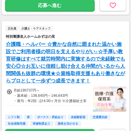
応募へ進む
正社員
介護士・ケアスタッフ
特別養護老人ホームみずほの里
介護職・ヘルパー ☆豊かな自然に囲まれた温かい施
設でご利用者様の明日を支えるやりがい♪☆手厚い教
育研修はすべて就労時間内に実施するので未経験でも
安心◎☆お互いに信頼し助け合える仲間がいるから人
間関係も抜群の環境★☆資格取得支援もあり働きなが
らプロとして一歩ずつ成長できます！
月給190737円～
・基本給：136,645円～146,643円
・賞与：年2回（計4.00ヶ月分 ※介護福祉士非
保有者は年間3.1ヶ月分）
・昇給：1月あたり0円～2,400円
・交通費：実費支給（上限月額22,000円）
シフト制
夜
ボーナス・昇給あり
未経験歓迎
交通費支給
・業務手当：10,932円～11,731円
社会保険完備
研修制度あり
資格を活かせる
・調整手当：41,700円