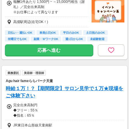
報酬1件あたり 1,500円 ~ ～15,000円相当（謝
礼）／完全出来高制
※お仕事によって異なります
※アンケート回答後、内容確認・承認を経て謝
高擶駅周辺(在宅OK！)
礼をお支払いします
【お仕事の一例】
日払い・週払いOK
単発(1日)OK
平日のみOK
土日祝のみOK
◆ 美容サプリのお試しモニター
何曜日でもOK
副業・ＷワークOK
週1日からOK
未経験歓迎
話題の美容サプリをお得に体験し、リアルな感
大学生歓迎
想を送るだけ♪
応募へ進む
キレイになりながらポイントがもらえる、人気
のモニターです！
・案件数 ：20～30件
業務委託
美容師・理容師
・所要時間：10～20分
・謝礼金 ：500PT（1P＝1円）＋商品提供あ
Agu hair fameららパーク天童
り
時給１万！？【期間限定】サロン見学で１万★現場を
◆ コスメのお試しモニター
ご体験下さい
スキンケア・ヘアケア商品を実際に使ってレビ
完全出来高制円
ュー！
◆フリー：55％
美容好きにぴったりの、楽しみながらできるお
◆指名：65％
仕事です。
◆フリー：55％
JR東日本山形線天童南駅
◆指名：65％
・案件数 ：10～20件