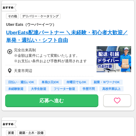
その他
デリバリー・ケータリング
Uber Eats（ウーバーイーツ）
UberEats配達パートナー ＼未経験・初心者大歓迎／
単発・週払い・シフト自由
完全出来高制
※金額は案件によって変動いたします。
※お支払い条件および手数料が適用されます
天童市周辺
日払い・週払いOK
単発(1日)OK
何曜日でもOK
副業・ＷワークOK
未経験歓迎
大学生歓迎
フリーター歓迎
学歴不問
高校卒業以上
応募へ進む
派遣
建築・土木・設備