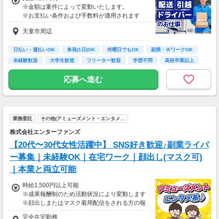
※金額は案件によって変動いたします。
※お支払い条件および手数料が適用されます
天童市周辺
日払い・週払いOK
単発(1日)OK
何曜日でもOK
副業・ＷワークOK
未経験歓迎
大学生歓迎
フリーター歓迎
学歴不問
高校卒業以上
応募へ進む
業務委託
その他(アミューズメント・エンタメ…
株式会社エンターファンズ
【20代〜30代女性活躍中】 SNS好き歓迎♪副業ライバ
ー募集｜未経験OK｜在宅ワーク｜顔出し(マスク可)
｜本業と両立可能
時給1,500円以上可能
※成果報酬制のため活動状況により変動します
※顔出しまたはマスク着用配信をされる方の報
酬基準となります
完全在宅勤務