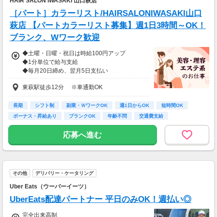
HAIR SALON IWASAKI 山口萩店
［パート］カラーリスト/HAIRSALONIWASAKI山口
萩店 【パートカラーリスト募集】週1日3時間～OK！
ブランク、Wワーク歓迎
◆土曜・日曜・祝日は時給100円アップ
◆1分単位で給与支給
◆毎月20日締め、翌月5日支払い
◆交通費全額支給
東萩駅徒歩12分 ※車通勤OK
※試用期間6か月あり、試用期間後と同条件
長期
シフト制
副業・ＷワークOK
週1日からOK
短時間OK
ボーナス・昇給あり
ブランクOK
年齢不問
交通費支給
応募へ進む
その他
デリバリー・ケータリング
Uber Eats（ウーバーイーツ）
UberEats配達パートナー 平日のみOK！週払い◎
完全出来高制