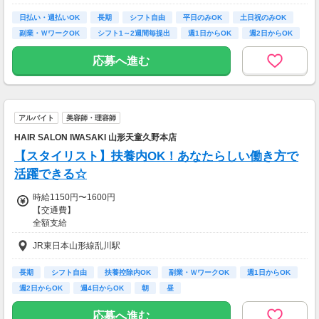
※上記歩合より15％諸経費をいただいております。
・所要時間：10～20分
※報酬はすべて【日払い】
・謝礼金 ：500PT（1P＝1円）＋商品提供あ
日払い・週払いOK
長期
シフト自由
平日のみOK
土日祝のみOK
※【税込の売上】に対してお支払い
り
副業・ＷワークOK
シフト1～2週間毎提出
週1日からOK
週2日からOK
【給与例】
◆ 生活に役立つサービスの調査
応募へ進む
・トップスタイリスト
保険相談・クレカ発行など、サービス体験後に
月報酬97万円 入客220名
アンケートに回答するだけ！
高額謝礼も狙える人気ジャンルです。
・完全週休2日のスタッフ
アルバイト
美容師・理容師
月報酬46万 入客150名
・案件数 ：10～20件
・所要時間：1～2時間
HAIR SALON IWASAKI 山形天童久野本店
・デビュー間もないスタイリスト
・謝礼 ：2,000～10,000PT（1P＝1円）
【スタイリスト】扶養内OK！あなたらしい働き方で
月報酬39万 入客150名
活躍できる☆
★今だけ！お得なキャンペーン実施中★
・時短勤務 9:00～16:00（週4日程度出勤）
電話セミナーに参加 & モニター応募完了で、A
時給1150円〜1600円
月報酬20万 入客70名
mazonギフトカード2,000円分をプレゼント！
【交通費】
全額支給
【交通費】
なし
JR東日本山形線乱川駅
長期
シフト自由
扶養控除内OK
副業・ＷワークOK
週1日からOK
週2日からOK
週4日からOK
朝
昼
応募へ進む