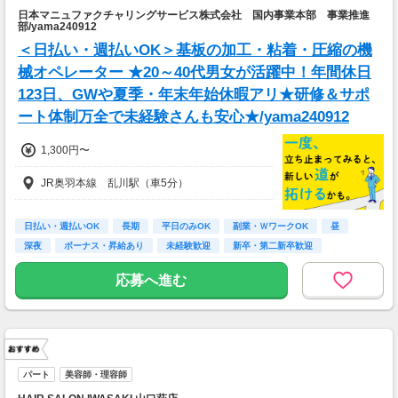
日本マニュファクチャリングサービス株式会社 国内事業本部 事業推進
部/yama240912
＜日払い・週払いOK＞基板の加工・粘着・圧縮の機
械オペレーター ★20～40代男女が活躍中！年間休日
123日、GWや夏季・年末年始休暇アリ★研修＆サポ
ート体制万全で未経験さんも安心★/yama240912
1,300円〜
JR奥羽本線 乱川駅（車5分）
日払い・週払いOK
長期
平日のみOK
副業・ＷワークOK
昼
深夜
ボーナス・昇給あり
未経験歓迎
新卒・第二新卒歓迎
応募へ進む
パート
美容師・理容師