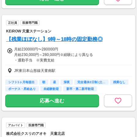
正社員
医療専門職
KEiROW 天童ステーション
【残業ほぼなし】9時～18時の固定勤務◎
月給230000円〜280000円
月給230,000円～280,000円※経験により異なる
・通勤手当 ※実費支給
・福利厚生あり
JR東日本山形線天童南駅
・昇給あり
・賞与/インセンティブ制度（会社業績・個人評価に応じて）
・自家用車/バイク持ち込み手当
シフト1ヶ月毎提出
朝
昼
深夜
完全週休2日制 (土…
残業なし
※店舗によって異なる場合がございます。お気軽にお問い合わせくだ
ボーナス・昇給あり
未経験歓迎
新卒・第二新卒歓迎
さい。
応募へ進む
【交通費】
全額支給
アルバイト
医療専門職
株式会社クスリのアオキ 天童北店