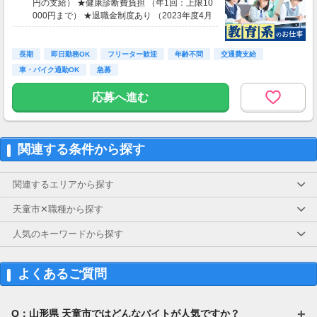
円の支給） ★健康診断費負担 （年1回：上限10
000円まで） ★退職金制度あり （2023年度4月
支給実績：平均約15万円支給）
長期
即日勤務OK
フリーター歓迎
年齢不問
交通費支給
車・バイク通勤OK
急募
応募へ進む
関連する条件から探す
関連するエリアから探す
天童市✕職種から探す
人気のキーワードから探す
よくあるご質問
Q：山形県 天童市ではどんなバイトが人気ですか？