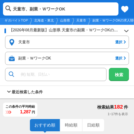
2026年8月9日
更新
tog
天童市、副業・ＷワークOK
北海道・東北
履歴
保存
メニュー
nav
ギガバイトTOP
北海道・東北
山形県
天童市
副業・ＷワークOKの求人情
【2026年08月最新版】山形県 天童市の副業・ＷワークOKのバイト・アルバイト・パートの求人募集情報
天童市
選択
副業・ＷワークOK
選択
検索
最近検索した条件
182
この条件の平均時給
検索結果
件
1,287
円
1~17件を表示
おすすめ順
時給順
日給順