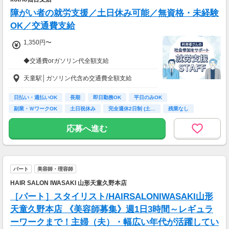
障がい者の就労支援／土日休み可能／無資格・未経験
OK／交通費支給
1,350円〜
◆交通費orガソリン代全額支給
◆各種社会保険完備
天童駅│ガソリン代含め交通費全額支給
◆資格支援制度有
◆日払い・週払い制度（各規定有）
日払い・週払いOK
長期
即日勤務OK
平日のみOK
急な出費にあんしんの制度です。
副業・ＷワークOK
土日祝休み
完全週休2日制 (土…
残業なし
スマホからかんたんに申請が出来ます！
ボーナス・昇給あり
応募へ進む
パート
美容師・理容師
HAIR SALON IWASAKI 山形天童久野本店
［パート］スタイリスト/HAIRSALONIWASAKI山形
天童久野本店 《美容師募集》週1日3時間～レギュラ
ーワークまで！主婦（夫）・幅広い年代が活躍してい