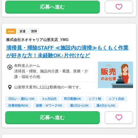
務）
応募へ進む
※実働8時間以上からは更に時給25％UP
※スキルによって更にスタート時給がUPするこ
とも！
new
派遣
清掃
※資格手当あり（時給50円～UP/資格の種類に
よって異なる）
株式会社ネオキャリア山形支店_YMG
支払方法：日払い・週払い
清掃員・掃除STAFF ≪施設内の清掃≫もくもく作業
※日払いも週払いOK（規定あり）
が好きな方！未経験OK♪片付けなど
（稼働開始時は手続き完了次第となります）
週払い：金曜日締め最短翌週火曜日にお給料GE
有料老人ホーム
T♪
清掃員・掃除、施設内介護・看護、医療・介
護・福祉その他
※交通費：別途全額支給
時給1,300円
山形県天童市L上記は勤務地の一例です。
【経験・お持ちの資格によって異なります】
※車・バイク通勤に関して施設により異なる場
■未経験の方（無資格）：時給1300円～
合あり（応相談）
■未経験の方（有資格）：時給1200円～
日払い・週払いOK
3ヵ月以内
即日勤務OK
シフト制
シフト自由
■経験者（無資格）：時給1250円～
扶養控除内OK
副業・ＷワークOK
週2日からOK
週4日からOK
■経験者（有資格）：時給1250円～
■介護福祉士：時給1450円
応募へ進む