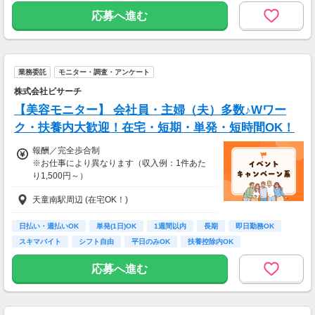
応募へ進む
業務委託
モニター・調査・アンケート
株式会社ビサーチ
【美容モニター】 会社員・主婦（夫）多数♪Wワー
ク・扶養内大歓迎！在宅・短期・単発・短時間OK！
報酬／完全歩合制
※お仕事により異なります（収入例：1件あた
り1,500円～）
天童南駅周辺 (在宅OK！)
・登録お祝い制度アリ！
最大11,500円GET！
(弊社規定による)
日払い・週払いOK
単発(1日)OK
1週間以内
長期
即日勤務OK
スキマバイト
シフト自由
平日のみOK
扶養控除内OK
応募へ進む