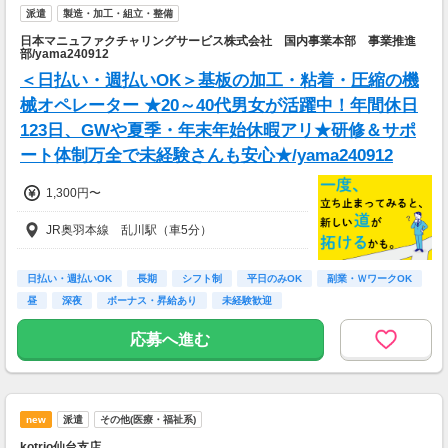
派遣
製造・加工・組立・整備
日本マニュファクチャリングサービス株式会社 国内事業本部 事業推進
部/yama240912
＜日払い・週払いOK＞基板の加工・粘着・圧縮の機
械オペレーター ★20～40代男女が活躍中！年間休日
123日、GWや夏季・年末年始休暇アリ★研修＆サポ
ート体制万全で未経験さんも安心★/yama240912
1,300円〜
JR奥羽本線 乱川駅（車5分）
日払い・週払いOK
長期
シフト制
平日のみOK
副業・ＷワークOK
昼
深夜
ボーナス・昇給あり
未経験歓迎
応募へ進む
new
派遣
その他(医療・福祉系)
kotrio仙台支店