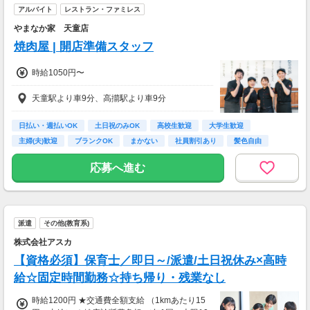
アルバイト
レストラン・ファミレス
やまなか家 天童店
焼肉屋 | 開店準備スタッフ
時給1050円〜
天童駅より車9分、高擶駅より車9分
日払い・週払いOK
土日祝のみOK
高校生歓迎
大学生歓迎
主婦(夫)歓迎
ブランクOK
まかない
社員割引あり
髪色自由
応募へ進む
派遣
その他(教育系)
株式会社アスカ
【資格必須】保育士／即日～/派遣/土日祝休み×高時
給☆固定時間勤務☆持ち帰り・残業なし
時給1200円 ★交通費全額支給 （1kmあたり15