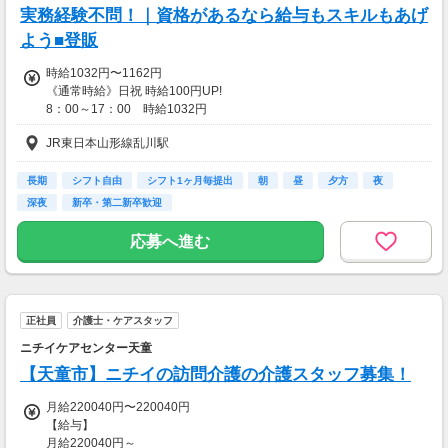
実務経験不問！｜資格があるなら給与もスキルもあげ
よう■登販
時給1032円〜1162円
《通常時給》日祝 時給100円UP!
8：00～17：00 時給1032円
17：00～22：00 時給1032円
JR東日本山形線乱川駅
22時以降 25％増し（営業店舗のみ）
【手当】
登録販売者資格手当（時給＋30円）
長期
シフト自由
シフト1ヶ月毎提出
朝
昼
夕方
夜
深夜
新卒・第二新卒歓迎
【交通費】
一部支給
応募へ進む
正社員
介護士・ケアスタッフ
ニチイケアセンター天童
【天童市】ニチイの訪問介護の介護スタッフ募集！
月給220040円〜220040円
【給与】
月給220040円～