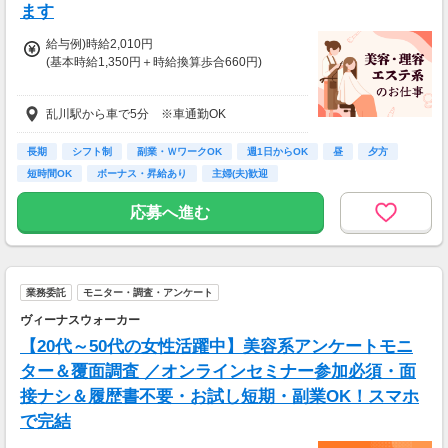
ます
給与例)時給2,010円
(基本時給1,350円＋時給換算歩合660円)
◎Jr.スタイリストの方も歓迎です。
乱川駅から車で5分 ※車通勤OK
給与は面接時にご相談の上、決定します。
◆土曜・日曜・祝日は時給100円アップ
長期
シフト制
副業・ＷワークOK
週1日からOK
昼
夕方
◆1分単位で給与支給
短時間OK
ボーナス・昇給あり
主婦(夫)歓迎
◆毎月20日締め、翌月5日支払い
◆交通費全額支給
応募へ進む
※試用期間6か月あり、試用期間後と同条件
業務委託
モニター・調査・アンケート
ヴィーナスウォーカー
【20代～50代の女性活躍中】美容系アンケートモニ
ター＆覆面調査 ／オンラインセミナー参加必須・面
接ナシ＆履歴書不要・お試し短期・副業OK！スマホ
で完結