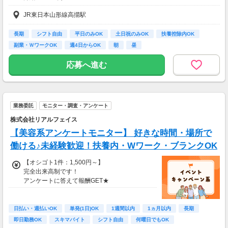
JR東日本山形線高擶駅
◆試用期間
有資格者：3ヶ月/雇用形態変更なし/給与変更なし
無資格者：3ヶ月/雇用形態変更なし/給与変更なし
長期
シフト自由
平日のみOK
土日祝のみOK
扶養控除内OK
副業・ＷワークOK
週4日からOK
朝
昼
◆残業代は１分単位で別途支給
応募へ進む
◆昇給あり
◆賞与は会社の業績、個人の評価、勤務実績により支給
業務委託
モニター・調査・アンケート
【その他手当あり】
・各種資格手当(実践者研修、介護福祉士など)
株式会社リアルフェイス
・時間帯手当
【美容系アンケートモニター】 好きな時間・場所で
・休日出勤手当
・勤続年数手当 …など
働ける♪未経験歓迎！扶養内・Wワーク・ブランクOK
【オシゴト1件：1,500円～】
その他手当については面接時に
完全出来高制です！
ぜひおたずねください！
アンケートに答えて報酬GET★
【交通費】
一部支給
日払い・週払いOK
単発(1日)OK
1週間以内
1ヵ月以内
長期
即日勤務OK
スキマバイト
シフト自由
何曜日でもOK