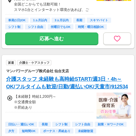
【収入例】
全国どこからでも活動可能！
■事務職Aさん（週3日・月50時間程度）
スマホ1台とインターネット環境があれば、ご
月収8万円～15万円
自宅からスタートできます。
■営業職Bさん（週4日・月80時間程度）
単発(1日)OK
通勤時間ゼロだから、本業やプライベートとの
1ヵ月以内
3ヵ月以内
長期
スキマバイト
月収15万円～25万円
両立もラクラク♪
シフト制
シフト自由
何曜日でもOK
時間・曜日相談OK
■主婦Cさん（月100時間程度）
月収20万円以上
応募へ進む
現在活躍中のライバーの多くは会社員や主婦の
方。
本業や家庭と両立しながら副業として活動され
ています。
派遣
介護士・ケアスタッフ
マンパワーグループ株式会社 仙台支店
介護スタッフ 未経験も高時給START/週3日・4h～
OK/フルタイムも歓迎/日勤/週払いOK/天童市/912534
【未経験】時給1,200円～
※交通費全額
※昇給あり
≪収入例≫
◎日勤／未経験の場合
日払い・週払いOK
長期
シフト制
シフト自由
副業・ＷワークOK
・日収(1,200*8)円（時給1,200円×8h）
夕方
短時間OK
ボーナス・昇給あり
未経験歓迎
・月収211,200円（日収(1,200*8)円×月22回勤