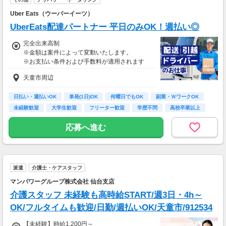
Uber Eats（ウーバーイーツ）
UberEats配達パートナー 平日のみOK！週払い◎
完全出来高制
※金額は案件によって変動いたします。
※お支払い条件および手数料が適用されます
天童市周辺
日払い・週払いOK
単発(1日)OK
何曜日でもOK
副業・ＷワークOK
未経験歓迎
大学生歓迎
フリーター歓迎
学歴不問
高校卒業以上
応募へ進む
派遣
介護士・ケアスタッフ
マンパワーグループ株式会社 仙台支店
介護スタッフ 未経験も高時給START/週3日・4h～
OK/フルタイムも歓迎/日勤/週払いOK/天童市/912534
【未経験】時給1,200円～