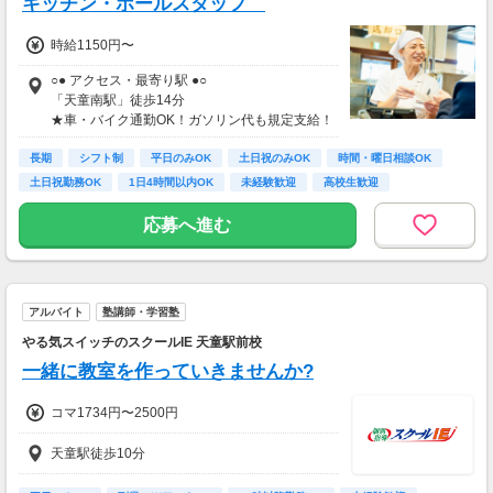
キッチン・ホールスタッフ
時給1150円〜
○● アクセス・最寄り駅 ●○
「天童南駅」徒歩14分
★車・バイク通勤OK！ガソリン代も規定支給！
★自転車通勤も可！（駐輪場料金は自己負担、
長期
店にある場合は利用可）
シフト制
平日のみOK
土日祝のみOK
時間・曜日相談OK
★お店は国道13号線沿い、山形県総合運動公園
土日祝勤務OK
1日4時間以内OK
未経験歓迎
高校生歓迎
の近くにあります！
広い駐車場有！車通勤も楽々です。
応募へ進む
アルバイト
塾講師・学習塾
やる気スイッチのスクールIE 天童駅前校
一緒に教室を作っていきませんか?
コマ1734円〜2500円
天童駅徒歩10分