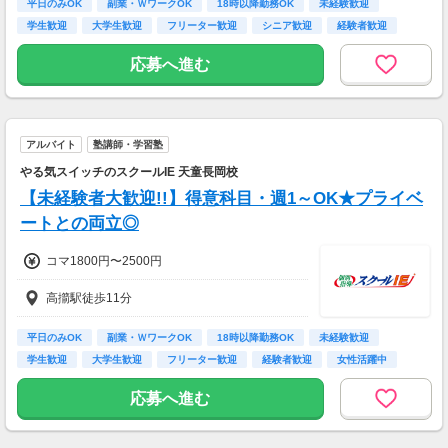
平日のみOK
副業・ＷワークOK
18時以降勤務OK
未経験歓迎
学生歓迎
大学生歓迎
フリーター歓迎
シニア歓迎
経験者歓迎
応募へ進む
アルバイト
塾講師・学習塾
やる気スイッチのスクールIE 天童長岡校
【未経験者大歓迎!!】得意科目・週1～OK★プライベ
ートとの両立◎
コマ1800円〜2500円
高擶駅徒歩11分
平日のみOK
副業・ＷワークOK
18時以降勤務OK
未経験歓迎
学生歓迎
大学生歓迎
フリーター歓迎
経験者歓迎
女性活躍中
応募へ進む