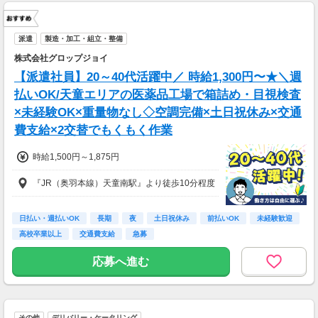
派遣
製造・加工・組立・整備
株式会社グロップジョイ
【派遣社員】20～40代活躍中／ 時給1,300円〜★＼週
払いOK/天童エリアの医薬品工場で箱詰め・目視検査
×未経験OK×重量物なし◇空調完備×土日祝休み×交通
費支給×2交替でもくもく作業
時給1,500円～1,875円
『JR（奥羽本線）天童南駅』より徒歩10分程度
日払い・週払いOK
長期
夜
土日祝休み
前払いOK
未経験歓迎
高校卒業以上
交通費支給
急募
応募へ進む
その他
デリバリー・ケータリング