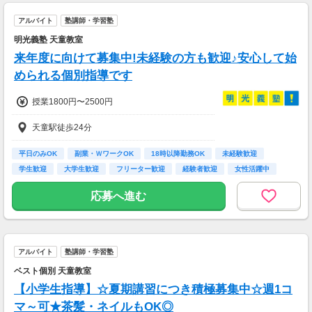
アルバイト
塾講師・学習塾
明光義塾 天童教室
来年度に向けて募集中!未経験の方も歓迎♪安心して始
められる個別指導です
授業1800円〜2500円
天童駅徒歩24分
平日のみOK
副業・ＷワークOK
18時以降勤務OK
未経験歓迎
学生歓迎
大学生歓迎
フリーター歓迎
経験者歓迎
女性活躍中
応募へ進む
アルバイト
塾講師・学習塾
ベスト個別 天童教室
【小学生指導】☆夏期講習につき積極募集中☆週1コ
マ～可★茶髪・ネイルもOK◎