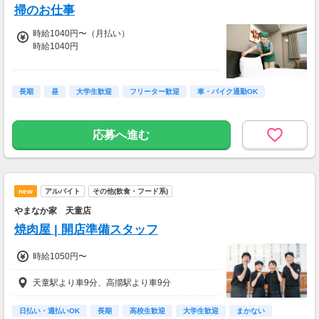
掃のお仕事
時給1040円〜（月払い）
時給1040円
試用期間中 時給1040円(試用期間2ヶ月)
研修中の給与変動：なし
長期
昼
大学生歓迎
フリーター歓迎
車・バイク通勤OK
交通費支給(当社規定あり)
■交通費
その他
応募へ進む
new
アルバイト
その他(飲食・フード系)
やまなか家 天童店
焼肉屋 | 開店準備スタッフ
時給1050円〜
天童駅より車9分、高擶駅より車9分
日払い・週払いOK
長期
高校生歓迎
大学生歓迎
まかない