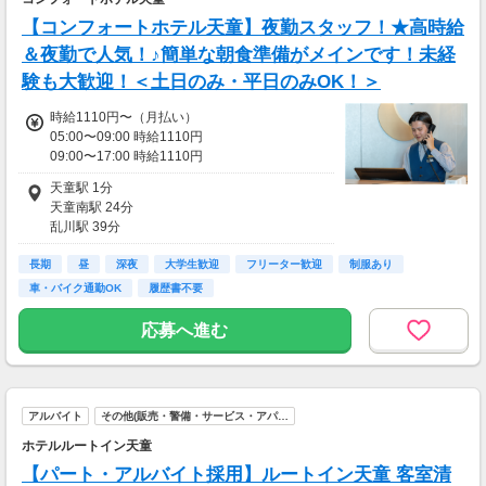
【コンフォートホテル天童】夜勤スタッフ！★高時給
＆夜勤で人気！♪簡単な朝食準備がメインです！未経
験も大歓迎！＜土日のみ・平日のみOK！＞
時給1110円〜（月払い）
05:00〜09:00 時給1110円
09:00〜17:00 時給1110円
17:00〜22:00 時給1110円
天童駅 1分
22:00〜05:00 時給1387円(深夜割増25%含)
天童南駅 24分
※上記時給は、
乱川駅 39分
時間帯別手当・深夜割増賃金を
高擶駅 40分
含んだ金額となります。
長期
漆山(山形県)駅 66分
昼
深夜
大学生歓迎
フリーター歓迎
制服あり
※通勤手当：上限55000円/月 2km
車・バイク通勤OK
履歴書不要
■交通費
交通費一部支給（月上限55000円）
応募へ進む
アルバイト
その他(販売・警備・サービス・アパ…
ホテルルートイン天童
【パート・アルバイト採用】ルートイン天童 客室清