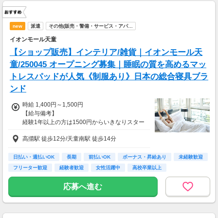
new
派遣
その他(販売・警備・サービス・アパ…
イオンモール天童
【ショップ販売】インテリア/雑貨｜イオンモール天
童/250045 オープニング募集｜睡眠の質を高めるマッ
トレスパッドが人気《制服あり》日本の総合寝具ブラ
ンド
時給 1,400円～1,500円
【給与備考】
経験1年以上の方は1500円からいきなりスター
ト！経験1年未満の方も就業1年後には必ず150
高擶駅 徒歩12分/天童南駅 徒歩14分
0円に昇給します！
◆月収例
13万4千円～14万4千円＋残業手当
日払い・週払いOK
長期
前払いOK
ボーナス・昇給あり
未経験歓迎
フリーター歓迎
経験者歓迎
女性活躍中
高校卒業以上
【前払い制度あり】
6割のスタッフが利用中！働いた給料の一部を
応募へ進む
最短即時支払い。
利用料・振込手数料はすべて無料。