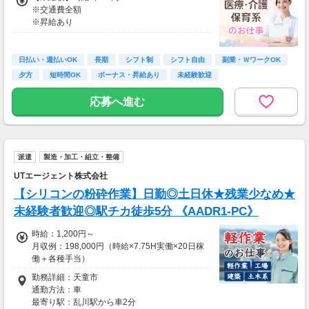
※交通費全額
※昇給あり
≪収入例≫
◎日勤／未経験の場合
日払い・週払いOK
長期
シフト制
シフト自由
副業・ＷワークOK
・日収(1,200*8)円（時給1,200円×8h）
夕方
短時間OK
ボーナス・昇給あり
未経験歓迎
・月収211,200円（日収(1,200*8)円×月22回勤
務）
応募へ進む
※実働8時間以上からは更に時給25％UP
※スキルによって更にスタート時給がUPするこ
とも！
派遣
製造・加工・組立・整備
※資格手当あり（時給50円～UP/資格の種類に
よって異なる）
UTエージェント株式会社
支払方法：日払い・週払い
【シリコンの粉砕作業】日勤◎土日休★残業少なめ★
※日払いも週払いOK（規定あり）
未経験者歓迎◎駅チカ徒歩5分 《AADR1-PC》
（稼働開始時は手続き完了次第となります）
週払い：金曜日締め最短翌週火曜日にお給料GE
時給：1,200円～
T♪
月収例：198,000円（時給×7.75H実働×20日稼
働＋各種手当）
※交通費：別途全額支給
勤務詳細：天童市
通勤方法：車
※車・バイク通勤に関して施設により異なる場
最寄り駅：乱川駅から車2分
合あり（応相談）