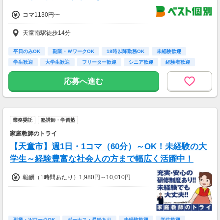
コマ1130円〜
天童南駅徒歩14分
平日のみOK
副業・ＷワークOK
18時以降勤務OK
未経験歓迎
学生歓迎
大学生歓迎
フリーター歓迎
シニア歓迎
経験者歓迎
応募へ進む
業務委託
塾講師・学習塾
家庭教師のトライ
【天童市】週1日・1コマ（60分）～OK！未経験の大
学生～経験豊富な社会人の方まで幅広く活躍中！
報酬（1時間あたり）1,980円～10,010円
副業・ＷワークOK
ボーナス・昇給あり
未経験歓迎
学生歓迎