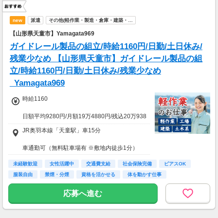
new
派遣
その他(軽作業・製造・倉庫・建築・…
【山形県天童市】Yamagata969
ガイドレール製品の組立/時給1160円/日勤/土日休み/
残業少なめ 【山形県天童市】ガイドレール製品の組
立/時給1160円/日勤/土日休み/残業少なめ
_Yamagata969
時給1160
日額平均9280円/月額19万4880円/残込20万938
0円
JR奥羽本線「天童駅」車15分
★応募資格★
車通勤可（無料駐車場有 ※敷地内徒歩1分）
※18歳以上
※学生は応募不可（卒業見込みで、社会人予定
未経験歓迎
女性活躍中
交通費支給
社会保険完備
ピアスOK
の方は卒業後に派遣登録が可能です。）
服装自由
禁煙・分煙
資格を活かせる
体を動かす仕事
応募へ進む