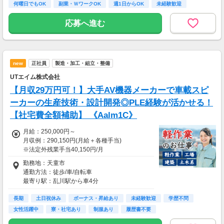
◆ 美容サプリのお試しモニター
何曜日でもOK
副業・ＷワークOK
週1日からOK
未経験歓迎
話題の美容サプリをお得に体験し、リアルな感
大学生歓迎
想を送るだけ♪
応募へ進む
キレイになりながらポイントがもらえる、人気
のモニターです！
・案件数 ：20～30件
new
正社員
製造・加工・組立・整備
・所要時間：10～20分
・謝礼金 ：500PT（1P＝1円）＋商品提供あ
UTエイム株式会社
り
【月収29万円可！】大手AV機器メーカーで車載スピ
◆ コスメのお試しモニター
ーカーの生産技術・設計開発◎PLE経験が活かせる！
スキンケア・ヘアケア商品を実際に使ってレビ
【社宅費全額補助】 《Aalm1C》
ュー！
美容好きにぴったりの、楽しみながらできるお
月給：250,000円～
仕事です。
月収例：290,150円(月給＋各種手当)
※法定外残業手当40,150円/月
・案件数 ：10～20件
勤務地：天童市
・所要時間：10～20分
通勤方法：徒歩/車/自転車
・謝礼金 ：500PT（1P＝1円）＋商品提供あ
最寄り駅：乱川駅から車4分
り
※天童駅から車8分
長期
※構内の（無料）駐車場利用OK
土日祝休み
ボーナス・昇給あり
未経験歓迎
学歴不問
◆ 生活に役立つサービスの調査
保険相談・クレカ発行など、サービス体験後に
女性活躍中
寮・社宅あり
制服あり
履歴書不要
アンケートに回答するだけ！