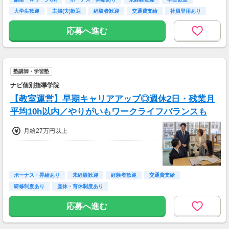
大学生歓迎
主婦(夫)歓迎
経験者歓迎
交通費支給
社員登用あり
応募へ進む
塾講師・学習塾
ナビ個別指導学院
【教室運営】早期キャリアアップ◎週休2日・残業月
平均10h以内／やりがいもワークライフバランスも
月給27万円以上
ボーナス・昇給あり
未経験歓迎
経験者歓迎
交通費支給
研修制度あり
産休・育休制度あり
応募へ進む