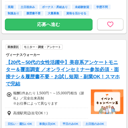
※構内の無料駐車場利用OK
長期
土日祝休み
ボーナス・昇給あり
未経験歓迎
学歴不問
制服あり
履歴書不要
大量募集
資格を活かせる
応募へ進む
業務委託
モニター・調査・アンケート
ヴィーナスウォーカー
【20代～50代の女性活躍中】美容系アンケートモニ
ター＆覆面調査 ／オンラインセミナー参加必須・面
接ナシ＆履歴書不要・お試し短期・副業OK！スマホ
で完結
報酬1件あたり 1,500円 ~ ～15,000円相当（謝
礼）／完全出来高制
※お仕事によって異なります
※アンケート回答後、内容確認・承認を経て謝
高擶駅周辺(在宅OK！)
礼をお支払いします
【お仕事の一例】
日払い・週払いOK
単発(1日)OK
平日のみOK
土日祝のみOK