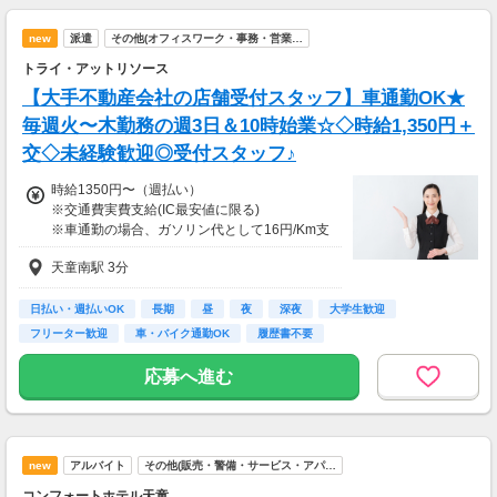
new
派遣
その他(オフィスワーク・事務・営業…
トライ・アットリソース
【大手不動産会社の店舗受付スタッフ】車通勤OK★
毎週火〜木勤務の週3日＆10時始業☆◇時給1,350円＋
交◇未経験歓迎◎受付スタッフ♪
時給1350円〜（週払い）
※交通費実費支給(IC最安値に限る)
※車通勤の場合、ガソリン代として16円/Km支
給
天童南駅 3分
※研修中(3日間)の時給変動なし
お給料を即ゲット！
日払い・週払いOK
長期
昼
夜
深夜
大学生歓迎
選べる【週払い・月1回】
フリーター歓迎
車・バイク通勤OK
履歴書不要
◆週払い…毎週金曜日がお給料日☆
◆月払い…月末にがっちりまとまった額で♪
応募へ進む
※当社規定あり
■交通費
その他
new
アルバイト
その他(販売・警備・サービス・アパ…
コンフォートホテル天童