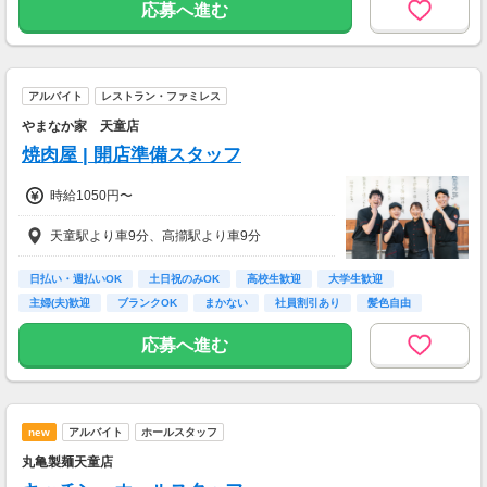
高額謝礼も狙える人気ジャンルです。
応募へ進む
・案件数 ：10～20件
・所要時間：1～2時間
・謝礼 ：2,000～10,000PT（1P＝1円）
アルバイト
レストラン・ファミレス
★今だけ！お得なキャンペーン実施中★
やまなか家 天童店
電話セミナーに参加 & モニター応募完了で、A
焼肉屋 | 開店準備スタッフ
mazonギフトカード2,000円分をプレゼント！
時給1050円〜
天童駅より車9分、高擶駅より車9分
日払い・週払いOK
土日祝のみOK
高校生歓迎
大学生歓迎
主婦(夫)歓迎
ブランクOK
まかない
社員割引あり
髪色自由
応募へ進む
new
アルバイト
ホールスタッフ
丸亀製麺天童店