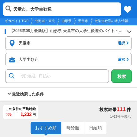
2026年8月9日
更新
tog
天童市、大学生歓迎
北海道・東北
履歴
保存
メニュー
nav
ギガバイトTOP
北海道・東北
山形県
天童市
大学生歓迎の求人情報
【2026年08月最新版】山形県 天童市の大学生歓迎のバイト・アルバイト・パートの求人募集情報
天童市
選択
大学生歓迎
選択
検索
最近検索した条件
111
この条件の平均時給
検索結果
件
1,232
円
1~17件を表示
おすすめ順
時給順
日給順