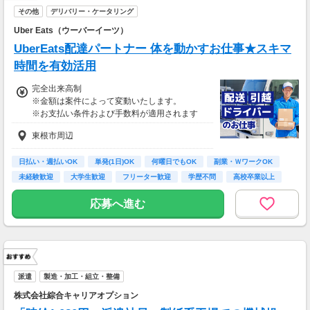
その他
デリバリー・ケータリング
Uber Eats（ウーバーイーツ）
UberEats配達パートナー 体を動かすお仕事★スキマ
時間を有効活用
完全出来高制
※金額は案件によって変動いたします。
※お支払い条件および手数料が適用されます
東根市周辺
日払い・週払いOK
単発(1日)OK
何曜日でもOK
副業・ＷワークOK
未経験歓迎
大学生歓迎
フリーター歓迎
学歴不問
高校卒業以上
応募へ進む
派遣
製造・加工・組立・整備
株式会社綜合キャリアオプション