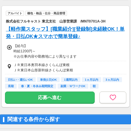
※土日祝日は時給＋100円！
(22時～翌9時の時間帯は除く)
アルバイト
梱包・検品・仕分・商品管理
株式会社フルキャスト 東北支社 山形営業課 /MNT0701A-3H
【給与支払】
月1回
【軽作業スタッフ】[職業紹介][登録制]未経験OK！単
発・日払OK★スマホで簡単登録♪
【交通費】
別途一部支給
【給与】
※規定に基づき支給します
時給1200円～
※お仕事内容や勤務地により異なります
ＪＲ東日本奥羽本線さくらんぼ東根
【給与支払】
ＪＲ東日本山形新幹線さくらんぼ東根
日払い
※日払い、週払い、月払い支給がございます。（勤務先の規程に準ず
日払い・週払いOK
単発(1日)OK
1週間以内
1ヵ月以内
3ヵ月以内
る）
長期
春・夏・冬休み期間限定
副業・ＷワークOK
朝
※給与の前払いサービス導入企業有（稼働分/案件により異なります）
応募へ進む
【交通費】
別途一部支給
※お仕事内容や勤務地により異なります
関連する条件から探す