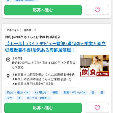
夜
残業月10時間以下
◆法定研修期間中(4日間)：日給8500円
応募へ進む
◆日給保証あり(当社規定により)
・会社都合や天候等で勤務が8時間より短くな
る場合や
アルバイト
居酒屋・バー
出勤自体ががなくなった場合も日給を保証しま
す！
目利きの銀次 さくらんぼ東根東口駅前店
【ホール】バイトデビュー歓迎♪週1&3h~学業と両立
◆各種手当あり（日額）
・資格手当（1,000円）
◎履歴書不要!活気ある海鮮居酒屋！
・宿泊手当（1,800円）
【給与】
・遠方手当（1,000円または2,000円)
時給1040円以上(22時以降は1300円)+交通費規
・高速道路での勤務手当（1,000円～2,000円）
定内支給
・車輌同乗手当（500円）※当社規定により
・資格昇給 シフトリーダー、サブリーダー、
ＪＲ東日本山形新幹線さくらんぼ東根 徒歩8分
リーダーと段階によって昇給（+10円～50
【給与支払】
ＪＲ東日本奥羽本線さくらんぼ東根 徒歩8分
円）！
月1回
ＪＲ東日本奥羽本線神町 車5分
・随時昇給 (1年で150円UPした例もありま
※月末締翌月25日振込み
ＪＲ東日本奥羽本線東根 車6分
す！)
※前払いOK（当社規定により）
日払い・週払いOK
ＪＲ東日本奥羽本線乱川 車10分
3ヵ月以内
長期
副業・ＷワークOK
朝
昼
夕方
夜
ボーナス・昇給あり
◆深夜手当あり…22時以降は、時給1300円以
【交通費】
上♪
別途全額支給
応募へ進む
◆給与は1分単位で支給
┗当社規定により
◆車・バイク・自転車通勤OK