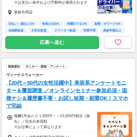
※お支払い条件および手数料が適用されます
東根市周辺
日払い・週払いOK
単発(1日)OK
何曜日でもOK
副業・ＷワークOK
未経験歓迎
大学生歓迎
フリーター歓迎
学歴不問
高校卒業以上
応募へ進む
業務委託
モニター・調査・アンケート
ヴィーナスウォーカー
【20代～50代の女性活躍中】美容系アンケートモニ
ター＆覆面調査 ／オンラインセミナー参加必須・面
接ナシ＆履歴書不要・お試し短期・副業OK！スマホ
で完結
報酬1件あたり 1,500円 ~ ～15,000円相当（謝
礼）／完全出来高制
※お仕事によって異なります
※アンケート回答後、内容確認・承認を経て謝