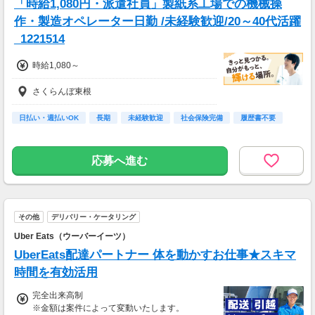
「時給1,080円・派遣社員」製紙系工場での機械操
作・製造オペレーター日勤 /未経験歓迎/20～40代活躍
_1221514
時給1,080～
さくらんぼ東根
日払い・週払いOK
長期
未経験歓迎
社会保険完備
履歴書不要
応募へ進む
その他
デリバリー・ケータリング
Uber Eats（ウーバーイーツ）
UberEats配達パートナー 体を動かすお仕事★スキマ
時間を有効活用
完全出来高制
※金額は案件によって変動いたします。