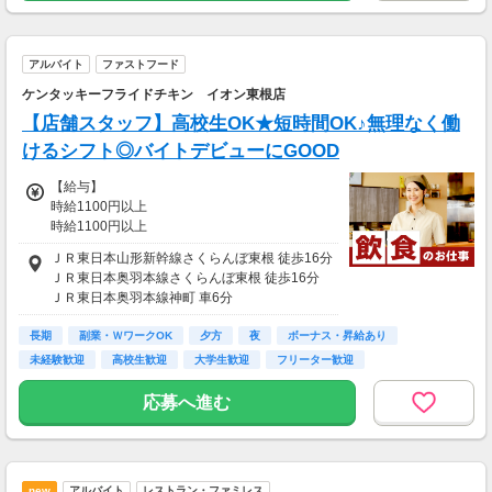
※研修期間（実働14日間）：時給1032円
＼ここがポイント／
★高校生:時給1032円
★勤務地は地域内で自宅近くを優先して選定し
アルバイト
ファストフード
※研修期間（実働14日間）：時給1032円
ます！
ケンタッキーフライドチキン イオン東根店
★直行直帰OKで通勤ラクラク♪
【給与支払】
【店舗スタッフ】高校生OK★短時間OK♪無理なく働
週払い
けるシフト◎バイトデビューにGOOD
※原則月1回払いになります
※前給制度を利用すれば、働いた分の50％まで
【給与】
なら給料日前でも
時給1100円以上
週払いのように受取可能。スマホで簡単申請♪
時給1100円以上
L研修時給1080円※研修40時間
【交通費】
ＪＲ東日本山形新幹線さくらんぼ東根 徒歩16分
※高校生は時給1080円以上
別途一部支給
ＪＲ東日本奥羽本線さくらんぼ東根 徒歩16分
規程内支給（最大2000円迄/日）
ＪＲ東日本奥羽本線神町 車6分
【給与支払】
ＪＲ東日本奥羽本線東根 車8分
月1回
長期
ＪＲ東日本奥羽本線乱川 車10分
副業・ＷワークOK
夕方
夜
ボーナス・昇給あり
未経験歓迎
高校生歓迎
大学生歓迎
フリーター歓迎
【交通費】
別途一部支給
応募へ進む
当社規定内で支給あり
new
アルバイト
レストラン・ファミレス