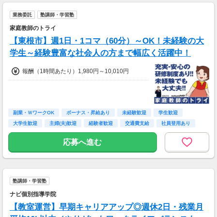
★交通費規定内支給
■交通費
業務委託
塾講師・学習塾
交通費一部支給
家庭教師のトライ
【東根市】週1日・1コマ（60分）～OK！未経験の大
学生～経験豊富な社会人の方まで幅広く活躍中！
報酬（1時間あたり）1,980円～10,010円
副業・ＷワークOK
ボーナス・昇給あり
未経験歓迎
学生歓迎
大学生歓迎
主婦(夫)歓迎
経験者歓迎
交通費支給
社員登用あり
応募へ進む
塾講師・学習塾
ナビ個別指導学院
【教室運営】早期キャリアアップ◎週休2日・残業月