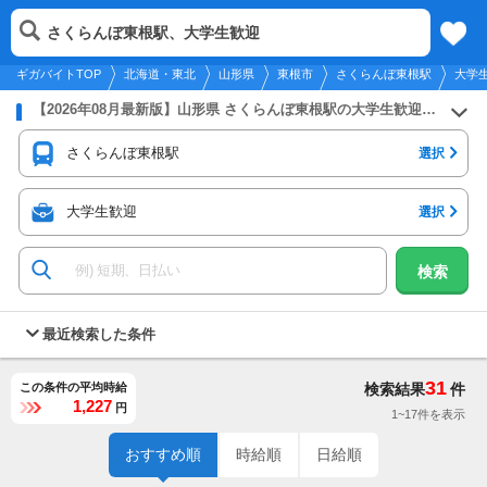
2026年8月9日
更新
tog
さくらんぼ東根駅、大学生歓迎
北海道・東北
履歴
保存
メニュー
nav
ギガバイトTOP
北海道・東北
山形県
東根市
さくらんぼ東根駅
大学
【2026年08月最新版】山形県 さくらんぼ東根駅の大学生歓迎のバイト・アルバイト・パートの求人募集情報
さくらんぼ東根駅
選択
大学生歓迎
選択
検索
最近検索した条件
31
この条件の平均時給
検索結果
件
1,227
円
1~17件を表示
おすすめ順
時給順
日給順