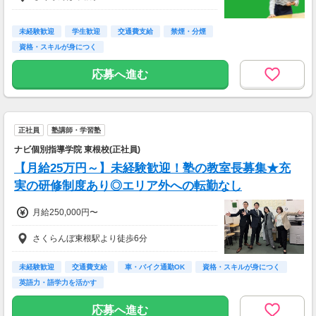
月1回
【交通費】
未経験歓迎
学生歓迎
交通費支給
禁煙・分煙
なし
資格・スキルが身につく
※お車通勤の方はガソリン代支給(当社規定あ
り)
応募へ進む
※公共交通機関利用の場合は支給なし
正社員
塾講師・学習塾
ナビ個別指導学院 東根校(正社員)
【月給25万円～】未経験歓迎！塾の教室長募集★充
実の研修制度あり◎エリア外への転勤なし
月給250,000円〜
さくらんぼ東根駅より徒歩6分
未経験歓迎
交通費支給
車・バイク通勤OK
資格・スキルが身につく
英語力・語学力を活かす
応募へ進む