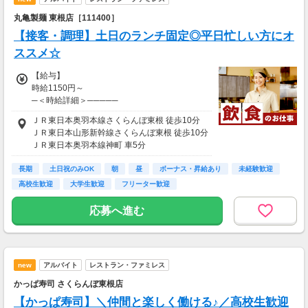
丸亀製麺 東根店［111400］
【接客・調理】土日のランチ固定◎平日忙しい方にオ
ススメ☆
【給与】
時給1150円～
─＜時給詳細＞─────
●時給……1150円～
ＪＲ東日本奥羽本線さくらんぼ東根 徒歩10分
ＪＲ東日本山形新幹線さくらんぼ東根 徒歩10分
【給与支払】
ＪＲ東日本奥羽本線神町 車5分
月1回
ＪＲ東日本奥羽本線東根 車7分
※月末締め翌月15日払い
長期
ＪＲ東日本奥羽本線乱川 車8分
土日祝のみOK
朝
昼
ボーナス・昇給あり
未経験歓迎
高校生歓迎
大学生歓迎
フリーター歓迎
【交通費】
別途一部支給
応募へ進む
┗ 交通費規定支給（月額上限50000円）
＊車通勤可（当社規定あり/交通費支給あり/ガ
ソリン代支給）
＊バイク通勤可（当社規定あり/交通費支給あ
new
アルバイト
レストラン・ファミレス
り/ガソリン代支給）
かっぱ寿司 さくらんぼ東根店
＊自転車通勤可
【かっぱ寿司】＼仲間と楽しく働ける♪／高校生歓迎