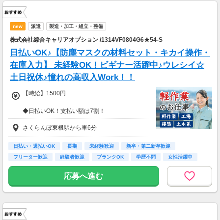
new
派遣
製造・加工・組立・整備
株式会社綜合キャリアオプション /1314VF0804G6★54-S
日払いOK♪【防塵マスクの材料セット・キカイ操作・
在庫入力】 未経験OK！ビギナー活躍中♪ウレシイ☆
土日祝休♪憧れの高収入Work！！
【時給】1500円
◆日払いOK！支払い額は7割！
※規定・支払い条件有
さくらんぼ東根駅から車6分
日払い・週払いOK
長期
未経験歓迎
新卒・第二新卒歓迎
フリーター歓迎
経験者歓迎
ブランクOK
学歴不問
女性活躍中
応募へ進む