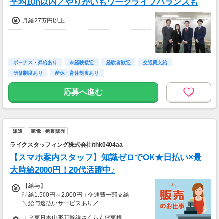
平均10h以内／やりがいもワークライフバランスも
月給27万円以上
ボーナス・昇給あり
未経験歓迎
経験者歓迎
交通費支給
研修制度あり
産休・育休制度あり
応募へ進む
派遣
家電・携帯販売
ライクスタッフィング株式会社/thk0404aa
【スマホ案内スタッフ】知識ゼロでOK★日払い×最
大時給2000円！20代活躍中♪
【給与】
時給1,500円～2,000円＋交通費一部支給
＼給与速払いサービスあり／
1. 好きなタイミングで
ＪＲ東日本山形新幹線さくらんぼ東根