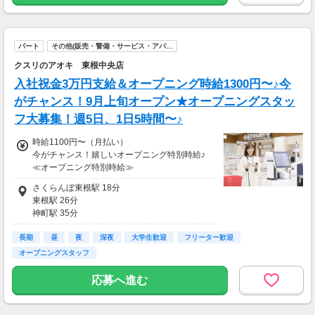
◆ 生活に役立つサービスの調査
保険相談・クレカ発行など、サービス体験後に
アンケートに回答するだけ！
高額謝礼も狙える人気ジャンルです。
パート
その他(販売・警備・サービス・アパ…
クスリのアオキ 東根中央店
・案件数 ：10～20件
・所要時間：1～2時間
入社祝金3万円支給＆オープニング時給1300円〜♪今
・謝礼 ：2,000～10,000PT（1P＝1円）
がチャンス！9月上旬オープン★オープニングスタッ
フ大募集！週5日、1日5時間〜♪
★今だけ！お得なキャンペーン実施中★
電話セミナーに参加 & モニター応募完了で、A
時給1100円〜（月払い）
mazonギフトカード2,000円分をプレゼント！
今がチャンス！嬉しいオープニング特別時給♪
≪オープニング特別時給≫
●8:30〜17:00 時給1300円
さくらんぼ東根駅 18分
●17:00〜22:00 時給1400円
東根駅 26分
※2026年10月20日までの期間限定の特別時給
神町駅 35分
です。
村山(山形県)駅 60分
長期
乱川駅 69分
昼
夜
深夜
大学生歓迎
フリーター歓迎
≪通常時給≫
オープニングスタッフ
●8:30〜17:00 時給1100円
●17:00〜22:00 時給1200円
応募へ進む
※2026年10月21日〜の時給です。
★日祝は時給100円アップ！