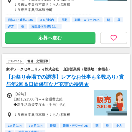
2. スマホで簡単に
ＪＲ東日本奥羽本線さくらんぼ東根
3. 1分程度で申請完了♪
ＪＲ東日本奥羽本線神町
ＪＲ東日本奥羽本線東根
＜スケジュールはこんな感じ！＞
日払い・週払いOK
ＪＲ東日本奥羽本線乱川
3ヵ月以内
長期
副業・ＷワークOK
朝
昼
前日18時までに行う勤怠報告の承認後
夕方
夜
完全週休2日制 (土…
↓
翌日の平日毎日AM10時までの申請分が
応募へ進む
<申請当日15時まで>ご都合に合わせて、コンビ
ニATMでもお給料Get◎
※稼働分のみ支給/規定あり
【給与支払】
アルバイト
警備・交通誘導
日払い
東洋ワークセキュリティ株式会社 山形営業所（勤務地：東根市)
【交通費】
【お祭り会場での誘導】レアなお仕事も多数あり♪賞
別途一部支給
与年2回＆日給保証など充実の待遇★
交通費一部支給（規定あり）
※車・自転車・バイクの通勤は勤務地によって
【給与】
可能です。
日給1万1500円～＋交通費支給
◆新生活応援支度金（手当）含む
┗ 研修終了＆現場配属後、日給＋3000円！(入
ＪＲ東日本奥羽本線さくらんぼ東根
社後3ヶ月間)
┗ 4ヶ月目以降は日給8500円～
1ヵ月以内
3ヵ月以内
長期
副業・ＷワークOK
朝
昼
夕方
◆賞与年2回あり