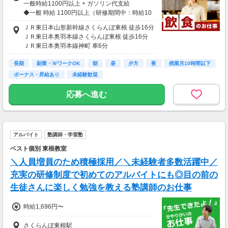
一般時給1100円以上 + ガソリン代支給
◆一般 時給 1100円以上（研修期間中：時給10
70円以上）
ＪＲ東日本山形新幹線さくらんぼ東根 徒歩16分
ＪＲ東日本奥羽本線さくらんぼ東根 徒歩16分
◆高校生
ＪＲ東日本奥羽本線神町 車6分
・天童店：時給1070円以上 （研修期間中：時
ＪＲ東日本奥羽本線東根 車9分
給1060円以上）
長期
ＪＲ東日本奥羽本線乱川 車11分
副業・ＷワークOK
朝
昼
夕方
夜
残業月10時間以下
・東根店：時給1080円以上 （研修期間中：時
ボーナス・昇給あり
未経験歓迎
給1070円以上）
応募へ進む
※研修期間中（研修期間 120時間 習熟度により
変動します ）
＜月収例＞
月収5万2800円（時給1100円×4h×月12日）
アルバイト
塾講師・学習塾
⇒学業と両立しながらアルバイト♪
ベスト個別 東根教室
月収15万4000円（時給1100円×7h×月20日）
＼人員増員のため積極採用／＼未経験者多数活躍中／
⇒安定シフトでしっかり！
充実の研修制度で初めてのアルバイトにも◎目の前の
生徒さんに楽しく勉強を教える塾講師のお仕事
※お車通勤の方はガソリン代支給(当社規定あ
り)
※公共交通機関利用の場合は支給なし
時給1,696円〜
【給与支払】
さくらんぼ東根駅