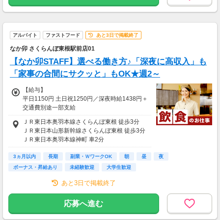
アルバイト
ファストフード
あと3日で掲載終了
なか卯 さくらんぼ東根駅前店01
【なか卯STAFF】選べる働き方♪「深夜に高収入」も
「家事の合間にサクッと」もOK★週2～
【給与】
平日1150円 土日祝1250円／深夜時給1438円＋
交通費別途一部支給
頑張りをしっかり評価します！やりがいバッチ
ＪＲ東日本奥羽本線さくらんぼ東根 徒歩3分
リ
ＪＲ東日本山形新幹線さくらんぼ東根 徒歩3分
ＪＲ東日本奥羽本線神町 車2分
【給与詳細】
ＪＲ東日本奥羽本線東根 車3分
＜一般＞
3ヵ月以内
ＪＲ東日本奥羽本線乱川 車6分
長期
副業・ＷワークOK
朝
昼
夜
・05時-09時／時給1,323円～
ボーナス・昇給あり
未経験歓迎
大学生歓迎
・09時-22時／時給1,150円～
・22時-翌5時／時給1,438円～
あと3日で掲載終了
＜高校生＞
応募へ進む
・05時-09時／時給1,265円～
・09時-22時／時給1,100円～