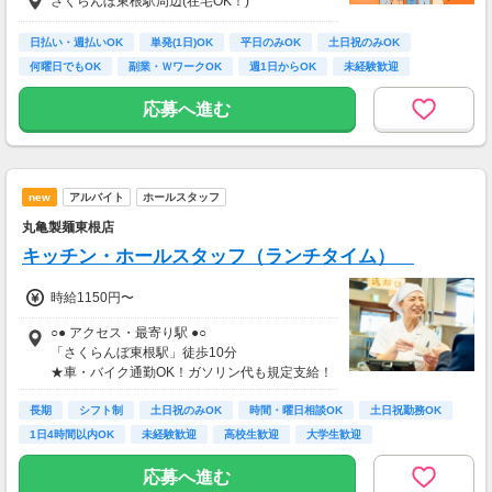
さくらんぼ東根駅周辺(在宅OK！)
礼をお支払いします
【お仕事の一例】
日払い・週払いOK
単発(1日)OK
平日のみOK
土日祝のみOK
◆ 美容サプリのお試しモニター
何曜日でもOK
副業・ＷワークOK
週1日からOK
未経験歓迎
話題の美容サプリをお得に体験し、リアルな感
大学生歓迎
想を送るだけ♪
応募へ進む
キレイになりながらポイントがもらえる、人気
のモニターです！
・案件数 ：20～30件
new
アルバイト
ホールスタッフ
・所要時間：10～20分
・謝礼金 ：500PT（1P＝1円）＋商品提供あ
丸亀製麺東根店
り
キッチン・ホールスタッフ（ランチタイム）
◆ コスメのお試しモニター
時給1150円〜
スキンケア・ヘアケア商品を実際に使ってレビ
ュー！
○● アクセス・最寄り駅 ●○
美容好きにぴったりの、楽しみながらできるお
「さくらんぼ東根駅」徒歩10分
仕事です。
★車・バイク通勤OK！ガソリン代も規定支給！
★自転車通勤も可！（駐輪場料金は自己負担、
・案件数 ：10～20件
長期
店にある場合は利用可）
シフト制
土日祝のみOK
時間・曜日相談OK
土日祝勤務OK
・所要時間：10～20分
1日4時間以内OK
未経験歓迎
高校生歓迎
大学生歓迎
・謝礼金 ：500PT（1P＝1円）＋商品提供あ
り
応募へ進む