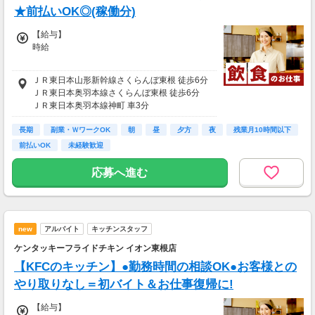
★前払いOK◎(稼働分)
【給与】
時給
高校生：時給1050円
ＪＲ東日本山形新幹線さくらんぼ東根 徒歩6分
土日祝：時給70円UP
ＪＲ東日本奥羽本線さくらんぼ東根 徒歩6分
ＪＲ東日本奥羽本線神町 車3分
【給与支払】
ＪＲ東日本奥羽本線東根 車6分
月1回
長期
ＪＲ東日本奥羽本線乱川 車8分
副業・ＷワークOK
朝
昼
夕方
夜
残業月10時間以下
前払いOK
未経験歓迎
【交通費】
別途一部支給
応募へ進む
◆車/バイク/自転車通勤は応相談
new
アルバイト
キッチンスタッフ
ケンタッキーフライドチキン イオン東根店
【KFCのキッチン】●勤務時間の相談OK●お客様との
やり取りなし＝初バイト＆お仕事復帰に!
【給与】