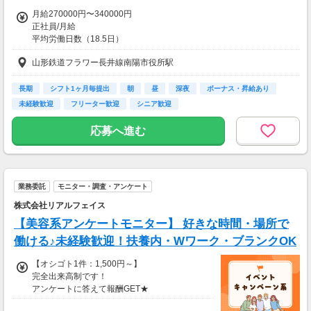
★今だけ！お得なキャンペーン実施中★
月給270000円〜340000円
電話セミナーに参加 & モニター応募完了で、A
正社員/月給
mazonギフトカード2,000円分をプレゼント！
平均労働日数（18.5日）
・月給270,000円～340,000円
山形鉄道フラワー長井線南陽市役所駅
【内訳】
・基本給211,000円～275,000円
※別途各種手当支給
長期
シフト1ヶ月毎提出
朝
昼
深夜
ボーナス・昇給あり
・昇給年1回
未経験歓迎
フリーター歓迎
シニア歓迎
・賞与年2回
・有給休暇初年度10日(入職3カ月より付与)
応募へ進む
・退職金制度あり
・定年満60歳（希望があれば65歳まで勤務可）
※更にパート職員として70歳まで勤務
・教育制度：プリセプターシップ、クリニカルラダー、中途入職者研
業務委託
モニター・調査・アンケート
修
・脳ドック費用の補助（規定あり）
株式会社リアルフェイス
・インフルエンザ予防接種費用の補助（規定あり）
【美容系アンケートモニター】 好きな時間・場所で
・確定給付企業年金
・利用可能な託児施設あり
働ける♪未経験歓迎！扶養内・Wワーク・ブランクOK
※所持資格や経験等を考慮し、賃金は決定されます。
【オシゴト1件：1,500円～】
完全出来高制です！
【交通費】
アンケートに答えて報酬GET★
一部支給