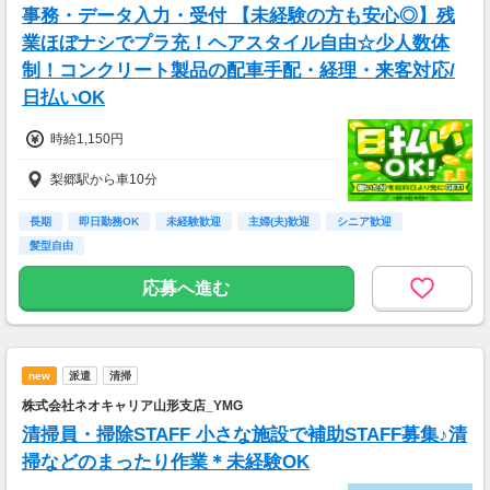
年収520万円／28歳／入社3年目
事務・データ入力・受付 【未経験の方も安心◎】残
年収600万円／32歳／入社5年目
業ほぼナシでプラ充！ヘアスタイル自由☆少人数体
年収790万円／36歳／入社9年目
制！コンクリート製品の配車手配・経理・来客対応/
日払いOK
時給1,150円
梨郷駅から車10分
長期
即日勤務OK
未経験歓迎
主婦(夫)歓迎
シニア歓迎
髪型自由
応募へ進む
new
派遣
清掃
株式会社ネオキャリア山形支店_YMG
清掃員・掃除STAFF 小さな施設で補助STAFF募集♪清
掃などのまったり作業＊未経験OK