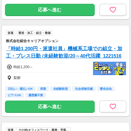
応募へ進む
派遣
製造・加工・組立・整備
株式会社綜合キャリアオプション
「時給1,200円・派遣社員」機械系工場での組立・加
工・プレス日勤 /未経験歓迎/20～40代活躍_1221516
時給1,200～
梨郷
日払い・週払いOK
長期
未経験歓迎
社会保険完備
髪色自由
ピアスOK
履歴書不要
応募へ進む
派遣
その他(オフィスワーク・事務・営業…