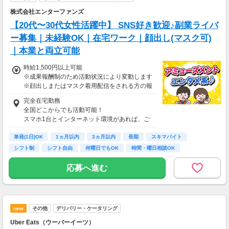
株式会社エンターファンズ
【20代〜30代女性活躍中】 SNS好き歓迎♪副業ライバ
ー募集｜未経験OK｜在宅ワーク｜顔出し(マスク可)
｜本業と両立可能
時給1,500円以上可能
※成果報酬制のため活動状況により変動します
※顔出しまたはマスク着用配信をされる方の報
酬基準となります
完全在宅勤務
【収入例】
全国どこからでも活動可能！
■事務職Aさん（週3日・月50時間程度）
スマホ1台とインターネット環境があれば、ご
月収8万円～15万円
自宅からスタートできます。
■営業職Bさん（週4日・月80時間程度）
単発(1日)OK
通勤時間ゼロだから、本業やプライベートとの
1ヵ月以内
3ヵ月以内
長期
スキマバイト
月収15万円～25万円
両立もラクラク♪
シフト制
シフト自由
何曜日でもOK
時間・曜日相談OK
■主婦Cさん（月100時間程度）
月収20万円以上
応募へ進む
現在活躍中のライバーの多くは会社員や主婦の
方。
本業や家庭と両立しながら副業として活動され
ています。
new
その他
デリバリー・ケータリング
Uber Eats（ウーバーイーツ）