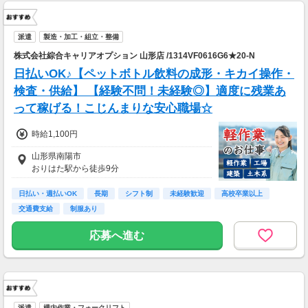
派遣
製造・加工・組立・整備
株式会社綜合キャリアオプション 山形店 /1314VF0616G6★20-N
日払いOK♪【ペットボトル飲料の成形・キカイ操作・
検査・供給】 【経験不問！未経験◎】適度に残業あ
って稼げる！こじんまりな安心職場☆
時給1,100円
山形県南陽市
おりはた駅から徒歩9分
日払い・週払いOK
長期
シフト制
未経験歓迎
高校卒業以上
交通費支給
制服あり
応募へ進む
派遣
構内作業・フォークリフト