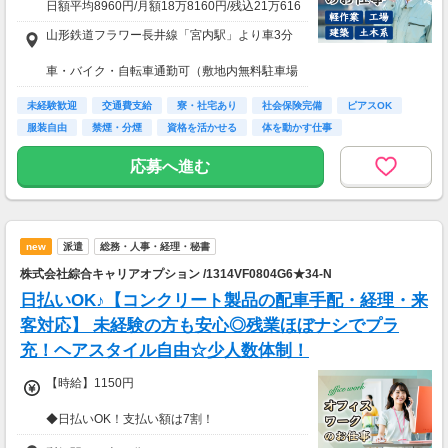
日額平均8960円/月額18万8160円/残込21万616
0円
山形鉄道フラワー長井線「宮内駅」より車3分
★応募資格★
車・バイク・自転車通勤可（敷地内無料駐車場
※18歳以上
有）
※学生は応募不可（卒業見込みで、社会人予定
未経験歓迎
交通費支給
寮・社宅あり
社会保険完備
ピアスOK
の方は卒業後に派遣登録が可能です。）
服装自由
禁煙・分煙
資格を活かせる
体を動かす仕事
応募へ進む
new
派遣
総務・人事・経理・秘書
株式会社綜合キャリアオプション /1314VF0804G6★34-N
日払いOK♪【コンクリート製品の配車手配・経理・来
客対応】 未経験の方も安心◎残業ほぼナシでプラ
充！ヘアスタイル自由☆少人数体制！
【時給】1150円
◆日払いOK！支払い額は7割！
※規定・支払い条件有