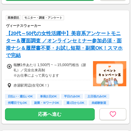
【交通費】
一部支給
業務委託
モニター・調査・アンケート
ヴィーナスウォーカー
【20代～50代の女性活躍中】美容系アンケートモニ
ター＆覆面調査 ／オンラインセミナー参加必須・面
接ナシ＆履歴書不要・お試し短期・副業OK！スマホ
で完結
報酬1件あたり 1,500円 ~ ～15,000円相当（謝
礼）／完全出来高制
※お仕事によって異なります
※アンケート回答後、内容確認・承認を経て謝
赤湯駅周辺(在宅OK！)
礼をお支払いします
【お仕事の一例】
日払い・週払いOK
単発(1日)OK
平日のみOK
土日祝のみOK
◆ 美容サプリのお試しモニター
何曜日でもOK
副業・ＷワークOK
週1日からOK
未経験歓迎
話題の美容サプリをお得に体験し、リアルな感
大学生歓迎
想を送るだけ♪
応募へ進む
キレイになりながらポイントがもらえる、人気
のモニターです！