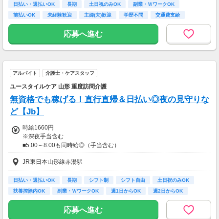
日払い・週払いOK
長期
土日祝のみOK
副業・ＷワークOK
前払いOK
未経験歓迎
主婦(夫)歓迎
学歴不問
交通費支給
応募へ進む
アルバイト
介護士・ケアスタッフ
ユースタイルケア 山形 重度訪問介護
無資格でも稼げる！直行直帰＆日払い◎夜の見守りな
ど【Jb】
時給1660円
※深夜手当含む
■5:00～8:00も同時給◎（手当含む）
■同行研修中（2～4回）は時給1,290円
JR東日本山形線赤湯駅
★日払いも可能！
日払い・週払いOK
長期
シフト制
シフト自由
土日祝のみOK
振込手数料は会社負担！
扶養控除内OK
副業・ＷワークOK
週1日からOK
週2日からOK
前払い制度として、いつでも・何度でも申請可能です！
利用手数料は驚きの”無料”！
応募へ進む