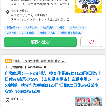
※顔出しまたはマスク着用配信をされる方の報
酬基準となります
完全在宅勤務
【収入例】
全国どこからでも活動可能！
■事務職Aさん（週3日・月50時間程度）
スマホ1台とインターネット環境があれば、ご
月収8万円～15万円
自宅からスタートできます。
■営業職Bさん（週4日・月80時間程度）
単発(1日)OK
通勤時間ゼロだから、本業やプライベートとの
1ヵ月以内
3ヵ月以内
長期
スキマバイト
月収15万円～25万円
両立もラクラク♪
シフト制
シフト自由
何曜日でもOK
時間・曜日相談OK
■主婦Cさん（月100時間程度）
月収20万円以上
応募へ進む
現在活躍中のライバーの多くは会社員や主婦の
方。
本業や家庭と両立しながら副業として活動され
ています。
new
派遣
その他(軽作業・製造・倉庫・建築・…
【山形県南陽市】Yonezawa208
自動車用シートの縫製、検査作業/時給1120円/日勤/土
日休み/残業少なめ 【山形県南陽市】自動車用シート
の縫製、検査作業/時給1120円/日勤/土日休み/残業少
なめ_Yonezawa208
時給1120