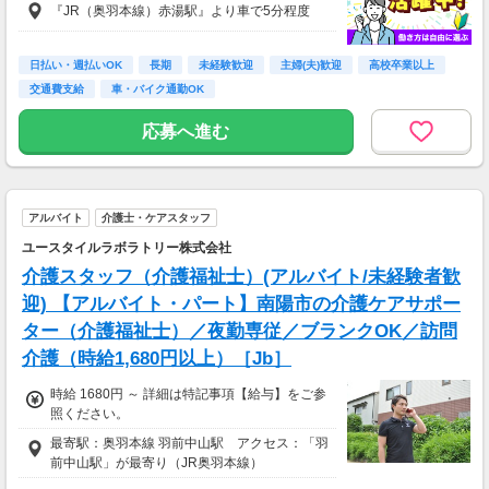
『JR（奥羽本線）赤湯駅』より車で5分程度
日払い・週払いOK
長期
未経験歓迎
主婦(夫)歓迎
高校卒業以上
交通費支給
車・バイク通勤OK
応募へ進む
アルバイト
介護士・ケアスタッフ
ユースタイルラボラトリー株式会社
介護スタッフ（介護福祉士）(アルバイト/未経験者歓
迎) 【アルバイト・パート】南陽市の介護ケアサポー
ター（介護福祉士）／夜勤専従／ブランクOK／訪問
介護（時給1,680円以上）［Jb］
時給 1680円 ～ 詳細は特記事項【給与】をご参
照ください。
最寄駅：奥羽本線 羽前中山駅 アクセス：「羽
前中山駅」が最寄り（JR奥羽本線）