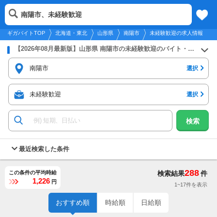
2026年8月7日
更新
tog
南陽市、未経験歓迎
北海道・東北
履歴
保存
メニュー
nav
ギガバイトTOP
北海道・東北
山形県
南陽市
未経験歓迎の求人情報
【2026年08月最新版】山形県 南陽市の未経験歓迎のバイト・アルバイト・パートの求人募集情報
南陽市
選択
未経験歓迎
選択
検索
最近検索した条件
288
この条件の平均時給
検索結果
件
1,226
円
1~17件を表示
おすすめ順
時給順
日給順