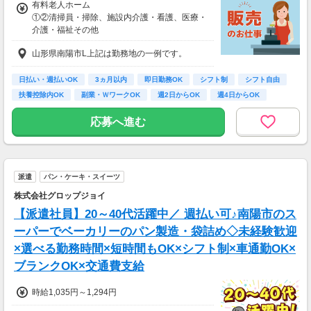
有料老人ホーム
①②清掃員・掃除、施設内介護・看護、医療・
介護・福祉その他
①時給1,300円～1,450円、②時給1,250円～1,4
山形県南陽市L上記は勤務地の一例です。
50円
【経験・お持ちの資格によって異なります】
■未経験の方（無資格）：時給1300円～
日払い・週払いOK
3ヵ月以内
即日勤務OK
シフト制
シフト自由
■未経験の方（有資格）：時給1200円～
扶養控除内OK
副業・ＷワークOK
週2日からOK
週4日からOK
■経験者（無資格）：時給1250円～
■経験者（有資格）：時給1250円～
応募へ進む
■介護福祉士：時給1450円
派遣
パン・ケーキ・スイーツ
株式会社グロップジョイ
【派遣社員】20～40代活躍中／ 週払い可♪南陽市のス
ーパーでベーカリーのパン製造・袋詰め◇未経験歓迎
×選べる勤務時間×短時間もOK×シフト制×車通勤OK×
ブランクOK×交通費支給
時給1,035円～1,294円