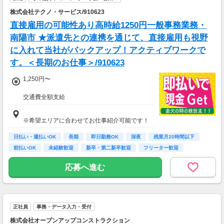
株式会社テクノ・サービス/910623
直接雇用の可能性あり高時給1250円一般事務業務・
南陽市 ★派遣先との連携を通じて、直接雇用も視野
に入れて当社がバックアップ！アクティブワークで
す。＜長期のお仕事＞/910623
1,250円〜
交通費全額支給
即払い制度有
※希望エリアに合わせてお仕事紹介可能です！
日払い・週払いOK
長期
即日勤務OK
深夜
残業月20時間以下
前払いOK
未経験歓迎
新卒・第二新卒歓迎
フリーター歓迎
応募へ進む
正社員
事務・データ入力・受付
株式会社オープンアップコンストラクション