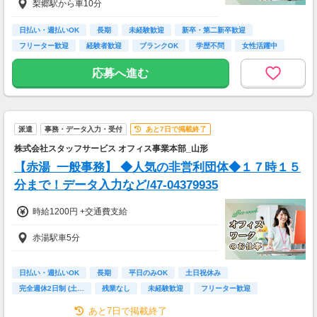
梨郷駅から車10分
日払い・週払いOK
長期
未経験歓迎
新卒・第二新卒歓迎
フリーター歓迎
経験者歓迎
ブランクOK
学歴不問
女性活躍中
応募へ進む
派遣
事務・データ入力・受付
あと7日で掲載終了
株式会社スタッフサービス オフィス事業本部_山形
【赤湯_一般事務】 ◆人気の非営利団体◆１７時１５
分まで！データ入力など/47-04379935
時給1200円 +交通費支給
赤湯駅車5分
日払い・週払いOK
長期
平日のみOK
土日祝休み
完全週休2日制 (土…
残業なし
未経験歓迎
フリーター歓迎
高校卒業以上
あと7日で掲載終了