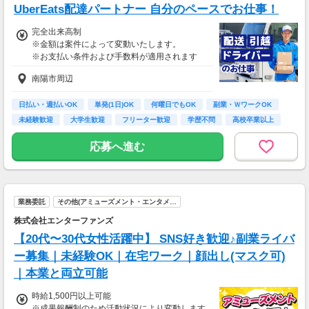
UberEats配達パートナー 自分のペースでお仕事！
完全出来高制
※金額は案件によって変動いたします。
※お支払い条件および手数料が適用されます
南陽市周辺
日払い・週払いOK
単発(1日)OK
何曜日でもOK
副業・ＷワークOK
未経験歓迎
大学生歓迎
フリーター歓迎
学歴不問
高校卒業以上
応募へ進む
業務委託
その他(アミューズメント・エンタメ…
株式会社エンターファンズ
【20代〜30代女性活躍中】 SNS好き歓迎♪副業ライバ
ー募集｜未経験OK｜在宅ワーク｜顔出し(マスク可)
｜本業と両立可能
時給1,500円以上可能
※成果報酬制のため活動状況により変動します