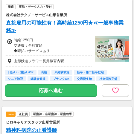
・案件数 ：20～30件
派遣
事務・データ入力・受付
・所要時間：10～20分
・謝礼金 ：500PT（1P＝1円）＋商品提供あ
株式会社テクノ・サービス山形営業所
り
直接雇用の可能性有！高時給1250円★≪一般事務業
◆ コスメのお試しモニター
務≫
スキンケア・ヘアケア商品を実際に使ってレビ
時給1250円
ュー！
交通費：全額支給
美容好きにぴったりの、楽しみながらできるお
◆即払いサービスあり
仕事です。
＼ 働いた分を早めにGET！ ／
山形鉄道フラワー長井線宮内駅
働いた分の給与の一部を、給料日前に受け取れ
・案件数 ：10～20件
ます。
・所要時間：10～20分
スマホでカンタン申請！
・謝礼金 ：500PT（1P＝1円）＋商品提供あ
日払い・週払いOK
長期
未経験歓迎
新卒・第二新卒歓迎
給料日前にお金が必要な時や、急な出費がある
り
シニア歓迎
経験者歓迎
ブランクOK
交通費支給
社会保険完備
時も安心です。
※最短5日後から受け取り可能
◆ 生活に役立つサービスの調査
応募へ進む
※給与は原則【月末締め／翌月25日払い】
保険相談・クレカ発行など、サービス体験後に
※当社規定あり
アンケートに回答するだけ！
高額謝礼も狙える人気ジャンルです。
交通費全額支給
new
正社員
看護師・准看護師・看護助手
・案件数 ：10～20件
・所要時間：1～2時間
ヒロキャリアスタッフ山形営業所
・謝礼 ：2,000～10,000PT（1P＝1円）
精神科病院の正看護師