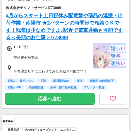
株式会社テクノ・サービス/773089
4月からスタート土日祝休み配電盤や部品の運搬・出
荷作業・南陽市 ★2パターンの時間帯で相談ＯＫで
す！残業は少なめですよ♪駅近で電車通勤も可能です
☆＜長期のお仕事＞/773089
1,210円〜
交通費全額支給
速払い制度有
※希望エリアに合わせてお仕事紹介可能です！
日払い・週払いOK
長期
即日勤務OK
深夜
残業月20時間以下
前払いOK
未経験歓迎
新卒・第二新卒歓迎
フリーター歓迎
応募へ進む
業務委託
その他(アミューズメント・エンタメ…