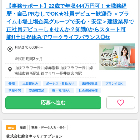
【事務サポート】22歳で年収444万円可！★職務経
歴・自己PRなしでOK★社員デビュー歓迎◎ ＜プラ
イム市場上場企業グループで安心・安定＞建設業界で
正社員デビューしませんか？知識0からスタート可
能!!土日祝休みでワークライフバランス◎/z
月給370,000円～
※試用期間3ヶ月
待遇に変わりありません。
山鉄フラワー長井線赤湯駅山鉄フラワー長井線
南陽市役所駅山鉄フラワー長井線宮内駅
▽月給額に下記の一律手当含む
■エリア職種手当／1万2,000円～3万円
長期
土日祝休み
ボーナス・昇給あり
未経験歓迎
ブランクOK
■稼働手当／1万円
学歴不問
交通費支給
寮・社宅あり
社会保険完備
▽その他手当
応募へ進む
■残業手当(超過分)
■引越手当／3万円（支給条件あり）
■資格手当（20種類の資格に対して支給）※最
大4万円／月 支給
new
派遣
事務・データ入力・受付
＜年収例＞
株式会社綜合キャリアオプション
年収444万円／22歳／入社1年目