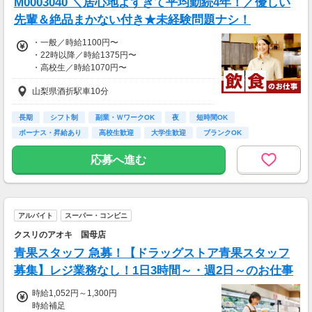
M0003040 ＼居心地よすぎて平均勤続4年！／優しい
先輩＆絶品まかない付き★未経験問題ナシ！
・一般／時給1100円〜
・22時以降／時給1375円〜
・高校生／時給1070円〜
・研修／給与変動なし
山梨県酒折駅車10分
〜月収例〜
◆学校と両立！学生さん
長期
シフト制
副業・ＷワークOK
夜
短時間OK
(( 平日18:00〜21:00 ))
ボーナス・昇給あり
高校生歓迎
大学生歓迎
ブランクOK
(( 土日15:00〜21:00 ))
時給1100円×3h×月12日
応募へ進む
時給1150円×5h×月 4日
⇒月収62,600円
◆土日がっつり働く！フリーターさん
アルバイト
スーパー・コンビニ
(( 平日18:00〜21:00 ))
(( 土日12:00〜21:00 ))
クスリのアオキ 国母店
時給1100円×3h×月10日
青果スタッフ 急募！【ドラッグストア青果スタッフ
時給1150円×8h×月8日
⇒月収106,600円
募集】レジ業務なし！1日3時間～・週2日～のお仕事
時給1,052円～1,300円
上記は一例です☆
時給補足