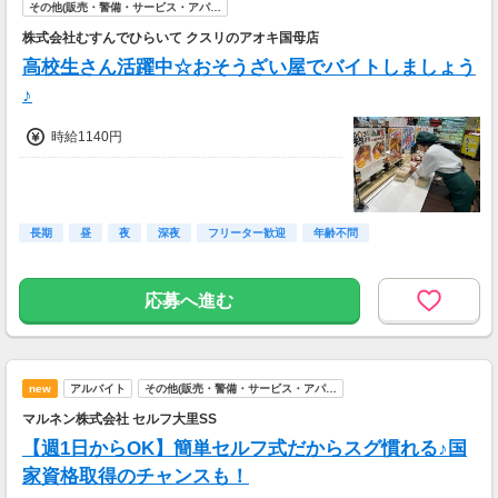
■交通費
その他(販売・警備・サービス・アパ…
その他
株式会社むすんでひらいて クスリのアオキ国母店
高校生さん活躍中☆おそうざい屋でバイトしましょう
♪
時給1140円
長期
昼
夜
深夜
フリーター歓迎
年齢不問
応募へ進む
new
アルバイト
その他(販売・警備・サービス・アパ…
マルネン株式会社 セルフ大里SS
【週1日からOK】簡単セルフ式だからスグ慣れる♪国
家資格取得のチャンスも！