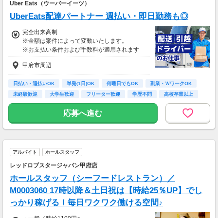
Uber Eats（ウーバーイーツ）
UberEats配達パートナー 週払い・即日勤務も◎
完全出来高制
※金額は案件によって変動いたします。
※お支払い条件および手数料が適用されます
甲府市周辺
日払い・週払いOK
単発(1日)OK
何曜日でもOK
副業・ＷワークOK
未経験歓迎
大学生歓迎
フリーター歓迎
学歴不問
高校卒業以上
応募へ進む
アルバイト
ホールスタッフ
レッドロブスタージャパン甲府店
ホールスタッフ（シーフードレストラン）／
M0003060 17時以降＆土日祝は【時給25％UP】でし
っかり稼げる！毎日ワクワク働ける空間♪