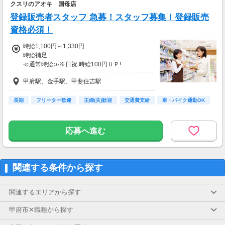
クスリのアオキ 国母店
登録販売者スタッフ 急募！スタッフ募集！登録販売
資格必須！
時給1,100円～1,330円
時給補足
≪通常時給≫※日祝 時給100円ＵＰ!
8:30～17:00●時給1100円
甲府駅、金手駅、甲斐住吉駅
17:00～22:00●時給1200円
22時以降 25％増し（営業店舗のみ）
【手当】
長期
フリーター歓迎
主婦(夫)歓迎
交通費支給
車・バイク通勤OK
登録販売者資格手当（時給＋30円）
★入社祝い金対象店舗★
応募へ進む
～2026/4/21までの期間に応募され、
採用なられた方対象
関連する条件から探す
入社3ヶ月経過後、
翌月1日在籍確認。
月末給与と共に入社祝
関連するエリアから探す
甲府市✕職種から探す