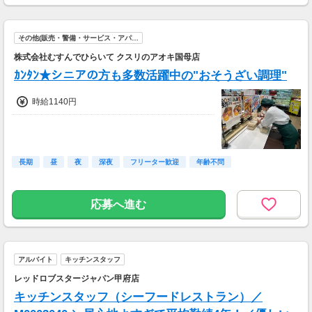
その他(販売・警備・サービス・アパ…
株式会社むすんでひらいて クスリのアオキ国母店
ｶﾝﾀﾝ★シニアの方も多数活躍中の"おそうざい調理"
時給1140円
長期
昼
夜
深夜
フリーター歓迎
年齢不問
応募へ進む
アルバイト
キッチンスタッフ
レッドロブスタージャパン甲府店
キッチンスタッフ（シーフードレストラン）／