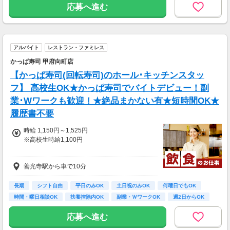
採用なられた方対象
※規定あり
応募へ進む
入社3ヶ月経過後、
翌月1日在籍確認。
月末給与と共に入社祝金として3万円支給
アルバイト
レストラン・ファミレス
かっぱ寿司 甲府向町店
【かっぱ寿司(回転寿司)のホール･キッチンスタッ
フ】 高校生OK★かっぱ寿司でバイトデビュー！副
業･Wワークも歓迎！★絶品まかない有★短時間OK★
履歴書不要
時給 1,150円～1,525円
※高校生時給1,100円
土日祝は時給70円UP！
善光寺駅から車で10分
22時以降は時給さらにUP！※18歳以上の方の
み
★平日時給1,438円/土日祝時給1,525円
長期
シフト自由
平日のみOK
土日祝のみOK
何曜日でもOK
時間・曜日相談OK
扶養控除内OK
副業・ＷワークOK
週2日からOK
応募へ進む