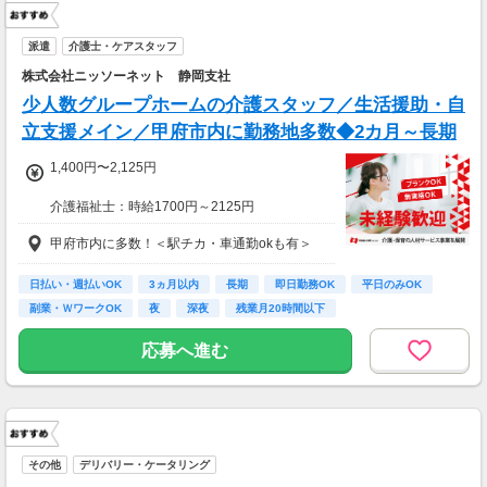
派遣
介護士・ケアスタッフ
株式会社ニッソーネット 静岡支社
少人数グループホームの介護スタッフ／生活援助・自
立支援メイン／甲府市内に勤務地多数◆2カ月～長期
1,400円〜2,125円
介護福祉士：時給1700円～2125円
初任者以上：時給1500円～1875円
甲府市内に多数！＜駅チカ・車通勤okも有＞
無資格の方：時給1400円～1750円
◆月24万以上
日払い・週払いOK
3ヵ月以内
長期
即日勤務OK
平日のみOK
月収：246400円（時給1400円×8h×22日)
副業・ＷワークOK
夜
深夜
残業月20時間以下
応募へ進む
その他
デリバリー・ケータリング