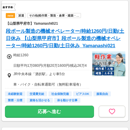
new
派遣
その他(軽作業・製造・倉庫・建築・…
【山梨県甲府市】Yamanashi021
段ボール製造の機械オペレーター/時給1260円/日勤/土
日休み 【山梨県甲府市】段ボール製造の機械オペレ
ーター/時給1260円/日勤/土日休み_Yamanashi021
時給1260
日額平均1万080円/月額20万1600円/残込26万4
600円
JR中央本線「酒折駅」より車5分
★応募資格★
車・バイク・自転車通勤可（無料駐車場有）
※18歳以上
※学生は応募不可（卒業見込みで、社会人予定
未経験歓迎
交通費支給
社会保険完備
ピアスOK
服装自由
の方は卒業後に派遣登録が可能です。）
禁煙・分煙
資格を活かせる
体を動かす仕事
応募へ進む