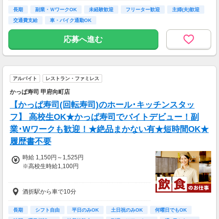
★当社条件に対応できる方時給UP★
8：00～17：00＋48円
★友人・知人紹介からの採用で入社祝い金★
長期
副業・ＷワークOK
未経験歓迎
フリーター歓迎
主婦(夫)歓迎
17：00～22：00＋148円
入社後に紹介者・就業者へ3万円ずつ現金で支
交通費支給
車・バイク通勤OK
給！
※規定あり
応募へ進む
アルバイト
レストラン・ファミレス
かっぱ寿司 甲府向町店
【かっぱ寿司(回転寿司)のホール･キッチンスタッ
フ】 高校生OK★かっぱ寿司でバイトデビュー！副
業･Wワークも歓迎！★絶品まかない有★短時間OK★
履歴書不要
時給 1,150円～1,525円
※高校生時給1,100円
土日祝は時給70円UP！
酒折駅から車で10分
22時以降は時給さらにUP！※18歳以上の方の
み
★平日時給1,438円/土日祝時給1,525円
長期
シフト自由
平日のみOK
土日祝のみOK
何曜日でもOK