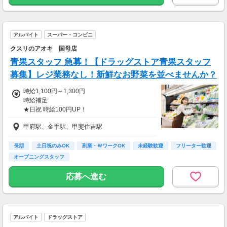
～2026/4/21までの期間に応募され、
採用なられた方対象
アルバイト
スーパー・コンビニ
入社3ヶ月経過後、
翌月1日在籍確認。
クスリのアオキ 国母店
月末給与と共に入社祝
青果スタッフ 急募！【ドラッグストア青果スタッフ
募集】レジ業務なし！新鮮なお野菜を並べませんか？
時給1,100円～1,300円
時給補足
★日祝 時給100円UP！
8：30～17：00★時給1100円
甲府駅、金手駅、甲斐住吉駅
17：00～22：00★時給1200円
★入社祝い金対象店舗★
長期
土日祝のみOK
副業・ＷワークOK
未経験歓迎
フリーター歓迎
～2026/4/21までの期間に応募され、
オープニングスタッフ
採用なられた方対象
応募へ進む
入社3ヶ月経過後、
翌月1日在籍確認。
月末給与と共に入社祝金として3万円支給
アルバイト
ドラッグストア