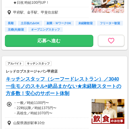
★日祝 時給100円UP！
「これくらい稼ぎたい」に
8：30～17：00★時給1052円
合わせて調整もできるのでお気軽にご相談くだ
甲府駅、金手駅、甲斐住吉駅
17：00～22：00★時給1052円
さい！
★当社条件に対応できる方時給UP★
8：00～17：00＋48円
★友人・知人紹介からの採用で入社祝い金★
長期
土日祝のみOK
副業・ＷワークOK
未経験歓迎
フリーター歓迎
17：00～22：00＋148円
入社後に紹介者・就業者へ3万円ずつ現金で支
主婦(夫)歓迎
オープニングスタッフ
給！
※規定あり
応募へ進む
アルバイト
キッチンスタッフ
レッドロブスタージャパン甲府店
キッチンスタッフ（シーフードレストラン）／3040
一生モノのスキル×絶品まかない★未経験スタートの
方多数！安心のサポート体制
・一般／時給1100円〜
・22時以降／時給1375円〜
・高校生／時給1070円〜
・研修／給与変動なし
山梨県酒折駅車10分
〜月収例〜