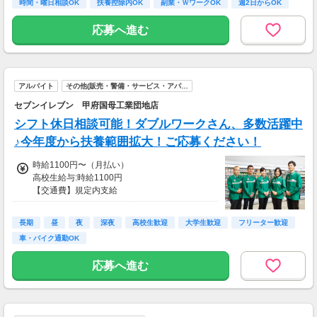
時間・曜日相談OK
扶養控除内OK
副業・ＷワークOK
週2日からOK
応募へ進む
アルバイト
その他(販売・警備・サービス・アパ…
セブンイレブン 甲府国母工業団地店
シフト休日相談可能！ダブルワークさん、多数活躍中
♪今年度から扶養範囲拡大！ご応募ください！
時給1100円〜（月払い）
高校生給与:時給1100円
【交通費】規定内支給
(1)研修期間：90日／時給1170円※高校生時給1
170円
長期
昼
夜
深夜
高校生歓迎
大学生歓迎
フリーター歓迎
(2)研修期間：90日／時給1340円
車・バイク通勤OK
(3)研修期間：90日／時給1360円※高校生時給1
360円
応募へ進む
(4)研修期間：90日／時給1090円※高校生時給1
070円
(5)研修期間：90日／時給1070円※高校生時給1
070円