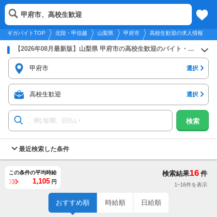
2026年8月9日
更新
tog
甲府市、高校生歓迎
北陸・甲信越
履歴
保存
メニュー
nav
ギガバイトTOP
北陸・甲信越
山梨県
甲府市
高校生歓迎の求人情報
【2026年08月最新版】山梨県 甲府市の高校生歓迎のバイト・アルバイト・パートの求人募集情報
甲府市
選択
高校生歓迎
選択
検索
最近検索した条件
16
この条件の平均時給
検索結果
件
1,105
円
1~16件を表示
おすすめ順
時給順
日給順