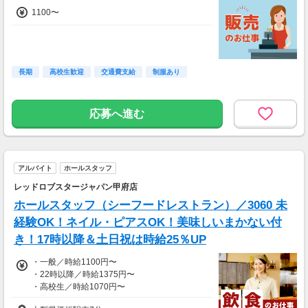
1100〜
長期
高校生歓迎
交通費支給
制服あり
応募へ進む
アルバイト
ホールスタッフ
レッドロブスタージャパン甲府店
ホールスタッフ（シーフードレストラン）／3060 未
経験OK！ネイル・ピアスOK！美味しいまかない付
き！17時以降＆土日祝は時給25％UP
・一般／時給1100円〜
・22時以降／時給1375円〜
・高校生／時給1070円〜
・研修／給与変動なし