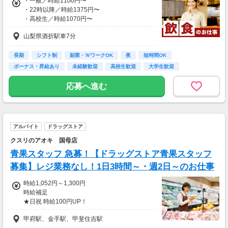
・一般／時給1100円〜
・22時以降／時給1375円〜
・高校生／時給1070円〜
・研修／給与変動なし
山梨県酒折駅車7分
〜月収例〜
◆学校と両立！学生さん
長期
シフト制
副業・ＷワークOK
夜
短時間OK
(( 平日18:00〜21:00 ))
ボーナス・昇給あり
未経験歓迎
高校生歓迎
大学生歓迎
(( 土日15:00〜21:00 ))
時給1100円×3h×月12日
応募へ進む
時給1150円×5h×月 4日
⇒月収62,600円
◆土日がっつり働く！フリーターさん
アルバイト
ドラッグストア
(( 平日18:00〜21:00 ))
(( 土日12:00〜21:00 ))
クスリのアオキ 国母店
時給1100円×3h×月10日
青果スタッフ 急募！【ドラッグストア青果スタッフ
時給1150円×8h×月8日
⇒月収106,600円
募集】レジ業務なし！1日3時間～・週2日～のお仕事
時給1,052円～1,300円
上記は一例です☆
時給補足
★日祝 時給100円UP！
「これくらい稼ぎたい」に
8：30～17：00★時給1052円
合わせて調整もできるのでお気軽にご相談くだ
甲府駅、金手駅、甲斐住吉駅
17：00～22：00★時給1052円
さい！