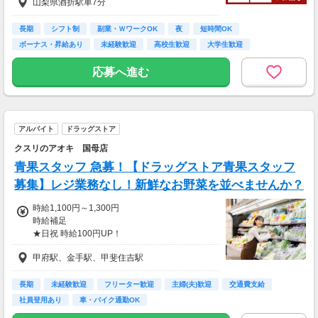
山梨県酒折駅車7分
〜月収例〜
◆学校と両立！学生さん
長期
シフト制
副業・ＷワークOK
夜
短時間OK
(( 平日18:00〜21:00 ))
ボーナス・昇給あり
未経験歓迎
高校生歓迎
大学生歓迎
(( 土日15:00〜21:00 ))
時給1100円×3h×月12日
応募へ進む
時給1150円×5h×月 4日
⇒月収62,600円
◆土日がっつり働く！フリーターさん
アルバイト
ドラッグストア
(( 平日18:00〜21:00 ))
(( 土日12:00〜21:00 ))
クスリのアオキ 国母店
時給1100円×3h×月10日
青果スタッフ 急募！【ドラッグストア青果スタッフ
時給1150円×8h×月8日
⇒月収106,600円
募集】レジ業務なし！新鮮なお野菜を並べませんか？
時給1,100円～1,300円
上記は一例です☆
時給補足
★日祝 時給100円UP！
「これくらい稼ぎたい」に
8：30～17：00★時給1100円
合わせて調整もできるのでお気軽にご相談くだ
甲府駅、金手駅、甲斐住吉駅
17：00～22：00★時給1200円
さい！
★入社祝い金対象店舗★
★友人・知人紹介からの採用で入社祝い金★
長期
未経験歓迎
フリーター歓迎
主婦(夫)歓迎
交通費支給
～2026/4/21までの期間に応募され、
入社後に紹介者・就業者へ3万円ずつ現金で支
社員登用あり
車・バイク通勤OK
給！