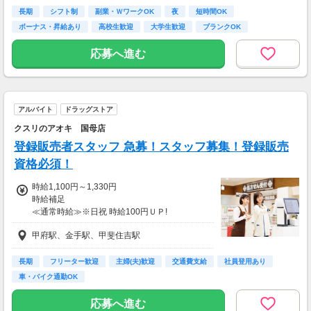
◆学校と両立！学生さん
長期
シフト制
副業・ＷワークOK
夜
短時間OK
(( 平日18:00〜21:00 ))
ボーナス・昇給あり
高校生歓迎
大学生歓迎
ブランクOK
(( 土日15:00〜21:00 ))
時給1100円×3h×月12日
応募へ進む
時給1150円×5h×月 4日
⇒月収62,600円
◆土日がっつり働く！フリーターさん
アルバイト
ドラッグストア
(( 平日18:00〜21:00 ))
(( 土日12:00〜21:00 ))
クスリのアオキ 国母店
時給1100円×3h×月10日
登録販売者スタッフ 急募！スタッフ募集！登録販売
時給1150円×8h×月8日
⇒月収106,600円
資格必須！
時給1,100円～1,330円
上記は一例です☆
時給補足
≪通常時給≫※日祝 時給100円ＵＰ!
「これくらい稼ぎたい」に
8:30～17:00●時給1100円
合わせて調整もできるのでお気軽にご相談くだ
甲府駅、金手駅、甲斐住吉駅
17:00～22:00●時給1200円
さい！
22時以降 25％増し（営業店舗のみ）
【手当】
★友人・知人紹介からの採用で入社祝い金★
長期
フリーター歓迎
主婦(夫)歓迎
交通費支給
社員登用あり
登録販売者資格手当（時給＋30円）
入社後に紹介者・就業者へ3万円ずつ現金で支
車・バイク通勤OK
給！
★入社祝い金対象店舗★
※規定あり
応募へ進む