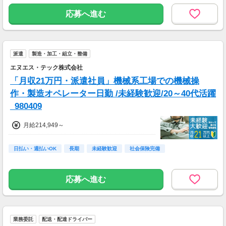
高校卒業以上
応募へ進む
派遣
製造・加工・組立・整備
エヌエス・テック株式会社
「月収21万円・派遣社員」機械系工場での機械操
作・製造オペレーター日勤 /未経験歓迎/20～40代活躍
_980409
月給214,949～
日払い・週払いOK
長期
未経験歓迎
社会保険完備
応募へ進む
業務委託
配送・配達ドライバー