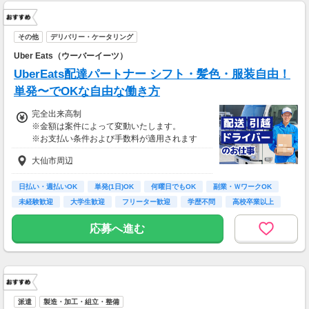
その他
デリバリー・ケータリング
Uber Eats（ウーバーイーツ）
UberEats配達パートナー シフト・髪色・服装自由！
単発〜でOKな自由な働き方
完全出来高制
※金額は案件によって変動いたします。
※お支払い条件および手数料が適用されます
大仙市周辺
日払い・週払いOK
単発(1日)OK
何曜日でもOK
副業・ＷワークOK
未経験歓迎
大学生歓迎
フリーター歓迎
学歴不問
高校卒業以上
応募へ進む
派遣
製造・加工・組立・整備