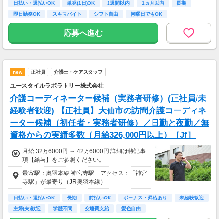
日払い・週払いOK
単発(1日)OK
1週間以内
1ヵ月以内
長期
即日勤務OK
スキマバイト
シフト自由
何曜日でもOK
応募へ進む
new
正社員
介護士・ケアスタッフ
ユースタイルラボラトリー株式会社
介護コーディネーター候補（実務者研修）(正社員/未
経験者歓迎) 【正社員】大仙市の訪問介護コーディネ
ーター候補（初任者・実務者研修）／日勤と夜勤／無
資格からの実績多数（月給326,000円以上）［Jf］
月給 32万6000円 ～ 42万6000円 詳細は特記事
項【給与】をご参照ください。
最寄駅：奥羽本線 神宮寺駅 アクセス：「神宮
寺駅」が最寄り（JR奥羽本線）
日払い・週払いOK
長期
前払いOK
ボーナス・昇給あり
未経験歓迎
主婦(夫)歓迎
学歴不問
交通費支給
髪色自由