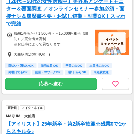
【20代～50代の女性活躍中】美容系アンケートモニ
ター＆覆面調査 ／オンラインセミナー参加必須・面
接ナシ＆履歴書不要・お試し短期・副業OK！スマホ
で完結
報酬1件あたり 1,500円 ~ ～15,000円相当（謝
礼）／完全出来高制
※お仕事によって異なります
※アンケート回答後、内容確認・承認を経て謝
大曲駅周辺(在宅OK！)
礼をお支払いします
【お仕事の一例】
日払い・週払いOK
単発(1日)OK
平日のみOK
土日祝のみOK
◆ 美容サプリのお試しモニター
何曜日でもOK
副業・ＷワークOK
週1日からOK
未経験歓迎
話題の美容サプリをお得に体験し、リアルな感
大学生歓迎
想を送るだけ♪
応募へ進む
キレイになりながらポイントがもらえる、人気
のモニターです！
・案件数 ：20～30件
正社員
メイク・ネイル
・所要時間：10～20分
・謝礼金 ：500PT（1P＝1円）＋商品提供あ
MAQUIA 大仙店
り
【アイリスト】25年新卒・第2新卒歓迎☆残業0で1か
◆ コスメのお試しモニター
らスキルを♪