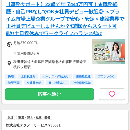
【事務サポート】22歳で年収444万円可！★職務経
歴・自己PRなしでOK★社員デビュー歓迎◎ ＜プラ
イム市場上場企業グループで安心・安定＞建設業界で
正社員デビューしませんか？知識0からスタート可
能!!土日祝休みでワークライフバランス◎/z
月給370,000円～
※試用期間3ヶ月
待遇に変わりありません。
秋田新幹線大曲駅田沢湖線北大曲駅田沢湖線羽
後四ツ屋駅
▽月給額に下記の一律手当含む
■エリア職種手当／1万2,000円～3万円
長期
土日祝休み
ボーナス・昇給あり
未経験歓迎
ブランクOK
■稼働手当／1万円
学歴不問
交通費支給
寮・社宅あり
社会保険完備
▽その他手当
応募へ進む
■残業手当(超過分)
■引越手当／3万円（支給条件あり）
■資格手当（20種類の資格に対して支給）※最
大4万円／月 支給
派遣
製造・加工・組立・整備
＜年収例＞
株式会社テクノ・サービス/735681
年収444万円／22歳／入社1年目