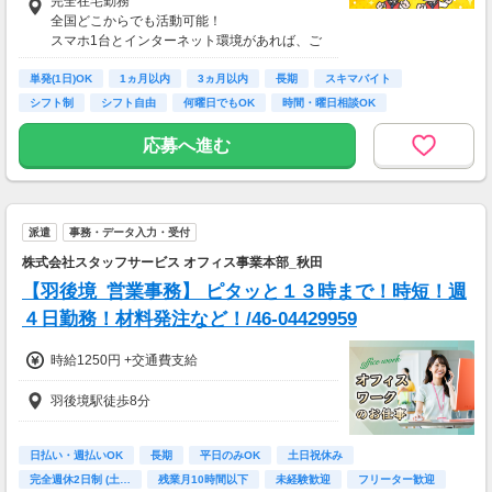
完全在宅勤務
【収入例】
全国どこからでも活動可能！
■事務職Aさん（週3日・月50時間程度）
スマホ1台とインターネット環境があれば、ご
月収8万円～15万円
自宅からスタートできます。
■営業職Bさん（週4日・月80時間程度）
単発(1日)OK
通勤時間ゼロだから、本業やプライベートとの
1ヵ月以内
3ヵ月以内
長期
スキマバイト
月収15万円～25万円
両立もラクラク♪
シフト制
シフト自由
何曜日でもOK
時間・曜日相談OK
■主婦Cさん（月100時間程度）
月収20万円以上
応募へ進む
現在活躍中のライバーの多くは会社員や主婦の
方。
本業や家庭と両立しながら副業として活動され
ています。
派遣
事務・データ入力・受付
株式会社スタッフサービス オフィス事業本部_秋田
【羽後境_営業事務】 ピタッと１３時まで！時短！週
４日勤務！材料発注など！/46-04429959
時給1250円 +交通費支給
羽後境駅徒歩8分
日払い・週払いOK
長期
平日のみOK
土日祝休み
完全週休2日制 (土…
残業月10時間以下
未経験歓迎
フリーター歓迎