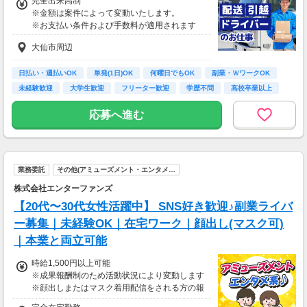
完全出来高制
※金額は案件によって変動いたします。
※お支払い条件および手数料が適用されます
大仙市周辺
日払い・週払いOK
単発(1日)OK
何曜日でもOK
副業・ＷワークOK
未経験歓迎
大学生歓迎
フリーター歓迎
学歴不問
高校卒業以上
応募へ進む
業務委託
その他(アミューズメント・エンタメ…
株式会社エンターファンズ
【20代〜30代女性活躍中】 SNS好き歓迎♪副業ライバ
ー募集｜未経験OK｜在宅ワーク｜顔出し(マスク可)
｜本業と両立可能
時給1,500円以上可能
※成果報酬制のため活動状況により変動します
※顔出しまたはマスク着用配信をされる方の報
酬基準となります