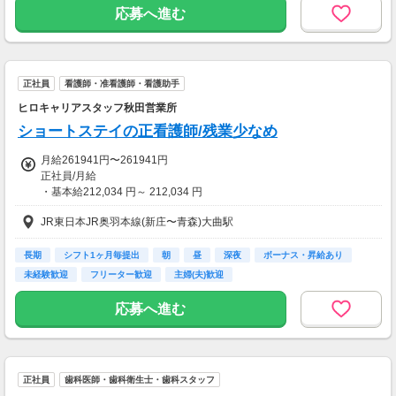
全額支給
応募へ進む
②指名料
1回の指名につき、400円支給
＜例＞
入社半年目：1ヵ月10回…指名料4,000円
正社員
看護師・准看護師・看護助手
入社4年目：1ヵ月47回…指名料18,800円
ヒロキャリアスタッフ秋田営業所
③そのほかインセンティブ（役職手当など）
ショートステイの正看護師/残業少なめ
最低収入保障制度あり！
月給261941円〜261941円
指名が入りにくい新人の時期に
正社員/月給
1日あたり5000円ほど支給される制度です
・基本給212,034 円～ 212,034 円
＜給与例＞
JR東日本JR奥羽本線(新庄〜青森)大曲駅
【その他の手当等付記事項】
●月収294,624円＋手当
・基本給には、資格手当50,000円、処遇改善手当43,000円、特定手当
（1分につき37.2円・22日勤務）
4,500円及びベースアップ手当7,500円を含む
長期
シフト1ヶ月毎提出
朝
昼
深夜
ボーナス・昇給あり
●月収396,000円＋指名料
・当社規定による扶養手当1子あたり6千円/月あり
未経験歓迎
フリーター歓迎
主婦(夫)歓迎
（1分につき50円・22日勤務）
・通勤手当あり(上限あり)
・昇給あり
応募へ進む
※勤務日数は各自でコントロール可
・賞与あり
・退職金制度あり(勤続5年以上)
【交通費】
・固定残業代なし
なし
・転勤なし
正社員
歯科医師・歯科衛生士・歯科スタッフ
・試用期間なし