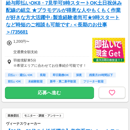
年収520万円／28歳／入社3年目
給与即払いOK8・7見学可9時スタートOK土日祝休み
年収600万円／32歳／入社5年目
配線の組立 ★プラモデルが得意な人やもくもく作業
年収790万円／36歳／入社9年目
が好きな方大活躍中♪製造経験者尚可★9時スタート
など時短のご相談も可能です♪＜長期のお仕事
＞/735681
1,200円〜
交通費全額支給
即払い制度有
羽後境駅車5分
※希望エリアに合わせてお仕事紹介可能です！
日払い・週払いOK
長期
即日勤務OK
深夜
残業月20時間以下
前払いOK
未経験歓迎
新卒・第二新卒歓迎
フリーター歓迎
応募へ進む
業務委託
モニター・調査・アンケート
ヴィーナスウォーカー