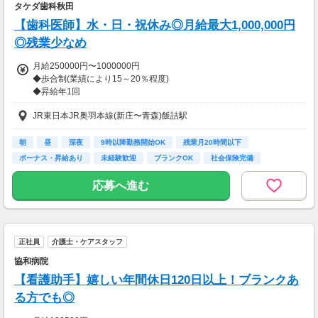
・時間外労働あり(月平均2時間)
タケダ歯科秋田
・年間休日数110日
【歯科医師】水・日・祝休み◎月給最大1,000,000円
・6ヶ月経過後の年次有給休暇日数10日
◎残業少なめ
【就業規則】
月給250000円〜1000000円
・介護、看護、育児休業取得実績あり
◆歩合制(業績により15～20％程度)
・外国人雇用実績あり
◆昇給年1回
※給与は経験・技能により応相談
【交通費】
JR東日本JR奥羽本線(新庄〜青森)飯詰駅
一部支給
【交通費】
なし
朝
昼
深夜
9時以降勤務開始OK
残業月20時間以下
ボーナス・昇給あり
未経験歓迎
ブランクOK
社会保険完備
応募へ進む
正社員
介護士・ケアスタッフ
協和病院
【看護助手】嬉しい年間休日120日以上！ブランクあ
る方でも◎