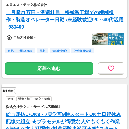
エヌエス・テック株式会社
「月収21万円・派遣社員」機械系工場での機械操
作・製造オペレーター日勤 /未経験歓迎/20～40代活躍
_980409
月給214,949～
日払い・週払いOK
長期
未経験歓迎
社会保険完備
応募へ進む
派遣
製造・加工・組立・整備
株式会社テクノ・サービス/735681
給与即払いOK8・7見学可9時スタートOK土日祝休み
配線の組立 ★プラモデルが得意な人やもくもく作業
が好きな方大活躍中♪製造経験者尚可★9時スタート