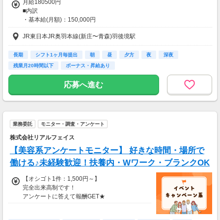
月給180500円
■内訳
・基本給(月額)：150,000円
・資格手当15,500円
JR東日本JR奥羽本線(新庄〜青森)羽後境駅
・処遇改善手当15,000円
■別途支給手当
・夜勤手当1回4,200円 ※回数分支給
長期
シフト1ヶ月毎提出
朝
昼
夕方
夜
深夜
・扶養手当
残業月20時間以下
ボーナス・昇給あり
・住宅手当(賃貸住宅にお住まいの方)
応募へ進む
【交通費】
一部支給
業務委託
モニター・調査・アンケート
株式会社リアルフェイス
【美容系アンケートモニター】 好きな時間・場所で
働ける♪未経験歓迎！扶養内・Wワーク・ブランクOK
【オシゴト1件：1,500円～】
完全出来高制です！
アンケートに答えて報酬GET★