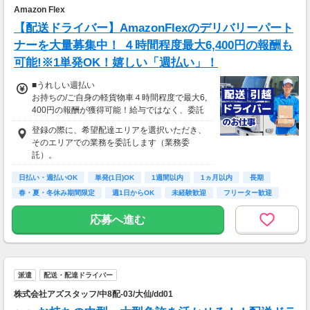
Amazon Flex
【配送ドライバー】AmazonFlexのデリバリーパート
ナーを大量募集中！ ４時間程度最大6,400円の報酬も
可能!※1単発OK！嬉しい「週払い」！
■うれしい週払い
お持ちの/ご自身の軽貨物車４時間程度で最大6,
400円の報酬が獲得可能！給与ではなく、委託
業務に応じた報酬をお支払いする業務委託のお
登録の際に、希望配達エリアを選択いただき、
仕事です。うれしい週払い。
そのエリアでの業務を委託します（業務委
※東北エリアで4-6月に稼働した場合を想定。
託）。
地域により異なります
※報酬は規約にしたがい配達完了の15日後に支
日払い・週払いOK
単発(1日)OK
1週間以内
1ヵ月以内
長期
払いますが、可能な場合は、より早く、週払い
春・夏・冬休み期間限定
週1日からOK
未経験歓迎
フリーター歓迎
で前週稼働分をお支払いします。
応募へ進む
登録の際に、希望配達エリアを選択いただき、
そのエリアでの業務を委託します（業務委
託）。
派遣
配送・配達ドライバー
株式会社アズスタッフ/中8配-03/大仙/dd01