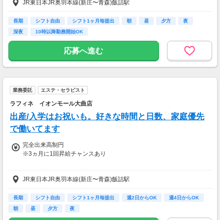
JR東日本JR奥羽本線(新庄〜青森)飯詰駅
※決められたエリア内での転勤あり
①②ともに試用期間あり
長期
シフト自由
シフト1ヶ月毎提出
朝
昼
夕方
夜
・雇用形態：正社員
深夜
10時以降勤務開始OK
・期間：6ヵ月
・給与：上記給与額から変動なし
応募へ進む
フレッシュセラピスト（約6ヵ月）昇格後
社内で給与査定を実施し、給与額を決定
業務委託
エステ・セラピスト
【モデル年収例 ※全国社員】
◆年収360万円/入社1年目フレッシュセラピスト
ラフィネ イオンモール大曲店
※月収243,000円+賞与
出産/入学はお祝いも。好きな時間と日数、家庭優先
◆年収400万円/入社3年目チーフセラピスト
※月収265,000円+賞与
で働いてます
完全出来高制円
【そのほか】
※3ヵ月に1回昇給チャンスあり
◆昇給あり
・3ヶ月ごとにチャンスあり
＜報酬の仕組み＞
◆賞与
JR東日本JR奥羽本線(新庄〜青森)飯詰駅
1ヵ月の報酬は①～③の合算でお渡しします。
・年2回（6月、12月）※業績による
①施術
・指名料は賞与に含んで支給
施術時間1分単位で支給
◆時間外手当あり
長期
シフト自由
シフト1ヶ月毎提出
週2日からOK
週4日からOK
1分につき、37.2円～67.8円
朝
昼
夕方
夜
※60分で2,232円～4,068円！
【交通費】