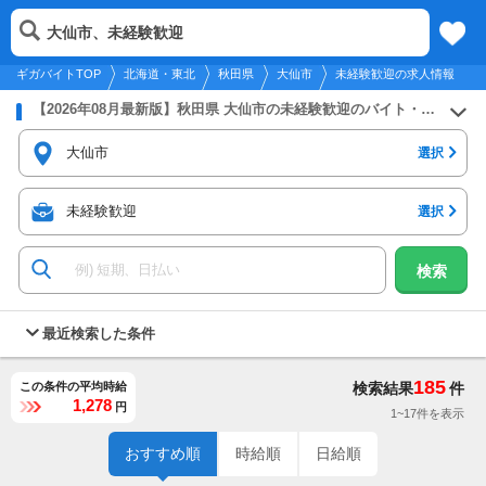
2026年8月9日
更新
tog
大仙市、未経験歓迎
北海道・東北
履歴
保存
メニュー
nav
ギガバイトTOP
北海道・東北
秋田県
大仙市
未経験歓迎の求人情報
【2026年08月最新版】秋田県 大仙市の未経験歓迎のバイト・アルバイト・パートの求人募集情報
大仙市
選択
未経験歓迎
選択
検索
最近検索した条件
185
この条件の平均時給
検索結果
件
1,278
円
1~17件を表示
おすすめ順
時給順
日給順