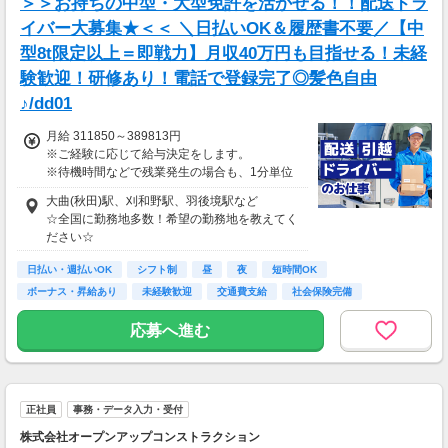
＞＞お持ちの中型・大型免許を活かせる！！配送ドラ
イバー大募集★＜＜ ＼日払いOK＆履歴書不要／【中
型8t限定以上＝即戦力】月収40万円も目指せる！未経
験歓迎！研修あり！電話で登録完了◎髪色自由
♪/dd01
月給 311850～389813円
※ご経験に応じて給与決定をします。
※待機時間などで残業発生の場合も、1分単位
で残業代をお支払いします！
大曲(秋田)駅、刈和野駅、羽後境駅など
※研修・研修時給については面談時にお伝えし
☆全国に勤務地多数！希望の勤務地を教えてく
ます
ださい☆
＊交通費一部支給（案件による）
日払い・週払いOK
シフト制
昼
夜
短時間OK
ボーナス・昇給あり
未経験歓迎
交通費支給
社会保険完備
応募へ進む
正社員
事務・データ入力・受付
株式会社オープンアップコンストラクション