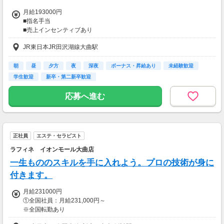
スキンケア・ヘアケア商品を実際に使ってレビ
月給193000円
ュー！
■指名手当
美容好きにぴったりの、楽しみながらできるお
■売上インセンティブあり
仕事です。
■昇給あり
JR東日本JR田沢湖線大曲駅
・案件数 ：10～20件
【昇給制度について】
・所要時間：10～20分
・雇用形態：正社員
・謝礼金 ：500PT（1P＝1円）＋商品提供あ
朝
昼
夕方
夜
深夜
ボーナス・昇給あり
未経験歓迎
・昇給額：平均5千円～2万円(1回あたり)※昨年度実績
り
学生歓迎
新卒・第二新卒歓迎
・回数：年2回(6ヵ月に1度)
・反映時期：決定した翌月の給与から反映
◆ 生活に役立つサービスの調査
応募へ進む
・評価手法：毎月の店舗＆個人売上と業務態度
保険相談・クレカ発行など、サービス体験後に
アンケートに回答するだけ！
【交通費】
高額謝礼も狙える人気ジャンルです。
全額支給
正社員
エステ・セラピスト
・案件数 ：10～20件
・所要時間：1～2時間
ラフィネ イオンモール大曲店
・謝礼 ：2,000～10,000PT（1P＝1円）
一生もののスキルを手に入れよう。プロの技術が身に
付きます。
★今だけ！お得なキャンペーン実施中★
電話セミナーに参加 & モニター応募完了で、A
月給231000円
mazonギフトカード2,000円分をプレゼント！
①全国社員：月給231,000円～
※全国転勤あり
②エリア限定社員：月給223,000円～