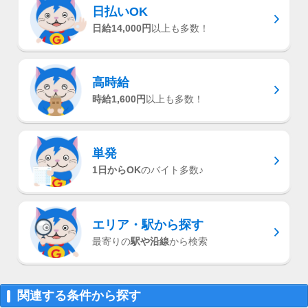
日払いOK
日給14,000円
以上も多数！
高時給
時給1,600円
以上も多数！
単発
1日からOK
のバイト多数♪
エリア・駅
から探す
最寄りの
駅や沿線
から検索
関連する条件から探す