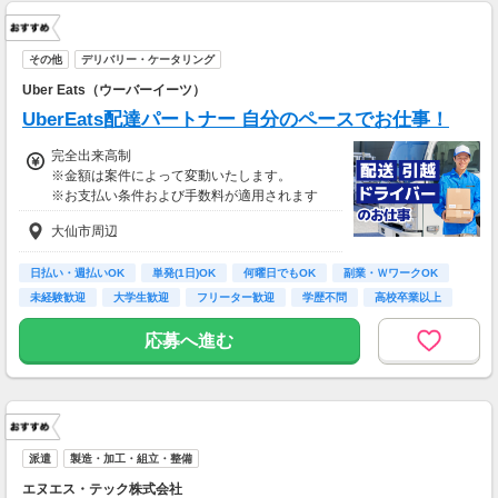
その他
デリバリー・ケータリング
Uber Eats（ウーバーイーツ）
UberEats配達パートナー 自分のペースでお仕事！
完全出来高制
※金額は案件によって変動いたします。
※お支払い条件および手数料が適用されます
大仙市周辺
日払い・週払いOK
単発(1日)OK
何曜日でもOK
副業・ＷワークOK
未経験歓迎
大学生歓迎
フリーター歓迎
学歴不問
高校卒業以上
応募へ進む
派遣
製造・加工・組立・整備
エヌエス・テック株式会社