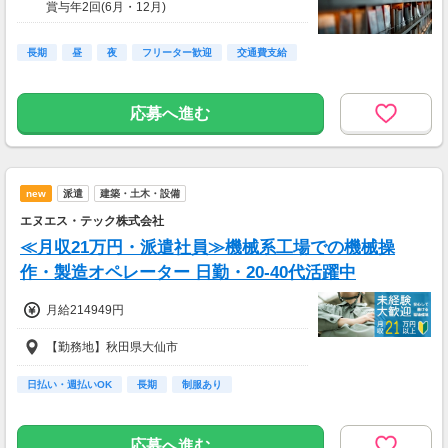
賞与年2回(6月・12月)
【交通費】
長期
昼
夜
フリーター歓迎
交通費支給
通勤手当：全額支給(秋田勤務の場合は、車通勤
も含む)
応募へ進む
new
派遣
建築・土木・設備
エヌエス・テック株式会社
≪月収21万円・派遣社員≫機械系工場での機械操
作・製造オペレーター 日勤・20-40代活躍中
月給214949円
【勤務地】秋田県大仙市
日払い・週払いOK
長期
制服あり
応募へ進む