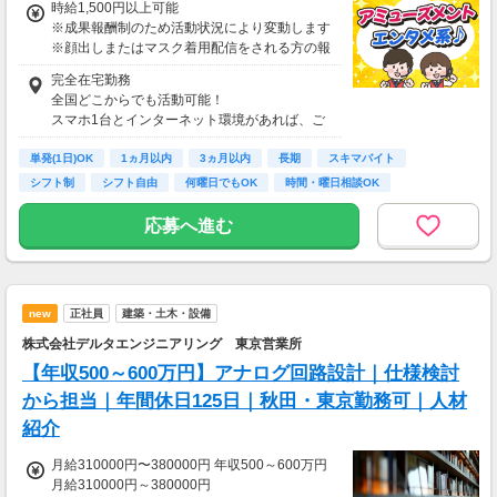
時給1,500円以上可能
※成果報酬制のため活動状況により変動します
※顔出しまたはマスク着用配信をされる方の報
酬基準となります
完全在宅勤務
【収入例】
全国どこからでも活動可能！
■事務職Aさん（週3日・月50時間程度）
スマホ1台とインターネット環境があれば、ご
月収8万円～15万円
自宅からスタートできます。
■営業職Bさん（週4日・月80時間程度）
単発(1日)OK
通勤時間ゼロだから、本業やプライベートとの
1ヵ月以内
3ヵ月以内
長期
スキマバイト
月収15万円～25万円
両立もラクラク♪
シフト制
シフト自由
何曜日でもOK
時間・曜日相談OK
■主婦Cさん（月100時間程度）
月収20万円以上
応募へ進む
現在活躍中のライバーの多くは会社員や主婦の
方。
本業や家庭と両立しながら副業として活動され
ています。
new
正社員
建築・土木・設備
株式会社デルタエンジニアリング 東京営業所
【年収500～600万円】アナログ回路設計｜仕様検討
から担当｜年間休日125日｜秋田・東京勤務可｜人材
紹介
月給310000円〜380000円 年収500～600万円
月給310000円～380000円