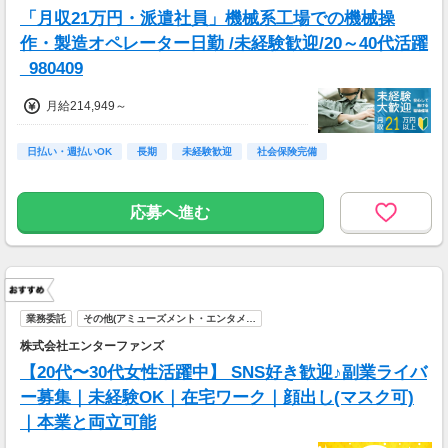
「月収21万円・派遣社員」機械系工場での機械操
作・製造オペレーター日勤 /未経験歓迎/20～40代活躍
_980409
月給214,949～
日払い・週払いOK
長期
未経験歓迎
社会保険完備
応募へ進む
業務委託
その他(アミューズメント・エンタメ…
株式会社エンターファンズ
【20代〜30代女性活躍中】 SNS好き歓迎♪副業ライバ
ー募集｜未経験OK｜在宅ワーク｜顔出し(マスク可)
｜本業と両立可能