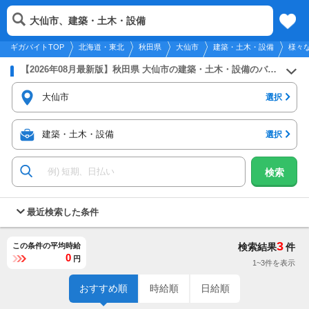
2026年8月9日
更新
tog
大仙市、建築・土木・設備
北海道・東北
履歴
保存
メニュー
nav
ギガバイトTOP
北海道・東北
秋田県
大仙市
建築・土木・設備
様々
【2026年08月最新版】秋田県 大仙市の建築・土木・設備のバイト・アルバイト・パートの求人募集情報
大仙市
選択
建築・土木・設備
選択
検索
最近検索した条件
3
この条件の平均時給
検索結果
件
0
円
1~3件を表示
おすすめ順
時給順
日給順