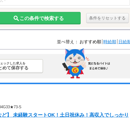
この条件で検索する
条件をリセットする
並べ替え：
おすすめ順
時給順
日給
ェックした求人を
とめて保存する
G33★73-S
など】 未経験スタートOK！土日祝休み！高収入でしっかり