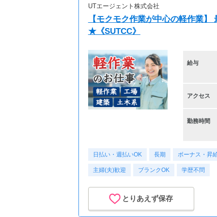
UTエージェント株式会社
【モクモク作業が中心の軽作業】 最
★《SUTCC》
給与
アクセス
勤務時間
日払い・週払いOK
長期
ボーナス・昇
主婦(夫)歓迎
ブランクOK
学歴不問
とりあえず保存