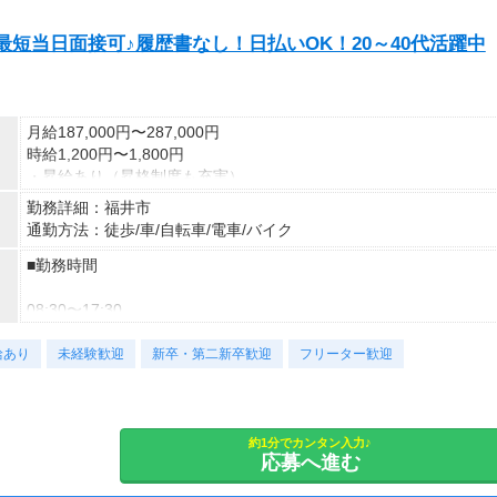
短当日面接可♪履歴書なし！日払いOK！20～40代活躍中
月給187,000円〜287,000円
時給1,200円〜1,800円
・昇給あり（昇格制度も充実）
・各種手当あり（残業手当、休出手当、深夜手当）
勤務詳細：福井市
・最大月収例287,000円（月給＋諸手当）
通勤方法：徒歩/車/自転車/電車/バイク
■日払い制度（新制度）
■勤務時間
・最短5分で働いた分の給与を口座受取可能
・スマホからカンタン申請
08:30〜17:30
・1,000円単位で利用可能
給あり
※勤務例：
未経験歓迎
新卒・第二新卒歓迎
フリーター歓迎
08:00〜17:00
20:30〜翌05:00
・日勤のみ／2交替／3交替あり
約1分でカンタン入力♪
応募へ進む
・実働8時間（休憩1時間）