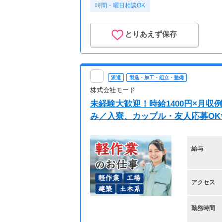
時間・曜日相談OK
とりあえず保存
派遣
製造・加工・組立・整備
株式会社モード
未経験大歓迎！時給1400円×月収例2
み／入寮、カップル・友人応募OK
給与
アクセス
勤務時間