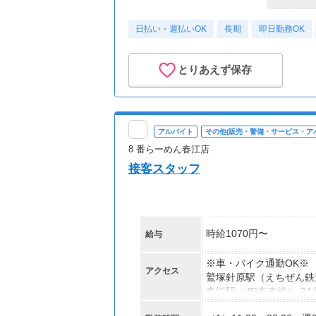
日払い・週払いOK
長期
即日勤務OK
とりあえず保存
アルバイト
その他(販売・警備・サービス・ア
8 番らーめん春江店
接客スタッフ
時給1070円〜
給与
※車・バイク通勤OK※
アクセス
鷲塚針原駅（えちぜん鉄道
春江駅（JR在来線）-21
森田駅（JR在来線）-24