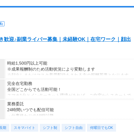
■勤務日数
週5日勤務
)
■残業・休日
S好き歓迎♪副業ライバー募集｜未経験OK｜在宅ワーク｜顔出
・土日休み／土日祝休み／シフト制（配属先による）
・年間休日113日～131日
・有給休暇あり
・長期休暇あり（配属先による）
時給1,500円以上可能
※成果報酬制のため活動状況により変動します
※顔出しまたはマスク着用配信をされる方の報酬基準となります
【収入例】
完全在宅勤務
■事務職Aさん（週3日・月50時間程度）
全国どこからでも活動可能！
月収8万円～15万円
スマホ1台とインターネット環境があれば、ご自宅からスタートで
■営業職Bさん（週4日・月80時間程度）
きます。
業務委託
月収15万円～25万円
通勤時間ゼロだから、本業やプライベートとの両立もラクラク♪
24時間いつでも配信可能
■主婦Cさん（月100時間程度）
・仕事終わりの19時以降
月収20万円以上
・休日だけ
現在活躍中のライバーの多くは会社員や主婦の方。
長期
・スキマ時間だけ
スキマバイト
シフト制
シフト自由
何曜日でもOK
本業や家庭と両立しながら副業として活動されています。
など、ご自身のライフスタイルに合わせて活動できます。