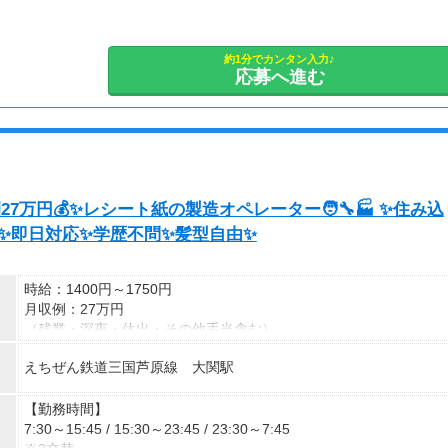
副業として活動されている方が多数在籍しており、本業と両立しな
がら続けやすい環境です。
安定した活動を目指す方には、月30〜50時間以上の配信を推奨し
約1分でカンタン入力♪
応募へ進む
ています。
7万円💰✨レシート紙の製造オペレーター🧑‍🔧🏭 ✨住み込
✨即日対応✨学歴不問✨髪型自由✨
時給：1400円～1750円
月収例：27万円
（残業・深夜・休出・その他手当含む）
えちぜん鉄道三国芦原線 大関駅
【勤務時間】
7:30～15:45 / 15:30～23:45 / 23:30～7:45