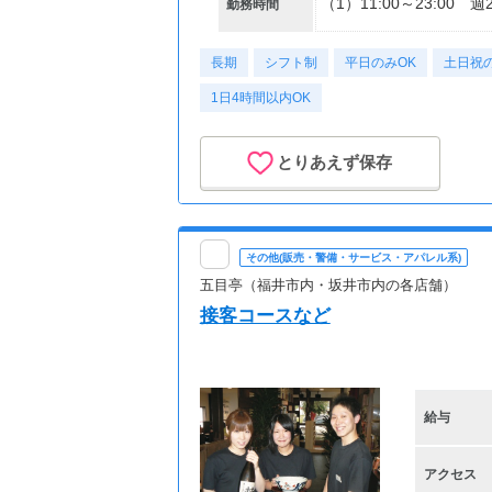
（1）11:00～23:00
勤務時間
長期
シフト制
平日のみOK
土日祝の
1日4時間以内OK
とりあえず保存
その他(販売・警備・サービス・アパレル系)
五目亭（福井市内・坂井市内の各店舗）
接客コースなど
給与
アクセス