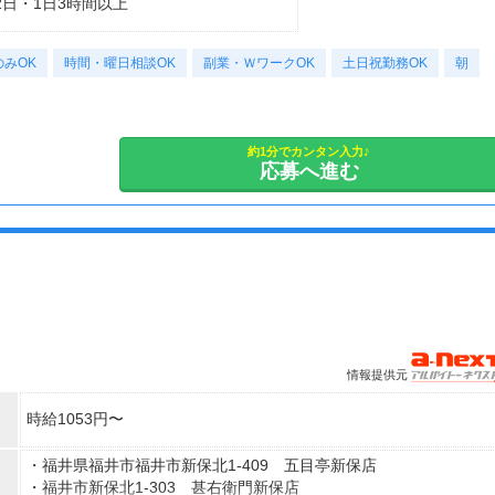
 週2日・1日3時間以上
みOK
時間・曜日相談OK
副業・ＷワークOK
土日祝勤務OK
朝
約1分でカンタン入力♪
応募へ進む
情報提供元
時給1053円〜
・福井県福井市福井市新保北1-409 五目亭新保店
・福井市新保北1-303 甚右衛門新保店