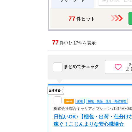
フリーワード
77
件ヒット
77
件中
1~17件を表示
チ
まとめてチェック
ま
new
派遣
梱包・検品・仕分・商品管理
株式会社綜合キャリアオプション /1314VF0804
日払いOK♪【梱包・出荷・仕分け
稼ぐ！こじんまりな安心職場☆