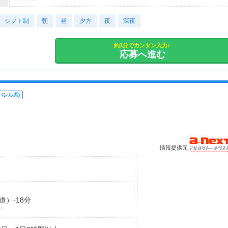
※3交替
シフト制
【休日・休暇】
朝
昼
夕方
夜
深夜
◆シフト制 / 4勤2休もしくは4勤1休
◆年間休日120日前後
約1分でカンタン入力♪
◆GW、夏季、年末年始
応募へ進む
※配属先／会社カレンダーに準ずる
定年年齢を上限として募集しています。
（例：定年60歳のため、59歳以下の方を対象とします）
パレル系)
※雇用対策法施行規則第1条の3第1項第1号による年齢制限
情報提供元
）-18分
分
分