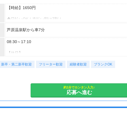
【時給】1650円
◆日払いOK！支払い額は7割！
※規定・支払い条件有
芦原温泉駅から車7分
08:30～17:10
【休日】
土日祝日 休日
新卒・第二新卒歓迎
フリーター歓迎
経験者歓迎
ブランクOK
【休日備考】
土日祝(会社カレンダー)
【休憩時間】
約1分でカンタン入力♪
応募へ進む
60分
【残業】
あり(月10時間以上)