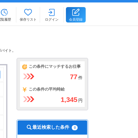
閲覧履歴
保存リスト
ログイン
会員登録
ガバイト。
この条件にマッチするお仕事
77
件
この条件の平均時給
1,345
円
最近検索した条件
0