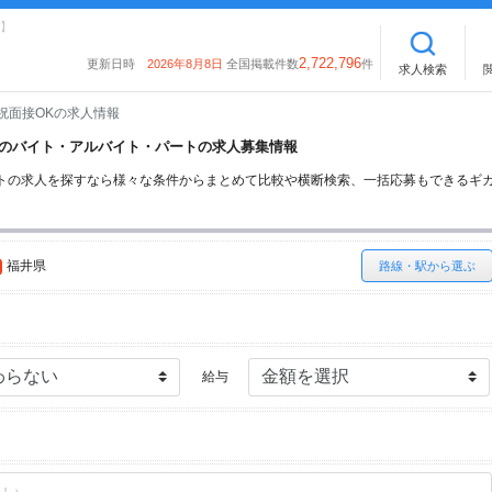
】
2,722,796
更新日時
2026年8月8日
全国掲載件数
件
求人検索
祝面接OKの求人情報
OKのバイト・アルバイト・パートの求人募集情報
トの求人を探すなら様々な条件からまとめて比較や横断検索、一括応募もできるギ
福井県
路線・駅から選ぶ
給与