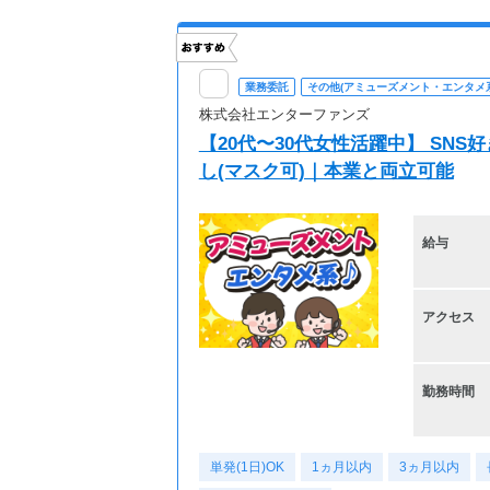
業務委託
その他(アミューズメント・エンタメ系
株式会社エンターファンズ
【20代〜30代女性活躍中】 SN
し(マスク可)｜本業と両立可能
給与
アクセス
勤務時間
単発(1日)OK
1ヵ月以内
3ヵ月以内