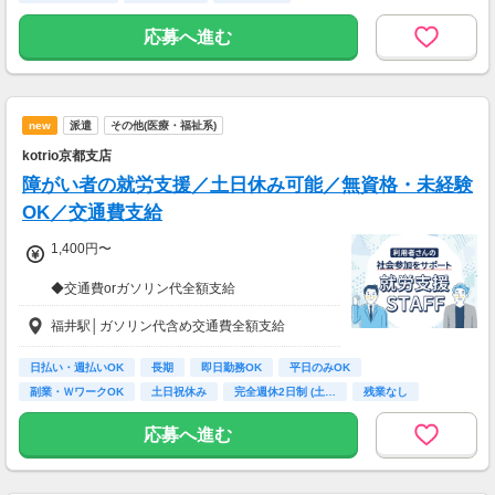
＝日収1万2025円×月22日
応募へ進む
【試用・研修期間】
◇研修期間14日間：時給 1200円
new
派遣
その他(医療・福祉系)
kotrio京都支店
障がい者の就労支援／土日休み可能／無資格・未経験
OK／交通費支給
1,400円〜
◆交通費orガソリン代全額支給
◆各種社会保険完備
福井駅│ガソリン代含め交通費全額支給
◆資格支援制度有
◆日払い・週払い制度（各規定有）
日払い・週払いOK
長期
即日勤務OK
平日のみOK
急な出費にあんしんの制度です。
副業・ＷワークOK
土日祝休み
完全週休2日制 (土…
残業なし
スマホからかんたんに申請が出来ます！
ボーナス・昇給あり
応募へ進む