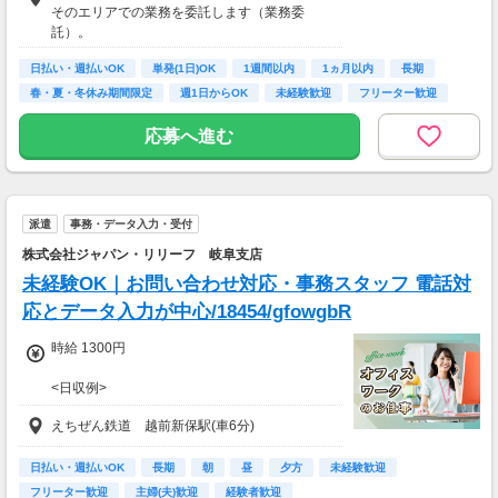
そのエリアでの業務を委託します（業務委
※中部エリアで4-6月に稼働した場合を想定。
託）。
地域により異なります。
※報酬は規約にしたがい配達完了の15日後に支
日払い・週払いOK
単発(1日)OK
1週間以内
1ヵ月以内
長期
払いますが、可能な場合は、より早く、週払い
春・夏・冬休み期間限定
週1日からOK
未経験歓迎
フリーター歓迎
で前週稼働分をお支払いします。
応募へ進む
登録の際に、希望配達エリアを選択いただき、
そのエリアでの業務を委託します（業務委
託）。
派遣
事務・データ入力・受付
株式会社ジャパン・リリーフ 岐阜支店
未経験OK｜お問い合わせ対応・事務スタッフ 電話対
応とデータ入力が中心/18454/gfowgbR
時給 1300円
<日収例>
日収1万2025円
えちぜん鉄道 越前新保駅(車6分)
＝時給1300円×8h＋残業1h
<月収例>
日払い・週払いOK
長期
朝
昼
夕方
未経験歓迎
月収26万円以上可能
フリーター歓迎
主婦(夫)歓迎
経験者歓迎