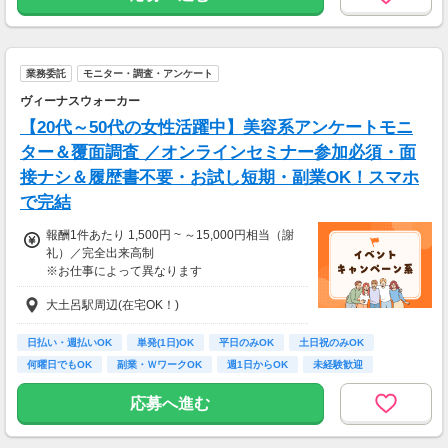
業務委託
モニター・調査・アンケート
ヴィーナスウォーカー
【20代～50代の女性活躍中】美容系アンケートモニ
ター＆覆面調査 ／オンラインセミナー参加必須・面
接ナシ＆履歴書不要・お試し短期・副業OK！スマホ
で完結
報酬1件あたり 1,500円 ~ ～15,000円相当（謝
礼）／完全出来高制
※お仕事によって異なります
※アンケート回答後、内容確認・承認を経て謝
大土呂駅周辺(在宅OK！)
礼をお支払いします
【お仕事の一例】
日払い・週払いOK
単発(1日)OK
平日のみOK
土日祝のみOK
◆ 美容サプリのお試しモニター
何曜日でもOK
副業・ＷワークOK
週1日からOK
未経験歓迎
話題の美容サプリをお得に体験し、リアルな感
大学生歓迎
想を送るだけ♪
応募へ進む
キレイになりながらポイントがもらえる、人気
のモニターです！