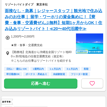
リゾートバイトダイブ 東京本社
面接なし・急募｜レジャースタッフ｜観光地で住み込
みのお仕事｜ 留学・ワーホリの資金集めに！【寮
費・食事・交通費ぜんぶ無料】短期1ヶ月からOK！住
み込みリゾートバイト！≪20〜40代活躍中≫
1,200円〜2,000円
★寮・食事・交通費支給
住み込みのお仕事のため、以下の補助がありま
【勤務地】北海道から沖縄迄全国リゾート地80
す。
0ヶ所/現地迄の往復交通費支給（規定有）
・寮費・光熱費無料（個室あり）
※こちらのお仕事はリゾートバイトを紹介する
・食事無料
募集となっており実際に募集がある勤務地と異
・Wi-Fiあり
日払い・週払いOK
なる場合がございます。
1週間以内
1ヵ月以内
3ヵ月以内
長期
・往復交通費支給（上限あり）
カウンセリングでご希望条件をお伺いし、全国
即日勤務OK
ボーナス・昇給あり
未経験歓迎
フリーター歓迎
※勤務地による
からお仕事をご案内いたします。※ご自宅から
の通勤も可
応募へ進む
生活費がかからないので、働いた分のほとんど
を貯金にまわすことができます！
★お仕事開始までの流れ★
応募→初回カウンセリング（電話15分）→希望
▼月収例
のお仕事へ応募（面接なし）→お仕事開始
25万5,300円
＝(時給1,200円×8h＋残業1h)×23日