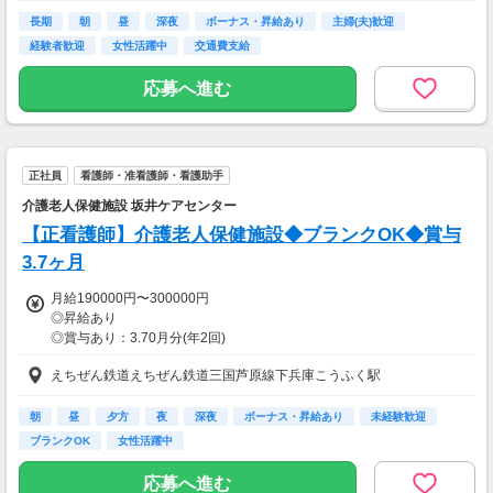
■昇給・昇格随時
長期
朝
昼
深夜
ボーナス・昇給あり
主婦(夫)歓迎
【交通費】
経験者歓迎
女性活躍中
交通費支給
全額支給
応募へ進む
正社員
看護師・准看護師・看護助手
介護老人保健施設 坂井ケアセンター
【正看護師】介護老人保健施設◆ブランクOK◆賞与
3.7ヶ月
月給190000円〜300000円
◎昇給あり
◎賞与あり：3.70月分(年2回)
えちぜん鉄道えちぜん鉄道三国芦原線下兵庫こうふく駅
＜諸手当＞
◎夜勤手当：8,000円/回(月平均5回程度)
◎特殊手当：10,000円
朝
昼
夕方
夜
深夜
ボーナス・昇給あり
未経験歓迎
◎調整手当：20,000円～40,000円
ブランクOK
女性活躍中
◎皆勤手当：5,000円
応募へ進む