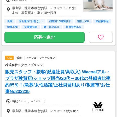
最寄駅：北陸本線 敦賀駅 アクセス：JR北陸
本線 敦賀駅より車で10分程度
長期
完全週休2日制 (土…
残業月10時間以下
前払いOK
未経験歓迎
学歴不問
交通費支給
寮・社宅あり
社員登用あり
応募へ進む
new
派遣
アパレル・ファッション
株式会社スタッフブリッジ
販売スタッフ・接客(派遣社員/高収入) Wacoalアル・
プラザ敦賀店/ショップ販売/20代～30代の登録者比率
約85％！/急募/女性活躍/正社員登用あり/敦賀市/お仕
事No232235
時給 1400円 ～ 1400円
最寄駅：北陸本線 敦賀駅 アクセス：敦賀 8分