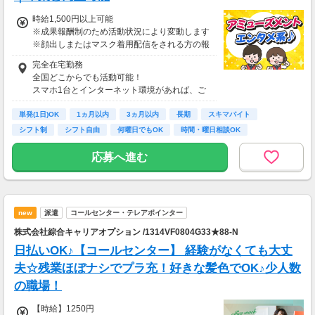
時給1,500円以上可能
※成果報酬制のため活動状況により変動します
※顔出しまたはマスク着用配信をされる方の報
酬基準となります
完全在宅勤務
【収入例】
全国どこからでも活動可能！
■事務職Aさん（週3日・月50時間程度）
スマホ1台とインターネット環境があれば、ご
月収8万円～15万円
自宅からスタートできます。
■営業職Bさん（週4日・月80時間程度）
単発(1日)OK
通勤時間ゼロだから、本業やプライベートとの
1ヵ月以内
3ヵ月以内
長期
スキマバイト
月収15万円～25万円
両立もラクラク♪
シフト制
シフト自由
何曜日でもOK
時間・曜日相談OK
■主婦Cさん（月100時間程度）
月収20万円以上
応募へ進む
現在活躍中のライバーの多くは会社員や主婦の
方。
本業や家庭と両立しながら副業として活動され
ています。
new
派遣
コールセンター・テレアポインター
株式会社綜合キャリアオプション /1314VF0804G33★88-N
日払いOK♪【コールセンター】 経験がなくても大丈
夫☆残業ほぼナシでプラ充！好きな髪色でOK♪少人数
の職場！
【時給】1250円