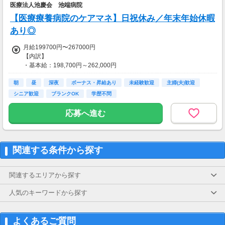
医療法人池慶会 池端病院
【交通費】
【医療療養病院のケアマネ】日祝休み／年末年始休暇
全額支給
あり◎
月給199700円〜267000円
【内訳】
・基本給：198,700円～262,000円
・職務手当：1,000円～5,000円
朝
昼
深夜
ボーナス・昇給あり
未経験歓迎
主婦(夫)歓迎
【昇給、賞与】
シニア歓迎
ブランクOK
学歴不問
・昇給：1,300円～2,200円／月（前年度実績あり）
・賞与：計2.00ヶ月分／年2回（前年度実績あり）
応募へ進む
【交通費】
一部支給
関連する条件から探す
関連するエリアから探す
人気のキーワードから探す
よくあるご質問