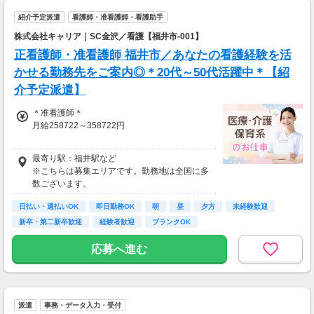
紹介予定派遣
看護師・准看護師・看護助手
株式会社キャリア｜SC金沢／看護【福井市-001】
正看護師・准看護師 福井市／あなたの看護経験を活
かせる勤務先をご案内◎＊20代～50代活躍中＊【紹
介予定派遣】
＊准看護師＊
月給258722～358722円
＊正看護師＊
最寄り駅：福井駅など
月給272338～372338円
※こちらは募集エリアです。勤務地は全国に多
数ございます。
日払い・週払いOK
即日勤務OK
朝
昼
夕方
未経験歓迎
新卒・第二新卒歓迎
経験者歓迎
ブランクOK
応募へ進む
派遣
事務・データ入力・受付