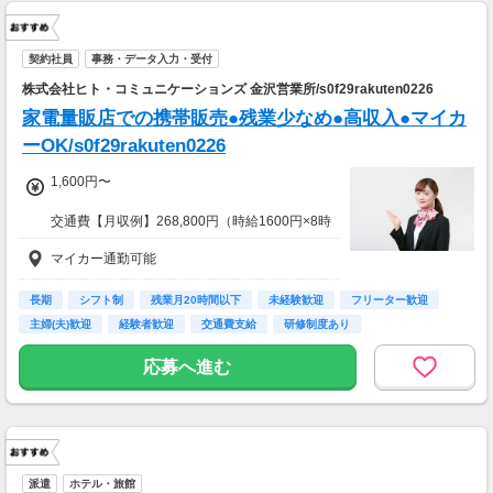
契約社員
事務・データ入力・受付
株式会社ヒト・コミュニケーションズ 金沢営業所/s0f29rakuten0226
家電量販店での携帯販売●残業少なめ●高収入●マイカ
ーOK/s0f29rakuten0226
1,600円〜
交通費【月収例】268,800円（時給1600円×8時
間×21日勤務の場合）
マイカー通勤可能
長期
シフト制
残業月20時間以下
未経験歓迎
フリーター歓迎
主婦(夫)歓迎
経験者歓迎
交通費支給
研修制度あり
応募へ進む
派遣
ホテル・旅館