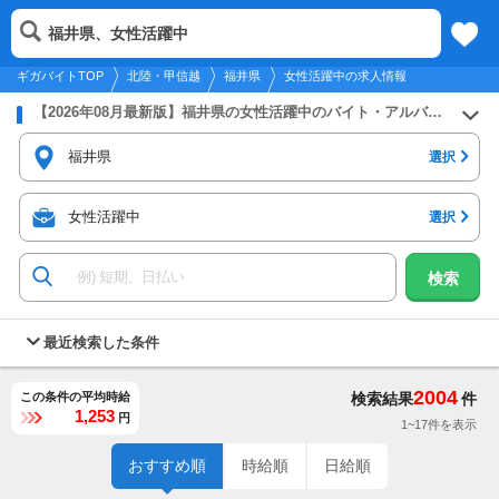
2026年8月7日
更新
tog
福井県、女性活躍中
北陸・甲信越
履歴
保存
メニュー
nav
ギガバイトTOP
北陸・甲信越
福井県
女性活躍中の求人情報
【2026年08月最新版】福井県の女性活躍中のバイト・アルバイト・パートの求人募集情報
福井県
選択
女性活躍中
選択
検索
最近検索した条件
2004
この条件の平均時給
検索結果
件
1,253
円
1~17件を表示
おすすめ順
時給順
日給順