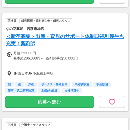
〈月給例〉
月収 225,000円円～335,000円になります。
8,000円／回×5回で計算しています。
正社員
歯科医師・歯科衛生士・歯科スタッフ
【交通費】
一部支給
なの花薬局 若狭市場店
＜新卒募集＞出産・育児のサポート体制◎福利厚生も
充実！薬剤師
月給256000円
基本給206,000円～+薬剤師手当50,000円
昇給 年１回（４月）
JR西日本JR小浜線上中駅
賞与 年２回（６月、12月）
＜その他手当＞
朝
昼
深夜
ボーナス・昇給あり
未経験歓迎
学生歓迎
■通勤手当
新卒・第二新卒歓迎
主婦(夫)歓迎
女性活躍中
■残業手当
■認定薬剤師手当
応募へ進む
■認定指導薬剤師手当
■薬局長手当
■ブロック長手当
■赴任手当
正社員
介護士・ケアスタッフ
■地域手当