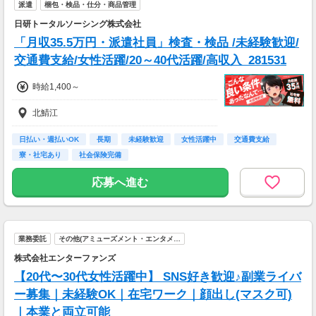
派遣
梱包・検品・仕分・商品管理
▼貯金の目安
日研トータルソーシング株式会社
＜リゾートバイト＞
「月収35.5万円・派遣社員」検査・検品 /未経験歓迎/
住まい ：無料
水道光熱費：無料
交通費支給/女性活躍/20～40代活躍/高収入_281531
Wi-Fi代 ：無料
食費 ：無料
時給1,400～
スマホ ：0.5万円
そのほか ：1.5万円
北鯖江
社会保険 ：3万円
-----------------------
日払い・週払いOK
長期
未経験歓迎
女性活躍中
交通費支給
支出合計 ：5万円
寮・社宅あり
社会保険完備
→毎月20万円程度の貯金が目指せます！
短期でお金を貯めたい方にはピッタリ！
応募へ進む
業務委託
その他(アミューズメント・エンタメ…
株式会社エンターファンズ
【20代〜30代女性活躍中】 SNS好き歓迎♪副業ライバ
ー募集｜未経験OK｜在宅ワーク｜顔出し(マスク可)
｜本業と両立可能