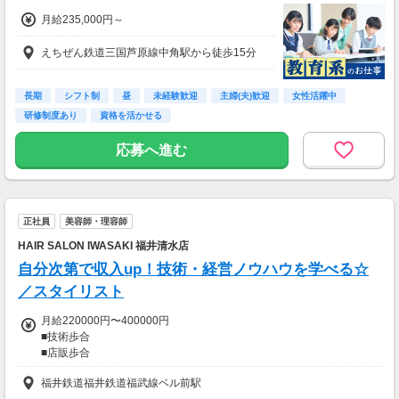
月給235,000円～
★今だけ！お得なキャンペーン実施中★
電話セミナーに参加 & モニター応募完了で、A
えちぜん鉄道三国芦原線中角駅から徒歩15分
mazonギフトカード2,000円分をプレゼント！
長期
シフト制
昼
未経験歓迎
主婦(夫)歓迎
女性活躍中
研修制度あり
資格を活かせる
応募へ進む
正社員
美容師・理容師
HAIR SALON IWASAKI 福井清水店
自分次第で収入up！技術・経営ノウハウを学べる☆
／スタイリスト
月給220000円〜400000円
■技術歩合
■店販歩合
■時間外手当(1.25倍)
福井鉄道福井鉄道福武線ベル前駅
■休日出勤手当(1.35倍)