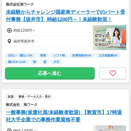
株式会社旭ワーク
未経験からチャレンジ国産車ディーラーでのパート受
付事務【坂井市】 時給1200円～！未経験歓迎！
時給1200円～
福井県坂井市
日払い・週払いOK
長期
シフト制
扶養控除内OK
土日祝勤務OK
週4日からOK
朝
昼
夕方
応募へ進む
派遣
事務・データ入力・受付
株式会社 旭ワーク
一般事務(派遣社員/未経験者歓迎) 【敦賀市】17時退
社大手企業での事務作業資格不要
時給 1200円 ～