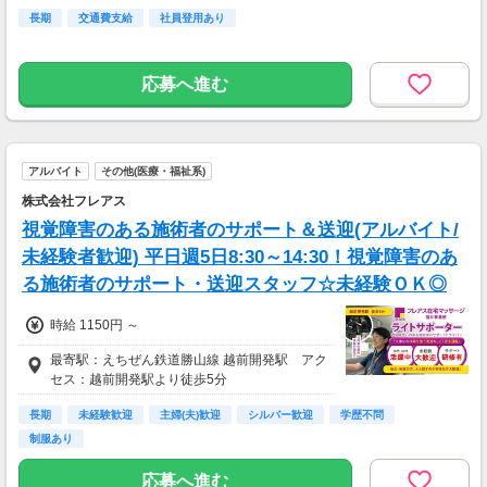
長期
交通費支給
社員登用あり
応募へ進む
アルバイト
その他(医療・福祉系)
株式会社フレアス
視覚障害のある施術者のサポート＆送迎(アルバイト/
未経験者歓迎) 平日週5日8:30～14:30！視覚障害のあ
る施術者のサポート・送迎スタッフ☆未経験ＯＫ◎
時給 1150円 ～
最寄駅：えちぜん鉄道勝山線 越前開発駅 アク
セス：越前開発駅より徒歩5分
長期
未経験歓迎
主婦(夫)歓迎
シルバー歓迎
学歴不問
制服あり
応募へ進む