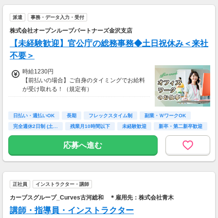
・案件数 ：20～30件
派遣
事務・データ入力・受付
・所要時間：10～20分
・謝礼金 ：500PT（1P＝1円）＋商品提供あ
株式会社オープンループパートナーズ金沢支店
り
【未経験歓迎】官公庁の総務事務◆土日祝休み＜来社
◆ コスメのお試しモニター
不要＞
スキンケア・ヘアケア商品を実際に使ってレビ
時給1230円
ュー！
【前払いの場合】ご自身のタイミングでお給料
美容好きにぴったりの、楽しみながらできるお
が受け取れる！（規定有）
仕事です。
【月払いの場合】月末締め・翌月15日払い
・案件数 ：10～20件
・所要時間：10～20分
日払い・週払いOK
長期
フレックスタイム制
副業・ＷワークOK
・謝礼金 ：500PT（1P＝1円）＋商品提供あ
完全週休2日制 (土…
残業月10時間以下
未経験歓迎
新卒・第二新卒歓迎
り
主婦(夫)歓迎
応募へ進む
◆ 生活に役立つサービスの調査
保険相談・クレカ発行など、サービス体験後に
アンケートに回答するだけ！
高額謝礼も狙える人気ジャンルです。
正社員
インストラクター・講師
・案件数 ：10～20件
カーブスグループ_Curves古河総和 ＊雇用先：株式会社青木
・所要時間：1～2時間
講師・指導員・インストラクター
・謝礼 ：2,000～10,000PT（1P＝1円）