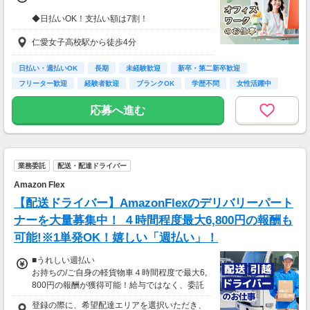
◆日払いOK！支払い額は7割！
※規定・支払い条件有
仁愛女子高校駅から徒歩4分
日払い・週払いOK
長期
未経験歓迎
新卒・第二新卒歓迎
フリーター歓迎
経験者歓迎
ブランクOK
学歴不問
女性活躍中
応募へ進む
業務委託
配送・配達ドライバー
Amazon Flex
【配送ドライバー】AmazonFlexのデリバリーパート
ナーを大量募集中！ ４時間程度最大6,800円の報酬も
可能!※1単発OK！嬉しい「週払い」！
■うれしい週払い
お持ちの/ご自身の軽貨物車４時間程度で最大6,
800円の報酬が獲得可能！給与ではなく、委託
業務に応じた報酬をお支払いする業務委託のお
登録の際に、希望配達エリアを選択いただき、
仕事です。うれしい週払い。