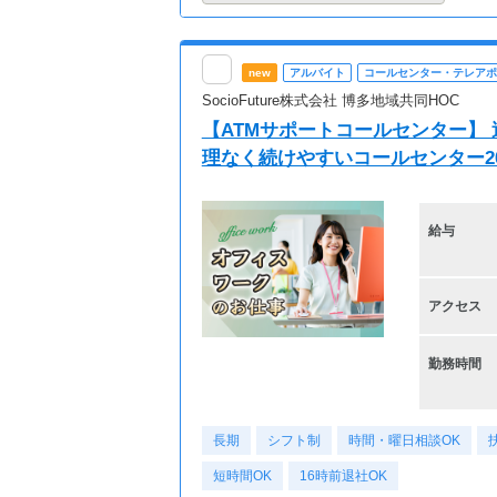
new
アルバイト
コールセンター・テレアポ
SocioFuture株式会社 博多地域共同HOC
【ATMサポートコールセンター】 
理なく続けやすいコールセンター20代・
給与
アクセス
勤務時間
長期
シフト制
時間・曜日相談OK
短時間OK
16時前退社OK