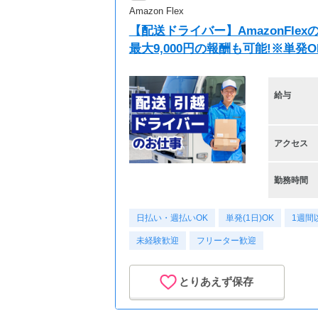
Amazon Flex
【配送ドライバー】AmazonFl
最大9,000円の報酬も可能!※単
給与
アクセス
勤務時間
日払い・週払いOK
単発(1日)OK
1週間
未経験歓迎
フリーター歓迎
とりあえず保存