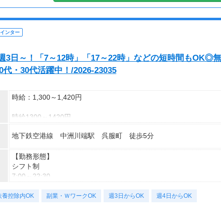
インター
週3日～！「7～12時」「17～22時」などの短時間もOK◎
30代活躍中！/2026-23035
時給：1,300～1,420円
時給1300～1420円
★交通費規定支給
地下鉄空港線 中洲川端駅 呉服町 徒歩5分
【時給詳細】
平日)1300円
【勤務形態】
土日祝)1420円
シフト制
7:00～22:30
・年末年始手当：12/30～1/4の間に1日3.75h以上勤務で下記支給
★実働7.75ｈ、休憩45分
扶養控除内OK
12/31～1/3が1日5000円
★土日祝含む週3日～週4日勤務
副業・ＷワークOK
週3日からOK
週4日からOK
12/30と1/4が1日2500円
＜シフト例＞