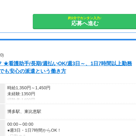
・誕生日、介護休職、育児短時間等(規定有)
【勤務期間】
約1分でカンタン入力♪
長期歓迎
応募へ進む
0)
★看護助手/長期/週払いOK/週3日～、1日7時間以上勤務
てでも安心の派遣という働き方
時給1,350円～1,450円
未経験:1350円
経験者:1400円
介護福祉士:1450円
博多駅、東比恵駅
00:00～00:00
●週3日・1日7時間からOK！