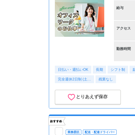
給与
アクセス
勤務時間
日払い・週払いOK
長期
シフト制
完全週休2日制 (土…
残業なし
とりあえず保存
業務委託
配送・配達ドライバー