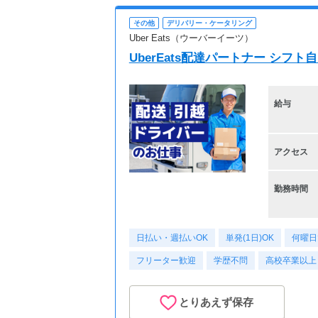
その他
デリバリー・ケータリング
Uber Eats（ウーバーイーツ）
UberEats配達パートナー シ
給与
アクセス
勤務時間
日払い・週払いOK
単発(1日)OK
何曜日
フリーター歓迎
学歴不問
高校卒業以上
とりあえず保存