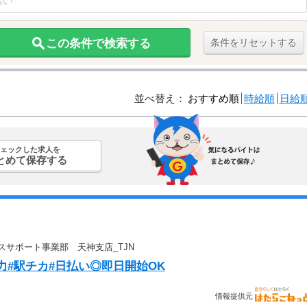
この条件で検索する
条件をリセットする
並べ替え：
おすすめ順
時給順
日給
ェックした求人を
とめて保存する
フィスサポート事業部 天神支店_TJN
力#駅チカ#日払い◎即日開始OK
情報提供元