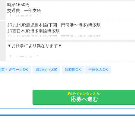
時給1650円
交通費：一部支給
【 給与備考 】
◎日払いOK
JR九州JR鹿児島本線(下関・門司港〜博多)博多駅
お給料発生後にケータイ・スマホからのらくらく申請で
JR西日本JR博多南線博多駅
自分の好きなタイミングで給与引き落としが可能♪
JR九州JR鹿児島本線(下関・門司港〜博多)博多駅
※規定あり
▼お仕事により異なります▼
【 交通費備考 】
【 シフト例 】
★すべてのお仕事で
9～17時
別途交通費を支給させていただきます♪
副業・ＷワークOK
9~18時
週1日からOK
短時間OK
平日休みOK
※規定あり
10～19時
12～21時
※詳細は面談時にお伝えします
13～21時 など！
約1分でカンタン入力♪
応募へ進む
【 勤務体系 】
■9～21時の間で1日7h～
■週3~OK！
■研修期間有
＼以下の条件もOK◎／