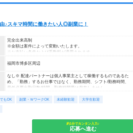
フト自由♪スキマ時間に働きたい人◎副業に！
完全出来高制
※金額は案件によって変動いたします。
※お支払い条件および手数料が適用されます
福岡市博多区周辺
なし※ 配達パートナーは個人事業主として稼働するものであるた
め、「勤務」するお仕事ではなく、勤務期間、シフト/勤務時間、
最低必要出勤日数/時間、勤務時間帯は存在しません。
でもOK
副業・ＷワークOK
未経験歓迎
大学生歓迎
約1分でカンタン入力♪
応募へ進む