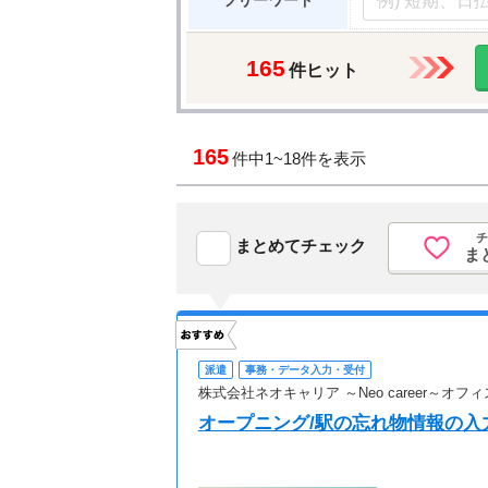
フリーワード
165
件ヒット
165
件中
1~18件を表示
チ
まとめてチェック
ま
派遣
事務・データ入力・受付
株式会社ネオキャリア ～Neo career～オ
オープニング/駅の忘れ物情報の入