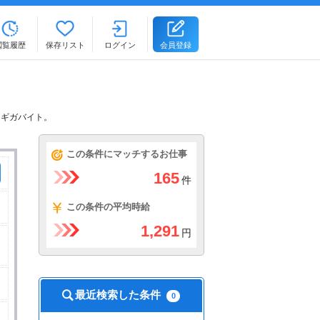
閲覧履歴
保存リスト
ログイン
会員登録
るギガバイト。
この条件にマッチするお仕事
165
件
この条件の平均時給
1,291
円
最近検索した条件
0