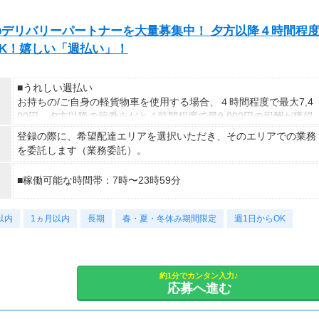
◇勤務曜日が選べる
◇土日祝休みOK
exのデリバリーパートナーを大量募集中！ 夕方以降４時間程
◇プライベートと両立もOK
※時間・曜日はお気軽にご相談下さい
発OK！嬉しい「週払い」！
■うれしい週払い
お持ちの/ご自身の軽貨物車を使用する場合、４時間程度で最大7,4
00円。夕方以降の稼働※だと４時間程度で最9,000円の報酬が獲得
可能！給与ではなく、委託業務に応じた報酬をお支払いする業務委
登録の際に、希望配達エリアを選択いただき、そのエリアでの業務
託のお仕事です。うれしい週払い。
を委託します（業務委託）。
※九州エリアで4-6月に１8時以降稼働した場合を想定。地域によ
■稼働可能な時間帯：7時〜23時59分
り異なります
※報酬は規約にしたがい配達完了の15日後に支払いますが、可能
な場合は、より早く、週払いで前週稼働分をお支払いします。
以内
1ヵ月以内
長期
春・夏・冬休み期間限定
週1日からOK
登録の際に、希望配達エリアを選択いただき、そのエリアでの業務
を委託します（業務委託）。
約1分でカンタン入力♪
応募へ進む