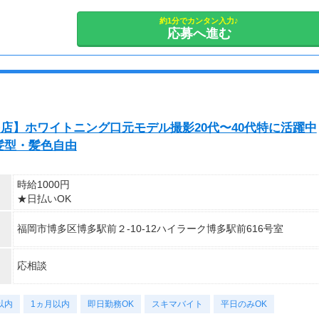
7:00～15:30
8:00～16:30
約1分でカンタン入力♪
応募へ進む
9:00～17:30
10:00～18:30
11:00～19:30
12:30～21:00
14:00～22:30
＜時短勤務（扶養内）も可能＞
多店】ホワイトニング口元モデル撮影20代〜40代特に活躍中
7:00～12:00
髪型・髪色自由
7:00～13:00
17:00～22:00
18:00～22:30
時給1000円
★日払いOK
【シフト】
10日ぐらいまでに希望休3～4日提出
福岡市博多区博多駅前２-10-12ハイラーク博多駅前616号室
⇒20～25日に確定！
※多少前後する可能性有
応相談
お子さんの発熱や介護などによる急なお休みも、
電話一本頂ければ問題ナシ。
以内
1ヵ月以内
即日勤務OK
スキマバイト
平日のみOK
代わりの人を自分で探す必要はありません！