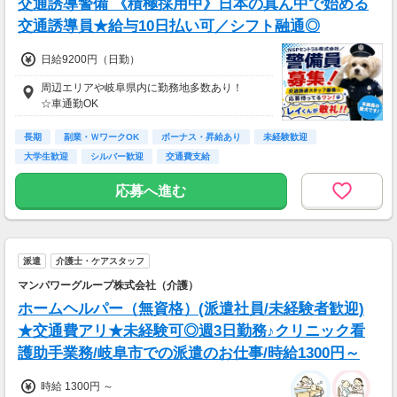
交通誘導警備 《積極採用中》日本の真ん中で始める
※物量により変動の場合あり。
※上記は1日あたり
交通誘導員★給与10日払い可／シフト融通◎
150個
日給9200円（日勤）
周辺エリアや岐阜県内に勤務地多数あり！
☆車通勤OK
長期
副業・ＷワークOK
ボーナス・昇給あり
未経験歓迎
大学生歓迎
シルバー歓迎
交通費支給
応募へ進む
派遣
介護士・ケアスタッフ
マンパワーグループ株式会社（介護）
ホームヘルパー（無資格）(派遣社員/未経験者歓迎)
★交通費アリ★未経験可◎週3日勤務♪クリニック看
護助手業務/岐阜市での派遣のお仕事/時給1300円～
時給 1300円 ～