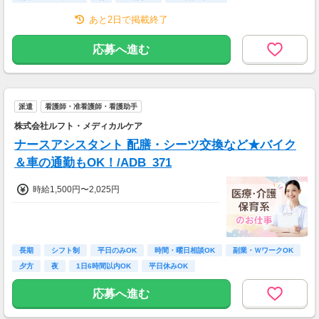
あと2日で掲載終了
応募へ進む
派遣
看護師・准看護師・看護助手
株式会社ルフト・メディカルケア
ナースアシスタント 配膳・シーツ交換など★バイク
＆車の通勤もOK！/ADB_371
時給1,500円〜2,025円
長期
シフト制
平日のみOK
時間・曜日相談OK
副業・ＷワークOK
夕方
夜
1日6時間以内OK
平日休みOK
応募へ進む