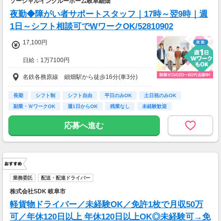
ソーシャルインクルーホーム岐阜細畑
夜勤◆障がい者サポートスタッフ｜17時～翌9時｜週
1日～シフト相談可でWワークOK/52810902
17,100円
日給：1万7100円
※深夜割増賃金含む
名鉄各務原線 細畑駅から徒歩16分(車3分)
・交通費規定内支給（バイク通勤・車通勤OK）
・試用期間なし
長期
シフト制
シフト自由
平日のみOK
土日祝のみOK
・雇用期間の定めあり（原則6ヶ月、4月・10月
副業・ＷワークOK
週1日からOK
残業なし
未経験歓迎
更新）
※個人評価、会社の経営状況により判断
応募へ進む
※更新上限：年数及び回数に上限無し
・昇給あり（年2回 個人の評価による）
＜月8日出勤の場合＞
日給17100円×週2日=月収136800円
業務委託
配送・配達ドライバー
株式会社SDK 岐阜市
軽貨物ドライバー／未経験OK／免許1枚で月収50万
可／年休120日以上 年休120日以上OK◎未経験可→免