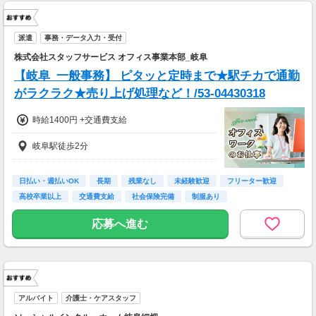
派遣
事務・データ入力・受付
株式会社スタッフサービス オフィス事業本部_岐阜
【岐阜_一般事務】 ピタッと定時まで★駅チカで通勤
がラクラク★売り上げ処理など！/53-04430318
時給1400円 +交通費支給
岐阜駅徒歩2分
日払い・週払いOK
長期
残業なし
未経験歓迎
フリーター歓迎
高校卒業以上
交通費支給
社会保険完備
制服あり
応募へ進む
アルバイト
介護士・ケアスタッフ