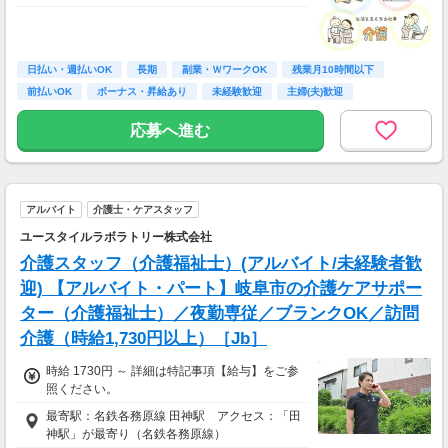
日払い・週払いOK
長期
副業・ＷワークOK
残業月10時間以下
前払いOK
ボーナス・昇給あり
未経験歓迎
主婦(夫)歓迎
シルバー歓迎
応募へ進む
アルバイト
介護士・ケアスタッフ
ユースタイルラボラトリー株式会社
介護スタッフ（介護福祉士）(アルバイト/未経験者歓
迎) 【アルバイト・パート】岐阜市の介護ケアサポー
ター（介護福祉士）／夜勤専従／ブランクOK／訪問
介護（時給1,730円以上）［Jb］
時給 1730円 ～ 詳細は特記事項【給与】をご参
照ください。
最寄駅：名鉄各務原線 田神駅 アクセス：「田
神駅」が最寄り（名鉄各務原線）