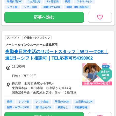
単発(1日)OK
通勤時間ゼロだから、本業やプライベートとの
1ヵ月以内
3ヵ月以内
長期
スキマバイト
月収15万円～25万円
両立もラクラク♪
シフト制
シフト自由
何曜日でもOK
時間・曜日相談OK
■主婦Cさん（月100時間程度）
月収20万円以上
応募へ進む
現在活躍中のライバーの多くは会社員や主婦の
方。
本業や家庭と両立しながら副業として活動され
ています。
アルバイト
介護士・ケアスタッフ
ソーシャルインクルーホーム岐阜尻毛
夜勤◆日常生活のサポートスタッフ｜WワークOK｜
週1日～シフト相談可｜TEL応募可/54390902
17,100円
日給：1万7100円
※深夜割増賃金含む
樽見線 北方真桑駅から車8分
東海道本線・高山本線 岐阜駅から車14分
・交通費規定内支給（バイク通勤・車通勤OK）
国道303号線「末広屋本店様」前を「文殊茶屋
・試用期間なし
新田線（県道173号線）」方面へ曲がり（直
・雇用期間の定めあり（原則6ヶ月、4月・10月
長期
進） 車1分
シフト制
シフト自由
平日のみOK
土日祝のみOK
更新）
右手「森自動車興行様」を右折して左手すぐ
副業・ＷワークOK
週1日からOK
残業なし
未経験歓迎
※個人評価、会社の経営状況により判断
※更新上限：年数及び回数に上限無し