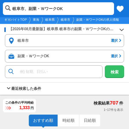
2026年8月8日
更新
tog
岐阜市、副業・ＷワークOK
東海
履歴
保存
メニュー
nav
ギガバイトTOP
東海
岐阜県
岐阜市
副業・ＷワークOKの求人情報
【2026年08月最新版】岐阜県 岐阜市の副業・ＷワークOKのバイト・アルバイト・パートの求人募集情報
岐阜市
選択
副業・ＷワークOK
選択
検索
最近検索した条件
707
この条件の平均時給
検索結果
件
1,333
円
1~17件を表示
おすすめ順
時給順
日給順