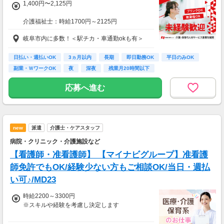
1,400円〜2,125円
介護福祉士：時給1700円～2125円
初任者以上：時給1500円～1875円
岐阜市内に多数！＜駅チカ・車通勤okも有＞
無資格の方：時給1400円～1750円
◆月24万以上
日払い・週払いOK
3ヵ月以内
長期
即日勤務OK
平日のみOK
月収：246400円（時給1400円×8h×22日)
副業・ＷワークOK
夜
深夜
残業月20時間以下
応募へ進む
new
派遣
介護士・ケアスタッフ
病院・クリニック・介護施設など
【看護師・准看護師】 【マイナビグループ】准看護
師免許でもOK/経験少ない方もご相談OK/当日・週払
い可♪/MD23
時給2200～3300円
※スキルや経験を考慮し決定します
【月収例】