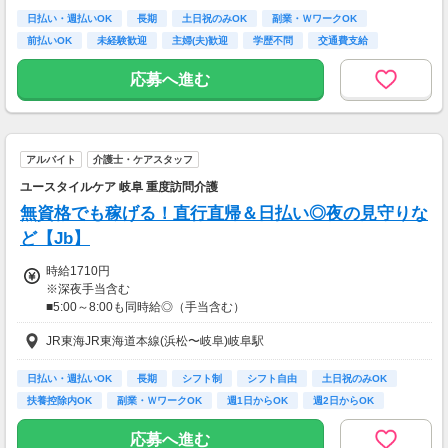
日払い・週払いOK
長期
土日祝のみOK
副業・ＷワークOK
前払いOK
未経験歓迎
主婦(夫)歓迎
学歴不問
交通費支給
応募へ進む
アルバイト
介護士・ケアスタッフ
ユースタイルケア 岐阜 重度訪問介護
無資格でも稼げる！直行直帰＆日払い◎夜の見守りな
ど【Jb】
時給1710円
※深夜手当含む
■5:00～8:00も同時給◎（手当含む）
■同行研修中（2～4回）は時給1,340円
JR東海JR東海道本線(浜松〜岐阜)岐阜駅
★日払いも可能！
日払い・週払いOK
長期
シフト制
シフト自由
土日祝のみOK
振込手数料は会社負担！
扶養控除内OK
副業・ＷワークOK
週1日からOK
週2日からOK
前払い制度として、いつでも・何度でも申請可能です！
利用手数料は驚きの”無料”！
応募へ進む