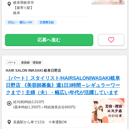
岐阜県岐阜市
38.7万円（週5日勤務）
【最寄り駅】
＝時給2200円×8h×22日
岐阜
21.1万円（週3日勤務）
日払い・週払いOK
交通費支給
＝時給2200円×8h×12日
応募へ進む
パート
美容師・理容師
HAIR SALON IWASAKI 岐阜日野店
［パート］スタイリスト/HAIRSALONIWASAKI岐阜
日野店 《美容師募集》週1日3時間～レギュラーワー
クまで！主婦（夫）・幅広い年代が活躍しています
給与例)時給2,010円
(基本時給1,350円＋時給換算歩合660円)
◎Jr.スタイリストの方も歓迎です。
長森駅から車で12分 ※車通勤OK
給与は面接時にご相談の上、決定します。