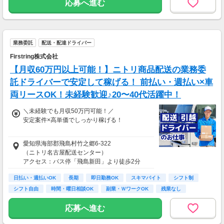
応募へ進む
・昇給あり（年2回 個人の評価による）
＜月8日出勤の場合＞
日給17100円×週2日=月収136800円
業務委託
配送・配達ドライバー
Firstring株式会社
【月収60万円以上可能！】ニトリ商品配送の業務委
託ドライバーで安定して稼げる！ 前払い・週払い×車
両リースOK！未経験歓迎♪20〜40代活躍中！
＼未経験でも月収50万円可能！／
安定案件×高単価でしっかり稼げる！
【月収例】
愛知県海部郡⾶島村⽵之郷6-322
・未経験／月22日稼働：月収44万円以上
（ニトリ名古屋配送センター）
・経験者／月25日稼働：月収50万円以上
アクセス：バス停「⾶島新⽥」より徒歩2分
■荷物サイズ・重量に応じて単価変動
日払い・週払いOK
長期
即日勤務OK
スキマバイト
シフト制
■前払い制度あり（稼働分）
シフト自由
時間・曜日相談OK
副業・ＷワークOK
残業なし
■週払いOK
応募へ進む