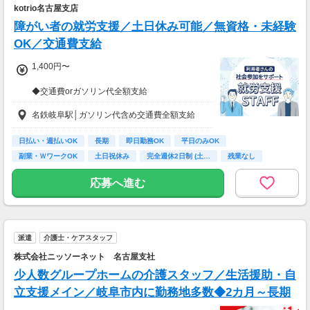
kotrio名古屋支店
障がい者の就労支援／土日休み可能／無資格・未経験
OK／交通費支給
1,400円〜
◆交通費orガソリン代全額支給
◆各種社会保険完備
名鉄岐阜駅│ガソリン代含め交通費全額支給
◆資格支援制度有
◆日払い・週払い制度（各規定有）
日払い・週払いOK
長期
即日勤務OK
平日のみOK
急な出費にあんしんの制度です。
副業・ＷワークOK
土日祝休み
完全週休2日制 (土…
残業なし
スマホからかんたんに申請が出来ます！
ボーナス・昇給あり
応募へ進む
派遣
介護士・ケアスタッフ
株式会社ニッソーネット 名古屋支社
少人数グループホームの介護スタッフ／生活援助・自
立支援メイン／岐阜市内に勤務地多数◆2カ月～長期