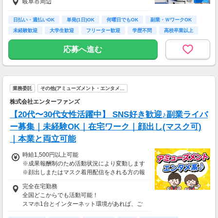
岐阜市周辺
日払い・週払いOK
単発(1日)OK
何曜日でもOK
副業・ＷワークOK
未経験歓迎
大学生歓迎
フリーター歓迎
学歴不問
高校卒業以上
応募へ進む
業務委託
その他(アミューズメント・エンタメ…
株式会社エンターファンズ
【20代〜30代女性活躍中】 SNS好き歓迎♪副業ライバ
ー募集｜未経験OK｜在宅ワーク｜顔出し(マスク可)
｜本業と両立可能
時給1,500円以上可能
※成果報酬制のため活動状況により変動します
※顔出しまたはマスク着用配信をされる方の報
酬基準となります
完全在宅勤務
【収入例】
全国どこからでも活動可能！
■事務職Aさん（週3日・月50時間程度）
スマホ1台とインターネット環境があれば、ご
月収8万円～15万円
自宅からスタートできます。
■営業職Bさん（週4日・月80時間程度）