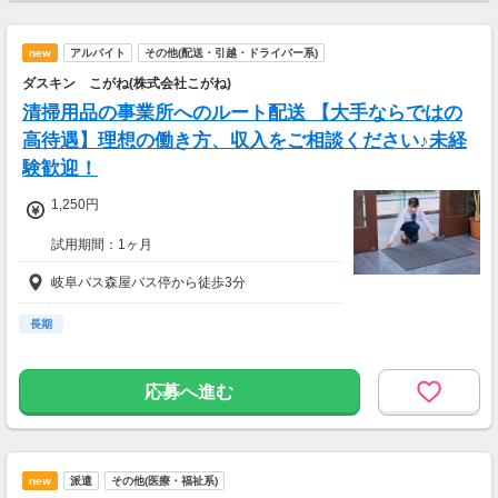
new
アルバイト
その他(配送・引越・ドライバー系)
ダスキン こがね(株式会社こがね)
清掃用品の事業所へのルート配送 【大手ならではの
高待遇】理想の働き方、収入をご相談ください♪未経
験歓迎！
1,250円
試用期間：1ヶ月
時給
岐阜バス森屋バス停から徒歩3分
1,150円
試用期間基本給：1,150円
長期
応募へ進む
new
派遣
その他(医療・福祉系)