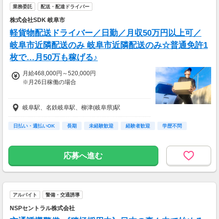
業務委託
配送・配達ドライバー
株式会社SDK 岐阜市
軽貨物配送ドライバー／日勤／月収50万円以上可／
岐阜市近隣配送のみ 岐阜市近隣配送のみ☆普通免許1
枚で…月50万も稼げる♪
月給468,000円～520,000円
※月26日稼働の場合
＜月収例＞
岐阜駅、名鉄岐阜駅、柳津(岐阜県)駅
▼月収36万円～40万円
月20日稼働：完全週休2日制
日払い・週払いOK
長期
未経験歓迎
経験者歓迎
学歴不問
配送ドライバー
▼月収32.4万円～36万円
応募へ進む
月18日稼働：週休3日制
配送ドライバー
▼月収7.2万円～8万円
アルバイト
警備・交通誘導
月4日：週1日稼働
配送ドライバー
NSPセントラル株式会社