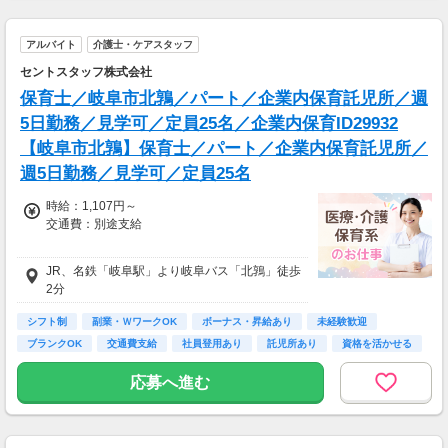
アルバイト
介護士・ケアスタッフ
セントスタッフ株式会社
保育士／岐阜市北鶉／パート／企業内保育託児所／週
5日勤務／見学可／定員25名／企業内保育ID29932
【岐阜市北鶉】保育士／パート／企業内保育託児所／
週5日勤務／見学可／定員25名
時給：1,107円～
交通費：別途支給
・5:00～8:00：時給＋200円
JR、名鉄「岐阜駅」より岐阜バス「北鶉」徒歩
・22:00～翌5:00：時給＋300円
2分
・土日祝：時給＋50円
シフト制
副業・ＷワークOK
ボーナス・昇給あり
未経験歓迎
昇給：あり
ブランクOK
交通費支給
社員登用あり
託児所あり
資格を活かせる
試用期間：2か月（同条件）
応募へ進む
雇用期間の定めなし