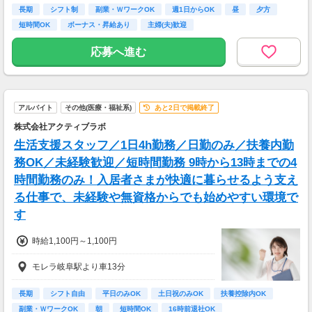
◆土曜・日曜・祝日は時給100円アップ
長期
シフト制
副業・ＷワークOK
週1日からOK
昼
夕方
◆1分単位で給与支給
短時間OK
ボーナス・昇給あり
主婦(夫)歓迎
◆毎月20日締め、翌月5日支払い
◆交通費全額支給
応募へ進む
※試用期間6か月あり、試用期間後と同条件
アルバイト
その他(医療・福祉系)
あと2日で掲載終了
株式会社アクティブラボ
生活支援スタッフ／1日4h勤務／日勤のみ／扶養内勤
務OK／未経験歓迎／短時間勤務 9時から13時までの4
時間勤務のみ！入居者さまが快適に暮らせるよう支え
る仕事で、未経験や無資格からでも始めやすい環境で
す
時給1,100円～1,100円
モレラ岐阜駅より車13分
長期
シフト自由
平日のみOK
土日祝のみOK
扶養控除内OK
副業・ＷワークOK
朝
短時間OK
16時前退社OK