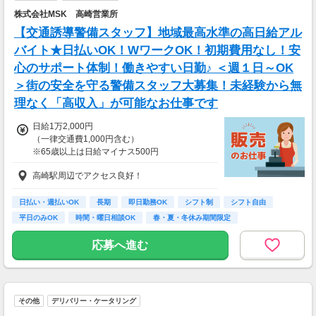
株式会社MSK 高崎営業所
【交通誘導警備スタッフ】地域最高水準の高日給アル
バイト★日払いOK！WワークOK！初期費用なし！安
心のサポート体制！働きやすい日勤♪ ＜週１日～OK
＞街の安全を守る警備スタッフ大募集！未経験から無
理なく「高収入」が可能なお仕事です
日給1万2,000円
（一律交通費1,000円含む）
※65歳以上は日給マイナス500円
※70歳以上は日給マイナス2,000円
高崎駅周辺でアクセス良好！
---
■交通誘導2級以上の資格をお持ちの方は
日払い・週払いOK
長期
即日勤務OK
シフト制
シフト自由
日給1万2,000円
平日のみOK
時間・曜日相談OK
春・夏・冬休み期間限定
（一律交通費1,000円含む）
副業・ＷワークOK
※65歳以上は日給マイナス500円
応募へ進む
※70歳以上は日給マイナス1,000円
★交通誘導2級（以上）として従事した場合
1勤務につき1000円支給！！
---
その他
デリバリー・ケータリング
■65歳～69歳迄では他の年代と同じ現場でも