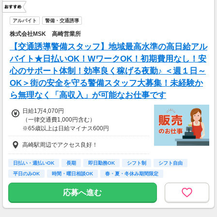
アルバイト
警備・交通誘導
株式会社MSK 高崎営業所
【交通誘導警備スタッフ】地域最高水準の高日給アル
バイト★日払いOK！WワークOK！初期費用なし！安
心のサポート体制！効率良く稼げる夜勤♪ ＜週１日～
OK＞街の安全を守る警備スタッフ大募集！未経験か
ら無理なく「高収入」が可能なお仕事です
日給1万4,070円
（一律交通費1,000円含む）
※65歳以上は日給マイナス600円
※70歳以上は日給マイナス2,380円
高崎駅周辺でアクセス良好！
---
■交通誘導2級以上の資格をお持ちの方は
日払い・週払いOK
長期
即日勤務OK
シフト制
シフト自由
日給1万4,070円
平日のみOK
時間・曜日相談OK
春・夏・冬休み期間限定
（一律交通費1,000円含む）
副業・ＷワークOK
※65歳以上は日給マイナス600円
応募へ進む
※70歳以上は日給マイナス1,190円
★交通誘導2級（以上）として従事した場合
1勤務につき1000円支給！！