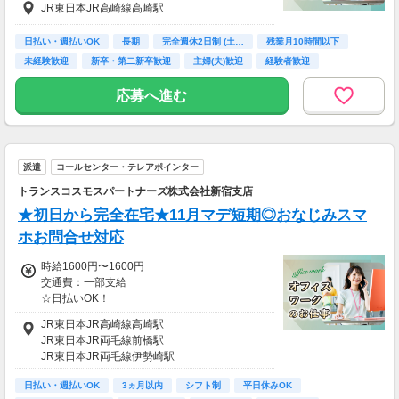
JR東日本JR高崎線高崎駅
月収例 22万9800円 時給1500円×実働7h40m×
週5日×4週
※月収例を保証するものではありません。
日払い・週払いOK
長期
完全週休2日制 (土…
残業月10時間以下
※給与即受取りサービス利用可（利用条件有）
未経験歓迎
新卒・第二新卒歓迎
主婦(夫)歓迎
経験者歓迎
ＰＣスキル不要
ha_rs_001
応募へ進む
派遣
コールセンター・テレアポインター
トランスコスモスパートナーズ株式会社新宿支店
★初日から完全在宅★11月マデ短期◎おなじみスマ
ホお問合せ対応
時給1600円〜1600円
交通費：一部支給
☆日払いOK！
☆在宅手当 5,000円/月
JR東日本JR高崎線高崎駅
JR東日本JR両毛線前橋駅
JR東日本JR両毛線伊勢崎駅
日払い・週払いOK
3ヵ月以内
シフト制
平日休みOK