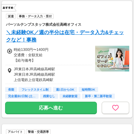
---
■65歳～69歳迄では他の年代と同じ現場でも
安全面・体力面の考慮により比較的低負荷の業
派遣
事務・データ入力・受付
務、
パーソルテンプスタッフ株式会社高崎オフィス
70歳以降では低負荷業務や季節により
相談の上短時間勤務をすることもあるため
＼未経験OK／週の半分は在宅・データ入力&チェッ
給与が上記になる場合がございます。
クなど！事務
＜月収例＞
時給1300円〜1400円
月収28万1400円可能
交通費：全額支給
（日給1万4,070円×月20日勤務）
【給与備考】
※上記は一例で、お仕事先により異なります。
JR東日本JR高崎線高崎駅
※交通費一部支給あり。
JR東日本JR高崎線高崎駅
上信電鉄上信電鉄高崎駅
お給料についても、
できるだけご希望に沿った
長期
フレックスタイム制
週1日からOK
短時間OK
お仕事をご紹介致しますので
完全週休2日制 (土…
残業なし
未経験歓迎
新卒・第二新卒歓迎
まずはお気軽にご相談くださいね。
主婦(夫)歓迎
応募へ進む
アルバイト
警備・交通誘導