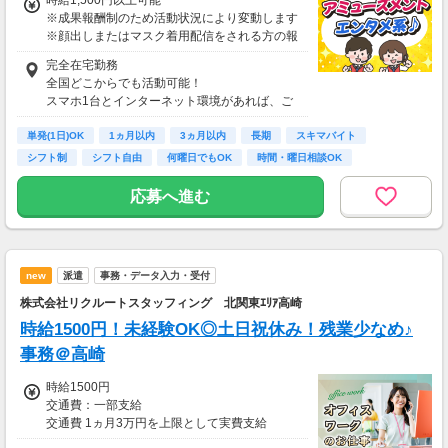
※成果報酬制のため活動状況により変動します
※顔出しまたはマスク着用配信をされる方の報
酬基準となります
完全在宅勤務
【収入例】
全国どこからでも活動可能！
■事務職Aさん（週3日・月50時間程度）
スマホ1台とインターネット環境があれば、ご
月収8万円～15万円
自宅からスタートできます。
■営業職Bさん（週4日・月80時間程度）
単発(1日)OK
通勤時間ゼロだから、本業やプライベートとの
1ヵ月以内
3ヵ月以内
長期
スキマバイト
月収15万円～25万円
両立もラクラク♪
シフト制
シフト自由
何曜日でもOK
時間・曜日相談OK
■主婦Cさん（月100時間程度）
月収20万円以上
応募へ進む
現在活躍中のライバーの多くは会社員や主婦の
方。
本業や家庭と両立しながら副業として活動され
ています。
new
派遣
事務・データ入力・受付
株式会社リクルートスタッフィング 北関東ｴﾘｱ高崎
時給1500円！未経験OK◎土日祝休み！残業少なめ♪
事務＠高崎
時給1500円
交通費：一部支給
交通費 1ヵ月3万円を上限として実費支給