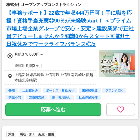
株式会社オープンアップコンストラクション
程度）
経験者：332，888円（月給27万円+残業30時間
【事務サポート】22歳で年収444万円可！手に職を応
程度）
援！資格手当充実◎90％が未経験start！ ＜プライム
市場上場企業グループで安心・安定＞建設業界で正社
【年収例】
未経験：1年目…370万円、3年目…570万円
員デビューしませんか？知識0からスタート可能!!土
経験者：1年目…400万円、3年目…620万円
日祝休みでワークライフバランス◎/z
月給370,000円～
※試用期間3ヶ月
待遇に変わりありません。
上越新幹線高崎駅上信電鉄上信線南高崎駅信越
本線北高崎駅
▽月給額に下記の一律手当含む
■エリア職種手当／1万2,000円～3万円
長期
土日祝休み
ボーナス・昇給あり
未経験歓迎
ブランクOK
■稼働手当／1万円
学歴不問
交通費支給
寮・社宅あり
社会保険完備
▽その他手当
応募へ進む
■残業手当(超過分)
■引越手当／3万円（支給条件あり）
■資格手当（20種類の資格に対して支給）※最
大4万円／月 支給
派遣
製造・加工・組立・整備
＜年収例＞