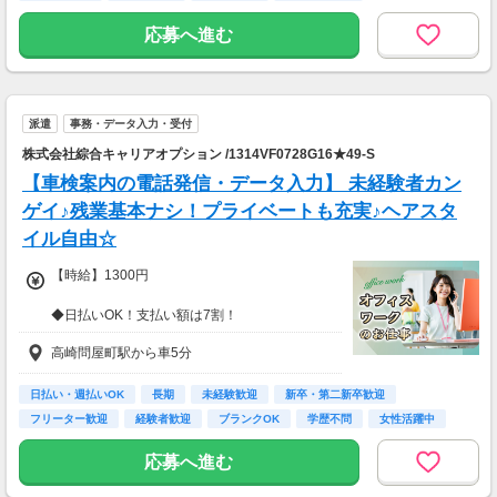
応募へ進む
派遣
事務・データ入力・受付
株式会社綜合キャリアオプション /1314VF0728G16★49-S
【車検案内の電話発信・データ入力】 未経験者カン
ゲイ♪残業基本ナシ！プライベートも充実♪ヘアスタ
イル自由☆
【時給】1300円
◆日払いOK！支払い額は7割！
※規定・支払い条件有
高崎問屋町駅から車5分
日払い・週払いOK
長期
未経験歓迎
新卒・第二新卒歓迎
フリーター歓迎
経験者歓迎
ブランクOK
学歴不問
女性活躍中
応募へ進む