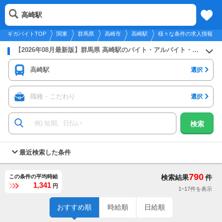
2026年8月9日
更新
tog
高崎駅
関東
履歴
保存
メニュー
nav
ギガバイトTOP
関東
群馬県
高崎市
高崎駅
様々な条件の求人情報
【2026年08月最新版】群馬県 高崎駅のバイト・アルバイト・パートの求人募集情報
高崎駅
選択
職種・こだわり
選択
検索
最近検索した条件
790
この条件の平均時給
検索結果
件
1,341
円
1~17件を表示
おすすめ順
時給順
日給順