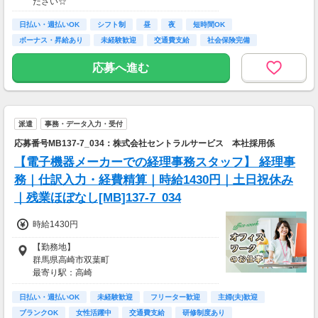
ださい☆
＊交通費一部支給（案件による）
日払い・週払いOK
シフト制
昼
夜
短時間OK
ボーナス・昇給あり
未経験歓迎
交通費支給
社会保険完備
応募へ進む
派遣
事務・データ入力・受付
応募番号MB137-7_034：株式会社セントラルサービス 本社採用係
【電子機器メーカーでの経理事務スタッフ】 経理事
務｜仕訳入力・経費精算｜時給1430円｜土日祝休み
｜残業ほぼなし[MB]137-7_034
時給1430円
【勤務地】
群馬県高崎市双葉町
最寄り駅：高崎
アクセス：JR高崎線 高崎駅
日払い・週払いOK
未経験歓迎
フリーター歓迎
主婦(夫)歓迎
ブランクOK
女性活躍中
交通費支給
研修制度あり