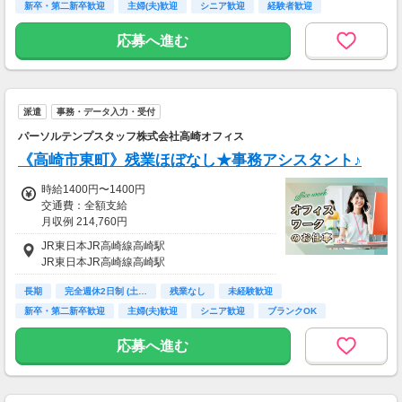
新卒・第二新卒歓迎
主婦(夫)歓迎
シニア歓迎
経験者歓迎
交通費支給
応募へ進む
派遣
事務・データ入力・受付
パーソルテンプスタッフ株式会社高崎オフィス
《高崎市東町》残業ほぼなし★事務アシスタント♪
時給1400円〜1400円
交通費：全額支給
月収例 214,760円
JR東日本JR高崎線高崎駅
JR東日本JR高崎線高崎駅
長期
完全週休2日制 (土…
残業なし
未経験歓迎
新卒・第二新卒歓迎
主婦(夫)歓迎
シニア歓迎
ブランクOK
交通費支給
応募へ進む