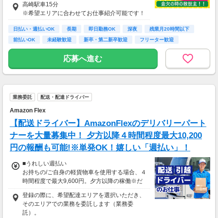
高崎駅車15分
即払い制度有
※希望エリアに合わせてお仕事紹介可能です！
日払い・週払いOK
長期
即日勤務OK
深夜
残業月20時間以下
前払いOK
未経験歓迎
新卒・第二新卒歓迎
フリーター歓迎
応募へ進む
業務委託
配送・配達ドライバー
Amazon Flex
【配送ドライバー】AmazonFlexのデリバリーパート
ナーを大量募集中！ 夕方以降４時間程度最大10,200
円の報酬も可能!※単発OK！嬉しい「週払い」！
■うれしい週払い
お持ちの/ご自身の軽貨物車を使用する場合、４
時間程度で最大9,600円。夕方以降の稼働※だ
と４時間程度で最大10,200円の報酬が獲得可
登録の際に、希望配達エリアを選択いただき、
能！給与ではなく、委託業務に応じた報酬をお
そのエリアでの業務を委託します（業務委
支払いする業務委託のお仕事です。うれしい週
託）。
払い。