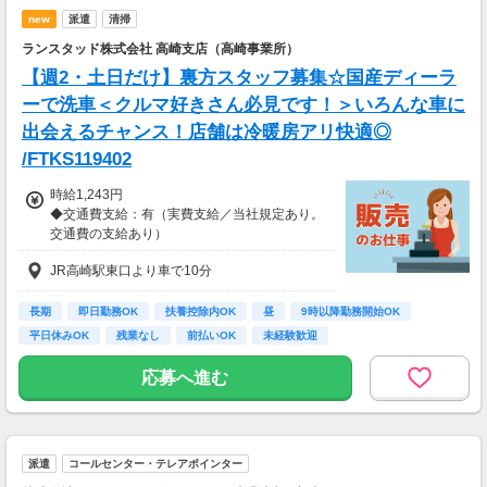
new
派遣
清掃
ランスタッド株式会社 高崎支店（高崎事業所）
【週2・土日だけ】裏方スタッフ募集☆国産ディーラ
ーで洗車＜クルマ好きさん必見です！＞いろんな車に
出会えるチャンス！店舗は冷暖房アリ快適◎
/FTKS119402
時給1,243円
◆交通費支給：有（実費支給／当社規定あり。
交通費の支給あり）
JR高崎駅東口より車で10分
長期
即日勤務OK
扶養控除内OK
昼
9時以降勤務開始OK
平日休みOK
残業なし
前払いOK
未経験歓迎
応募へ進む
派遣
コールセンター・テレアポインター