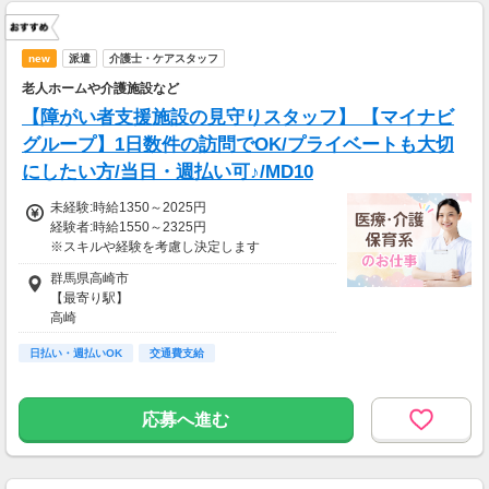
new
派遣
介護士・ケアスタッフ
老人ホームや介護施設など
【障がい者支援施設の見守りスタッフ】 【マイナビ
グループ】1日数件の訪問でOK/プライベートも大切
にしたい方/当日・週払い可♪/MD10
未経験:時給1350～2025円
経験者:時給1550～2325円
※スキルや経験を考慮し決定します
群馬県高崎市
【月収例】
【最寄り駅】
23.8万円（週5日勤務）
高崎
＝時給1350円×8h×22日
日払い・週払いOK
交通費支給
13.0万円（週3日勤務）
＝時給1350円×8h×12日
応募へ進む