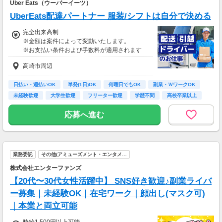
安全面・体力面の考慮により比較的低負荷の業
Uber Eats（ウーバーイーツ）
務、
UberEats配達パートナー 服装/シフトは自分で決める
70歳以降では低負荷業務や季節により
相談の上短時間勤務をすることもあるため
完全出来高制
給与が上記になる場合がございます。
※金額は案件によって変動いたします。
※お支払い条件および手数料が適用されます
＜月収例＞
月収24万円可能
高崎市周辺
（日給1万2,000円×月20日勤務）
日払い・週払いOK
単発(1日)OK
何曜日でもOK
副業・ＷワークOK
未経験歓迎
大学生歓迎
フリーター歓迎
学歴不問
高校卒業以上
応募へ進む
業務委託
その他(アミューズメント・エンタメ…
株式会社エンターファンズ
【20代〜30代女性活躍中】 SNS好き歓迎♪副業ライバ
ー募集｜未経験OK｜在宅ワーク｜顔出し(マスク可)
｜本業と両立可能
時給1,500円以上可能