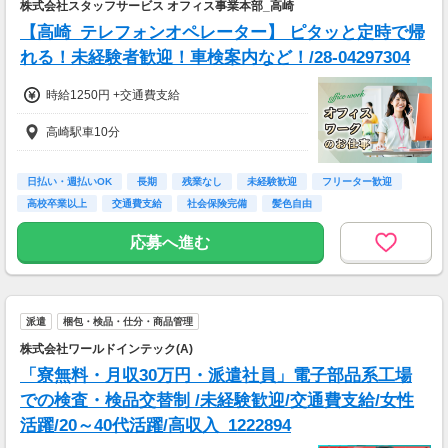
株式会社スタッフサービス オフィス事業本部_高崎
【高崎_テレフォンオペレーター】 ピタッと定時で帰
れる！未経験者歓迎！車検案内など！/28-04297304
時給1250円 +交通費支給
高崎駅車10分
日払い・週払いOK
長期
残業なし
未経験歓迎
フリーター歓迎
高校卒業以上
交通費支給
社会保険完備
髪色自由
応募へ進む
派遣
梱包・検品・仕分・商品管理
株式会社ワールドインテック(A)
「寮無料・月収30万円・派遣社員」電子部品系工場
での検査・検品交替制 /未経験歓迎/交通費支給/女性
活躍/20～40代活躍/高収入_1222894