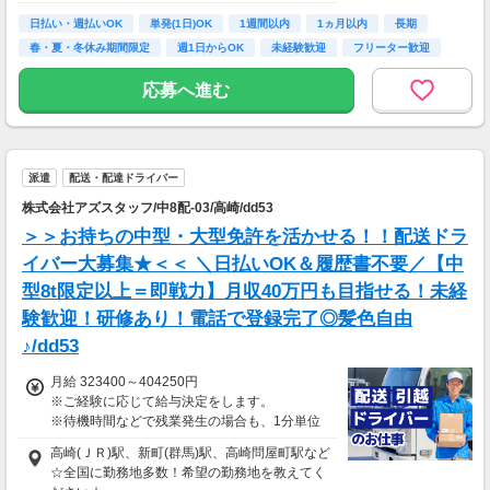
日払い・週払いOK
単発(1日)OK
1週間以内
1ヵ月以内
長期
※関東圏4-6月に１8時以降稼働した場合を想
春・夏・冬休み期間限定
週1日からOK
未経験歓迎
フリーター歓迎
定。地域により異なります
※報酬は規約にしたがい配達完了の15日後に支
応募へ進む
払いますが、可能な場合は、より早く、週払い
で前週稼働分をお支払いします。
登録の際に、希望配達エリアを選択いただき、
そのエリアでの業務を委託します（業務委
派遣
配送・配達ドライバー
託）。
株式会社アズスタッフ/中8配-03/高崎/dd53
＞＞お持ちの中型・大型免許を活かせる！！配送ドラ
イバー大募集★＜＜ ＼日払いOK＆履歴書不要／【中
型8t限定以上＝即戦力】月収40万円も目指せる！未経
験歓迎！研修あり！電話で登録完了◎髪色自由
♪/dd53
月給 323400～404250円
※ご経験に応じて給与決定をします。
※待機時間などで残業発生の場合も、1分単位
で残業代をお支払いします！
高崎(ＪＲ)駅、新町(群馬)駅、高崎問屋町駅など
※研修・研修時給については面談時にお伝えし
☆全国に勤務地多数！希望の勤務地を教えてく
ます