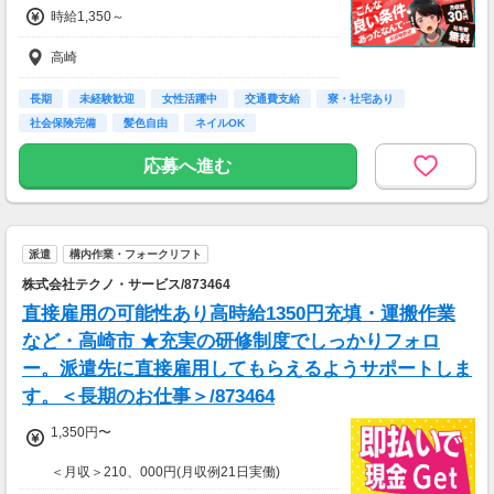
時給1,350～
高崎
長期
未経験歓迎
女性活躍中
交通費支給
寮・社宅あり
社会保険完備
髪色自由
ネイルOK
応募へ進む
派遣
構内作業・フォークリフト
株式会社テクノ・サービス/873464
直接雇用の可能性あり高時給1350円充填・運搬作業
など・高崎市 ★充実の研修制度でしっかりフォロ
ー。派遣先に直接雇用してもらえるようサポートしま
す。＜長期のお仕事＞/873464
1,350円〜
＜月収＞210、000円(月収例21日実働)
交通費全額支給