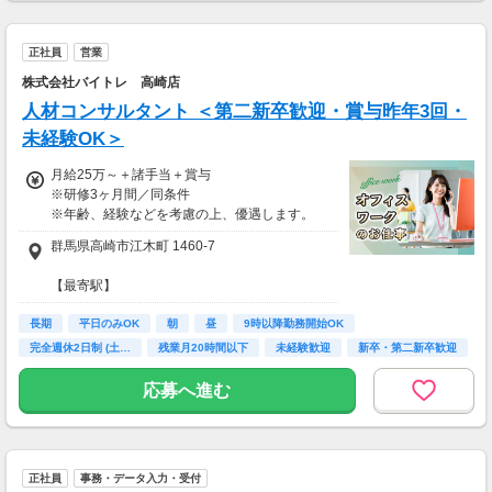
正社員
営業
株式会社バイトレ 高崎店
人材コンサルタント ＜第二新卒歓迎・賞与昨年3回・
未経験OK＞
月給25万～＋諸手当＋賞与
※研修3ヶ月間／同条件
※年齢、経験などを考慮の上、優遇します。
群馬県高崎市江木町 1460-7
【諸手当内訳】
■残業手当全額支給
【最寄駅】
■通勤手当（上限3万円）
高崎駅より車13分
■資格手当
長期
平日のみOK
朝
昼
9時以降勤務開始OK
■自家用車使用手当（自家用車を営業に使う場
完全週休2日制 (土…
残業月20時間以下
未経験歓迎
新卒・第二新卒歓迎
合、ガソリン代プラス距離数によってメンテン
ナンス費を支給。上限2.5万円）
応募へ進む
【賞与】
年2回（7月・12月）※昨年度実績3回
【月収例】
正社員
事務・データ入力・受付
未経験：308，230円（月給25万円+残業30時間