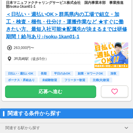
日本マニュファクチャリングサービス株式会社 国内事業本部 事業推進
年収444万円／22歳／入社1年目
部/soku-1kan01-1
年収520万円／28歳／入社3年目
＜日払い・週払いOK＞群馬県内の工場で組立・加
年収600万円／32歳／入社5年目
年収790万円／36歳／入社9年目
工・検査・梱包・仕分け・運搬作業など ★すぐに働
きたい方、最短入社可能★配属先が決まるまでは研修
期間！給与あり♪/soku-1kan01-1
263,000円〜
JR高崎駅（徒歩5分）
日払い・週払いOK
長期
平日のみOK
副業・ＷワークOK
深夜
ボーナス・昇給あり
未経験歓迎
フリーター歓迎
主婦(夫)歓迎
応募へ進む
関連する条件から探す
関連する駅から探す