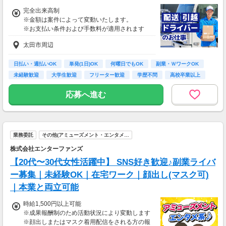
相談の上短時間勤務をすることもあるため
完全出来高制
給与が上記になる場合がございます。
※金額は案件によって変動いたします。
※お支払い条件および手数料が適用されます
＜月収例＞
月収24万円可能
太田市周辺
（日給1万2,000円×月20日勤務）
日払い・週払いOK
単発(1日)OK
何曜日でもOK
副業・ＷワークOK
未経験歓迎
大学生歓迎
フリーター歓迎
学歴不問
高校卒業以上
応募へ進む
業務委託
その他(アミューズメント・エンタメ…
株式会社エンターファンズ
【20代〜30代女性活躍中】 SNS好き歓迎♪副業ライバ
ー募集｜未経験OK｜在宅ワーク｜顔出し(マスク可)
｜本業と両立可能
時給1,500円以上可能
※成果報酬制のため活動状況により変動します
※顔出しまたはマスク着用配信をされる方の報