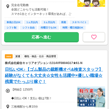
酬基準となります
完全在宅勤務
【収入例】
全国どこからでも活動可能！
■事務職Aさん（週3日・月50時間程度）
スマホ1台とインターネット環境があれば、ご
月収8万円～15万円
自宅からスタートできます。
■営業職Bさん（週4日・月80時間程度）
単発(1日)OK
通勤時間ゼロだから、本業やプライベートとの
1ヵ月以内
3ヵ月以内
長期
スキマバイト
月収15万円～25万円
両立もラクラク♪
シフト制
シフト自由
何曜日でもOK
時間・曜日相談OK
■主婦Cさん（月100時間程度）
月収20万円以上
応募へ進む
現在活躍中のライバーの多くは会社員や主婦の
方。
本業や家庭と両立しながら副業として活動され
ています。
new
派遣
梱包・検品・仕分・商品管理
株式会社綜合キャリアオプション /1314VF0804G17★61-N
日払いOK♪【ゴム製品の裁断機オペ&検査スタッフ】
経験がなくても大丈夫☆女性も活躍中×優しい職場☆
残業でたっぷり稼ぐ！
【時給】1250円
◆日払いOK！支払い額は7割！
※規定・支払い条件有
三枚橋駅から車10分