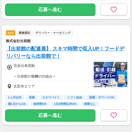
応募へ進む
new
業務委託
デリバリー・ケータリング
株式会社出前館
【出前館の配達員】 スキマ時間で収入UP！フードデ
リバリーなら出前館で！
完全出来高制
＜出前館の報酬の仕組み＞
基本報酬 ＋ ブースト
太田市エリア
※ブーストとは配達距離、曜日や時間帯、天候
などを考慮して上乗せされる報酬の名称です。
1ヵ月以内
長期
スキマバイト
シフト自由
副業・ＷワークOK
【報酬例】
週1日からOK
短時間OK
1日4時間以内OK
残業なし
<空いた時間でサクッと稼ぎたいあなた
は・・・>
応募へ進む
■月報酬：約13,000円
■配達日数：8日
■平均配送件数：2件/日