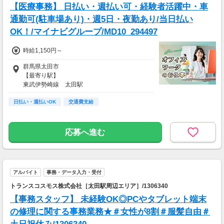
【医療事務】 日払い・週払い可・経験者活躍中・車
通勤可(駐車場あり)・週5日・夜勤あり/当日払い
OK！/マイナビグループ/MD10_294497
時給1,150円～
群馬県太田市
【最寄り駅】
東武伊勢崎線 太田駅
東武桐生線 太田駅
日払い・週払いOK
東武小泉線 太田駅
交通費支給
【アクセス】
太田駅より徒歩20分
応募へ進む
アルバイト
事務・データ入力・受付
トランスコスモス株式会社［太田駅周辺エリア］/1306340
【事務スタッフ】 未経験OK◎PCやタブレット端末
の修理に関する事務業務★＃女性が8割＃服髪自由＃