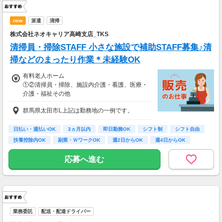
new
派遣
清掃
株式会社ネオキャリア高崎支店_TKS
清掃員・掃除STAFF 小さな施設で補助STAFF募集♪清
掃などのまったり作業＊未経験OK
有料老人ホーム
①②清掃員・掃除、施設内介護・看護、医療・
介護・福祉その他
①時給1,550円～1,800円、②時給1,750円～1,8
群馬県太田市L上記は勤務地の一例です。
00円
【経験・お持ちの資格によって異なります】
■未経験の方（無資格）：時給1550円～
日払い・週払いOK
3ヵ月以内
即日勤務OK
シフト制
シフト自由
■未経験の方（有資格）：時給1550円～
扶養控除内OK
副業・ＷワークOK
週2日からOK
週4日からOK
■経験者（無資格）：時給1750円～
■経験者（有資格）：時給1750円～
応募へ進む
■介護福祉士：時給1800円
業務委託
配送・配達ドライバー