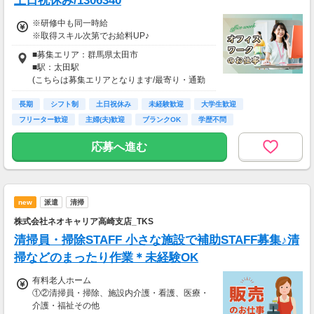
土日祝休み/1306340
※研修中も同一時給
※取得スキル次第でお給料UP♪
■募集エリア：群馬県太田市
■駅：太田駅
(こちらは募集エリアとなります/最寄り・通勤
圏内含む)
長期
シフト制
土日祝休み
未経験歓迎
大学生歓迎
フリーター歓迎
主婦(夫)歓迎
ブランクOK
学歴不問
応募へ進む
new
派遣
清掃
株式会社ネオキャリア高崎支店_TKS
清掃員・掃除STAFF 小さな施設で補助STAFF募集♪清
掃などのまったり作業＊未経験OK
有料老人ホーム
①②清掃員・掃除、施設内介護・看護、医療・
介護・福祉その他