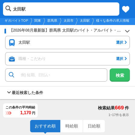
2026年8月7日
更新
tog
太田駅
関東
履歴
保存
メニュー
nav
ギガバイトTOP
関東
群馬県
太田市
太田駅
様々な条件の求人情報
【2026年08月最新版】群馬県 太田駅のバイト・アルバイト・パートの求人募集情報
太田駅
選択
職種・こだわり
選択
検索
最近検索した条件
669
この条件の平均時給
検索結果
件
1,170
円
1~17件を表示
おすすめ順
時給順
日給順