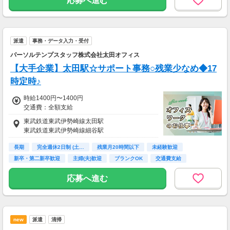
応募へ進む
派遣
事務・データ入力・受付
パーソルテンプスタッフ株式会社太田オフィス
【大手企業】太田駅☆サポート事務○残業少なめ◆17
時定時♪
時給1400円〜1400円
交通費：全額支給
東武鉄道東武伊勢崎線太田駅
東武鉄道東武伊勢崎線細谷駅
長期
完全週休2日制 (土…
残業月20時間以下
未経験歓迎
新卒・第二新卒歓迎
主婦(夫)歓迎
ブランクOK
交通費支給
社会保険完備
応募へ進む
new
派遣
清掃