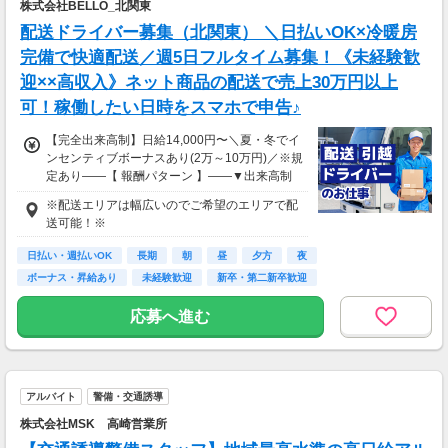
株式会社BELLO_北関東
配送ドライバー募集（北関東） ＼日払いOK×冷暖房
完備で快適配送／週5日フルタイム募集！《未経験歓
迎××高収入》ネット商品の配送で売上30万円以上
可！稼働したい日時をスマホで申告♪
【完全出来高制】日給14,000円〜＼夏・冬でイ
ンセンティブボーナスあり(2万～10万円)／※規
定あり――【 報酬パターン 】――▼出来高制
（1案件14,000円～！） 1案件の内容は経験や
※配送エリアは幅広いのでご希望のエリアで配
エリア(都内・埼玉・北関東など)により異なり
送可能！※
ます。 ※希望の配達エリアや収入に合わせて
働けます◎――【 給与受け取り方法 】――▼
日払い・週払いOK
長期
朝
昼
夕方
夜
専用アプリを使って1クリックで口座に即入
ボーナス・昇給あり
未経験歓迎
新卒・第二新卒歓迎
金！ 月払いや週払いなども選択可能です_/_/
_/_/ 月給例 _/_/_/_/※想定月給 約300,000円例
応募へ進む
えば・・・■週5日で勤務するAさん日給保障14,
000円×22日＝308,000円
アルバイト
警備・交通誘導
株式会社MSK 高崎営業所