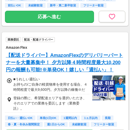
前払いOK
未経験歓迎
新卒・第二新卒歓迎
フリーター歓迎
応募へ進む
業務委託
配送・配達ドライバー
Amazon Flex
【配送ドライバー】AmazonFlexのデリバリーパート
ナーを大量募集中！ 夕方以降４時間程度最大10,200
円の報酬も可能!※単発OK！嬉しい「週払い」！
■うれしい週払い
お持ちの/ご自身の軽貨物車を使用する場合、４
時間程度で最大9,600円。夕方以降の稼働※だ
と４時間程度で最大10,200円の報酬が獲得可
登録の際に、希望配達エリアを選択いただき、
能！給与ではなく、委託業務に応じた報酬をお
そのエリアでの業務を委託します（業務委
支払いする業務委託のお仕事です。うれしい週
託）。
払い。
日払い・週払いOK
単発(1日)OK
1週間以内
1ヵ月以内
長期
※関東圏4-6月に１8時以降稼働した場合を想
春・夏・冬休み期間限定
週1日からOK
未経験歓迎
フリーター歓迎
定。地域により異なります