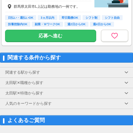
①時給1,550円～1,800円、②時給1,750円～1,8
群馬県太田市L上記は勤務地の一例です。
00円
【経験・お持ちの資格によって異なります】
■未経験の方（無資格）：時給1550円～
日払い・週払いOK
3ヵ月以内
即日勤務OK
シフト制
シフト自由
■未経験の方（有資格）：時給1550円～
扶養控除内OK
副業・ＷワークOK
週2日からOK
週4日からOK
■経験者（無資格）：時給1750円～
■経験者（有資格）：時給1750円～
応募へ進む
■介護福祉士：時給1800円
関連する条件から探す
関連する駅から探す
太田駅✕職種から探す
太田駅✕特徴から探す
人気のキーワードから探す
よくあるご質問