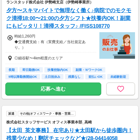
ランスタッド株式会社 伊勢崎支店（伊勢崎事業所）
夕方〜スキマバイトで無理なく働く♪病院でのモクモ
ク清掃18:00〜21:00の夕方シフト★扶養内OK！副業
にもピッタリ！清掃スタッフ♪ /FISS108770
時給1,260円
◆交通費支給：有（実費支給／当社規定あ
り。）
◎細谷駅〜4km程度のエリア
月収例：79,380円＝1,260円×3時間×21日勤務
の場合 ※交通費別途支給
長期
即日勤務OK
扶養控除内OK
副業・ＷワークOK
9時以降勤務開始OK
土日祝休み
残業なし
前払いOK
未経験歓迎
応募へ進む
派遣
その他(オフィスワーク・事務・営業…
株式会社スタッフサービス オフィス事業本部_高崎
【太田_英文事務】 在宅あり★太田駅から徒歩圏内！
残業少なめ！翻訳チェックなど★/28-04414058