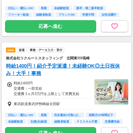
日払い・週払いOK
長期
未経験歓迎
新卒・第二新卒歓迎
フリーター歓迎
経験者歓迎
ブランクOK
学歴不問
女性活躍中
応募へ進む
new
派遣
事務・データ入力・受付
株式会社リクルートスタッフィング 北関東ｴﾘｱ高崎
時給1400円！紹介予定派遣！未経験OK◎土日祝休
み！大手！事務
時給1400円
交通費：一部支給
交通費 1ヵ月3万円を上限として実費支給
東武鉄道東武伊勢崎線太田駅
月収例 20万3000円 時給1400円×実働7h×週5日
×4週+残業5h
※月収例を保証するものではありません。
日払い・週払いOK
長期
完全週休2日制 (土…
残業月20時間以下
※給与即受取りサービス利用可（利用条件有）
未経験歓迎
主婦(夫)歓迎
経験者歓迎
ＰＣスキル不要
交通費支給
ha_rs_001