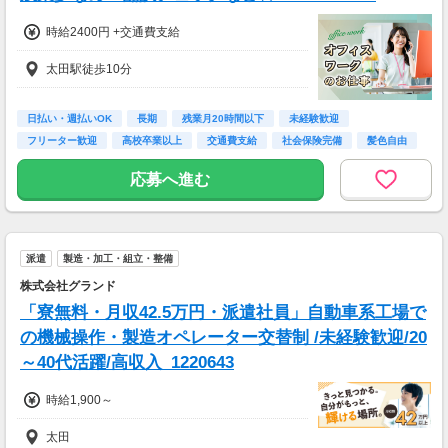
時給2400円 +交通費支給
太田駅徒歩10分
日払い・週払いOK
長期
残業月20時間以下
未経験歓迎
フリーター歓迎
高校卒業以上
交通費支給
社会保険完備
髪色自由
応募へ進む
派遣
製造・加工・組立・整備
株式会社グランド
「寮無料・月収42.5万円・派遣社員」自動車系工場で
の機械操作・製造オペレーター交替制 /未経験歓迎/20
～40代活躍/高収入_1220643
時給1,900～
太田