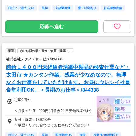
日払い・週払いOK
長期
未経験歓迎
寮・社宅あり
社会保険完備
応募へ進む
派遣
その他(軽作業・製造・倉庫・建築・…
株式会社テクノ・サービス/844338
時給１４００円未経験者活躍中製品の検査作業など・
太田市 ★カンタン作業。残業が少なめなので、無理
なくお仕事をしていただけます。お昼にウレシイ社員
食堂利用OK。＜長期のお仕事＞/844338
1,400円〜
＜月収＞245、000円(月収例21日実働残業代込)
交通費全額支給
太田（群馬）駅車10分
速払い制度有
※希望エリアに合わせてお仕事紹介可能です！
日払い・週払いOK
長期
即日勤務OK
深夜
残業月20時間以下