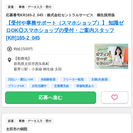
■使用車両：軽貨物
派遣
事務・データ入力・受付
＜ガッツリ稼ぎたいあなたは・・・＞
応募番号KR165-2_045：株式会社セントラルサービス 桐生採用係
■月報酬：約164,000円
【受付や事務サポート（スマホショップ）】 知識ゼ
■配達日数：28日
■平均配送件数：10件/日
ロOK◎スマホショップの受付・ご案内スタッフ
■使用車両：バイク
[KR]165-2_045
週末のみ・夜間のみでもOK！スキマ時間を活か
時給1500円
して配達が可能！
もちろんガッツリ働きたい方も大歓迎です♪
【勤務地】
あなたのライフスタイルに合わせて配達できま
群馬県太田市西矢島町
す！
最寄り駅：小泉線 桐生線 太田
アクセス：東武伊勢崎線 小泉線 桐生線 太
※上記は2026年6月の群馬県の実績例です。あ
日払い・週払いOK
田駅
未経験歓迎
フリーター歓迎
主婦(夫)歓迎
くまで例であり、報酬を保証するものではあり
ブランクOK
女性活躍中
交通費支給
研修制度あり
ません。
※報酬はエリア・時間・注文状況等により異な
応募へ進む
ります。
派遣
事務・データ入力・受付
太田市の病院