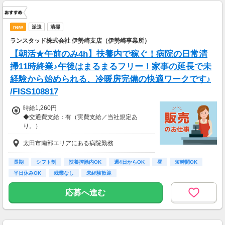
new
派遣
清掃
ランスタッド株式会社 伊勢崎支店（伊勢崎事業所）
【朝活★午前のみ4h】扶養内で稼ぐ！病院の日常清
掃11時終業♪午後はまるまるフリー！家事の延長で未
経験から始められる、冷暖房完備の快適ワークです♪
/FISS108817
時給1,260円
◆交通費支給：有（実費支給／当社規定あ
り。）
太田市南部エリアにある病院勤務
月収例：80,640円＝1,260円×4時間×16日勤務
の場合 ※交通費別途支給
長期
シフト制
扶養控除内OK
週4日からOK
昼
短時間OK
平日休みOK
残業なし
未経験歓迎
応募へ進む