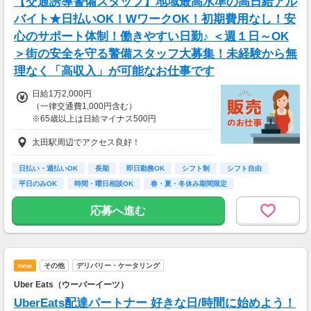
【交通誘導警備スタッフ】地域最高水準の高日給アル
バイト★日払いOK！WワークOK！初期費用なし！安
心のサポート体制！働きやすい日勤♪ ＜週１日～OK
＞街の安全を守る警備スタッフ大募集！未経験から無
理なく「高収入」が可能なお仕事です
日給1万2,000円
（一律交通費1,000円含む）
※65歳以上は日給マイナス500円
※70歳以上は日給マイナス2,000円
太田駅周辺でアクセス良好！
---
■交通誘導2級以上の資格をお持ちの方は
日払い・週払いOK
長期
即日勤務OK
シフト制
シフト自由
日給1万2,000円
平日のみOK
時間・曜日相談OK
春・夏・冬休み期間限定
（一律交通費1,000円含む）
副業・ＷワークOK
※65歳以上は日給マイナス500円
応募へ進む
※70歳以上は日給マイナス1,000円
★交通誘導2級（以上）として従事した場合
1勤務につき1000円支給！！
---
new
その他
デリバリー・ケータリング
■65歳～69歳迄では他の年代と同じ現場でも
安全面・体力面の考慮により比較的低負荷の業
Uber Eats（ウーバーイーツ）
務、
UberEats配達パートナー 好きな日/時間に始めよう！
70歳以降では低負荷業務や季節により