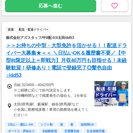
※報酬は規約にしたがい配達完了の15日後に支
応募へ進む
払いますが、可能な場合は、より早く、週払い
で前週稼働分をお支払いします。
登録の際に、希望配達エリアを選択いただき、
そのエリアでの業務を委託します（業務委
派遣
配送・配達ドライバー
託）。
株式会社アズスタッフ/中8配-03/太田/dd53
＞＞お持ちの中型・大型免許を活かせる！！配送ドラ
イバー大募集★＜＜ ＼日払いOK＆履歴書不要／【中
型8t限定以上＝即戦力】月収40万円も目指せる！未経
験歓迎！研修あり！電話で登録完了◎髪色自由
♪/dd53
月給 323400～404250円
※ご経験に応じて給与決定をします。
※待機時間などで残業発生の場合も、1分単位
で残業代をお支払いします！
太田(群馬)駅、藪塚駅、細谷(群馬)駅など
※研修・研修時給については面談時にお伝えし
☆全国に勤務地多数！希望の勤務地を教えてく
ます
ださい☆
＊交通費一部支給（案件による）
日払い・週払いOK
シフト制
昼
夜
短時間OK
ボーナス・昇給あり
未経験歓迎
交通費支給
社会保険完備