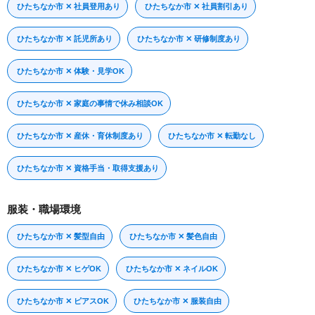
ひたちなか市 ✕ 社員登用あり
ひたちなか市 ✕ 社員割引あり
ひたちなか市 ✕ 託児所あり
ひたちなか市 ✕ 研修制度あり
ひたちなか市 ✕ 体験・見学OK
ひたちなか市 ✕ 家庭の事情で休み相談OK
ひたちなか市 ✕ 産休・育休制度あり
ひたちなか市 ✕ 転勤なし
ひたちなか市 ✕ 資格手当・取得支援あり
服装・職場環境
ひたちなか市 ✕ 髪型自由
ひたちなか市 ✕ 髪色自由
ひたちなか市 ✕ ヒゲOK
ひたちなか市 ✕ ネイルOK
ひたちなか市 ✕ ピアスOK
ひたちなか市 ✕ 服装自由