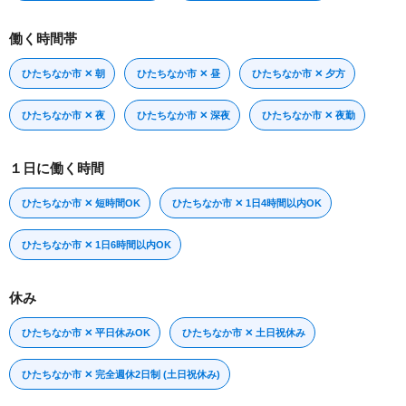
働く時間帯
ひたちなか市 ✕ 朝
ひたちなか市 ✕ 昼
ひたちなか市 ✕ 夕方
ひたちなか市 ✕ 夜
ひたちなか市 ✕ 深夜
ひたちなか市 ✕ 夜勤
１日に働く時間
ひたちなか市 ✕ 短時間OK
ひたちなか市 ✕ 1日4時間以内OK
ひたちなか市 ✕ 1日6時間以内OK
休み
ひたちなか市 ✕ 平日休みOK
ひたちなか市 ✕ 土日祝休み
ひたちなか市 ✕ 完全週休2日制 (土日祝休み)