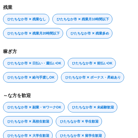
残業
ひたちなか市 ✕ 残業なし
ひたちなか市 ✕ 残業月10時間以下
ひたちなか市 ✕ 残業月20時間以下
ひたちなか市 ✕ 残業多め
稼ぎ方
ひたちなか市 ✕ 日払い・週払いOK
ひたちなか市 ✕ 前払いOK
ひたちなか市 ✕ 給与手渡しOK
ひたちなか市 ✕ ボーナス・昇給あり
～な方を歓迎
ひたちなか市 ✕ 副業・ＷワークOK
ひたちなか市 ✕ 未経験歓迎
ひたちなか市 ✕ 高校生歓迎
ひたちなか市 ✕ 学生歓迎
ひたちなか市 ✕ 大学生歓迎
ひたちなか市 ✕ 留学生歓迎