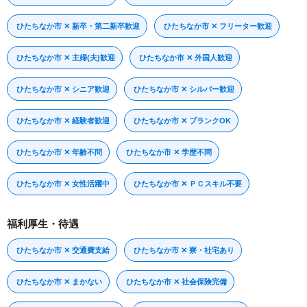
ひたちなか市 ✕ 新卒・第二新卒歓迎
ひたちなか市 ✕ フリーター歓迎
ひたちなか市 ✕ 主婦(夫)歓迎
ひたちなか市 ✕ 外国人歓迎
ひたちなか市 ✕ シニア歓迎
ひたちなか市 ✕ シルバー歓迎
ひたちなか市 ✕ 経験者歓迎
ひたちなか市 ✕ ブランクOK
ひたちなか市 ✕ 年齢不問
ひたちなか市 ✕ 学歴不問
ひたちなか市 ✕ 女性活躍中
ひたちなか市 ✕ ＰＣスキル不要
福利厚生・待遇
ひたちなか市 ✕ 交通費支給
ひたちなか市 ✕ 寮・社宅あり
ひたちなか市 ✕ まかない
ひたちなか市 ✕ 社会保険完備