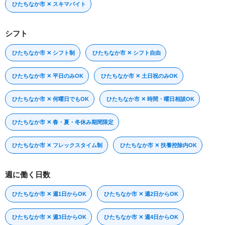
ひたちなか市 ✕ スキマバイト
シフト
ひたちなか市 ✕ シフト制
ひたちなか市 ✕ シフト自由
ひたちなか市 ✕ 平日のみOK
ひたちなか市 ✕ 土日祝のみOK
ひたちなか市 ✕ 何曜日でもOK
ひたちなか市 ✕ 時間・曜日相談OK
ひたちなか市 ✕ 春・夏・冬休み期間限定
ひたちなか市 ✕ フレックスタイム制
ひたちなか市 ✕ 扶養控除内OK
週に働く日数
ひたちなか市 ✕ 週1日からOK
ひたちなか市 ✕ 週2日からOK
ひたちなか市 ✕ 週3日からOK
ひたちなか市 ✕ 週4日からOK