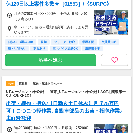
休120日以上案件多数★［01553］/《SURPC》
月給232000円～338000円 ※日払い相談もOK
（規定あり）
車、バイク、自転車通勤相談可（案件により異
なります）
日払い・週払いOK
長期
フリーター歓迎
学歴不問
交通費支給
寮・社宅あり
制服あり
車・バイク通勤OK
履歴書不要
応募へ進む
new
正社員
配送・配達ドライバー
UTエージェント株式会社 関東_UTエージェント株式会社 AGT北関東第一
CU《JNXH1C》
出荷・梱包・搬送/【日勤＆土日休み】月収25万円
可！こつこつ軽作業♪自動車部品の出荷・梱包作業♪
未経験歓迎
時給1300円 時給 ：1300円～ 月収例：252000