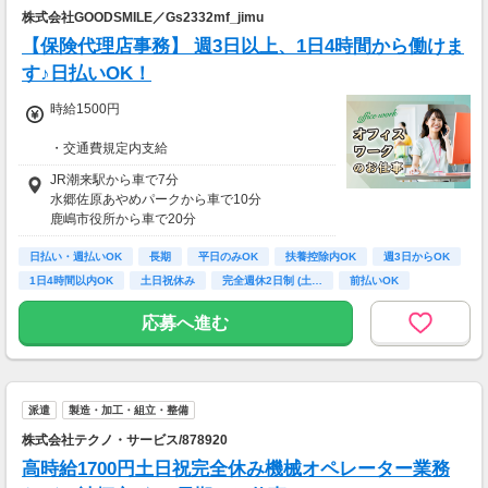
株式会社GOODSMILE／Gs2332mf_jimu
【保険代理店事務】 週3日以上、1日4時間から働けま
す♪日払いOK！
時給1500円
・交通費規定内支給
・試用期間なし
JR潮来駅から車で7分
水郷佐原あやめパークから車で10分
【月収例（週3勤務の場合）】
鹿嶋市役所から車で20分
(時給)1500円×(1日)4時間×(1ヶ月)16日＝96,00
稲敷パルナから車で15分
0円
日払い・週払いOK
長期
平日のみOK
扶養控除内OK
週3日からOK
＋残業代＋交通費
1日4時間以内OK
土日祝休み
完全週休2日制 (土…
前払いOK
応募へ進む
派遣
製造・加工・組立・整備
株式会社テクノ・サービス/878920
高時給1700円土日祝完全休み機械オペレーター業務