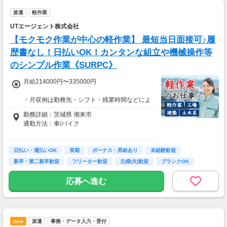
派遣
軽作業
UTエージェント株式会社
【モクモク作業が中心の軽作業】 最短当日面接可♪履
歴書なし！日払いOK！カンタンな組立や機械操作等
のシンプル作業《SURPC》
月給214000円〜335000円
・月収例は勤務先・シフト・残業時間などによ
り変動します
勤務詳細：茨城県 潮来市
・各種手当あり（残業手当、休出手当、深夜勤
通勤方法：車/バイク
務がある場合は深夜手当 など）
・昇給あり（昇格制度あり）
※構内の（無料）駐車場利用OK
日払い・週払いOK
※募集の勤務地は面接地の一例です。
長期
ボーナス・昇給あり
未経験歓迎
■日払い制度（新制度）
ご希望の地域や条件などを伺いながらあなた
新卒・第二新卒歓迎
フリーター歓迎
主婦(夫)歓迎
ブランクOK
・最短5分で働いた分の給与を口座受取可能
に合ったお仕事をご紹介します！
・スマホからカンタン申請
学歴不問
応募へ進む
・1,000円単位で利用可能
■交通費 上限30,000円まで支給 ※会社規定有
り
new
派遣
事務・データ入力・受付