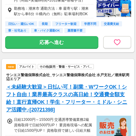
円（時給×実働8時間×20日稼働+各種手当）
勤務地：潮来市 通勤方法：車 最寄り駅：潮来
駅から車6分 ※構内の（無料）駐車場利用OK
日払い・週払いOK
長期
フリーター歓迎
学歴不問
交通費支給
寮・社宅あり
車・バイク通勤OK
履歴書不要
応募へ進む
new
アルバイト
その他(販売・警備・サービス・アパ…
サンエス警備保障株式会社_サンエス警備保障株式会社 水戸支社／潮来駅周
辺エリア
＜未経験大歓迎＞日払い可！副業・WワークOK！シ
フト自由！業界最高クラスの高日給！交通費全額支
給！直行直帰OK！学生・フリーター・ミドル・シニ
ア活躍中♪[20721398]
日給12000円～15500円 交通誘導警備業務2級
資格取得で日給500円UP！ 要資格現場への配属
で日給1500円UP！ 資格取得で嬉しい日給大幅
UP☆ ＜サンエス警備保障特別給付金＞ 交通誘