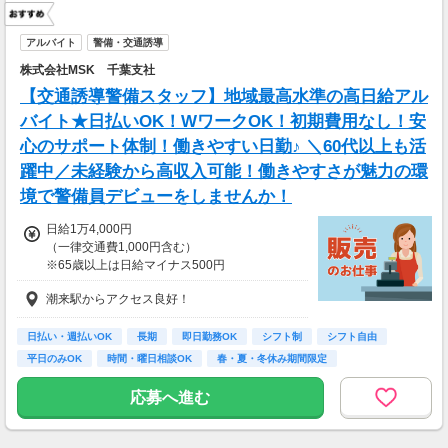
アルバイト
警備・交通誘導
株式会社MSK 千葉支社
【交通誘導警備スタッフ】地域最高水準の高日給アル
バイト★日払いOK！WワークOK！初期費用なし！安
心のサポート体制！働きやすい日勤♪ ＼60代以上も活
躍中／未経験から高収入可能！働きやすさが魅力の環
境で警備員デビューをしませんか！
日給1万4,000円
（一律交通費1,000円含む）
※65歳以上は日給マイナス500円
※70歳以上は日給マイナス2,000円
潮来駅からアクセス良好！
---
■交通誘導2級以上の資格をお持ちの方は
日払い・週払いOK
長期
即日勤務OK
シフト制
シフト自由
日給1万4,000円
平日のみOK
時間・曜日相談OK
春・夏・冬休み期間限定
（一律交通費1,000円含む）
副業・ＷワークOK
※65歳以上は日給マイナス500円
応募へ進む
※70歳以上は日給マイナス1,000円
★交通誘導2級（以上）として従事した場合
1勤務につき1000円支給！！