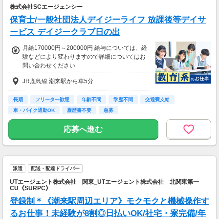
株式会社SCエージェンシー
保育士/一般社団法人デイジーライフ 放課後等デイサ
ービス デイジークラブ日の出
月給170000円～200000円 給与については、経
験などにより変わりますので詳細についてはお
問い合わせください
JR鹿島線 潮来駅から車5分
長期
フリーター歓迎
年齢不問
学歴不問
交通費支給
車・バイク通勤OK
履歴書不要
急募
応募へ進む
派遣
配送・配達ドライバー
UTエージェント株式会社 関東_UTエージェント株式会社 北関東第一
CU《SURPC》
登録制＊《潮来駅周辺エリア》モクモクと機械操作す
るお仕事！未経験が8割◎日払いOK/社宅・寮完備/年