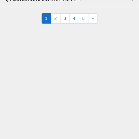
Next
1
2
3
4
5
»