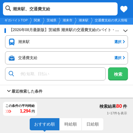
2026年8月8日
更新
tog
潮来駅、交通費支給
関東
履歴
保存
メニュー
nav
ギガバイトTOP
関東
茨城県
潮来市
潮来駅
交通費支給の求人情報
【2026年08月最新版】茨城県 潮来駅の交通費支給のバイト・アルバイト・パートの求人募集情報
潮来駅
選択
交通費支給
選択
検索
最近検索した条件
80
この条件の平均時給
検索結果
件
1,294
円
1~17件を表示
おすすめ順
時給順
日給順