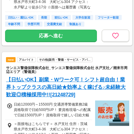
県水戸市大町3-4-36 大町ビル304 アクセス：
方には10万円を特別給付金としてプレゼント！
水戸駅より徒歩17分 ☆面接へは履歴書（写真な
※30勤務で3万円、60勤務で7万円 ※規定あり
しでOK）をご持参ください。
＜日払いOK（規定あり）＞ 24時間ATMからお
日払い・週払いOK
長期
前払いOK
大学生歓迎
フリーター歓迎
金をおろせる！ 仕事が終わってから給料をもら
年齢不問
学歴不問
交通費支給
制服あり
いに行く手間は不要♪ ＜研修あり＞ ・資格なし
未経験者：研修20H 26250円 ※規定あり ・経
応募へ進む
験1年以上（直近3年以内）：研修7H ※規定
あり └合計60000円支給（特別給付金の支給者
は対象外） └交通誘導2級以上の資格を所持さ
れている方は新任研修免除（現任研修はあり/6
h）
new
アルバイト
その他(販売・警備・サービス・アパ…
サンエス警備保障株式会社_サンエス警備保障株式会社 水戸支社／潮来市周
辺エリア（警備員）
【日払いOK】副業・Wワーク可！シフト超自由！業
界トップクラスの高日給★効率よく稼げる♪未経験大
歓迎◎積極採用中!![21248729]
日給12000円～15500円 交通誘導警備業務2級
資格取得で日給500円UP！ 要資格現場への配属
で日給1500円UP！ 資格取得で嬉しい日給大幅
UP☆ ＜サンエス警備保障特別給付金＞ 交通誘
＜面接地はこちらです＞ 水戸支社 住所：茨城
導2級または指導教育責任者の資格をお持ちの
県水戸市大町3-4-36 大町ビル304 アクセス：
方には10万円を特別給付金としてプレゼント！