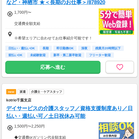
など・神栖市 ★＜長期のお仕事＞/878920
1,700円〜
交通費全額支給
即払い制度有
※希望エリアに合わせてお仕事紹介可能です！
日払い・週払いOK
長期
即日勤務OK
深夜
残業月20時間以下
前払いOK
未経験歓迎
新卒・第二新卒歓迎
フリーター歓迎
応募へ進む
new
派遣
介護士・ケアスタッフ
kotrio千葉支店
デイサービスの介護スタッフ／資格支援制度あり／日
払い・週払い可／土日祝休み可能
1,500円〜2,250円
◆交通費orガソリン代全額支給