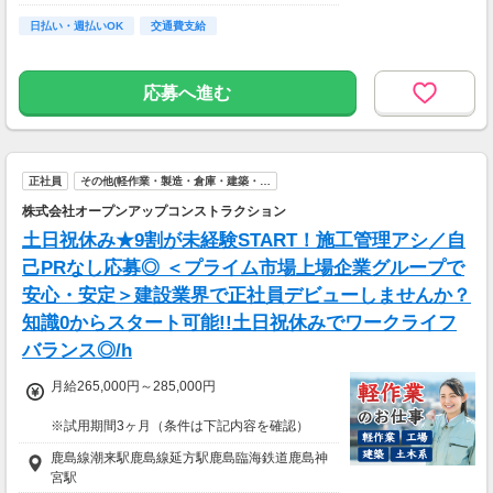
【アクセス】
日払い・週払いOK
潮来I.Cから車で約10分
交通費支給
【行方市方面から】
・県道水戸神栖線（行方縦断道路）を直進、水
応募へ進む
郷県民の森を過ぎてすぐの「島須」信号を左折
し約1km
【神栖市方面から】
正社員
その他(軽作業・製造・倉庫・建築・…
・水郷有料道路を直進、水郷県民の森手前の
「島須」信号を右折し約1km
株式会社オープンアップコンストラクション
土日祝休み★9割が未経験START！施工管理アシ／自
己PRなし応募◎ ＜プライム市場上場企業グループで
安心・安定＞建設業界で正社員デビューしませんか？
知識0からスタート可能!!土日祝休みでワークライフ
バランス◎/h
月給265,000円～285,000円
※試用期間3ヶ月（条件は下記内容を確認）
※固定残業超過分は別途支給
鹿島線潮来駅鹿島線延方駅鹿島臨海鉄道鹿島神
宮駅
▼1ヵ月目(給与が異なる/雇用形態は本採用時と