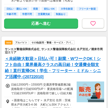
水戸駅より徒歩17分 ☆面接へは履歴書（写真な
※30勤務で3万円、60勤務で7万円 ※規定あり
しでOK）をご持参ください。
＜日払いOK（規定あり）＞ 24時間ATMからお
日払い・週払いOK
長期
前払いOK
大学生歓迎
フリーター歓迎
金をおろせる！ 仕事が終わってから給料をもら
年齢不問
学歴不問
交通費支給
制服あり
いに行く手間は不要♪ ＜研修あり＞ ・資格なし
未経験者：研修20H 26250円 ※規定あり ・経
応募へ進む
験1年以上（直近3年以内）：研修7H ※規定
あり └合計60000円支給（特別給付金の支給者
は対象外） └交通誘導2級以上の資格を所持さ
れている方は新任研修免除（現任研修はあり/6
h）
new
アルバイト
その他(販売・警備・サービス・アパ…
サンエス警備保障株式会社_サンエス警備保障株式会社 水戸支社／潮来市周
辺エリア
＜未経験大歓迎＞日払い可！副業・WワークOK！シ
フト自由！業界最高クラスの高日給！交通費全額支
給！直行直帰OK！学生・フリーター・ミドル・シニ
ア活躍中♪[20722010]
日給12000円～15500円 交通誘導警備業務2級
資格取得で日給500円UP！ 要資格現場への配属
で日給1500円UP！ 資格取得で嬉しい日給大幅
UP☆ ＜サンエス警備保障特別給付金＞ 交通誘
＜面接地はこちらです＞ 水戸支社 住所：茨城
導2級または指導教育責任者の資格をお持ちの
県水戸市大町3-4-36 大町ビル304 アクセス：
方には10万円を特別給付金としてプレゼント！