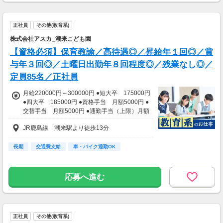
正社員
その他(教育系)
株式会社アスカ_潮来こども園
【資格必須】保育教諭／高待遇◎／昇給年１回◎／賞
与年３回◎／土曜日出勤年８回程度◎／残業なし◎／
定員85名／正社員
月給220000円～300000円 ●短大卒 175000円
●四大卒 185000円 ●資格手当 月額5000円 ●
交替手当 月額5000円 ●通勤手当（上限）月額
12000円 ●処遇改善手当あり ●経験や能力に応
JR鹿島線 潮来駅より徒歩13分
じて加算あり
長期
交通費支給
車・バイク通勤OK
応募へ進む
正社員
その他(教育系)