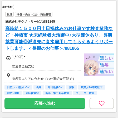
---
■65歳～69歳迄では他の年代と同じ現場でも
安全面・体力面の考慮により比較的低負荷の業
派遣
梱包・検品・仕分・商品管理
務、
株式会社テクノ・サービス/881865
70歳以降では低負荷業務や季節により
相談の上短時間勤務をすることもあるため
高時給１５００円土日祝休みのお仕事です検査業務な
給与が上記になる場合がございます。
ど・神栖市 ★未経験者大活躍中♪大型連休あり。長期
就業可能◎派遣先に直接雇用してもらえるようサポー
＜月収例＞
月収28万円可能
トします。＜長期のお仕事＞/881865
（日給1万4,000円×月20日勤務）
1,500円〜
交通費全額支給
即払い制度有
※希望エリアに合わせてお仕事紹介可能です！
日払い・週払いOK
長期
即日勤務OK
深夜
残業月20時間以下
前払いOK
未経験歓迎
新卒・第二新卒歓迎
フリーター歓迎
応募へ進む