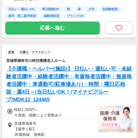
日払い・週払いOK
即日勤務OK
朝
昼
夕方
未経験歓迎
新卒・第二新卒歓迎
経験者歓迎
ブランクOK
応募へ進む
派遣
介護士・ケアスタッフ
茨城県潮来市の特別養護老人ホーム
【介護職・ヘルパー(施設)】 日払い・週払い可・未経
験者活躍中・経験者活躍中・有資格者活躍中・無資格
者活躍中・車通勤可(駐車場あり)・時間・曜日応相
談・週4日～/当日払いOK！/マイナビグルー
プ/MDK12_124465
時給1,300円～
※資格・経験により変動あり
茨城県潮来市
【最寄り駅】
JR鹿島線 潮来駅