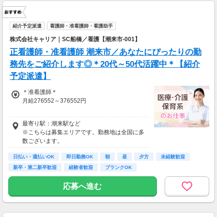
紹介予定派遣
看護師・准看護師・看護助手
株式会社キャリア｜SC船橋／看護【潮来市-001】
正看護師・准看護師 潮来市／あなたにぴったりの勤
務先をご紹介します◎＊20代～50代活躍中＊【紹介
予定派遣】
＊准看護師＊
月給276552～376552円
＊正看護師＊
最寄り駅：潮来駅など
月給291108～391108円
※こちらは募集エリアです。勤務地は全国に多
数ございます。
日払い・週払いOK
即日勤務OK
朝
昼
夕方
未経験歓迎
新卒・第二新卒歓迎
経験者歓迎
ブランクOK
応募へ進む