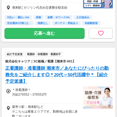
◆各種社会保険完備
潮来駅│ガソリン代含め交通費全額支給
◆日払い・週払い制度（各規定有）
急な出費にあんしんの制度です。
スマホからかんたんに申請が出来ます！
日払い・週払いOK
長期
副業・ＷワークOK
土日祝休み
完全週休2日制 (土…
残業なし
ボーナス・昇給あり
未経験歓迎
主婦(夫)歓迎
応募へ進む
紹介予定派遣
看護師・准看護師・看護助手
株式会社キャリア｜SC船橋／看護【潮来市-001】
正看護師・准看護師 潮来市／あなたにぴったりの勤
務先をご紹介します◎＊20代～50代活躍中＊【紹介
予定派遣】
＊准看護師＊
月給276552～376552円
＊正看護師＊
最寄り駅：潮来駅など
月給291108～391108円
※こちらは募集エリアです。勤務地は全国に多
数ございます。