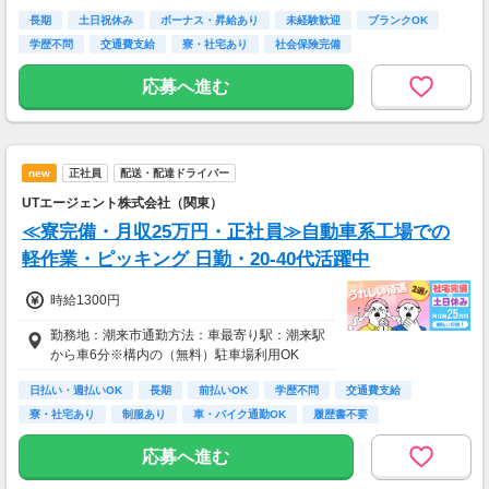
同条件)
長期
土日祝休み
ボーナス・昇給あり
未経験歓迎
ブランクOK
▼2～3ヵ月目（本採用時と同条件）
学歴不問
交通費支給
寮・社宅あり
社会保険完備
■東京
応募へ進む
1ヵ月目:月給23.9万円～
2～3ヶ月目:月給28万円～ ※固定残業代3.7万円
～/20時間分含む
■大阪
new
正社員
配送・配達ドライバー
1ヵ月目：月給23.4万円～
UTエージェント株式会社（関東）
2～3ヶ月目:月給26.9万円～ ※固定残業代3.5万
円～/20時間分含む
≪寮完備・月収25万円・正社員≫自動車系工場での
軽作業・ピッキング 日勤・20-40代活躍中
■名古屋
1ヵ月目：月給24.2万円～
時給1300円
2～3ヶ月目:月給28.5万円～ ※固定残業代3.7万
円～/20時間分含む
勤務地：潮来市通勤方法：車最寄り駅：潮来駅
から車6分※構内の（無料）駐車場利用OK
■その他
1ヵ月目：月給23.1万円～
日払い・週払いOK
長期
前払いOK
学歴不問
交通費支給
2～3ヶ月目:月給26.5万円～ ※固定残業代3.5万
寮・社宅あり
制服あり
車・バイク通勤OK
履歴書不要
円～/20時間分含む
応募へ進む