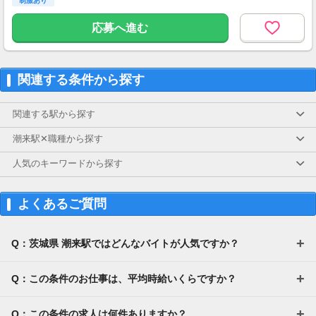
制服あり
＜サンエス警備保障特別給付金＞
交通誘導2級または指導教育責任者の資格をお
応募へ進む
持ちの方には100000円支給！
※30勤務で30000円、更に30勤務で70000円
※規定あり
関連する条件から探す
＜日払いOK（規定あり）＞
24時間ATMからお金をおろせるサービス使用！
仕事が終わってから給料をもらいに行く手間は
関連する駅から探す
不要♪
■交通費
潮来駅✕職種から探す
その他
人気のキーワードから探す
よくあるご質問
Q：茨城県 潮来駅ではどんなバイトが人気ですか？
Q：この条件のお仕事は、平均時給いくらですか？
Q：この条件の求人は何件ありますか？