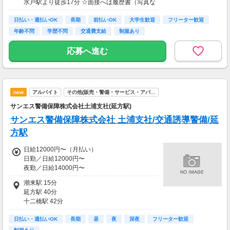
水戸駅より徒歩17分 ☆面接へは履歴書（写真な
※30勤務で3万円、60勤務で7万円 ※規定あり
しでOK）をご持参ください。
＜日払いOK（規定あり）＞ 24時間ATMからお
日払い・週払いOK
長期
前払いOK
大学生歓迎
フリーター歓迎
金をおろせる！ 仕事が終わってから給料をもら
年齢不問
学歴不問
交通費支給
制服あり
いに行く手間は不要♪ ＜研修あり＞ ・資格なし
未経験者：研修20H 26250円 ※規定あり ・経
応募へ進む
験1年以上（直近3年以内）：研修7H ※規定
あり └合計60000円支給（特別給付金の支給者
は対象外） └交通誘導2級以上の資格を所持さ
れている方は新任研修免除（現任研修はあり/6
h）
new
アルバイト
その他(販売・警備・サービス・アパ…
サンエス警備保障株式会社土浦支社(延方駅)
サンエス警備保障株式会社 土浦支社/交通誘導警備/延
方駅
日給12000円〜（月払い）
日勤／日給12000円〜
夜勤／日給14000円〜
※交通費全額支給
潮来駅 15分
延方駅 40分
▽交通誘導警備業務2級をお持ちの方
十二橋駅 42分
日勤／日給12500円〜13500円
香取駅 73分
夜勤／日給14500円〜15500円
日払い・週払いOK
鹿島神宮駅 85分
長期
昼
夜
深夜
フリーター歓迎