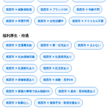
筑西市 ✕ 経験者歓迎
筑西市 ✕ ブランクOK
筑西市 ✕ 年齢不問
筑西市 ✕ 学歴不問
筑西市 ✕ 女性活躍中
筑西市 ✕ ＰＣスキル不要
福利厚生・待遇
筑西市 ✕ 交通費支給
筑西市 ✕ 寮・社宅あり
筑西市 ✕ まかない
筑西市 ✕ 社会保険完備
筑西市 ✕ 社員登用あり
筑西市 ✕ 社員割引あり
筑西市 ✕ 託児所あり
筑西市 ✕ 研修制度あり
筑西市 ✕ 体験・見学OK
筑西市 ✕ 家庭の事情で休み相談OK
筑西市 ✕ 産休・育休制度あり
筑西市 ✕ 転勤なし
筑西市 ✕ 資格手当・取得支援あり