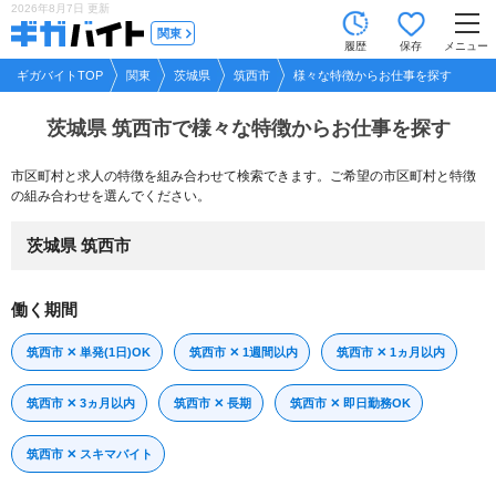
2026年8月7日
更新
tog
関東
履歴
保存
メニュー
nav
ギガバイトTOP
関東
茨城県
筑西市
様々な特徴からお仕事を探す
茨城県 筑西市で
様々な特徴からお仕事を探す
市区町村と求人の特徴を組み合わせて検索できます。ご希望の市区町村と特徴
の組み合わせを選んでください。
茨城県 筑西市
働く期間
筑西市 ✕ 単発(1日)OK
筑西市 ✕ 1週間以内
筑西市 ✕ 1ヵ月以内
筑西市 ✕ 3ヵ月以内
筑西市 ✕ 長期
筑西市 ✕ 即日勤務OK
筑西市 ✕ スキマバイト