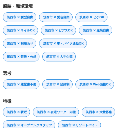
服装・職場環境
筑西市 ✕ 髪型自由
筑西市 ✕ 髪色自由
筑西市 ✕ ヒゲOK
筑西市 ✕ ネイルOK
筑西市 ✕ ピアスOK
筑西市 ✕ 服装自由
筑西市 ✕ 制服あり
筑西市 ✕ 車・バイク通勤OK
筑西市 ✕ 禁煙・分煙
筑西市 ✕ 大手企業
選考
筑西市 ✕ 履歴書不要
筑西市 ✕ 登録制
筑西市 ✕ Web面接OK
特徴
筑西市 ✕ 駅近
筑西市 ✕ 在宅ワーク・内職
筑西市 ✕ 大量募集
筑西市 ✕ オープニングスタッフ
筑西市 ✕ リゾートバイト