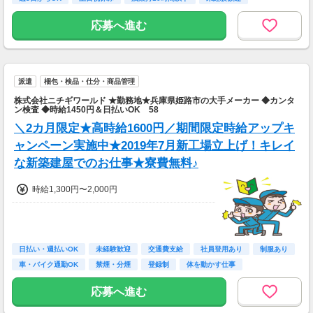
新卒・第二新卒歓迎
応募へ進む
派遣
梱包・検品・仕分・商品管理
株式会社ニチギワールド ★勤務地★兵庫県姫路市の大手メーカー ◆カンタ
ン検査 ◆時給1450円＆日払いOK 58
＼2カ月限定★高時給1600円／期間限定時給アップキ
ャンペーン実施中★2019年7月新工場立上げ！キレイ
な新築建屋でのお仕事★寮費無料♪
時給1,300円〜2,000円
日払い・週払いOK
未経験歓迎
交通費支給
社員登用あり
制服あり
車・バイク通勤OK
禁煙・分煙
登録制
体を動かす仕事
応募へ進む