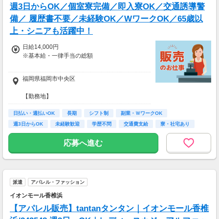
週3日からOK／個室寮完備／即入寮OK／交通誘導警
備／ 履歴書不要／未経験OK／WワークOK／65歳以
上・シニアも活躍中！
日給14,000円
※基本給・一律手当の総額
基本給:日給 10,000円 〜 固定残業代:なし
福岡県福岡市中央区
【一律手当】
【勤務地】
・全員に一律で支払われる通勤・皆勤・家族手
福岡市中央区を中心に勤務地多数あり
当金額:なし
日払い・週払いOK
・直行直帰OK
長期
シフト制
副業・ＷワークOK
・その他手当 一律入社祝金4,000円を含む
・車、バイク通勤OK
週3日からOK
未経験歓迎
学歴不問
交通費支給
寮・社宅あり
※入社5日目以降は入社祝金の支給がなくな
ります。
応募へ進む
・資格者及び能力により別途手当が 発生する場
合があります。
【入社祝金あり】
入社祝金20,000円支給（4,000円を5日間で支
派遣
アパレル・ファッション
給）
イオンモール香椎浜
・交通費支給（自家用車、電車で現場に向かう
【アパレル販売】tantanタンタン｜イオンモール香椎
場合のみ）