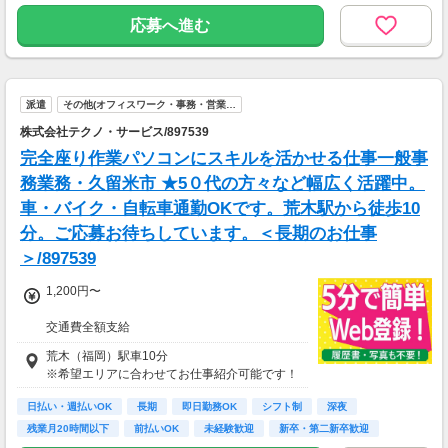
●週5の場合
応募へ進む
時給1,340円 × 8h × 週5日勤務（22日）
＝【月収23万5,840円】
「自分に合った働き方を探したい」
派遣
その他(オフィスワーク・事務・営業…
「レアなお仕事ないかな？」
株式会社テクノ・サービス/897539
「期間限定で働きたい！」
「短期で高時給狙い！」などもOK！
完全座り作業パソコンにスキルを活かせる仕事一般事
務業務・久留米市 ★5０代の方々など幅広く活躍中。
車・バイク・自転車通勤OKです。荒木駅から徒歩10
分。ご応募お待ちしています。＜長期のお仕事
＞/897539
1,200円〜
交通費全額支給
即払い制度有
荒木（福岡）駅車10分
※希望エリアに合わせてお仕事紹介可能です！
日払い・週払いOK
長期
即日勤務OK
シフト制
深夜
残業月20時間以下
前払いOK
未経験歓迎
新卒・第二新卒歓迎