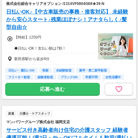
株式会社綜合キャリアオプション /1314VF0804G68★39-N
日払いOK♪【中古車販売の事務・接客対応】 未経験
から安心スタート♪残業ほぼナシ！アナタらしく♪髪
型自由☆
【時給】1250円
◆日払いOK！支払い額は7割！
※規定・支払い条件有
新田原駅から徒歩9分
日払い・週払いOK
長期
未経験歓迎
新卒・第二新卒歓迎
フリーター歓迎
経験者歓迎
ブランクOK
学歴不問
女性活躍中
応募へ進む
派遣
介護士・ケアスタッフ
マンパワーグループ株式会社 福岡支店
サービス付き高齢者向け住宅の介護スタッフ 経験者
優遇可能！/週2日・4h～OK/フルタイムも歓迎/週払い