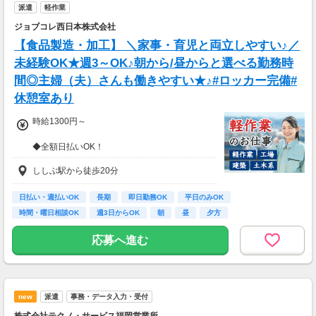
派遣
軽作業
＜ガッツリ稼ぎたいあなたは・・・＞
ジョブコレ西日本株式会社
■月報酬：約163,000円
【食品製造・加工】 ＼家事・育児と両立しやすい♪／
■配達日数：26日
■平均配送件数：12件/日
未経験OK★週3～OK♪朝から/昼からと選べる勤務時
■使用車両：自転車
間◎主婦（夫）さんも働きやすい★♪#ロッカー完備#
休憩室あり
週末のみ・夜間のみでもOK！スキマ時間を活か
して配達が可能！
時給1300円～
もちろんガッツリ働きたい方も大歓迎です♪
あなたのライフスタイルに合わせて配達できま
◆全額日払いOK！
す！
◆交通費支給※規定アリ
ししぶ駅から徒歩20分
※上記は2026年6月の福岡県の実績例です。あ
くまで例であり、報酬を保証するものではあり
日払い・週払いOK
長期
即日勤務OK
平日のみOK
ません。
※報酬はエリア・時間・注文状況等により異な
時間・曜日相談OK
週3日からOK
朝
昼
夕方
ります。
応募へ進む
new
派遣
事務・データ入力・受付
株式会社テクノ・サービス福岡営業所