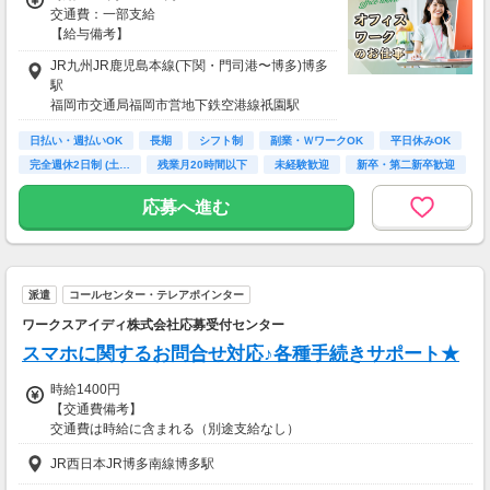
交通費：一部支給
【給与備考】
＼高時給だから、効率よく稼げる♪／
JR九州JR鹿児島本線(下関・門司港〜博多)博多
★昇給もあり
駅
★研修あり
福岡市交通局福岡市営地下鉄空港線祇園駅
★時間外手当支給
★給料日前に受け取れる「前給制度」あり
日払い・週払いOK
長期
シフト制
副業・ＷワークOK
平日休みOK
すでに働いた分のお給料の一部を
完全週休2日制 (土…
残業月20時間以下
未経験歓迎
新卒・第二新卒歓迎
給料日前にお支払いする独自の制度がありま
す。
応募へ進む
1日勤務に対して最大5,000円までが対象で、
1ヵ月に最大15万円まで利用できます。
【交通費備考】
◆交通費支給あり
派遣
コールセンター・テレアポインター
※当社規定による
ワークスアイディ株式会社応募受付センター
スマホに関するお問合せ対応♪各種手続きサポート★
時給1400円
【交通費備考】
交通費は時給に含まれる（別途支給なし）
JR西日本JR博多南線博多駅