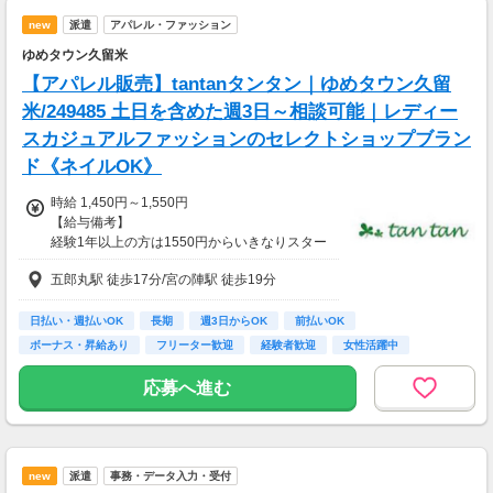
new
派遣
アパレル・ファッション
ゆめタウン久留米
【アパレル販売】tantanタンタン｜ゆめタウン久留
米/249485 土日を含めた週3日～相談可能｜レディー
スカジュアルファッションのセレクトショップブラン
ド《ネイルOK》
時給 1,450円～1,550円
【給与備考】
経験1年以上の方は1550円からいきなりスター
ト！経験1年未満の方も就業1年後には必ず155
五郎丸駅 徒歩17分/宮の陣駅 徒歩19分
0円に昇給します！
◆月収例
24万3千～26万円＋残業手当
日払い・週払いOK
長期
週3日からOK
前払いOK
ボーナス・昇給あり
フリーター歓迎
経験者歓迎
女性活躍中
【前払い制度あり】
高校卒業以上
6割のスタッフが利用中！働いた給料の一部を
応募へ進む
最短即時支払い。
利用料・振込手数料はすべて無料。
new
派遣
事務・データ入力・受付