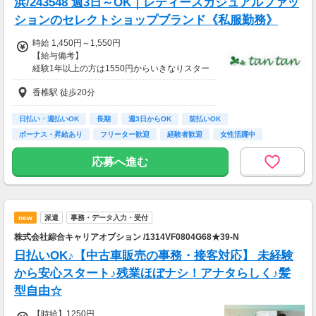
浜/243548 週3日～OK｜レディースカジュアルファッ
ションのセレクトショップブランド《私服勤務》
時給 1,450円～1,550円
【給与備考】
経験1年以上の方は1550円からいきなりスター
ト！経験1年未満の方も就業1年後には必ず155
香椎駅 徒歩20分
0円に昇給します！
◆月収例
24万3千～26万円＋残業手当
日払い・週払いOK
長期
週3日からOK
前払いOK
ボーナス・昇給あり
フリーター歓迎
経験者歓迎
女性活躍中
【前払い制度あり】
高校卒業以上
6割のスタッフが利用中！働いた給料の一部を
応募へ進む
最短即時支払い。
利用料・振込手数料はすべて無料。
new
派遣
事務・データ入力・受付
株式会社綜合キャリアオプション /1314VF0804G68★39-N
日払いOK♪【中古車販売の事務・接客対応】 未経験
から安心スタート♪残業ほぼナシ！アナタらしく♪髪
型自由☆
【時給】1250円