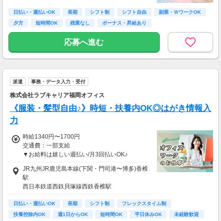
≪収入例≫
◎日勤／未経験の場合
日払い・週払いOK
長期
シフト制
シフト自由
副業・ＷワークOK
・日収(1,350*8)円（時給1,350円×8h）
夕方
短時間OK
残業なし
ボーナス・昇給あり
・月収237,600円（日収(1,350*8)円×月22回勤
務）
応募へ進む
※実働8時間以上からは更に時給25％UP
※スキルによって更にスタート時給がUPするこ
とも！
派遣
事務・データ入力・受付
※資格手当あり（時給50円～UP/資格の種類に
よって異なる）
株式会社ラブキャリア福岡オフィス
支払方法：日払い・週払い
《服装・髪型自由♪》時短・扶養内OK◎はがき情報入
※日払いも週払いOK（規定あり）
力
（稼働開始時は手続き完了次第となります）
週払い：金曜日締め最短翌週火曜日にお給料GE
時給1340円〜1700円
T♪
交通費：一部支給
▼お給料は嬉しい週払い/月3回払いOK♪
※交通費：別途全額支給
※経験・業務内容により異なります。
JR九州JR鹿児島本線(下関・門司港〜博多)香椎
駅
※車・バイク通勤に関して施設により異なる場
≪収入例≫
西日本鉄道西鉄貝塚線西鉄香椎駅
合あり（応相談）
●週2の場合
西日本鉄道西鉄貝塚線香椎宮前駅
時給1,340円 × 8h × 週2日勤務（8日）
日払い・週払いOK
長期
シフト制
フレックスタイム制
＝【月収8万5,760円】
扶養控除内OK
週1日からOK
短時間OK
平日休みOK
未経験歓迎