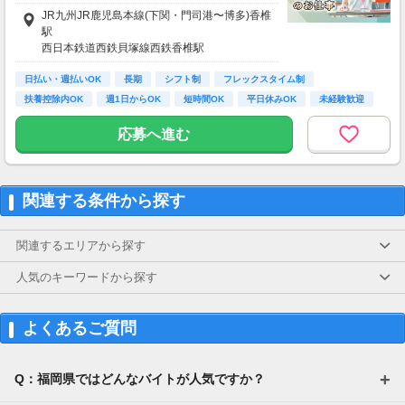
※車・バイク通勤に関して施設により異なる場
※経験・業務内容により異なります。
JR九州JR鹿児島本線(下関・門司港〜博多)香椎
合あり（応相談）
駅
≪収入例≫
西日本鉄道西鉄貝塚線西鉄香椎駅
●週2の場合
西日本鉄道西鉄貝塚線香椎宮前駅
時給1,340円 × 8h × 週2日勤務（8日）
日払い・週払いOK
長期
シフト制
フレックスタイム制
＝【月収8万5,760円】
扶養控除内OK
週1日からOK
短時間OK
平日休みOK
未経験歓迎
●週5の場合
応募へ進む
時給1,340円 × 8h × 週5日勤務（22日）
＝【月収23万5,840円】
関連する条件から探す
「自分に合った働き方を探したい」
「レアなお仕事ないかな？」
「期間限定で働きたい！」
関連するエリアから探す
「短期で高時給狙い！」などもOK！
人気のキーワードから探す
よくあるご質問
Q：福岡県ではどんなバイトが人気ですか？