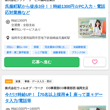
呉服町駅から徒歩3分！！時給1300円☆PC入力・電話
応対業務など
時給1300円
交通費：全額支給
◆即払いサービスあり
＼ 働いた分を早めにGET！ ／
福岡市交通局福岡市営地下鉄箱崎線呉服町駅
働いた分の給与の一部を、給料日前に受け取れ
ます。
スマホでカンタン申請！
日払い・週払いOK
長期
完全週休2日制 (土…
未経験歓迎
給料日前にお金が必要な時や、急な出費がある
新卒・第二新卒歓迎
シニア歓迎
経験者歓迎
ブランクOK
時も安心です。
交通費支給
※最短5日後から受け取り可能
応募へ進む
※給与は原則【月末締め／翌月25日払い】
※当社規定あり
交通費全額支給
new
派遣
事務・データ入力・受付
株式会社ウィルオブ・ワーク CO事業部CO事業部西 福岡支店
今だけ時給UP！【70名以上採用★】座って楽々デー
タ入力/電話等
時給1500円〜1600円