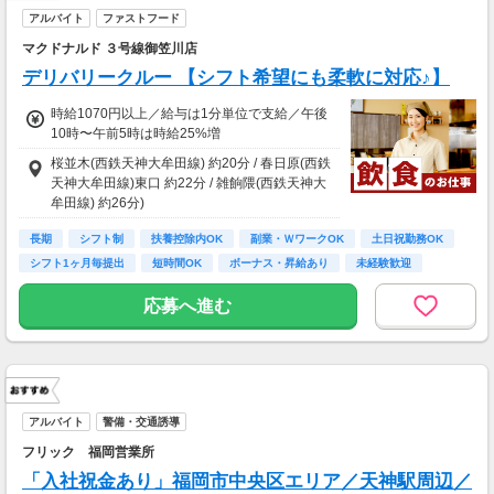
アルバイト
ファストフード
マクドナルド ３号線御笠川店
デリバリークルー 【シフト希望にも柔軟に対応♪】
時給1070円以上／給与は1分単位で支給／午後
10時〜午前5時は時給25%増
桜並木(西鉄天神大牟田線) 約20分 / 春日原(西鉄
天神大牟田線)東口 約22分 / 雑餉隈(西鉄天神大
牟田線) 約26分)
長期
シフト制
扶養控除内OK
副業・ＷワークOK
土日祝勤務OK
シフト1ヶ月毎提出
短時間OK
ボーナス・昇給あり
未経験歓迎
応募へ進む
アルバイト
警備・交通誘導
フリック 福岡営業所
「入社祝金あり」福岡市中央区エリア／天神駅周辺／