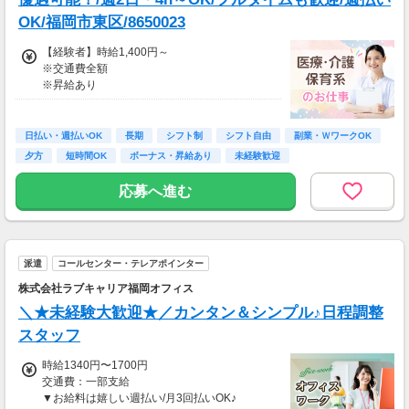
OK/福岡市東区/8650023
【経験者】時給1,400円～
※交通費全額
※昇給あり
≪収入例≫
◎日勤／経験者の場合
日払い・週払いOK
長期
シフト制
シフト自由
副業・ＷワークOK
・日収(1,400*8)円（時給1,400円×8h）
夕方
短時間OK
ボーナス・昇給あり
未経験歓迎
・月収246,400円（日収(1,400*8)円×月22回勤
務）
応募へ進む
※実働8時間以上からは更に時給25％UP
※スキルによって更にスタート時給がUPするこ
とも！
派遣
コールセンター・テレアポインター
※資格手当あり（時給50円～UP/資格の種類に
よって異なる）
株式会社ラブキャリア福岡オフィス
支払方法：週払い
＼★未経験大歓迎★／カンタン＆シンプル♪日程調整
※週払いOK（規定あり）
スタッフ
→金曜日締め最短翌週火曜日にお給料GET♪
（稼働開始時は手続き完了次第となります）
時給1340円〜1700円
交通費：別途全額支給
交通費：一部支給
▼お給料は嬉しい週払い/月3回払いOK♪