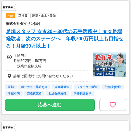
new
正社員
建築・土木・設備
株式会社ダイサン[経]
足場スタッフ ☆★20～30代の若手活躍中！★☆足場
経験者、次のステージへ__年収700万円以上も目指せ
る！月給30万以上！
【給与】
月給30万円～50万円
・残業代全額支給
・資格手当（月1,000円～15,000円）
詳細は面接時にお問い合わせください
・運転手当（月10,000円～15,000円）
・給与前払い制度あり（上限40,000円／月）
長期
ボーナス・昇給あり
未経験歓迎
フリーター歓迎
主婦(夫)歓迎
学歴不問
交通費支給
社会保険完備
研修制度あり
応募へ進む