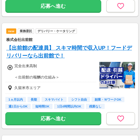
応募へ進む
new
業務委託
デリバリー・ケータリング
株式会社出前館
【出前館の配達員】 スキマ時間で収入UP！フードデ
リバリーなら出前館で！
完全出来高制
＜出前館の報酬の仕組み＞
基本報酬 ＋ ブースト
久留米市エリア
※ブーストとは配達距離、曜日や時間帯、天候
などを考慮して上乗せされる報酬の名称です。
1ヵ月以内
長期
スキマバイト
シフト自由
副業・ＷワークOK
【報酬例】
週1日からOK
短時間OK
1日4時間以内OK
残業なし
<空いた時間でサクッと稼ぎたいあなた
は・・・>
応募へ進む
■月報酬：約23,000円
■配達日数：11日
■平均配送件数：3件/日
■使用車両：バイク