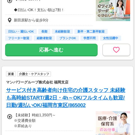
◆日払いOK！支払い額は7割！
※規定・支払い条件有
新田原駅から徒歩9分
日払い・週払いOK
長期
未経験歓迎
新卒・第二新卒歓迎
フリーター歓迎
経験者歓迎
ブランクOK
学歴不問
女性活躍中
応募へ進む
派遣
介護士・ケアスタッフ
マンパワーグループ株式会社 福岡支店
サービス付き高齢者向け住宅の介護スタッフ 未経験
も高時給START/週2日・4h～OK/フルタイムも歓迎/
日勤/週払いOK/福岡市東区/865002
【未経験】時給1,350円～
※交通費全額
※昇給あり