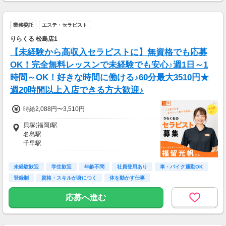
業務委託
エステ・セラピスト
りらくる 松島店1
【未経験から高収入セラピストに】無資格でも応募
OK！完全無料レッスンで未経験でも安心♪週1日～1
時間～OK！好きな時間に働ける♪60分最大3510円★
週20時間以上入店できる方大歓迎♪
時給2,088円〜3,510円
貝塚(福岡)駅
名島駅
千早駅
未経験歓迎
学生歓迎
年齢不問
社員登用あり
車・バイク通勤OK
登録制
資格・スキルが身につく
体を動かす仕事
応募へ進む