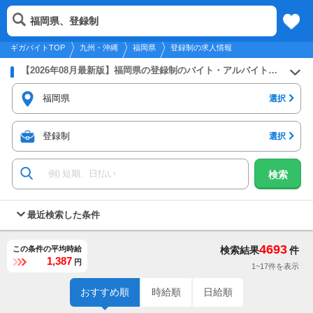
2026年8月6日
更新
tog
福岡県、登録制
九州・沖縄
履歴
保存
メニュー
nav
ギガバイトTOP
九州・沖縄
福岡県
登録制の求人情報
【2026年08月最新版】福岡県の登録制のバイト・アルバイト・パートの求人募集情報
福岡県
選択
登録制
選択
検索
最近検索した条件
4693
この条件の平均時給
検索結果
件
1,387
円
1~17件を表示
おすすめ順
時給順
日給順