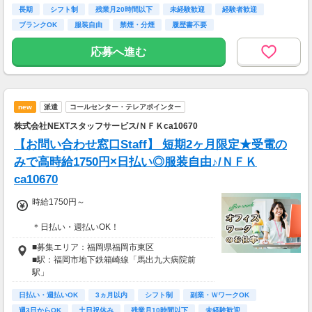
長期
シフト制
残業月20時間以下
未経験歓迎
経験者歓迎
ブランクOK
服装自由
禁煙・分煙
履歴書不要
応募へ進む
new
派遣
コールセンター・テレアポインター
株式会社NEXTスタッフサービス/ＮＦＫca10670
【お問い合わせ窓口Staff】 短期2ヶ月限定★受電の
みで高時給1750円×日払い◎服装自由♪/ＮＦＫ
ca10670
時給1750円～
＊日払い・週払いOK！
＊交通費別途支給
■募集エリア：福岡県福岡市東区
■駅：福岡市地下鉄箱崎線「馬出九大病院前
駅」
日払い・週払いOK
3ヵ月以内
シフト制
副業・ＷワークOK
週3日からOK
土日祝休み
残業月10時間以下
未経験歓迎