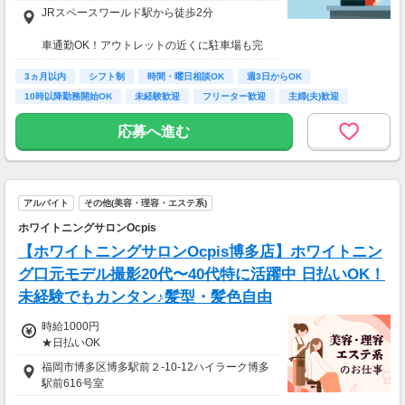
給となります。
JRスペースワールド駅から徒歩2分
=============================
車通勤OK！アウトレットの近くに駐車場も完
◆日給例：11,600～12,400円（8時間勤務）
備！
◆月収例：24万3千円～26万円（1日8時間×21
3ヵ月以内
ガソリン代も支給します☆
シフト制
時間・曜日相談OK
週3日からOK
日出勤）
10時以降勤務開始OK
未経験歓迎
フリーター歓迎
主婦(夫)歓迎
=============================
鹿児島本線 スペースワールド
経験者歓迎
応募へ進む
【 前払い制度あり 】
6割のスタッフが利用中！働いた給料の一部を
最短即時支払い。
【 キャリア手当10万円 】
アルバイト
その他(美容・理容・エステ系)
エントリーした職種の経験が2年以上かつフル
ホワイトニングサロンOcpis
タイム勤務可能な方は、
1ヶ月勤務後の給与にて《10万円》を一括支給
【ホワイトニングサロンOcpis博多店】ホワイトニン
します！
グ口元モデル撮影20代〜40代特に活躍中 日払いOK！
未経験でもカンタン♪髪型・髪色自由
時給1000円
★日払いOK
福岡市博多区博多駅前２-10-12ハイラーク博多
駅前616号室