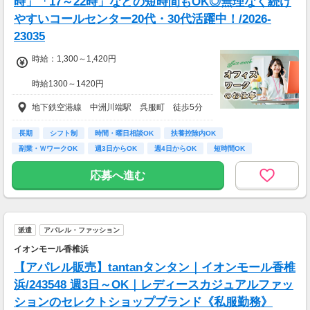
時」「17～22時」などの短時間もOK◎無理なく続け
やすいコールセンター20代・30代活躍中！/2026-
23035
時給：1,300～1,420円
時給1300～1420円
★交通費規定支給
地下鉄空港線 中洲川端駅 呉服町 徒歩5分
【時給詳細】
平日)1300円
長期
シフト制
時間・曜日相談OK
扶養控除内OK
土日祝)1420円
副業・ＷワークOK
週3日からOK
週4日からOK
短時間OK
16時前退社OK
・年末年始手当：12/30～1/4の間に1日3.75h以
応募へ進む
上勤務で下記支給
12/31～1/3が1日5000円
12/30と1/4が1日2500円
派遣
アパレル・ファッション
イオンモール香椎浜
【アパレル販売】tantanタンタン｜イオンモール香椎
浜/243548 週3日～OK｜レディースカジュアルファッ
ションのセレクトショップブランド《私服勤務》