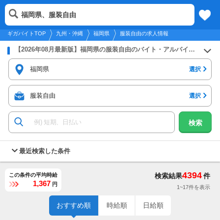
2026年8月9日
更新
tog
福岡県、服装自由
九州・沖縄
履歴
保存
メニュー
nav
ギガバイトTOP
九州・沖縄
福岡県
服装自由の求人情報
【2026年08月最新版】福岡県の服装自由のバイト・アルバイト・パートの求人募集情報
福岡県
選択
服装自由
選択
検索
最近検索した条件
4394
この条件の平均時給
検索結果
件
1,367
円
1~17件を表示
おすすめ順
時給順
日給順