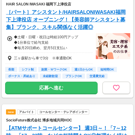
HAIR SALON IWASAKI 福岡下上津役店
［パート］アシスタント/HAIRSALONIWASAKI福岡
下上津役店 オープニング！【美容師アシスタント募
集】ブランク、スキル関係なく活躍◎
◆土曜・日曜・祝日は時給100円アップ
◆1分単位で給与支給
◆毎月20日締め、翌月5日支払い
◆交通費全額支給
三ヶ森駅から車で3分 ※車通勤OK
※試用期間6か月あり、試用期間後と同条件
長期
シフト制
副業・ＷワークOK
週1日からOK
短時間OK
ボーナス・昇給あり
未経験歓迎
ブランクOK
交通費支給
応募へ進む
new
アルバイト
コールセンター・テレアポインター
SocioFuture株式会社 博多地域共同HOC
【ATMサポートコールセンター】 週3日～！「7～12