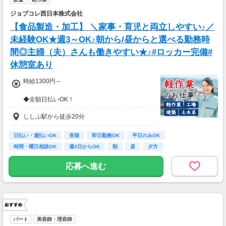
ジョブコレ西日本株式会社
【食品製造・加工】 ＼家事・育児と両立しやすい♪／
未経験OK★週3～OK♪朝から/昼からと選べる勤務時
間◎主婦（夫）さんも働きやすい★♪#ロッカー完備#
休憩室あり
時給1300円～
◆全額日払いOK！
◆交通費支給※規定アリ
ししぶ駅から徒歩20分
日払い・週払いOK
長期
即日勤務OK
平日のみOK
時間・曜日相談OK
週3日からOK
朝
昼
夕方
応募へ進む
パート
美容師・理容師