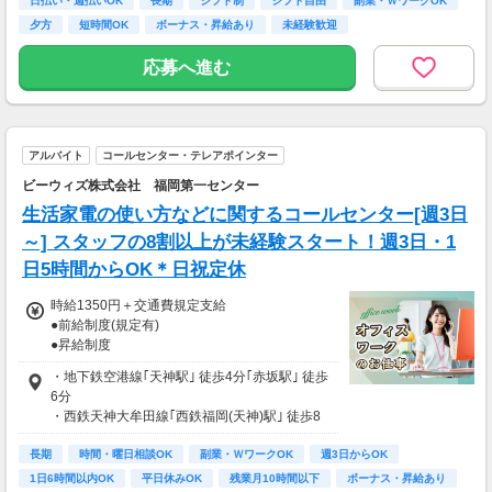
日払い・週払いOK
長期
シフト制
シフト自由
副業・ＷワークOK
・日収(1,350*8)円（時給1,350円×8h）
夕方
短時間OK
ボーナス・昇給あり
未経験歓迎
・月収237,600円（日収(1,350*8)円×月22回勤
務）
応募へ進む
※実働8時間以上からは更に時給25％UP
※スキルによって更にスタート時給がUPするこ
とも！
アルバイト
コールセンター・テレアポインター
※資格手当あり（時給50円～UP/資格の種類に
よって異なる）
ビーウィズ株式会社 福岡第一センター
支払方法：日払い・週払い
生活家電の使い方などに関するコールセンター[週3日
※日払いも週払いOK（規定あり）
～] スタッフの8割以上が未経験スタート！週3日・1
（稼働開始時は手続き完了次第となります）
日5時間からOK＊日祝定休
週払い：金曜日締め最短翌週火曜日にお給料GE
T♪
時給1350円＋交通費規定支給
●前給制度(規定有)
※交通費：別途全額支給
●昇給制度
●頑張り次第でプチボーナスあり(1.000円～20.
※車・バイク通勤に関して施設により異なる場
・地下鉄空港線｢天神駅｣ 徒歩4分｢赤坂駅｣ 徒歩
000円/規定有)
合あり（応相談）
6分
→勤怠やスキルなどの総合評価によりもらえま
・西鉄天神大牟田線｢西鉄福岡(天神)駅｣ 徒歩8
す
分
長期
時間・曜日相談OK
副業・ＷワークOK
週3日からOK
【月収例】
1日6時間以内OK
平日休みOK
残業月10時間以下
ボーナス・昇給あり
週5日×フルタイムの場合…