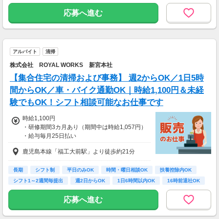
22万6800円＋交通費
未経験歓迎
応募へ進む
(時給×8h×21日)
アルバイト
清掃
株式会社 ROYAL WORKS 新宮本社
【集合住宅の清掃および事務】 週2からOK／1日5時
間からOK／車・バイク通勤OK｜時給1,100円＆未経
験でもOK！シフト相談可能なお仕事です
時給1,100円
・研修期間3カ月あり（期間中は時給1,057円）
・給与毎月25日払い
鹿児島本線「福工大前駅」より徒歩約21分
長期
シフト制
平日のみOK
時間・曜日相談OK
扶養控除内OK
シフト1～2週間毎提出
週2日からOK
1日6時間以内OK
16時前退社OK
応募へ進む