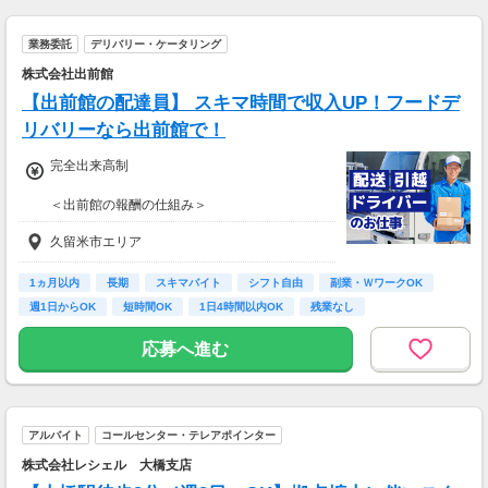
業務委託
デリバリー・ケータリング
株式会社出前館
【出前館の配達員】 スキマ時間で収入UP！フードデ
リバリーなら出前館で！
完全出来高制
＜出前館の報酬の仕組み＞
基本報酬 ＋ ブースト
久留米市エリア
※ブーストとは配達距離、曜日や時間帯、天候
などを考慮して上乗せされる報酬の名称です。
1ヵ月以内
長期
スキマバイト
シフト自由
副業・ＷワークOK
【報酬例】
週1日からOK
短時間OK
1日4時間以内OK
残業なし
<空いた時間でサクッと稼ぎたいあなた
は・・・>
応募へ進む
■月報酬：約23,000円
■配達日数：11日
■平均配送件数：3件/日
■使用車両：バイク
アルバイト
コールセンター・テレアポインター
＜ガッツリ稼ぎたいあなたは・・・＞
株式会社レシェル 大橋支店
■月報酬：約163,000円