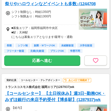
祭りやハロウィンなどイベントも多数♪/1244708
シフト制限なし：時給1350円
シフト制限あり：時給1300円
★評価制度あり！最大時給は1650円！
■募集エリア：福岡県福岡市中央区
★日祝出勤時は時給50円UP！
■駅：天神駅
★交通費：規定支給（上限5万円/月）
(こちらは募集エリアとなります/最寄り・通勤
圏内含む)
長期
シフト制
副業・ＷワークOK
未経験歓迎
大学生歓迎
フリーター歓迎
主婦(夫)歓迎
ブランクOK
学歴不問
応募へ進む
契約社員
コールセンター・テレアポインター
あと4日で掲載終了
トランスコスモス株式会社 福岡エリア(1287937)wk
【コールセンター】 【土日祝休み】週3日~勤務OK・
みずほ銀行の来店予約受付【博多駅】(1287937)wk
【給与】