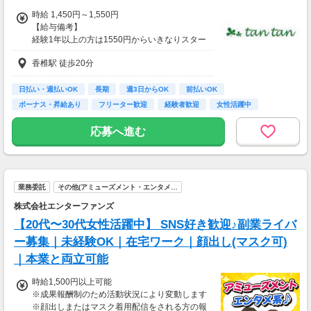
時給 1,450円～1,550円
【給与備考】
経験1年以上の方は1550円からいきなりスター
ト！経験1年未満の方も就業1年後には必ず155
香椎駅 徒歩20分
0円に昇給します！
◆月収例
24万3千～26万円＋残業手当
日払い・週払いOK
長期
週3日からOK
前払いOK
ボーナス・昇給あり
フリーター歓迎
経験者歓迎
女性活躍中
【前払い制度あり】
高校卒業以上
6割のスタッフが利用中！働いた給料の一部を
応募へ進む
最短即時支払い。
利用料・振込手数料はすべて無料。
業務委託
その他(アミューズメント・エンタメ…
株式会社エンターファンズ
【20代〜30代女性活躍中】 SNS好き歓迎♪副業ライバ
ー募集｜未経験OK｜在宅ワーク｜顔出し(マスク可)
｜本業と両立可能
時給1,500円以上可能
※成果報酬制のため活動状況により変動します
※顔出しまたはマスク着用配信をされる方の報