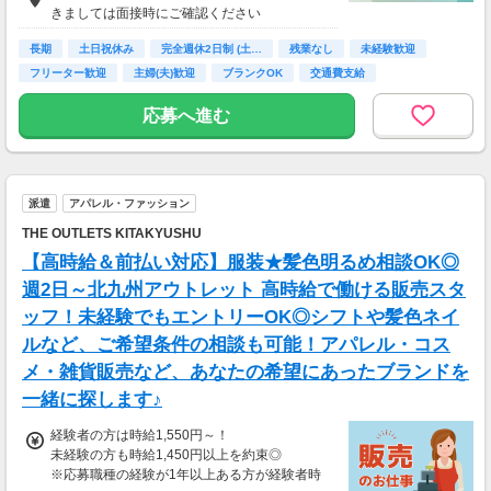
＝月収218,400円
きましては面接時にご確認ください
長期
土日祝休み
完全週休2日制 (土…
残業なし
未経験歓迎
フリーター歓迎
主婦(夫)歓迎
ブランクOK
交通費支給
応募へ進む
派遣
アパレル・ファッション
THE OUTLETS KITAKYUSHU
【高時給＆前払い対応】服装★髪色明るめ相談OK◎
週2日～北九州アウトレット 高時給で働ける販売スタ
ッフ！未経験でもエントリーOK◎シフトや髪色ネイ
ルなど、ご希望条件の相談も可能！アパレル・コス
メ・雑貨販売など、あなたの希望にあったブランドを
一緒に探します♪
経験者の方は時給1,550円～！
未経験の方も時給1,450円以上を約束◎
※応募職種の経験が1年以上ある方が経験者時