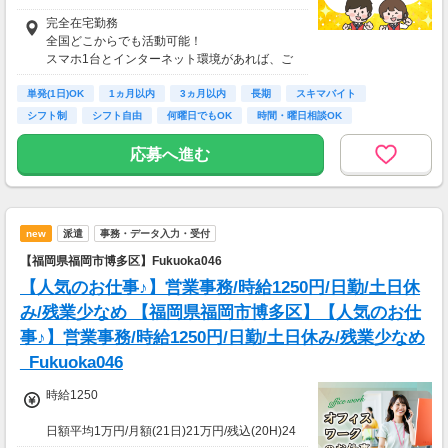
酬基準となります
完全在宅勤務
【収入例】
全国どこからでも活動可能！
■事務職Aさん（週3日・月50時間程度）
スマホ1台とインターネット環境があれば、ご
月収8万円～15万円
自宅からスタートできます。
■営業職Bさん（週4日・月80時間程度）
単発(1日)OK
通勤時間ゼロだから、本業やプライベートとの
1ヵ月以内
3ヵ月以内
長期
スキマバイト
月収15万円～25万円
両立もラクラク♪
シフト制
シフト自由
何曜日でもOK
時間・曜日相談OK
■主婦Cさん（月100時間程度）
月収20万円以上
応募へ進む
現在活躍中のライバーの多くは会社員や主婦の
方。
本業や家庭と両立しながら副業として活動され
ています。
new
派遣
事務・データ入力・受付
【福岡県福岡市博多区】Fukuoka046
【人気のお仕事♪】営業事務/時給1250円/日勤/土日休
み/残業少なめ 【福岡県福岡市博多区】【人気のお仕
事♪】営業事務/時給1250円/日勤/土日休み/残業少なめ
_Fukuoka046
時給1250
日額平均1万円/月額(21日)21万円/残込(20H)24