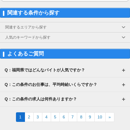
車通勤OK
※規定あり
バイク(原付)・自転車通勤OK
JR千早駅～送迎バスあり
関連する条件から探す
★日払いOK！
スマホから申請
地元久山町の方はもちろん、
毎週火・金曜日に受取可能
古賀市・新宮町・篠栗町・粕屋町
関連するエリアから探す
※規定あり
須恵町・志免町・宇美町など
試用期間：有（14日間）※労働条件の変更なし
糟屋郡エリアをはじめ、
人気のキーワードから探す
福岡市内（博多区・南区・城南区
早良区・西区・中央区・東区）や
飯塚市・宮若市・福津市など
よくあるご質問
福岡県内のさまざまな地域より
ご応募いただいております！
Q：福岡県ではどんなバイトが人気ですか？
Q：この条件のお仕事は、平均時給いくらですか？
Q：この条件の求人は何件ありますか？
Next
1
2
3
4
5
6
7
8
9
10
»