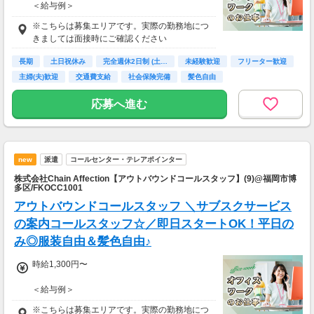
＜給与例＞
時給1,300円×1日8時間×月21日
※こちらは募集エリアです。実際の勤務地につ
＝月収218,400円
きましては面接時にご確認ください
長期
土日祝休み
完全週休2日制 (土…
未経験歓迎
フリーター歓迎
主婦(夫)歓迎
交通費支給
社会保険完備
髪色自由
応募へ進む
new
派遣
コールセンター・テレアポインター
株式会社Chain Affection【アウトバウンドコールスタッフ】(9)@福岡市博
多区/FKOCC1001
アウトバウンドコールスタッフ ＼サブスクサービス
の案内コールスタッフ☆／即日スタートOK！平日の
み◎服装自由＆髪色自由♪
時給1,300円〜
＜給与例＞
時給1,300円×1日8時間×月21日
※こちらは募集エリアです。実際の勤務地につ