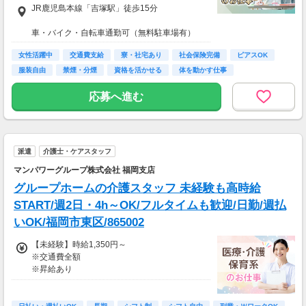
万1260円
JR鹿児島本線「吉塚駅」徒歩15分
★応募資格★
車・バイク・自転車通勤可（無料駐車場有）
※18歳以上
※学生は応募不可（卒業見込みで、社会人予定
女性活躍中
交通費支給
寮・社宅あり
社会保険完備
ピアスOK
の方は卒業後に派遣登録が可能です。）
服装自由
禁煙・分煙
資格を活かせる
体を動かす仕事
応募へ進む
派遣
介護士・ケアスタッフ
マンパワーグループ株式会社 福岡支店
グループホームの介護スタッフ 未経験も高時給
START/週2日・4h～OK/フルタイムも歓迎/日勤/週払
いOK/福岡市東区/865002
【未経験】時給1,350円～
※交通費全額
※昇給あり
≪収入例≫
◎日勤／未経験の場合