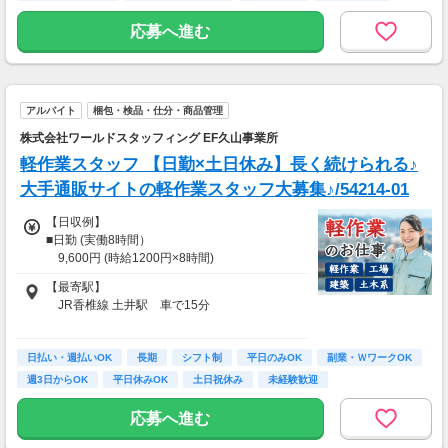
経験者歓迎
応募へ進む
アルバイト
梱包・検品・仕分・商品管理
株式会社ワールドスタッフィング EF久山事業所
軽作業スタッフ 【日勤×土日休み】長く続けられる♪
大手通販サイトの軽作業スタッフ大募集♪/54214-01
【日収例】
■日勤 (実働8時間）
9,600円 (時給1200円×8時間)
【最寄駅】
【月収例】
JR香椎線 土井駅 車で15分
■日勤
201,600円 (実働8時間×21日稼働の場合)
【勤務地】
日払い・週払いOK
福岡県糟屋郡久山町大字山田2761-41
長期
シフト制
平日のみOK
副業・ＷワークOK
★全シフト社会保険必須
CBRE IM 福岡久山
週3日からOK
平日休みOK
土日祝休み
未経験歓迎
EF久山物流センター
応募へ進む
★交通費支給あり
【交通手段】
上限2万円/月で実費支給