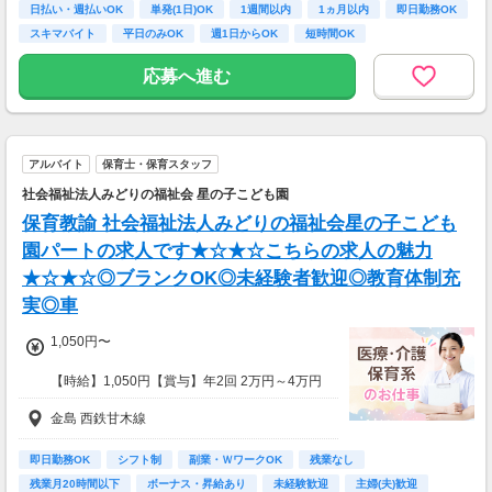
日払い・週払いOK
単発(1日)OK
1週間以内
1ヵ月以内
即日勤務OK
スキマバイト
平日のみOK
週1日からOK
短時間OK
応募へ進む
アルバイト
保育士・保育スタッフ
社会福祉法人みどりの福祉会 星の子こども園
保育教諭 社会福祉法人みどりの福祉会星の子こども
園パートの求人です★☆★☆こちらの求人の魅力
★☆★☆◎ブランクOK◎未経験者歓迎◎教育体制充
実◎車
1,050円〜
【時給】1,050円【賞与】年2回 2万円～4万円
（前年度実績）
金島 西鉄甘木線
✅️経験・能力・スキル・所有資格により加算あ
り
即日勤務OK
シフト制
副業・ＷワークOK
残業なし
残業月20時間以下
ボーナス・昇給あり
未経験歓迎
主婦(夫)歓迎