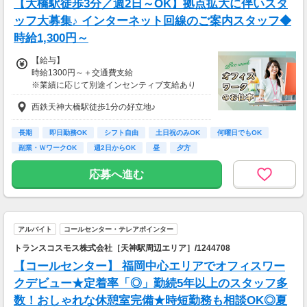
【大橋駅徒歩3分／週2日～OK】拠点拡大に伴いスタ
■配達日数：26日
■平均配送件数：12件/日
ッフ大募集♪ インターネット回線のご案内スタッフ◆
■使用車両：自転車
時給1,300円～
週末のみ・夜間のみでもOK！スキマ時間を活か
【給与】
して配達が可能！
時給1300円～＋交通費支給
もちろんガッツリ働きたい方も大歓迎です♪
※業績に応じて別途インセンティブ支給あり
あなたのライフスタイルに合わせて配達できま
す！
西鉄天神大橋駅徒歩1分の好立地♪
※上記は2026年6月の福岡県の実績例です。あ
長期
即日勤務OK
シフト自由
土日祝のみOK
何曜日でもOK
くまで例であり、報酬を保証するものではあり
副業・ＷワークOK
週2日からOK
昼
夕方
ません。
※報酬はエリア・時間・注文状況等により異な
応募へ進む
ります。
アルバイト
コールセンター・テレアポインター
トランスコスモス株式会社［天神駅周辺エリア］/1244708
【コールセンター】 福岡中心エリアでオフィスワー
クデビュー★定着率「◎」勤続5年以上のスタッフ多
数！おしゃれな休憩室完備★時短勤務も相談OK◎夏