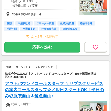
時給1,250~1,330円
※評価に応じて変動
※研修中時給1,250円
空港線 博多駅 徒歩5分
★交通費規定支給：上限50,000円/月
【月収例~週5日勤務の場合~】
長期
未経験歓迎
フリーター歓迎
主婦(夫)歓迎
経験者歓迎
時給1,250円×実働7時間10分×20日
学歴不問
交通費支給
社会保険完備
研修制度あり
＝17万9,250円+交通費
あと4日で掲載終了
応募へ進む
派遣
コールセンター・テレアポインター
株式会社G.O.A.T【アウトバウンドコールスタッフ】(9)@福岡市博多
区/FKOCC1001
アウトバウンドコールスタッフ ＼サブスクサービス
の案内コールスタッフ☆／即日スタートOK！平日の
み◎服装自由＆髪色自由♪
時給1,300円〜