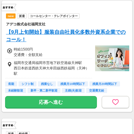
new
派遣
コールセンター・テレアポインター
アデコ株式会社福岡支社
【9月上旬開始】服装自由社員化多数外資系企業での
コール！
時給1500円
交通費：全額支給
福岡市交通局福岡市営地下鉄空港線天神駅
西日本鉄道西鉄天神大牟田線西鉄福岡（天神）
駅
福岡市交通局福岡市営地下鉄七隈線天神南駅
長期
シフト制
残業なし
残業月10時間以下
残業月20時間以下
未経験歓迎
新卒・第二新卒歓迎
主婦(夫)歓迎
交通費支給
応募へ進む
派遣
軽作業