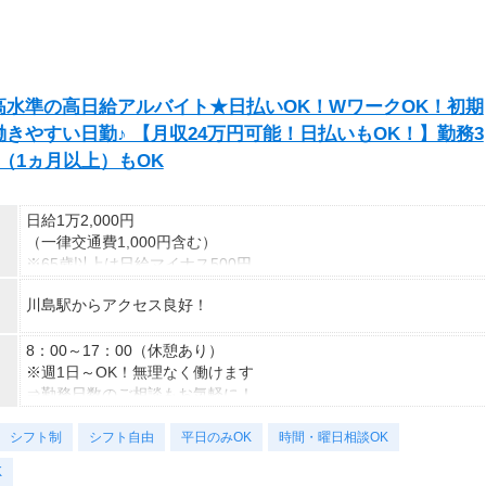
水準の高日給アルバイト★日払いOK！WワークOK！初期
きやすい日勤♪ 【月収24万円可能！日払いもOK！】勤務3
（1ヵ月以上）もOK
日給1万2,000円
（一律交通費1,000円含む）
※65歳以上は日給マイナス500円
※70歳以上は日給マイナス2,000円
川島駅からアクセス良好！
---
■交通誘導2級以上の資格をお持ちの方は
8：00～17：00（休憩あり）
日給1万2,000円
※週1日～OK！無理なく働けます
（一律交通費1,000円含む）
⇒勤務日数のご相談もお気軽に！
※65歳以上は日給マイナス500円
シフト制
※70歳以上は日給マイナス1,000円
＜様々な働き方が可能＆歓迎＞
シフト自由
平日のみOK
時間・曜日相談OK
★交通誘導2級（以上）として従事した場合
・土日祝のみOK
K
1勤務につき1000円支給！！
・平日のみOK