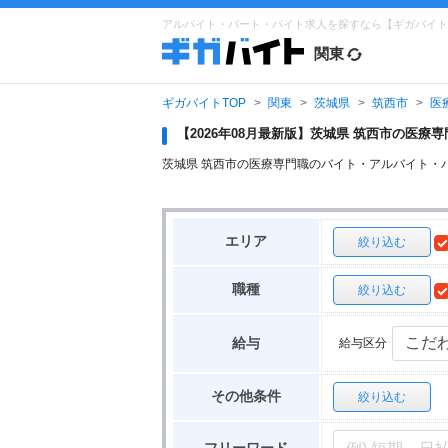
アルバイト・パート・バイト求人を探すなら【ギガバイト
関東
ギガバイトTOP
関東
茨城県
筑西市
医
【2026年08月最新版】茨城県 筑西市の医
茨城県 筑西市の医療専門職のバイト・アルバイト・
エリア
絞り込む
職種
絞り込む
給与区分
給与
その他条件
絞り込む