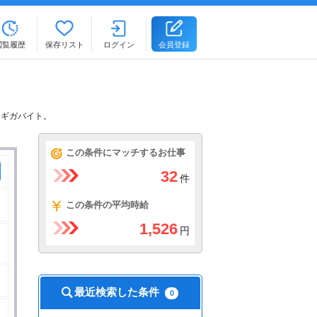
閲覧履歴
保存リスト
ログイン
会員登録
るギガバイト。
この条件にマッチするお仕事
32
件
この条件の平均時給
1,526
円
最近検索した条件
0