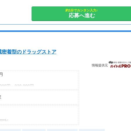
---
・週1日からOK
■65歳～69歳迄では他の年代と同じ現場でも
・短期（1ヵ月以上）歓迎
約1分でカンタン入力♪
応募へ進む
安全面・体力面の考慮により比較的低負荷の業務、
・長期歓迎
70歳以降では低負荷業務や季節により
相談の上短時間勤務をすることもあるため
給与が上記になる場合がございます。
＜月収例＞
域密着型のドラッグストア
月収24万円可能
（日給1万2,000円×月20日勤務）
情報提供元
0円
00円～320,000円
6,000円～320,000円
駅
目
目・店長
年目・課長
時間制