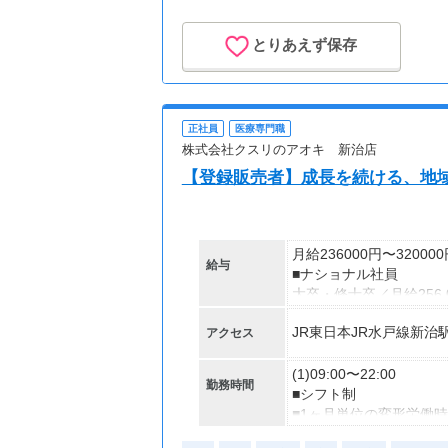
とりあえず保存
正社員
医療専門職
株式会社クスリのアオキ 新治店
【登録販売者】成長を続ける、地
月給236000円〜32000
給与
■ナショナル社員
大卒・修士卒／月給256,0
高校・短大・専門卒／月給23
JR東日本JR水戸線新治
アクセス
～年収例～
年収356万円／入社1年
(1)09:00〜22:00
勤務時間
年収500万円／入社3年
■シフト制
年収900万円／入社10
■1ヶ月単位の変形労働
（週平均40時間以内）