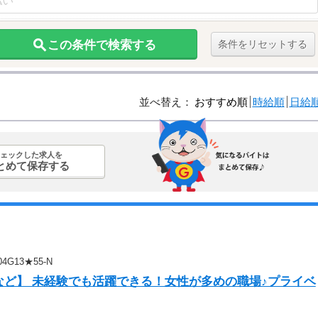
この条件で検索する
条件をリセットする
並べ替え：
おすすめ順
時給順
日給
ェックした求人を
とめて保存する
G13★55-N
など】 未経験でも活躍できる！女性が多めの職場♪プライベ