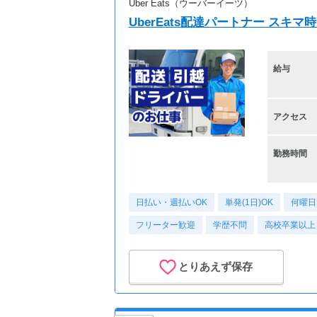
Uber Eats（ウーバーイーツ）
UberEats配達パートナー スキ
給与
アクセス
勤務時間
日払い・週払いOK
単発(1日)OK
何曜日
フリーター歓迎
学歴不問
高校卒業以上
とりあえず保存