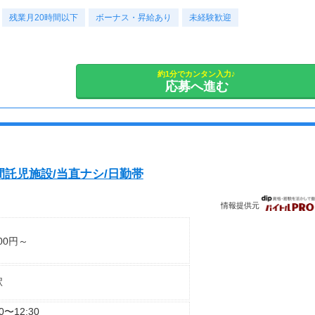
0円昇給あり
）
残業月20時間以下
ボーナス・昇給あり
未経験歓迎
約1分でカンタン入力♪
応募へ進む
フトや勤務時間のご相談をさせて頂く可能
間託児施設/当直ナシ/日勤帯
情報提供元
00円～
～
駅
む
る
30〜12:30