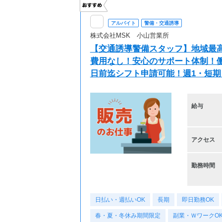
アルバイト
警備・交通誘導
株式会社MSK 小山営業所
【交通誘導警備スタッフ】地域最高
費用なし！安心のサポート体制！働
日前迄シフト申請可能！週1・短期
給与
アクセス
勤務時間
日払い・週払いOK
長期
即日勤務OK
春・夏・冬休み期間限定
副業・ＷワークO