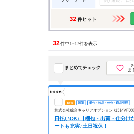
フリーワード
32
件ヒット
32
件中
1~17件を表示
チ
まとめてチェック
ま
new
派遣
梱包・検品・仕分・商品管理
株式会社綜合キャリアオプション /1314VF0804
日払いOK♪【梱包・出荷・仕分け
ートも充実♪土日祝休！