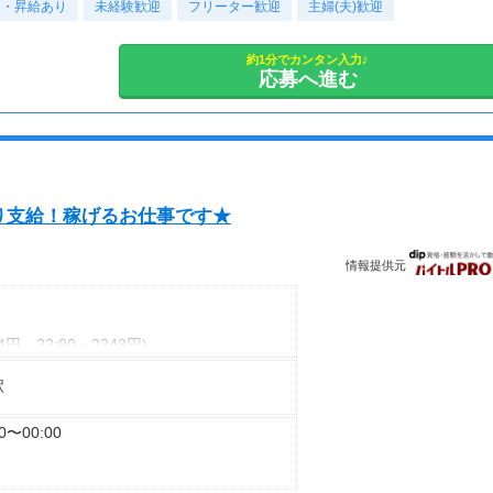
異なる
ス・昇給あり
未経験歓迎
フリーター歓迎
主婦(夫)歓迎
時迄営業あり
約1分でカンタン入力♪
応募へ進む
り支給！稼げるお仕事です★
情報提供元
4円、22:00～2243円)
駅
4円、22:00～1605円)
00〜00:00