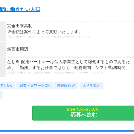
あり(月10時間以上)
マ時間に働きたい人◎
完全出来高制
※金額は案件によって変動いたします。
※お支払い条件および手数料が適用されます
筑西市周辺
なし※ 配達パートナーは個人事業主として稼働するものであるた
め、「勤務」するお仕事ではなく、勤務期間、シフト/勤務時間、
最低必要出勤日数/時間、勤務時間帯は存在しません。
でもOK
副業・ＷワークOK
未経験歓迎
大学生歓迎
約1分でカンタン入力♪
応募へ進む