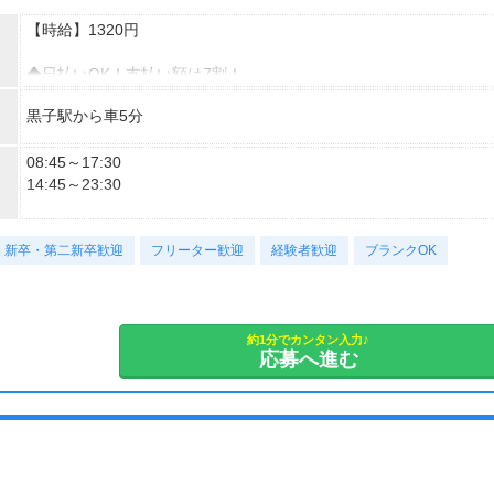
【時給】1320円
◆日払いOK！支払い額は7割！
※規定・支払い条件有
黒子駅から車5分
08:45～17:30
14:45～23:30
【休日】
新卒・第二新卒歓迎
土日祝日 休日
フリーター歓迎
経験者歓迎
ブランクOK
【休日備考】
土日祝(会社カレンダー)
約1分でカンタン入力♪
応募へ進む
【休憩時間】
75分
【休憩時間備考】
[1]75分[2]75分
【残業】