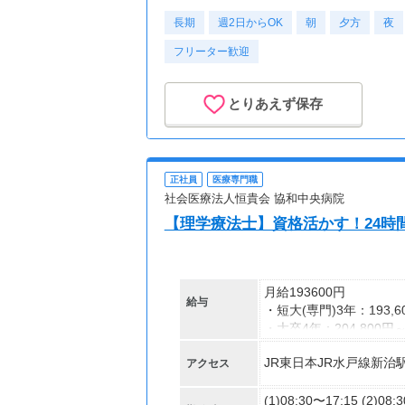
昇格に応じて＋20～20
☆週2日の勤務
長期
週2日からOK
（大学生は＋20円まで
朝
夕方
夜
※高校生は対象外
20:00～24:00
フリーター歓迎
☆週3日の勤務
【交通費】
一部支給
※高校卒業以上
とりあえず保存
※応募状況によって、シ
性がございます。
正社員
医療専門職
社会医療法人恒貴会 協和中央病院
【理学療法士】資格活かす！24時
月給193600円
給与
・短大(専門)3年：193,6
・大卒4年：204,800円
JR東日本JR水戸線新治
アクセス
■上記給与に一律手当含
《手当》※当院規定によ
(1)08:30〜17:15 (2)08: