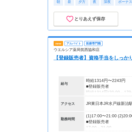
朝
昼
夕方
【交通費】
※営業時間は店舗により
夜
深夜
ボーナ
一部支給
※店舗による23時、24
とりあえず保存
new
アルバイト
医療専門職
ウエルシア薬局筑西協和店
【登録販売者】資格手当をしっか
時給1314円〜2243円
給与
■登録販売者
時給1314円(20:00～179
※深夜割増含む
JR東日本JR水戸線新治
アクセス
【研修時給】
時給1254円(20:00～128
(1)17:00〜21:00 (2)20:
勤務時間
※深夜割増含む
■登録販売者
17:00～21:00