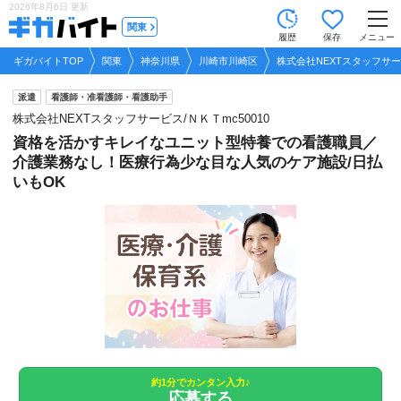
2026年8月6日
更新
tog
関東
履歴
保存
メニュー
nav
ギガバイトTOP
関東
神奈川県
川崎市川崎区
株式会社NEXTスタッフサービ
派遣
看護師・准看護師・看護助手
株式会社NEXTスタッフサービス/ＮＫＴmc50010
資格を活かすキレイなユニット型特養での看護職員／
介護業務なし！医療行為少な目な人気のケア施設/日払
いもOK
約1分でカンタン入力♪
応募する