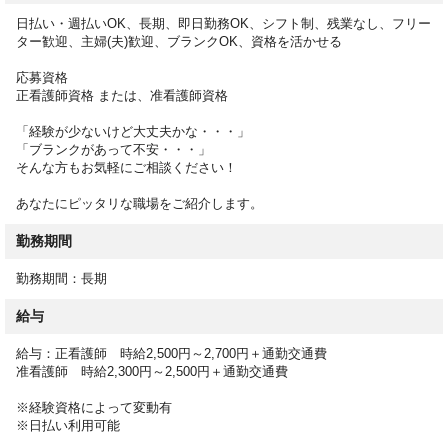
・服薬管理
日払い・週払いOK、長期、即日勤務OK、シフト制、残業なし、フリー
・医師の指示による医療行為、受診の付き添い
ター歓迎、主婦(夫)歓迎、ブランクOK、資格を活かせる
など
応募資格
ミスマッチのない転職を実現するために、サポートいたします。
正看護師資格 または、准看護師資格
お仕事開始後のフォロー体制も万全なのでご安心ください。
「経験が少ないけど大丈夫かな・・・」
「ブランクがあって不安・・・」
そんな方もお気軽にご相談ください！
あなたにピッタリな職場をご紹介します。
勤務期間
勤務期間：長期
給与
給与：正看護師 時給2,500円～2,700円＋通勤交通費
准看護師 時給2,300円～2,500円＋通勤交通費
※経験資格によって変動有
※日払い利用可能