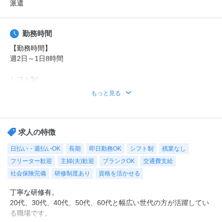
派遣
勤務時間
【勤務時間】
週2日～1日8時間
シフト制
時短や曜日固定などの希望もご相談ください。
もっと見る
勤務時間例
①8時30分～17時30分（休憩1時間）
②9時00分～18時00分（休憩1時間）
求人の特徴
※その他ご希望のお時間帯もご相談ください！
日払い・週払いOK
長期
即日勤務OK
シフト制
残業なし
フリーター歓迎
主婦(夫)歓迎
ブランクOK
交通費支給
【休日・休暇】
平日のみ、日勤のみ、週2日・・・などご希望をお聞かせくださ
社会保険完備
研修制度あり
資格を活かせる
い。
丁寧な研修有。
もちろん週5日フルタイムも大歓迎！
20代、30代、40代、50代、60代と幅広い世代の方が活躍してい
シフトも選べるので、あなたに合った働き方をご提案します！
る職場です。