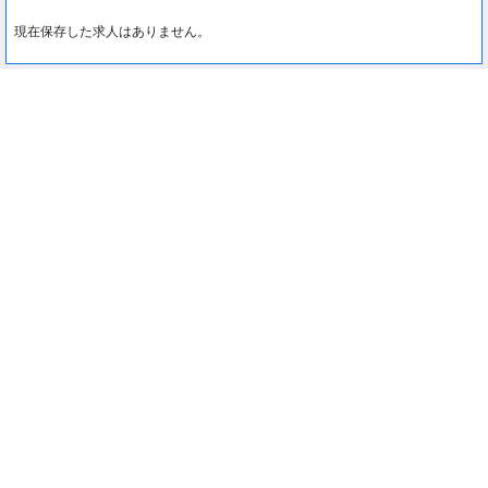
現在保存した求人はありません。
最近見た求人
0
約1分でカンタン入力♪
最近見た求人はありません。
応募する
注目コンテンツ