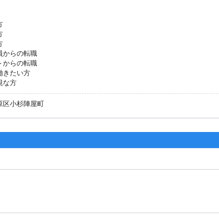
方
方
方
員からの転職
トからの転職
働きたい方
視な方
原区小杉陣屋町