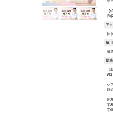
※
【
月収
アク
神
雇用
派
勤務
【
週2
シ
時
勤
①8
②9