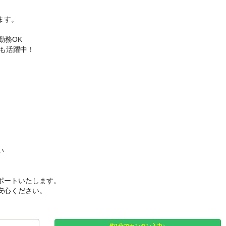
ます。
勤務OK
んも活躍中！
い
ポートいたします。
安心ください。
約1分でカンタン入力♪