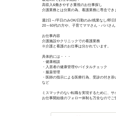
高収入&働きやすさ重視のお仕事探し
介護業務とは分業の為、看護業務に専念でき
週2日～/平日のみOK/日勤のみ/残業なし/即日
20～60代の方や、子育てママさん・パパさ
お仕事内容
介護施設やクリニックでの看護業務
※介護と看護のお仕事は分かれています。
具体的には・・・
・健康相談
・入居者の健康管理やバイタルチェック
・服薬管理
・医師の指示による医療行為、受診の付き添
など
ミスマッチのない転職を実現するために、サ
お仕事開始後のフォロー体制も万全なのでご