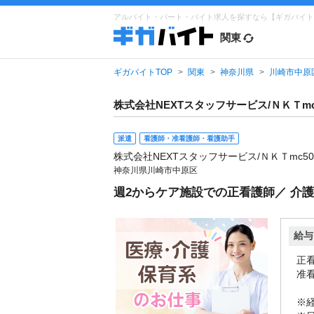
アルバイト・パート・バイト求人を探すなら【ギガバイト
関東
ギガバイトTOP
関東
神奈川県
川崎市中原
株式会社NEXTスタッフサービス/ＮＫＴmc
派遣
看護師・准看護師・看護助手
株式会社NEXTスタッフサービス/ＮＫＴmc50
神奈川県川崎市中原区
週2からケア施設での正看護師／ 介
給与
正看
准看
※