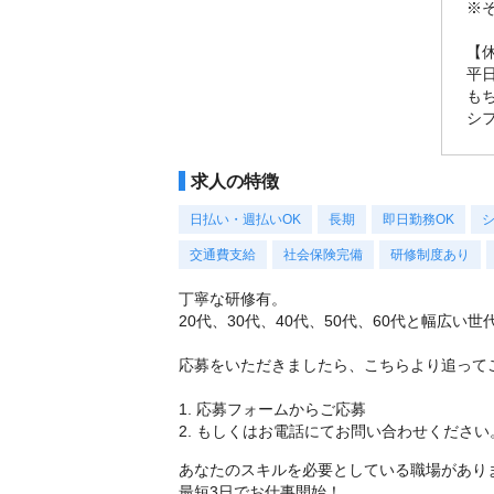
※
【
平
も
シ
求人の特徴
日払い・週払いOK
長期
即日勤務OK
交通費支給
社会保険完備
研修制度あり
丁寧な研修有。
20代、30代、40代、50代、60代と幅広
応募をいただきましたら、こちらより追って
1. 応募フォームからご応募
2. もしくはお電話にてお問い合わせください
あなたのスキルを必要としている職場があり
最短3日でお仕事開始！