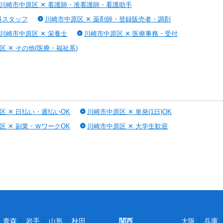
川崎市中原区 ✕ 看護師・准看護師・看護助手
科スタッフ
川崎市中原区 ✕ 薬剤師・登録販売者・調剤
川崎市中原区 ✕ 栄養士
川崎市中原区 ✕ 医療事務・受付
区 ✕ その他(医療・福祉系)
区 ✕ 日払い・週払いOK
川崎市中原区 ✕ 単発(1日)OK
区 ✕ 副業・ＷワークOK
川崎市中原区 ✕ 大学生歓迎
青森
岩手
山形
秋田
関西
大阪
兵庫