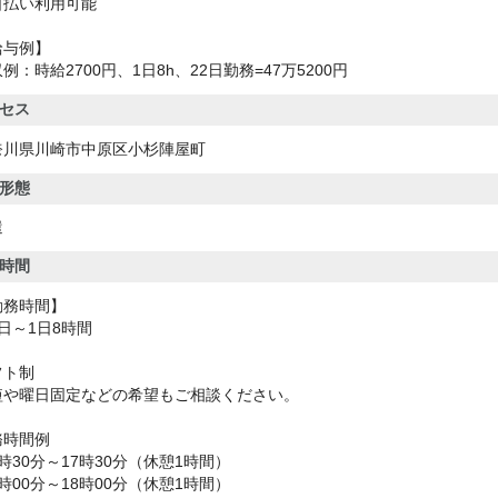
日払い利用可能
給与例】
例：時給2700円、1日8h、22日勤務=47万5200円
セス
奈川県川崎市中原区小杉陣屋町
形態
遣
時間
勤務時間】
日～1日8時間
フト制
短や曜日固定などの希望もご相談ください。
務時間例
時30分～17時30分（休憩1時間）
時00分～18時00分（休憩1時間）