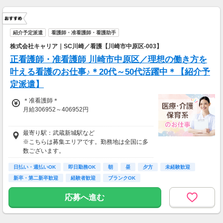
紹介予定派遣
看護師・准看護師・看護助手
株式会社キャリア｜SC川崎／看護【川崎市中原区-003】
正看護師・准看護師 川崎市中原区／理想の働き方を
叶える看護のお仕事♪＊20代～50代活躍中＊【紹介予
定派遣】
＊准看護師＊
月給306952～406952円
＊正看護師＊
最寄り駅：武蔵新城駅など
月給323107～423107円
※こちらは募集エリアです。勤務地は全国に多
数ございます。
日払い・週払いOK
即日勤務OK
朝
昼
夕方
未経験歓迎
新卒・第二新卒歓迎
経験者歓迎
ブランクOK
応募へ進む