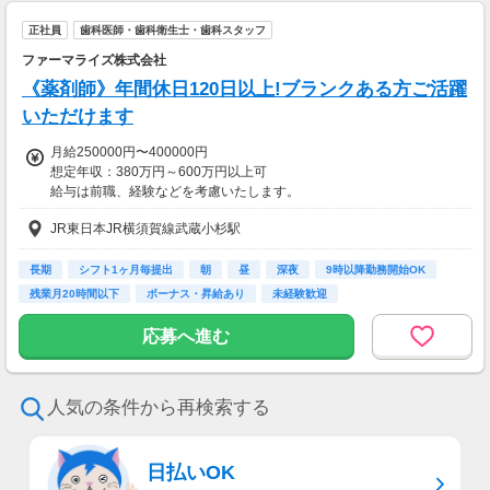
正社員
歯科医師・歯科衛生士・歯科スタッフ
ファーマライズ株式会社
《薬剤師》年間休日120日以上!ブランクある方ご活躍
いただけます
月給250000円〜400000円
想定年収：380万円～600万円以上可
給与は前職、経験などを考慮いたします。
JR東日本JR横須賀線武蔵小杉駅
【交通費】
一部支給
長期
シフト1ヶ月毎提出
朝
昼
深夜
9時以降勤務開始OK
残業月20時間以下
ボーナス・昇給あり
未経験歓迎
応募へ進む
人気の条件から再検索する
日払いOK