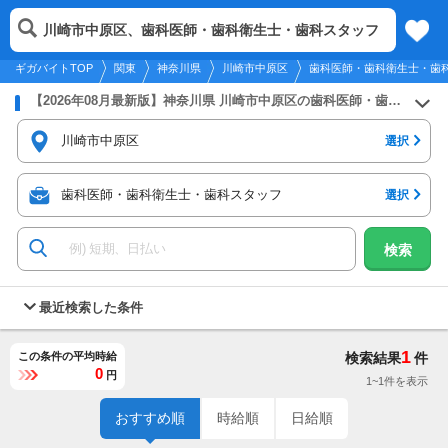
2026年8月9日
更新
tog
川崎市中原区、歯科医師・歯科衛生士・歯科スタッフ
関東
履歴
保存
メニュー
nav
ギガバイトTOP
関東
神奈川県
川崎市中原区
歯科医師・歯科衛生士・歯
【2026年08月最新版】神奈川県 川崎市中原区の歯科医師・歯科衛生士・歯科スタッフのバイト・アルバイト・パートの求人募集情報
川崎市中原区
選択
歯科医師・歯科衛生士・歯科スタッフ
選択
検索
最近検索した条件
1
この条件の平均時給
検索結果
件
0
円
1~1件を表示
おすすめ順
時給順
日給順