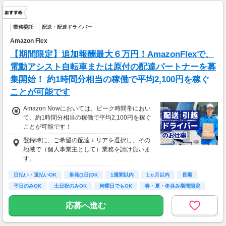
業務委託
配送・配達ドライバー
Amazon Flex
【期間限定】追加報酬最大６万円！AmazonFlexで、
電動アシスト自転車または原付の配達パートナーを募
集開始！ 約1時間分相当の稼働で平均2,100円を稼ぐ
ことが可能です
Amazon Nowにおいては、ピーク時間帯におい
て、約1時間分相当の稼働で平均2,100円を稼ぐ
ことが可能です！
登録時に、ご希望の配達エリアを選択し、その
地域で（個人事業主として）業務を請け負いま
す。
日払い・週払いOK
単発(1日)OK
1週間以内
1ヵ月以内
長期
平日のみOK
土日祝のみOK
何曜日でもOK
春・夏・冬休み期間限定
応募へ進む