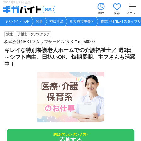
2026年8月6日
更新
tog
関東
履歴
保存
メニュー
nav
ギガバイトTOP
関東
神奈川県
相模原市中央区
株式会社NEXTスタッフサー
派遣
介護士・ケアスタッフ
株式会社NEXTスタッフサービス/ＮＫＴmc50000
キレイな特別養護老人ホームでの介護福祉士／ 週2日
～シフト自由、日払いOK、短期長期、主フさんも活躍
中！
約1分でカンタン入力♪
応募する