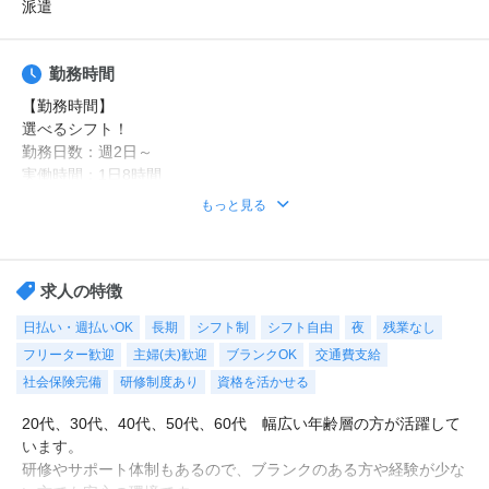
派遣
勤務時間
【勤務時間】
選べるシフト！
勤務日数：週2日～
実働時間：1日8時間
もっと見る
日勤のみ、平日のみ、曜日固定、残業なし、時短なども、お気軽
にご相談ください！
例えば・・・
求人の特徴
7-16時（休憩1時間）
日払い・週払いOK
長期
シフト制
シフト自由
夜
残業なし
9-18時（休憩1時間）
フリーター歓迎
主婦(夫)歓迎
ブランクOK
交通費支給
10-19時（休憩1時間）
18-翌12時（休憩2時間）
社会保険完備
研修制度あり
資格を活かせる
など、生活スタイルに合わせて働けます！
20代、30代、40代、50代、60代 幅広い年齢層の方が活躍して
います。
【休日・休暇】
研修やサポート体制もあるので、ブランクのある方や経験が少な
平日のみ、日勤のみ、週2日・・・などご希望をお聞かせくださ