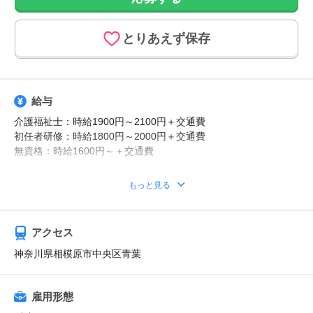
とりあえず保存
給与
介護福祉士：時給1900円～2100円＋交通費
初任者研修：時給1800円～2000円＋交通費
無資格：時給1600円～＋交通費
資格・経験・募集状況により異なります。
もっと見る
別途夜勤手当あり
急な出費も安心！日払いOK
アクセス
【給与例】
月収例：時給2100円、1日8h、22日勤務=36万9600円
神奈川県相模原市中央区青葉
雇用形態