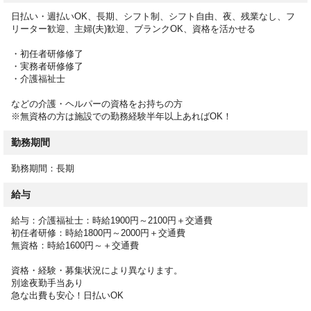
・実績、請求などの事務作業
日払い・週払いOK、長期、シフト制、シフト自由、夜、残業なし、フ
・ご家族、ケアマネージャーとの相談業務
リーター歓迎、主婦(夫)歓迎、ブランクOK、資格を活かせる
など、経験やスキルに応じてお願いします。
・初任者研修修了
・実務者研修修了
・介護福祉士
などの介護・ヘルパーの資格をお持ちの方
※無資格の方は施設での勤務経験半年以上あればOK！
勤務期間
勤務期間：長期
給与
給与：介護福祉士：時給1900円～2100円＋交通費
初任者研修：時給1800円～2000円＋交通費
無資格：時給1600円～＋交通費
資格・経験・募集状況により異なります。
別途夜勤手当あり
急な出費も安心！日払いOK