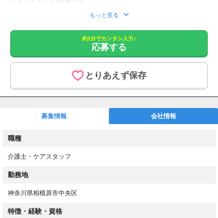
い方でも安心の環境です。
い。
みなさんが働きやすい職場づくりをしております！
もちろん週5日フルタイムも大歓迎！
もっと見る
シフトも選べるので、あなたに合った働き方をご提案します！
応募をいただきましたら、こちらより追ってご連絡させていただ
約1分でカンタン入力♪
きます。
応募する
1. 応募フォームからご応募
2. もしくはお電話にてお問い合わせください。
とりあえず保存
選べるシフトで理想の働き方を実現！
20～60代の主婦/主夫さん活躍中
募集情報
会社情報
週2日～で働きやすい
デイサービス、サ高住、老健、ケアハウス、特養などご紹介でき
職種
る施設はイロイロ！
介護士・ケアスタッフ
◆業務内容
介護施設でご利用者様が快適に過ごすためのお手伝い！
勤務地
具体的には、、
神奈川県相模原市中央区
・日常生活支援（お食事、お手洗い、ご入浴のお手伝い）
特徴・経験・資格
・レクリエーションの実行