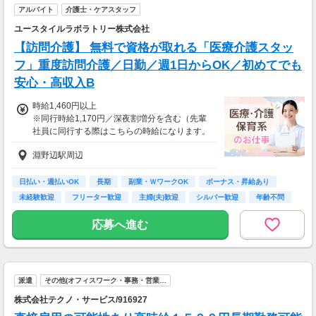
アルバイト
介護士・ケアスタッフ
毎月季節のイベントがたくさん。
急な出費でお財布がピンチ！！
ユースタイルラボラトリー株式会社
って時も、
【訪問介護】 無料で資格が取れる「医療介護スタッ
即払い・週払い制度があるので安心♪
フ」重度訪問介護／日勤／週1日からOK／初めてでも
お気軽にご相談ください☆
安心・高収入B
【交通費備考】
時給1,460円以上
※規定あり
※同行時給1,170円／深夜割増分を含む（先輩
社員に同行する際はこちらの時給になります。
入社後早い方で2週間で独り立ちも可能。）
淵野辺駅周辺
※交通費一部支給（既定あり）
【収入例】
日払い・週払いOK
長期
副業・ＷワークOK
ボーナス・昇給あり
週1回勤務の場合：1,460円×8時間×4回=4万6,7
未経験歓迎
フリーター歓迎
主婦(夫)歓迎
シルバー歓迎
年齢不問
20円
応募へ進む
週3回勤務の場合：1,460円×8時間×12回=14万
0,160円
週5回勤務の場合：1,460円×8時間×20回=23万
派遣
その他(オフィスワーク・事務・営業…
3,600円
株式会社テクノ・サービス/916927