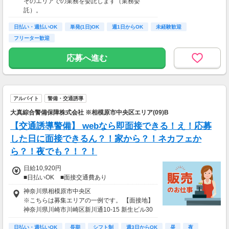
そのエリアでの業務を委託します（業務委
支払いする業務委託のお仕事です。うれしい週
託）。
払い。
日払い・週払いOK
単発(1日)OK
週1日からOK
未経験歓迎
※関東圏4-6月に１8時以降稼働した場合を想
フリーター歓迎
定。地域により異なります
※報酬は規約にしたがい配達完了の15日後に支
応募へ進む
払いますが、可能な場合は、より早く、週払い
で前週稼働分をお支払いします。
登録の際に、希望配達エリアを選択いただき、
そのエリアでの業務を委託します（業務委
アルバイト
警備・交通誘導
託）。
大真綜合警備保障株式会社 ※相模原市中央区エリア(09)B
【交通誘導警備】 webなら即面接できる！え！応募
した日に面接できるん？！家から？！ネカフェか
ら？！夜でも？！？！
日給10,920円
■日払いOK ■面接交通費あり
神奈川県相模原市中央区
※こちらは募集エリアの一例です。 【面接地】
神奈川県川崎市川崎区新川通10-15 新生ビル30
3
日払い・週払いOK
長期
シフト制
週3日からOK
昼
夜