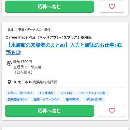
ha_rs_001
応募へ進む
派遣
事務・データ入力・受付
Career Place Plus（キャリアプレイスプラス）採用係
【水族館の来場者のまとめ】入力と確認のお仕事♪在
宅も◎
時給1700円
交通費：一部支給
【給与備考】
■昇給あり
JR東日本JR横浜線相模原駅
■日払い・週払い・先払いもOK
■充実の研修あり◎
座学1ヵ月（もちろん給与は同じ）を含む、
日払い・週払いOK
1ヵ月以内
シフト制
フレックスタイム制
”超”丁寧な研修を行っています！
扶養控除内OK
副業・ＷワークOK
短時間OK
平日休みOK
不安なまま仕事をして頂くことは
完全週休2日制 (土…
一切ありません。
応募へ進む
ご安心くださいね！
＜ 即払い、週払い対応OKだから安心♪＞
歓迎会、送別会、セールetc...