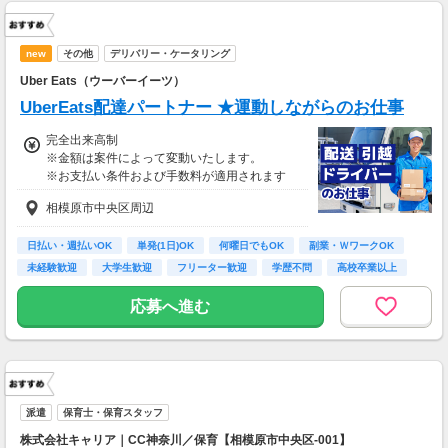
new
その他
デリバリー・ケータリング
Uber Eats（ウーバーイーツ）
UberEats配達パートナー ★運動しながらのお仕事
完全出来高制
※金額は案件によって変動いたします。
※お支払い条件および手数料が適用されます
相模原市中央区周辺
日払い・週払いOK
単発(1日)OK
何曜日でもOK
副業・ＷワークOK
未経験歓迎
大学生歓迎
フリーター歓迎
学歴不問
高校卒業以上
応募へ進む
派遣
保育士・保育スタッフ
株式会社キャリア｜CC神奈川／保育【相模原市中央区-001】