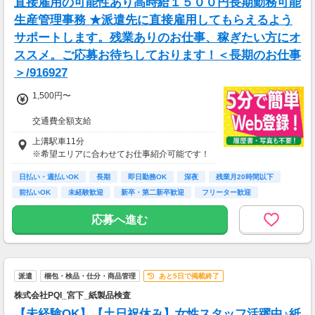
直接雇用の可能性あり高時給１５００円長期勤務可能
生産管理事務 ★派遣先に直接雇用してもらえるよう
サポートします。残業ありのお仕事、稼ぎたい方にオ
ススメ。ご応募お待ちしております！＜長期のお仕事
＞/916927
1,500円〜
交通費全額支給
即払い制度有
上溝駅車11分
※希望エリアに合わせてお仕事紹介可能です！
日払い・週払いOK
長期
即日勤務OK
深夜
残業月20時間以下
前払いOK
未経験歓迎
新卒・第二新卒歓迎
フリーター歓迎
応募へ進む
派遣
梱包・検品・仕分・商品管理
あと5日で掲載終了
株式会社PQI_宮下_紙製品検査
【未経験OK】【土日祝休み】女性スタッフ活躍中♪紙