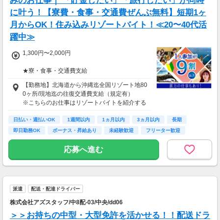
みのお仕事｜ 「貯金したい」「旅行したい」が同時
に叶う！【寮費・食事・交通費ぜんぶ無料】短期1ヶ
月からOK！住み込みリゾートバイト！≪20〜40代活
躍中≫
1,300円〜2,000円
★寮・食事・交通費支給
住み込みのお仕事のため、以下の補助がありま
【勤務地】北海道から沖縄迄全国リゾート地80
す。
0ヶ所/現地迄の往復交通費支給（規定有）
・寮費・光熱費無料（個室あり）
※こちらのお仕事はリゾートバイトを紹介する
・食事無料
募集となっており実際に募集がある勤務地と異
・Wi-Fiあり
日払い・週払いOK
なる場合がございます。
1週間以内
1ヵ月以内
3ヵ月以内
長期
・往復交通費支給（上限あり）
カウンセリングでご希望条件をお伺いし、全国
即日勤務OK
ボーナス・昇給あり
未経験歓迎
フリーター歓迎
※勤務地による
からお仕事をご案内いたします。※ご自宅から
の通勤も可
応募へ進む
生活費がかからないので、働いた分のほとんど
を貯金にまわすことができます！
★お仕事開始までの流れ★
応募→初回カウンセリング（電話15分）→希望
▼月収例
のお仕事へ応募（面接なし）→お仕事開始
27万6,575円
派遣
配送・配達ドライバー
＝(時給1,300円×8h＋残業1h)×23日
株式会社アズスタッフ/中8配-03/中央/dd06
▼貯金の目安
＞＞お持ちの中型・大型免許を活かせる！！配送ドラ