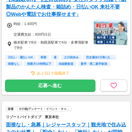
製品のかんたん検査・箱詰め・日払いOK 来社不要
◎Webや電話でお仕事探せます♪
時給：1,400円
交通費支給：400円/1日
橋本駅車で8分・相模原駅車で4分・多摩境駅車
で8分
日払い・週払いOK
長期
昼
土日祝休み
完全週休2日制 (土…
残業なし
残業月10時間以下
未経験歓迎
新卒・第二新卒歓迎
あと5日で掲載終了
応募へ進む
派遣
その他(アンケート・イベント・キャ…
リゾートバイトダイブ 東京本社
面接なし・急募｜レジャースタッフ｜観光地で住み込