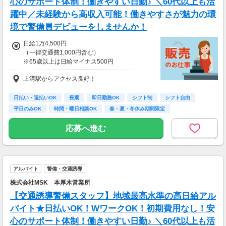
心のサポート体制！働きやすい日勤♪ ＼60代以上も活
躍中／未経験から高収入可能！働きやすさが魅力の環
境で警備員デビューをしませんか！
日給1万4,500円
（一律交通費1,000円含む）
※65歳以上は日給マイナス500円
※70歳以上は日給マイナス2,00円
上溝駅からアクセス良好！
---
■交通誘導2級以上の資格をお持ちの方は
日払い・週払いOK
長期
即日勤務OK
シフト制
シフト自由
日給1万4,500円
平日のみOK
時間・曜日相談OK
春・夏・冬休み期間限定
（一律交通費1,000円含む）
副業・ＷワークOK
※65歳以上は日給マイナス500円
応募へ進む
※70歳以上は日給マイナス1,000円
★交通誘導2級（以上）として従事した場合
1勤務につき1,000円支給！！
---
アルバイト
警備・交通誘導
■65歳～69歳迄では他の年代と同じ現場でも
安全面・体力面の考慮により比較的低負荷の業
株式会社MSK 本厚木営業所
務、
【交通誘導警備スタッフ】地域最高水準の高日給アル
70歳以降では低負荷業務や季節により
相談の上短時間勤務をすることもあるため
バイト★日払いOK！WワークOK！初期費用なし！安
給与が上記になる場合がございます。
心のサポート体制！働きやすい日勤♪ ＼60代以上も活