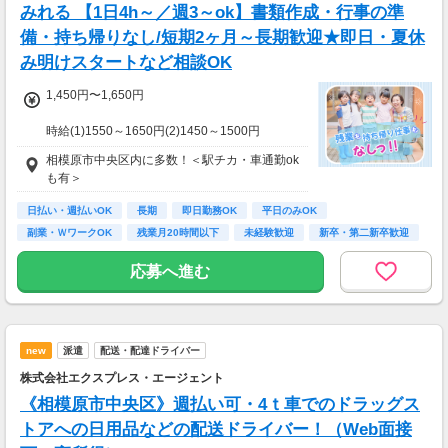
※週払いOK（規定あり）
みれる 【1日4h～／週3～ok】書類作成・行事の準
→金曜日締め最短翌週火曜日にお給料GET♪
備・持ち帰りなし/短期2ヶ月～長期歓迎★即日・夏休
（稼働開始時は手続き完了次第となります）
み明けスタートなど相談OK
交通費：別途全額支給
1,450円〜1,650円
※車・バイク通勤に関して施設により異なる場
合あり（応相談）
時給(1)1550～1650円(2)1450～1500円
(1)週40ｈ以上
相模原市中央区内に多数！＜駅チカ・車通勤ok
(2)週40ｈ未満
も有＞
【月収例】
290400円（時給1650円×8h×22日)
日払い・週払いOK
長期
即日勤務OK
平日のみOK
副業・ＷワークOK
残業月20時間以下
未経験歓迎
新卒・第二新卒歓迎
7：00～19：00で1日4ｈ～、週3～5日(週20h
フリーター歓迎
以上)
応募へ進む
★シフト例：9-18時、7-11時、8-12時、9-16時
など
★平日のみ/午前/夕方/扶養内/パート/フル/短時
間など相談OK！
★短期2ヶ月～長期歓迎！
new
派遣
配送・配達ドライバー
株式会社エクスプレス・エージェント
《相模原市中央区》週払い可・4ｔ車でのドラッグス
トアへの日用品などの配送ドライバー！（Web面接