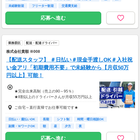
未経験歓迎
フリーター歓迎
交通費支給
応募へ進む
業務委託
配送・配達ドライバー
株式会社貴順 ※008
【配送スタッフ】 ＃日払い＃現金手渡しOK＃入社祝
い金アリ「初期費用不要」で未経験から【月収50万
円以上】可能！
★完全出来高制（売上の90～95％）
★8割以上のドライバーさんが月収55万円以上
★支度金5～25万円補助あり（規定有）
ご自宅～直行直帰でお仕事可能です★
★選べる入社祝い金アリ
⇒「初回稼働1か月後に3万円」or「1年後に10
万円」or「2年後に20万円」選べます！
日払い・週払いOK
長期
シフト制
時間・曜日相談OK
副業・ＷワークOK
朝
昼
夕方
夜
1日100～130件程度配達する方がほとんど♪
ご都合にあわせてルートや個数は調整可能！
応募へ進む