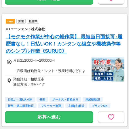
※1日2万円保証の案件もあり！
【支払方法】
＊週払い可能（勤務の翌週にお支払い）
new
派遣
軽作業
＊現金手渡し・日払いご相談OK
＊前払い制度あり（稼働分のみ）
UTエージェント株式会社
＊確定申告支援あり
【モクモク作業が中心の軽作業】 最短当日面接可♪履
【日収例】
歴書なし！日払いOK！カンタンな組立や機械操作等
売上2万1600円（1個160円×135個）×90％=約
のシンプル作業《SURUC》
1万9000円
月給212000円〜260000円
【月額報酬例】
売上65万2800円(1個160円×170個×24日)×90％
・月収例は勤務先・シフト・残業時間などによ
=58万7520円
り変動します
勤務詳細：相模原市
※上記は一例です。
・各種手当あり（残業手当、休出手当、深夜勤
通勤方法：車/バイク
務がある場合は深夜手当 など）
・昇給あり（昇格制度あり）
※構内の（無料）駐車場利用OK
日払い・週払いOK
※募集の勤務地は面接地の一例です。
長期
ボーナス・昇給あり
未経験歓迎
■日払い制度（新制度）※規定あり
ご希望の地域や条件などを伺いながらあなた
新卒・第二新卒歓迎
フリーター歓迎
主婦(夫)歓迎
ブランクOK
・最短5分で働いた分の給与を口座受取可能
に合ったお仕事をご紹介します！
・スマホからカンタン申請
学歴不問
応募へ進む
・1,000円単位で利用可能
■交通費 上限30,000円まで支給 ※会社規定有