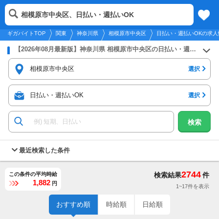
2026年8月6日
更新
tog
相模原市中央区、日払い・週払いOK
関東
履歴
保存
メニュー
nav
ギガバイトTOP
関東
神奈川県
相模原市中央区
日払い・週払いOKの求人
【2026年08月最新版】神奈川県 相模原市中央区の日払い・週払いOKのバイト・アルバイト・パートの求人募集情報
相模原市中央区
選択
日払い・週払いOK
選択
検索
最近検索した条件
2744
この条件の平均時給
検索結果
件
1,882
円
1~17件を表示
おすすめ順
時給順
日給順