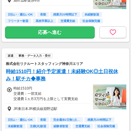
淵野辺駅徒歩8分
日払い・週払いOK
長期
残業月20時間以下
未経験歓迎
フリーター歓迎
高校卒業以上
交通費支給
社会保険完備
研修制度あり
応募へ進む
派遣
事務・データ入力・受付
株式会社リクルートスタッフィング神奈川エリア
時給1510円！紹介予定派遣！未経験OK◎土日祝休
み！駅チカ◆事務
時給1510円
交通費：一部支給
交通費 1ヵ月3万円を上限として実費支給
JR東日本JR横浜線淵野辺駅
月収例 21万1400円 時給1510円×実働7h×週5日
×4週
※月収例を保証するものではありません。
日払い・週払いOK
長期
完全週休2日制 (土…
残業月20時間以下
※給与即受取りサービス利用可（利用条件有）
未経験歓迎
主婦(夫)歓迎
経験者歓迎
交通費支給
社会保険完備