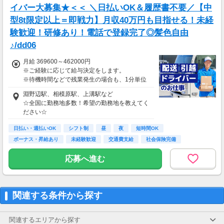
＜リゾートバイト＞
イバー大募集★＜＜ ＼日払いOK＆履歴書不要／【中
住まい ：無料
型8t限定以上＝即戦力】月収40万円も目指せる！未経
水道光熱費：無料
Wi-Fi代 ：無料
験歓迎！研修あり！電話で登録完了◎髪色自由
食費 ：無料
♪/dd06
スマホ ：0.5万円
そのほか ：1.5万円
月給 369600～462000円
社会保険 ：3万円
※ご経験に応じて給与決定をします。
-----------------------
※待機時間などで残業発生の場合も、1分単位
支出合計 ：5万円
で残業代をお支払いします！
→毎月20万円程度の貯金が目指せます！
淵野辺駅、相模原駅、上溝駅など
※研修・研修時給については面談時にお伝えし
短期でお金を貯めたい方にはピッタリ！
☆全国に勤務地多数！希望の勤務地を教えてく
ます
ださい☆
＊交通費一部支給（案件による）
日払い・週払いOK
シフト制
昼
夜
短時間OK
ボーナス・昇給あり
未経験歓迎
交通費支給
社会保険完備
応募へ進む
関連する条件から探す
関連するエリアから探す