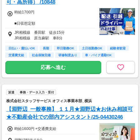
可・高所得） /10848
時給1700円
■日収想定額
19,500円～21,600円
JR相模線 番田駅 徒歩15分
JR相模線 原当麻駅 車8分
■月収想定額
410,000円～476,000円
日払い・週払いOK
長期
即日勤務OK
土日祝勤務OK
経験者歓迎
交通費支給
社会保険完備
研修制度あり
車・バイク通勤OK
※日収額・月収額の最大値は残業・割増等を含
む見込み額となります。
応募へ進む
※交通費は別途実費分支給！（規定あり）
※上記月収額は月間21日～22日出勤した場合の
見込み額となります。
■その他補足
派遣
事務・データ入力・受付
※上記金額の上限値は日々1時間、追加の時間
株式会社スタッフサービス オフィス事業本部_横浜
外勤務をした場合の見込み額となります。
【淵野辺_一般事務】 １１月★淵野辺★お休み相談可
■研修期間について
★不動産会社での部内アシスタント/25-04430246
※研修期間（2週間程）は、時給1,350円（日収
15,500円～）となります。
時給1600円 +交通費支給