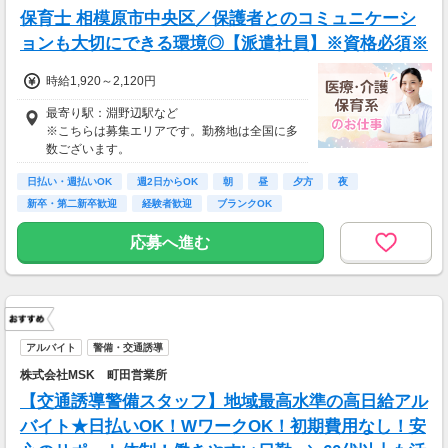
保育士 相模原市中央区／保護者とのコミュニケーシ
ョンも大切にできる環境◎【派遣社員】※資格必須※
時給1,920～2,120円
最寄り駅：淵野辺駅など
※こちらは募集エリアです。勤務地は全国に多
数ございます。
日払い・週払いOK
週2日からOK
朝
昼
夕方
夜
新卒・第二新卒歓迎
経験者歓迎
ブランクOK
応募へ進む
アルバイト
警備・交通誘導
株式会社MSK 町田営業所
【交通誘導警備スタッフ】地域最高水準の高日給アル
バイト★日払いOK！WワークOK！初期費用なし！安