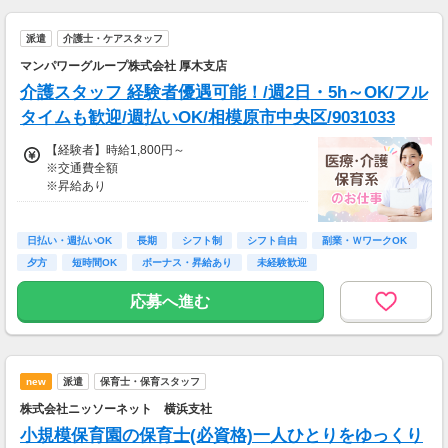
り
派遣
介護士・ケアスタッフ
マンパワーグループ株式会社 厚木支店
介護スタッフ 経験者優遇可能！/週2日・5h～OK/フル
タイムも歓迎/週払いOK/相模原市中央区/9031033
【経験者】時給1,800円～
※交通費全額
※昇給あり
≪収入例≫
◎日勤／経験者の場合
日払い・週払いOK
長期
シフト制
シフト自由
副業・ＷワークOK
・日収(1,800*8)円（時給1,800円×8h）
夕方
短時間OK
ボーナス・昇給あり
未経験歓迎
・月収316,800円（日収(1,800*8)円×月22回勤
務）
応募へ進む
※実働8時間以上からは更に時給25％UP
※スキルによって更にスタート時給がUPするこ
とも！
new
派遣
保育士・保育スタッフ
※資格手当あり（時給50円～UP/資格の種類に
よって異なる）
株式会社ニッソーネット 横浜支社
支払方法：週払い
小規模保育園の保育士(必資格)一人ひとりをゆっくり