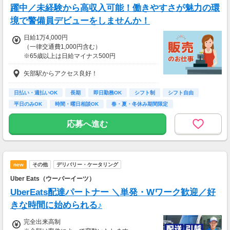
躍中／未経験から高収入可能！働きやすさが魅力の環
＜月収例＞
月収29万円可能
境で警備員デビューをしませんか！
（日給1万4,500円×月20日勤務）
日給1万4,000円
（一律交通費1,000円含む）
※65歳以上は日給マイナス500円
※70歳以上は日給マイナス2,000円
矢部駅からアクセス良好！
---
■交通誘導2級以上の資格をお持ちの方は
日払い・週払いOK
長期
即日勤務OK
シフト制
シフト自由
日給1万4,000円
平日のみOK
時間・曜日相談OK
春・夏・冬休み期間限定
（一律交通費1,000円含む）
副業・ＷワークOK
※65歳以上は日給マイナス500円
応募へ進む
※70歳以上は日給マイナス1,000円
★交通誘導2級（以上）として従事した場合
1勤務につき1000円支給！！
---
new
その他
デリバリー・ケータリング
■65歳～69歳迄では他の年代と同じ現場でも
安全面・体力面の考慮により比較的低負荷の業
Uber Eats（ウーバーイーツ）
務、
UberEats配達パートナー ＼単発・Wワーク歓迎／好
70歳以降では低負荷業務や季節により
相談の上短時間勤務をすることもあるため
きな時間に始められる♪
給与が上記になる場合がございます。
完全出来高制