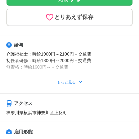
とりあえず保存
給与
介護福祉士：時給1900円～2100円＋交通費
初任者研修：時給1800円～2000円＋交通費
無資格：時給1600円～＋交通費
資格・経験・募集状況により異なります。
もっと見る
別途夜勤手当あり
急な出費も安心！日払いOK
アクセス
【給与例】
月収例：時給2100円、1日8h、22日勤務=36万9600円
神奈川県横浜市神奈川区上反町
雇用形態