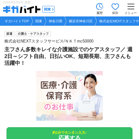
2026年8月6日
更新
tog
関東
履歴
保存
メニュー
nav
ギガバイトTOP
関東
神奈川県
横浜市神奈川区
株式会社NEXTスタッフサー
派遣
介護士・ケアスタッフ
株式会社NEXTスタッフサービス/ＮＫＴmc50000
主フさん多数キレイな介護施設でのケアスタッフ／ 週
2日～シフト自由、日払いOK、短期長期、主フさんも
活躍中！
約1分でカンタン入力♪
応募する