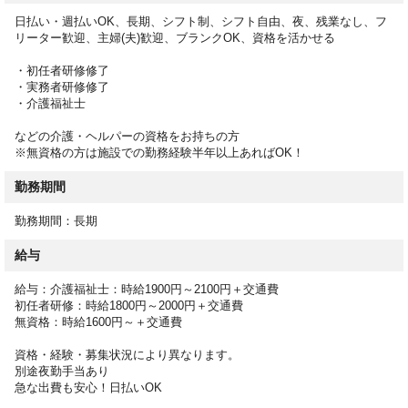
・実績、請求などの事務作業
日払い・週払いOK、長期、シフト制、シフト自由、夜、残業なし、フ
・ご家族、ケアマネージャーとの相談業務
リーター歓迎、主婦(夫)歓迎、ブランクOK、資格を活かせる
など、経験やスキルに応じてお願いします。
・初任者研修修了
・実務者研修修了
・介護福祉士
などの介護・ヘルパーの資格をお持ちの方
※無資格の方は施設での勤務経験半年以上あればOK！
勤務期間
勤務期間：長期
給与
給与：介護福祉士：時給1900円～2100円＋交通費
初任者研修：時給1800円～2000円＋交通費
無資格：時給1600円～＋交通費
資格・経験・募集状況により異なります。
別途夜勤手当あり
急な出費も安心！日払いOK