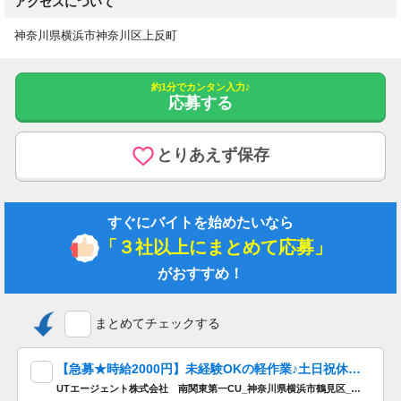
アクセスについて
神奈川県横浜市神奈川区上反町
約1分でカンタン入力♪
応募する
とりあえず保存
すぐにバイトを始めたいなら
「３社以上にまとめて応募」
がおすすめ！
まとめてチェックする
【急募★時給2000円】未経験OKの軽作業♪土日祝休みでプライベート充実◎＼嬉しい履歴書不要＆即勤務◎／今だけの期間限定案件！駅から無料送迎バスあり♪
UTエージェント株式会社 南関東第一CU_神奈川県横浜市鶴見区_《SbqkC》_期間限定推し_39