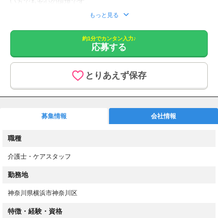
い方でも安心の環境です。
い。
みなさんが働きやすい職場づくりをしております！
もちろん週5日フルタイムも大歓迎！
もっと見る
シフトも選べるので、あなたに合った働き方をご提案します！
応募をいただきましたら、こちらより追ってご連絡させていただ
約1分でカンタン入力♪
きます。
応募する
1. 応募フォームからご応募
2. もしくはお電話にてお問い合わせください。
とりあえず保存
選べるシフトで理想の働き方を実現！
20～60代の主婦/主夫さん活躍中
募集情報
会社情報
週2日～で働きやすい
デイサービス、サ高住、老健、ケアハウス、特養などご紹介でき
職種
る施設はイロイロ！
介護士・ケアスタッフ
◆業務内容
介護施設でご利用者様が快適に過ごすためのお手伝い！
勤務地
具体的には、、
神奈川県横浜市神奈川区
・日常生活支援（お食事、お手洗い、ご入浴のお手伝い）
特徴・経験・資格
・レクリエーションの実行