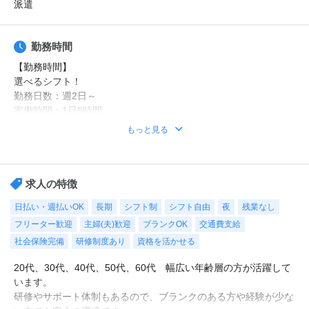
派遣
勤務時間
【勤務時間】
選べるシフト！
勤務日数：週2日～
実働時間：1日8時間
もっと見る
日勤のみ、平日のみ、曜日固定、残業なし、時短なども、お気軽
にご相談ください！
例えば・・・
求人の特徴
7-16時（休憩1時間）
日払い・週払いOK
長期
シフト制
シフト自由
夜
残業なし
9-18時（休憩1時間）
フリーター歓迎
主婦(夫)歓迎
ブランクOK
交通費支給
10-19時（休憩1時間）
18-翌12時（休憩2時間）
社会保険完備
研修制度あり
資格を活かせる
など、生活スタイルに合わせて働けます！
20代、30代、40代、50代、60代 幅広い年齢層の方が活躍して
います。
【休日・休暇】
研修やサポート体制もあるので、ブランクのある方や経験が少な
平日のみ、日勤のみ、週2日・・・などご希望をお聞かせくださ