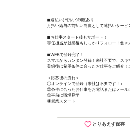
◼︎速払い(日払い)制度あり
月払い給与の前払い制度として速払いサービス
◼︎お仕事スタート後もサポート！
専任担当が就業後もしっかりフォロー！働き
◼︎WEBで登録完了！
スマホからカンタン登録！来社不要で、スキ
登録後は希望条件に合ったお仕事をご紹介！
＜応募後の流れ＞
①オンラインで登録（来社は不要です！）
②条件に合ったお仕事をお電話またはメール
③事前に職場見学
④就業スタート
とりあえず保存