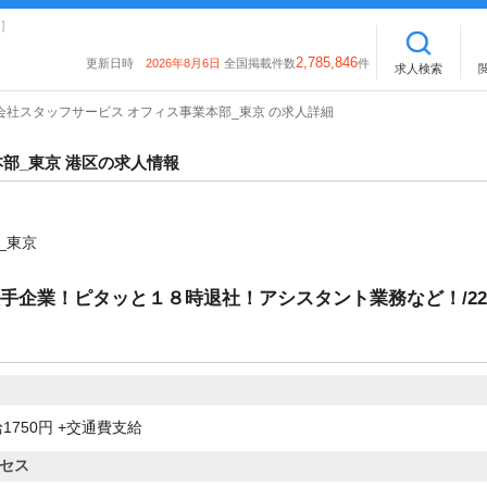
】
2,785,846
更新日時
2026年8月6日
全国掲載件数
件
求人検索
会社スタッフサービス オフィス事業本部_東京 の求人詳細
部_東京 港区の求人情報
_東京
手企業！ピタッと１８時退社！アシスタント業務など！/22
1750円 +交通費支給
セス