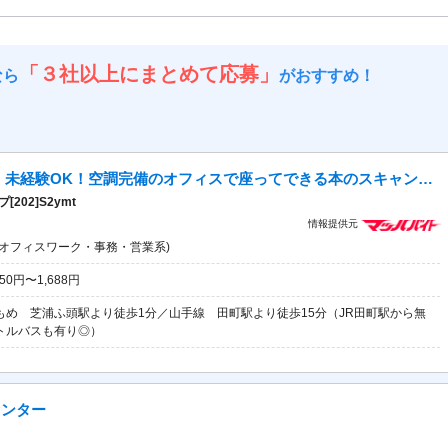
「３社以上にまとめて応募」
なら
がおすすめ！
【7/21または7/29～1月末頃まで】未経験OK！空調完備のオフィスで座ってできる本のスキャン作業♪[202]S2ymt
02]S2ymt
情報提供元
(オフィスワーク・事務・営業系)
50円〜1,688円
もめ 芝浦ふ頭駅より徒歩1分／山手線 田町駅より徒歩15分（JR田町駅から無
トルバスも有り◎）
センター