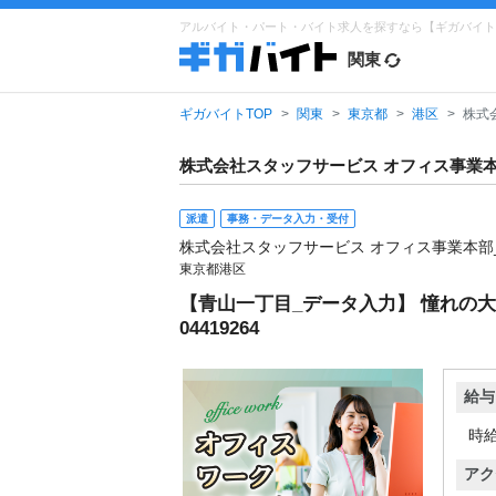
アルバイト・パート・バイト求人を探すなら【ギガバイト
関東
ギガバイトTOP
関東
東京都
港区
株式
株式会社スタッフサービス オフィス事業本
派遣
事務・データ入力・受付
株式会社スタッフサービス オフィス事業本部
東京都港区
【青山一丁目_データ入力】 憧れの大
04419264
給与
時給
アク