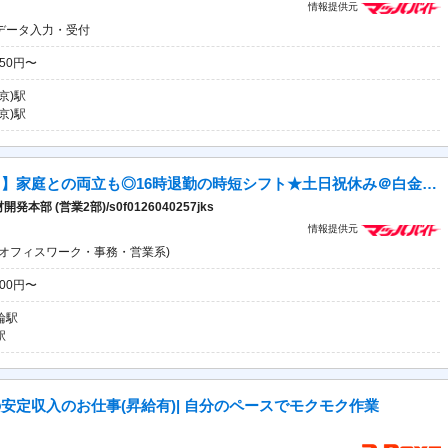
情報提供元
データ入力・受付
750円〜
京)駅
京)駅
【時給1,600円×事務アシスタント】家庭との両立も◎16時退勤の時短シフト★土日祝休み＠白金高輪駅チカ
(営業2部)/s0f0126040257jks
情報提供元
(オフィスワーク・事務・営業系)
600円〜
輪駅
駅
安定収入のお仕事(昇給有)| 自分のペースでモクモク作業