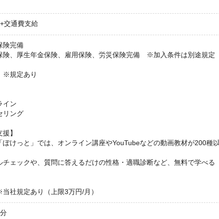
 +交通費支給
保険完備
保険、厚生年金保険、雇用保険、労災保険完備 ※加入条件は別途規定
 ※規定あり
ライン
セリング
支援】
ぽけっと」では、オンライン講座やYouTubeなどの動画教材が200種
ルチェックや、質問に答えるだけの性格・適職診断など、無料で学べる
※当社規定あり（上限3万円/月）
1分