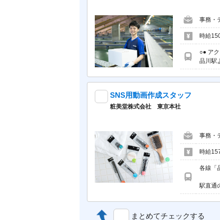
事務・
時給15
○● ア
品川駅
SNS用動画作成スタッフ
粧美堂株式会社 東京本社
事務・
時給15
各線「
駅直通
まとめてチェックする