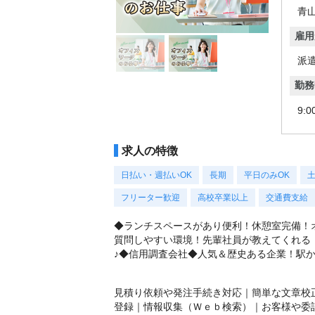
青
雇用
派
勤務
9:
求人の特徴
日払い・週払いOK
長期
平日のみOK
フリーター歓迎
高校卒業以上
交通費支給
◆ランチスペースがあり便利！休憩室完備！
質問しやすい環境！先輩社員が教えてくれる
♪◆信用調査会社◆人気＆歴史ある企業！駅
見積り依頼や発注手続き対応｜簡単な文章校
登録｜情報収集（Ｗｅｂ検索）｜お客様や委