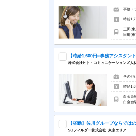
事務・
時給1,
三田(東
田町(東
株式会社ヒト・コミュニケーションズ人材開発本部 
その他
時給1,
白金高
白金台
【昼勤】佐川グループならではの
SGフィルダー株式会社_東京エリア