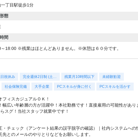
山一丁目駅徒歩1分
形態
遣
時間
00～18:00 ※残業はほとんどありません。※休憩は６０分です。
土日祝休み
完全週休2日制 (土…
残業月10時間以下
未経験歓迎
社会保険完備
大手企業
PCスキルが身に付く
PCスキルを活かす
オフィスカジュアルＯＫ！
！幅広い年齢層の方が活躍中！本社勤務です！直接雇用の可能性があり
からスグ！当社スタッフ就業中です！
正・チェック（アンケート結果の誤字脱字の確認）｜社内システムへの
託先とのメールのやりとりなどをお願いします。