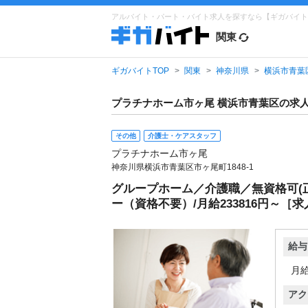
アルバイト・パート・バイト求人を探すなら【ギガバイト
関東
ギガバイトTOP
関東
神奈川県
横浜市青葉
プラチナホーム市ヶ尾 横浜市青葉区の求
その他
介護士・ケアスタッフ
プラチナホーム市ヶ尾
神奈川県横浜市青葉区市ヶ尾町1848-1
グループホーム／介護職／無資格可(
ー（資格不要）/月給233816円～［求人I
給与
月給
アク