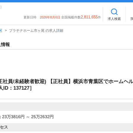
】
2,811,655
更新日時
2026年8月6日
全国掲載件数
件
求人検索
区
プラチナホーム市ヶ尾 の求人詳細
人情報
正社員/未経験者歓迎) 【正社員】横浜市青葉区でホームヘ
D：137127］
 23万3816円 ～ 25万2632円
セス