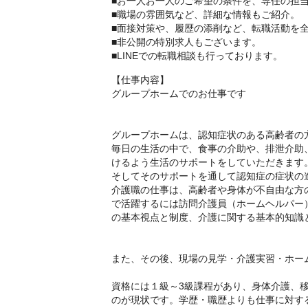
■お一人お一人のご希望の条件を、専任の担
■職場の雰囲気など、詳細な情報もご紹介。
■面接対策や、履歴の添削など、転職活動を
■非公開の特別求人もございます。
■LINEでの転職相談も行っております。
【仕事内容】
グループホームでのお仕事です
グループホームは、認知症状のある高齢者の
毎日の生活の中で、食事の介助や、排泄介助
けるよう生活のサポートをしていただきます
そしてそのサポートを通して認知症の症状の
介護職の仕事は、高齢者や身体が不自由な方
で活躍するには訪問介護員（ホームヘルパー
の基本視点と制度、介護に関する基本的知識
また、その後、現場の見学・介護実習・ホー
資格には１級～3級課程があり、身体介護、
のが現状です。学歴・職歴よりも仕事に対す