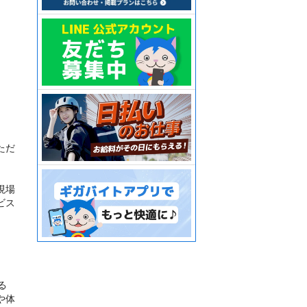
ただ
現場
ビス
る
や体