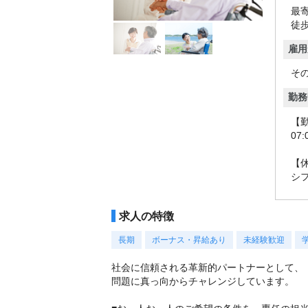
最
徒歩
雇用
そ
勤務
【
07:
【
シ
求人の特徴
長期
ボーナス・昇給あり
未経験歓迎
社会に信頼される革新的パートナーとして、
問題に真っ向からチャレンジしています。