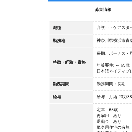
募集情報
職種
介護士・ケアスタ
勤務地
神奈川県横浜市青葉
長期、ボーナス・
特徴・経験・資格
年齢要件: ～ 65歳
日本語ネイティブ
勤務期間
勤務期間：長期
給与
給与：月給 23万381
定年 65歳
再雇用 あり
退職金 あり
単身用住宅の有無