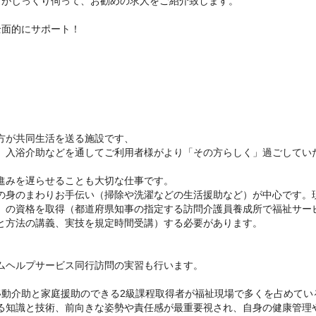
当がじっくり伺って、お勧めの求人をご紹介致します。
全面的にサポート！
方が共同生活を送る施設です、
、入浴介助などを通してご利用者様がより「その方らしく」過ごしてい
。
進みを遅らせることも大切な仕事です。
の身のまわりお手伝い（掃除や洗濯などの生活援助など）が中心です。
）の資格を取得（都道府県知事の指定する訪問介護員養成所で福祉サー
と方法の講義、実技を規定時間受講）する必要があります。
ムヘルプサービス同行訪問の実習も行います。
移動介助と家庭援助のできる2級課程取得者が福祉現場で多くを占めてい
る知識と技術、前向きな姿勢や責任感が最重要視され、自身の健康管理