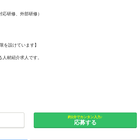
対応研修、外部研修）
制限を設けています】
る人材紹介求人です。
約1分でカンタン入力♪
応募する