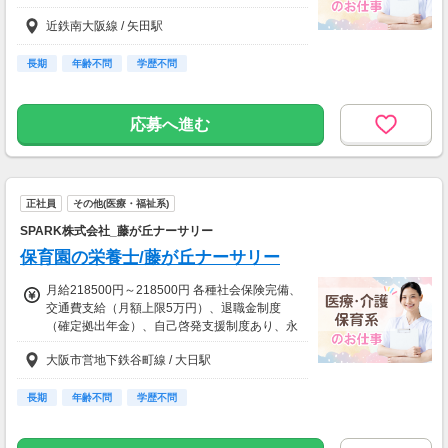
近鉄南大阪線 / 矢田駅
長期
年齢不問
学歴不問
応募へ進む
正社員
その他(医療・福祉系)
SPARK株式会社_藤が丘ナーサリー
保育園の栄養士/藤が丘ナーサリー
月給218500円～218500円 各種社会保険完備、
交通費支給（月額上限5万円）、退職金制度
（確定拠出年金）、自己啓発支援制度あり、永
年勤続表彰制度、エプロン無償貸与、スポーツ
大阪市営地下鉄谷町線 / 大日駅
クラブ・レジャー施設・ホテル・映画館等優待
あり(福利厚生サービス)、インフルエンザ予防
接種補助、 育休産休後の時短正社員制度有り
長期
年齢不問
学歴不問