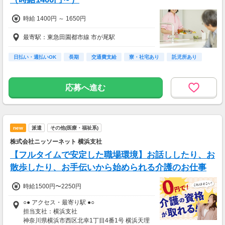
時給 1400円 ～ 1650円
最寄駅：東急田園都市線 市が尾駅
日払い・週払いOK
長期
交通費支給
寮・社宅あり
託児所あり
応募へ進む
new
派遣
その他(医療・福祉系)
株式会社ニッソーネット 横浜支社
【フルタイムで安定した職場環境】お話ししたり、お
散歩したり、お手伝いから始められる介護のお仕事
時給1500円〜2250円
○● アクセス・最寄り駅 ●○
担当支社：横浜支社
神奈川県横浜市西区北幸1丁目4番1号 横浜天理