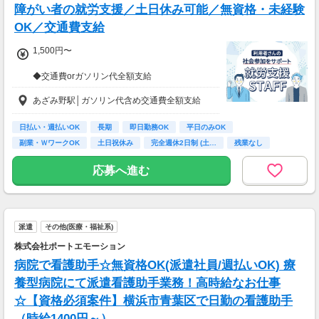
障がい者の就労支援／土日休み可能／無資格・未経験
OK／交通費支給
1,500円〜
◆交通費orガソリン代全額支給
◆各種社会保険完備
あざみ野駅│ガソリン代含め交通費全額支給
◆資格支援制度有
◆日払い・週払い制度（各規定有）
日払い・週払いOK
長期
即日勤務OK
平日のみOK
急な出費にあんしんの制度です。
副業・ＷワークOK
土日祝休み
完全週休2日制 (土…
残業なし
スマホからかんたんに申請が出来ます！
ボーナス・昇給あり
応募へ進む
派遣
その他(医療・福祉系)
株式会社ポートエモーション
病院で看護助手☆無資格OK(派遣社員/週払いOK) 療
養型病院にて派遣看護助手業務！高時給なお仕事
☆【資格必須案件】横浜市青葉区で日勤の看護助手
（時給1400円～）