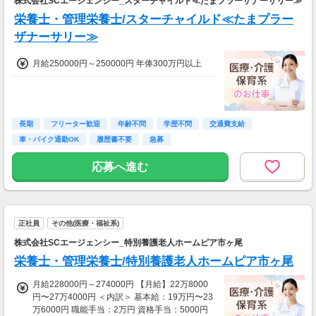
株式会社SCエージェンシー_スターチャイルド≪たまプラーザナーサリー≫
栄養士・管理栄養士/スターチャイルド≪たまプラー
ザナーサリー≫
月給250000円～250000円 年俸300万円以上
長期
フリーター歓迎
年齢不問
学歴不問
交通費支給
車・バイク通勤OK
履歴書不要
急募
応募へ進む
正社員
その他(医療・福祉系)
株式会社SCエージェンシー_特別養護老人ホームピア市ヶ尾
栄養士・管理栄養士/特別養護老人ホームピア市ヶ尾
月給228000円～274000円 【月給】22万8000
円〜27万4000円 ＜内訳＞ 基本給：19万円〜23
万6000円 職能手当：2万円 資格手当：5000円