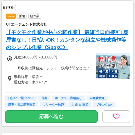
new
派遣
軽作業
UTエージェント株式会社
【モクモク作業が中心の軽作業】 最短当日面接可♪履
歴書なし！日払いOK！カンタンな組立や機械操作等
のシンプル作業《SbqkC》
月給248000円〜310000円
・月収例は勤務先・シフト・残業時間などによ
り変動します
勤務詳細：横浜市
・各種手当あり（残業手当、休出手当、深夜勤
通勤方法：車/バイク
務がある場合は深夜手当 など）
・昇給あり（昇格制度あり）
※構内の（無料）駐車場利用OK
日払い・週払いOK
※募集の勤務地は面接地の一例です。
長期
ボーナス・昇給あり
未経験歓迎
■日払い制度（新制度）※規定あり
ご希望の地域や条件などを伺いながらあなた
新卒・第二新卒歓迎
フリーター歓迎
主婦(夫)歓迎
ブランクOK
・最短5分で働いた分の給与を口座受取可能
に合ったお仕事をご紹介します！
・スマホからカンタン申請
学歴不問
応募へ進む
・1,000円単位で利用可能
■交通費 上限30,000円まで支給 ※会社規定有
り