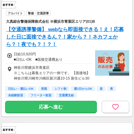
アルバイト
警備・交通誘導
大真綜合警備保障株式会社 ※横浜市青葉区エリア(01)B
【交通誘導警備】 webなら即面接できる！え！応募
した日に面接できるん？！家から？！ネカフェか
ら？！夜でも？！？！
日給10,920円
■日払いOK ■面接交通費あり
神奈川県横浜市青葉区
※こちらは募集エリアの一例です。 【面接地】
神奈川県川崎市川崎区新川通10-15 新生ビル30
3
日払い・週払いOK
長期
シフト制
週3日からOK
昼
夜
未経験歓迎
フリーター歓迎
交通費支給
応募へ進む