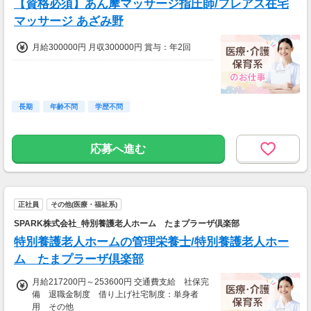
【資格必須】あん摩マッサージ指圧師/フレアス在宅
マッサージ あざみ野
月給300000円 月収300000円 賞与：年2回
長期
年齢不問
学歴不問
応募へ進む
正社員
その他(医療・福祉系)
SPARK株式会社_特別養護老人ホーム たまプラーザ倶楽部
特別養護老人ホームの管理栄養士/特別養護老人ホー
ム たまプラーザ倶楽部
月給217200円～253600円 交通費支給 社保完
備 退職金制度 借り上げ社宅制度：単身者
用 その他