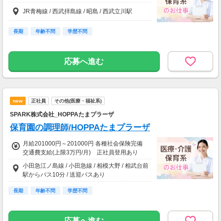
JR青梅線 / 西武拝島線 / 昭島 / 西武立川駅
長期
年齢不問
学歴不問
応募へ進む
new
正社員
その他(医療・福祉系)
SPARK株式会社_HOPPAたまプラーザ
保育園の調理師/HOPPAたまプラーザ
月給201000円～201000円 各種社会保険完備
交通費支給(上限3万円/月) 正社員登用あり
小田急江ノ島線 / 小田急線 / 相模大野 / 相武台前
駅からバス10分 / 送迎バスあり
長期
年齢不問
学歴不問
応募へ進む