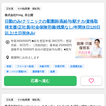
正社員
その他(医療・福祉系)
株式会社Fring_非公開
日勤のみ/クリニックの看護師/高給与/駅チカ/資格取
得支援/正社員/社会保険完備/残業なし/年間休日120日
以上/土日祝休み/
年収3600000円 ■給与 想定年収:360万円～ 想定
月給：30万円～ ［月給内訳］ 基本給:250000円
資格手当:50000円 自分の想定給与を聞く ■賞与
ご登録後、お問い合わせください ■昇給 有り 業
面接時にお伝えします
績による
長期
フリーター歓迎
年齢不問
学歴不問
交通費支給
車・バイク通勤OK
履歴書不要
急募
応募へ進む
正社員
その他(医療・福祉系)