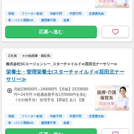
特定処遇等手当：1万3000円 【昇給】1月あた
り 1000円〜3000円（前年度実績） 【賞与】年
2回 計 3.00ヶ月分（前年度実績）
長期
フリーター歓迎
年齢不問
学歴不問
交通費支給
車・バイク通勤OK
履歴書不要
急募
応募へ進む
正社員
その他(医療・福祉系)
株式会社SCエージェンシー_スターチャイルド≪荏田北ナーサリー≫
栄養士・管理栄養士/スターチャイルド≪荏田北ナー
サリー≫
月給238500円～240000円 【月給】23万8500
円〜24万円 ※処遇改善手当1万5000円を含む
《その他手当》 住宅手当 【昇給】あり 【賞
与】年3回 計3.00ヶ月～3.90ヶ月分
長期
フリーター歓迎
年齢不問
学歴不問
交通費支給
車・バイク通勤OK
履歴書不要
急募