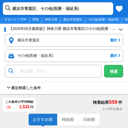
2026年8月6日
更新
tog
横浜市青葉区、その他(医療・福祉系)
関東
履歴
保存
メニュー
nav
ギガバイトTOP
関東
神奈川県
横浜市青葉区
その他(医療・福祉系)
様
【2026年08月最新版】神奈川県 横浜市青葉区のその他(医療・福祉系)のバイト・アルバイト・パートの求人募集情報
横浜市青葉区
選択
その他(医療・福祉系)
選択
検索
最近検索した条件
559
この条件の平均時給
検索結果
件
1,533
円
1~17件を表示
おすすめ順
時給順
日給順