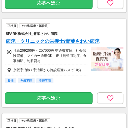
応募へ進む
正社員
その他(医療・福祉系)
SPARK株式会社_青葉さわい病院
病院・クリニックの栄養士/青葉さわい病院
月給209200円～257000円 交通費支給、社会保
険完備、マイカー通勤OK、正社員登用制度、食
事補助、制服貸与
京阪宇治線 / 宇治駅から施設送迎バスで10分
長期
年齢不問
学歴不問
応募へ進む
正社員
その他(医療・福祉系)