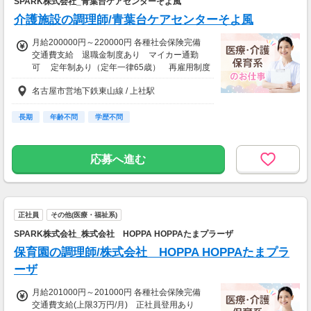
SPARK株式会社_青葉台ケアセンターそよ風
介護施設の調理師/青葉台ケアセンターそよ風
月給200000円～220000円 各種社会保険完備
交通費支給 退職金制度あり マイカー通勤
可 定年制あり（定年一律65歳） 再雇用制度
あり
名古屋市営地下鉄東山線 / 上社駅
長期
年齢不問
学歴不問
応募へ進む
正社員
その他(医療・福祉系)
SPARK株式会社_株式会社 HOPPA HOPPAたまプラーザ
保育園の調理師/株式会社 HOPPA HOPPAたまプラ
ーザ
月給201000円～201000円 各種社会保険完備
交通費支給(上限3万円/月) 正社員登用あり