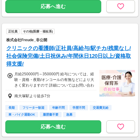
応募へ進む
正社員
その他(医療・福祉系)
株式会社Freude_非公開
クリニックの看護師/正社員/高給与/駅チカ/残業なし/
社会保険完備/土日祝休み/年間休日120日以上/資格取
得支援/
月給250000円～350000円 給与については、経
験・資格・夜勤/オンコールの有無などにより大
きく変わりますので 詳細についてはお問い合わ
せください
南大塚駅より徒歩7分
長期
フリーター歓迎
年齢不問
学歴不問
交通費支給
車・バイク通勤OK
履歴書不要
急募
応募へ進む