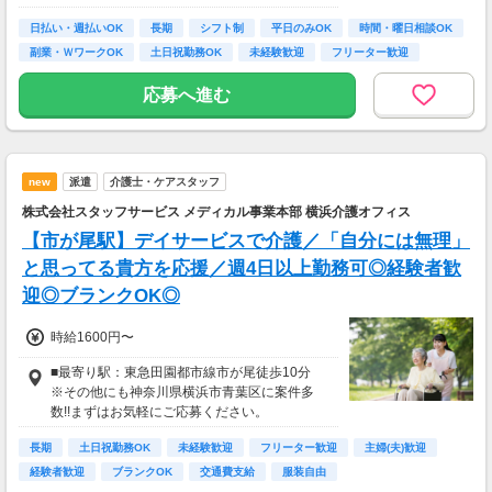
ビル10階
日払い・週払いOK
横浜駅（横浜市営地下鉄ブルーライン）-3分
長期
シフト制
平日のみOK
時間・曜日相談OK
横浜駅（相鉄本線）-3分
副業・ＷワークOK
土日祝勤務OK
未経験歓迎
フリーター歓迎
横浜駅（JR在来線/みなとみらい線/京急本線/東
急東横線）-5分
応募へ進む
エリア内で案件多数！あなたに合った案件をご
紹介いたします。
new
派遣
介護士・ケアスタッフ
■エリア内の駅一覧
たまプラーザ駅,あざみ野駅,江田駅,市が尾駅,藤
株式会社スタッフサービス メディカル事業本部 横浜介護オフィス
が丘駅,青葉台駅,田奈駅,恩田駅,こどもの国駅
【市が尾駅】デイサービスで介護／「自分には無理」
と思ってる貴方を応援／週4日以上勤務可◎経験者歓
迎◎ブランクOK◎
時給1600円〜
■最寄り駅：東急田園都市線市が尾徒歩10分
※その他にも神奈川県横浜市青葉区に案件多
数!!まずはお気軽にご応募ください。
長期
土日祝勤務OK
未経験歓迎
フリーター歓迎
主婦(夫)歓迎
経験者歓迎
ブランクOK
交通費支給
服装自由