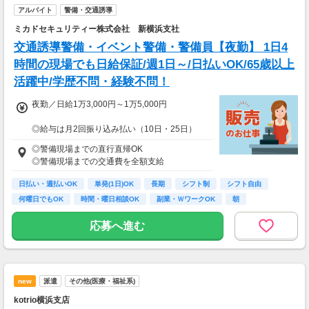
アルバイト
警備・交通誘導
ミカドセキュリティー株式会社 新横浜支社
交通誘導警備・イベント警備・警備員【夜勤】 1日4
時間の現場でも日給保証/週1日～/日払いOK/65歳以上
活躍中/学歴不問・経験不問！
夜勤／日給1万3,000円～1万5,000円
◎給与は月2回振り込み払い（10日・25日）
◎日払い制度の利用も可能（規定あり）
◎警備現場までの直行直帰OK
◎有資格者は日給+2,000円（一般路線は+1,000
◎警備現場までの交通費を全額支給
円）
◎資格取得費用は当社全額負担
日払い・週払いOK
単発(1日)OK
長期
シフト制
シフト自由
何曜日でもOK
時間・曜日相談OK
副業・ＷワークOK
朝
※65歳以上の方は下記給与になります
65～69歳：夜勤／日給1万2,800円
応募へ進む
70～79歳：夜勤／日給1万2,500円
new
派遣
その他(医療・福祉系)
kotrio横浜支店