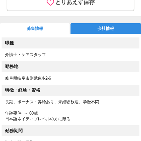
とりあえず保存
【仕事内容】
老健でのお仕事です
募集情報
会社情報
介護業務全般
介護職の仕事は、高齢者や身体が不自由な方の身のまわりお手伝
職種
い（掃除や洗濯などの生活援助など）が中心です。現場で活躍す
るには訪問介護員（ホームヘルパー）の資格を取得（都道府県知
介護士・ケアスタッフ
事の指定する訪問介護員養成所で福祉サービスの基本視点と制
度、介護に関する基本的知識と方法の講義、実技を規定時間受
勤務地
講）する必要があります。
岐阜県岐阜市則武東4-2-6
特徴・経験・資格
また、その後、現場の見学・介護実習・ホームヘルプサービス同
行訪問の実習も行います。
長期、ボーナス・昇給あり、未経験歓迎、学歴不問
資格には１級～3級課程があり、身体介護、移動介助と家庭援助
年齢要件: ～ 60歳
のできる2級課程取得者が福祉現場で多くを占めているのが現状
日本語ネイティブレベルの方に限る
です。学歴・職歴よりも仕事に対する知識と技術、前向きな姿勢
勤務期間
や責任感が最重要視され、自身の健康管理や体力維持も必要とな
る職業です。