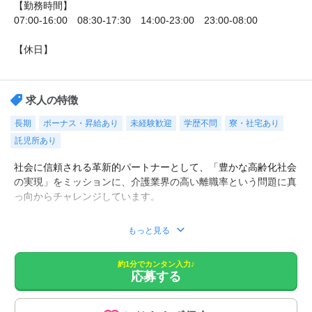
【勤務時間】
07:00-16:00 08:30-17:30 14:00-23:00 23:00-08:00
【休日】
シフト制/産前・産後休暇あり/育児休暇あり/有給休暇 あり
求人の特徴
長期
ボーナス・昇給あり
未経験歓迎
学歴不問
寮・社宅あり
託児所あり
社会に信頼される革新的パートナーとして、「豊かな高齢化社会
の実現」をミッションに、介護業界の高い離職率という問題に真
っ向からチャレンジしています。
■お一人お一人のご希望の条件を、専任の担当がじっくり伺っ
もっと見る
て、お勧めの求人をご紹介致します。
■職場の雰囲気など、詳細な情報もご紹介。
約1分でカンタン入力♪
■面接対策や、履歴の添削など、転職活動を全面的にサポート！
応募する
■非公開の特別求人もございます。
■LINEでの転職相談も行っております。