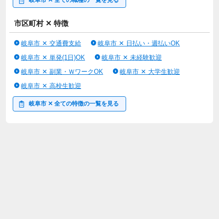
利用可能な託児所 あり
★医療費免除（近石病院）・予防接種・健康診断
市区町村 ✕ 特徴
★看護師が24時間勤務しているので、夜勤帯も安心して勤務でき
ます。
岐阜市 ✕ 交通費支給
岐阜市 ✕ 日払い・週払いOK
★入職後1ヵ月は日勤での勤務。1・2ヵ月目研修、その後は毎月
の職員研修。外部研修も積極的に参加。
岐阜市 ✕ 単発(1日)OK
岐阜市 ✕ 未経験歓迎
★介護助手・リハビリ・歯科衛生士・医師（常勤）等が勤務して
岐阜市 ✕ 副業・ＷワークOK
岐阜市 ✕ 大学生歓迎
いるので業務軽減、知識向上・スキルアップにつながります。
岐阜市 ✕ 高校生歓迎
★ユニットリーダー・主任・課長などキャリアアップも可能。
岐阜市 ✕ 全ての特徴の一覧を見る
◆社員寮：単身用 あり（女子寮）、家族用 なし
◆有給休暇：あり
◆車通勤：車通勤可、通勤手当月上限12000円
★医療費免除（近石病院）・予防接種・健康診断
★看護師が24時間勤務しているので、夜勤帯も安心して勤務でき
ます。
★入職後1ヵ月は日勤での勤務。1・2ヵ月目研修、その後は毎月
の職員研修。外部研修も積極的に参加。
★介護助手・リハビリ・歯科衛生士・医師（常勤）等が勤務して