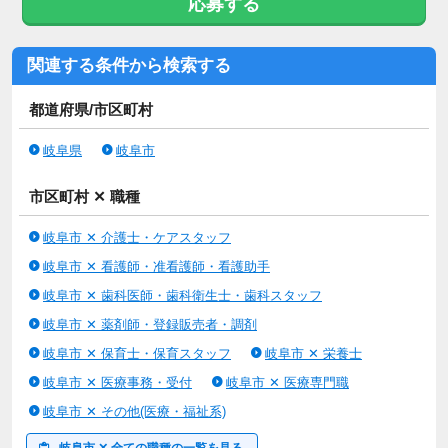
応募する
岐阜県岐阜市の老健・介護職・正社員のお仕事 ！無資格可、未
経験OK、賞与４ヶ月以上の求人です♪
お一人おひとりを尊重し、ご入居者の立場に立ってサービスを提
関連する条件から検索する
供することを大切にします。
無資格可,未経験OK,賞与４ヶ月以上,車通勤OK,産休・育休,寮あ
都道府県/市区町村
り,残業ほぼなし,社会保険完備
岐阜県
岐阜市
学歴不問
市区町村 ✕ 職種
岐阜市 ✕ 介護士・ケアスタッフ
【待遇】
岐阜市 ✕ 看護師・准看護師・看護助手
厚生年金、健康保険、雇用保険、労災保険
定年 60歳
岐阜市 ✕ 歯科医師・歯科衛生士・歯科スタッフ
再雇用 65歳まで
岐阜市 ✕ 薬剤師・登録販売者・調剤
退職金 あり(勤続3年以上)
単身用住宅の有無 あり
岐阜市 ✕ 保育士・保育スタッフ
岐阜市 ✕ 栄養士
家族用住宅の有無 なし
岐阜市 ✕ 医療事務・受付
岐阜市 ✕ 医療専門職
車通勤 可
岐阜市 ✕ その他(医療・福祉系)
通勤手当 定額まで支給 月上限12000円
育児休暇取得実績 あり
岐阜市 ✕ 全ての職種の一覧を見る