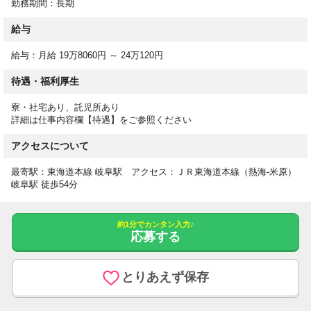
勤務期間：長期
給与
【勤務時間】
07:00-16:00
給与：月給 19万8060円 ～ 24万120円
08:30-17:30
14:00-23:00
待遇・福利厚生
23:00-08:00休憩時間（日勤） 60分
寮・社宅あり、託児所あり
休憩時間（夜勤） 60分時間外 月平均5時間
詳細は仕事内容欄【待遇】をご参照ください
時間外月平均5時間程度
アクセスについて
【休日】
最寄駅：東海道本線 岐阜駅 アクセス：ＪＲ東海道本線（熱海-米原）
シフト制
岐阜駅 徒歩54分
産前・産後休暇有
育児休暇有
有給休暇 あり
約1分でカンタン入力♪
応募する
【給与詳細】
とりあえず保存
給与下限：月給 198,060円～