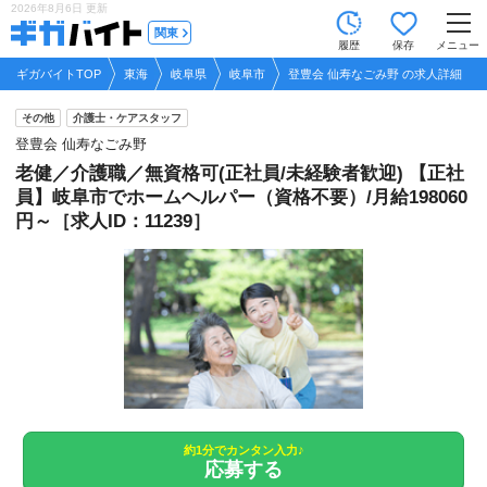
2026年8月6日
更新
tog
関東
履歴
保存
メニュー
nav
ギガバイトTOP
東海
岐阜県
岐阜市
登豊会 仙寿なごみ野 の求人詳細
その他
介護士・ケアスタッフ
登豊会 仙寿なごみ野
老健／介護職／無資格可(正社員/未経験者歓迎) 【正社
員】岐阜市でホームヘルパー（資格不要）/月給198060
円～［求人ID：11239］
約1分でカンタン入力♪
応募する