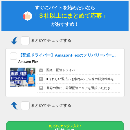
給与上限：月給 240,120円
すぐにバイトを始めたいなら
基本給 150,060円～177,120円
「３社以上にまとめて応募」
資格手当 8,000円～10,000円
がおすすめ！
（介護福祉士）10,000円
（実務者研修（ヘルパー1級））8,000円
（初任者研修（ヘルパー2級））8,000円
まとめてチェックする
夜勤手当 3,500円／回・4回／月
処遇改善手当 22,000円～27,000円
【配送ドライバー】AmazonFlexのデリバリーパートナーを大量募集中！ 夕方以降４時間程度最大10,000円の報酬も可能!※単発OK！嬉しい「週払い」！
職務手当 3,000円～8,000円
遅番手当 500円／回
Amazon Flex
皆勤手当 4,000円
配送・配達ドライバー
■うれしい週払い お持ちの/ご自身の軽貨物車を使用する場合、４時間程度で最大8,800円。夕方以降の稼働※だと４時間程度で最10,000円の報酬が獲得可能！給与ではなく、委託業務に応じた報酬をお支払いする業務委託のお仕事です。うれしい週払い。 ※関西エリアで4-6月に１8時以降稼働した場合を想定。地域により異なります。 ※報酬は規約にしたがい配達完了の15日後に支払いますが、可能な場合は、より早く、週払いで前週稼働分をお支払いします。 登録の際に、希望配達エリアを選択いただき、そのエリアでの業務を委託します（業務委託）。
昇給あり 年1回
賞与あり 前年度実績 年2回・4ヶ月分
登録の際に、希望配達エリアを選択いただき、そのエリアでの業務を委託します（業務委託）。
【求人の特徴】
寮/社宅/住み込み/高収入/学歴不問/未経験者歓迎/昇給あり/40代活
まとめてチェックする
躍中/託児所あり/マイカー通勤可/社内禁煙/育児休暇あり/女性活
躍中/無資格歓迎
約1分でカンタン入力♪
【特記事項】