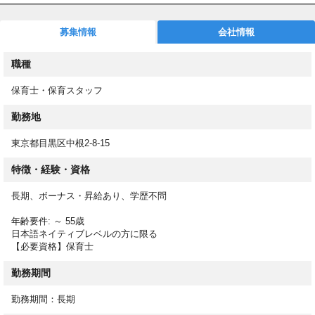
す。
募集情報
会社情報
面接対策、書類の添削といった選考対策、給与などの条件交渉や
入職後のフォローも充実しています。
職種
【仕事内容】
保育士・保育スタッフ
保育業務全般
担任業務、計画作成、書類作成、諸雑務 他
勤務地
【休日休暇】
東京都目黒区中根2-8-15
(土)・日・祝 他
特徴・経験・資格
4週8休シフト制 有給休暇/出産・育児休暇/介護休暇/看護休暇/傷
病休業
長期、ボーナス・昇給あり、学歴不問
【勤務時間】
年齢要件: ～ 55歳
7:00～19:30の間の月単位変形労働制
日本語ネイティブレベルの方に限る
◆月単位の変形労働制による所定労働時間
【必要資格】保育士
31日の月：177時間、30日の月：171時間、28日の月：160時間
勤務期間
勤務期間：長期
【アクセス】