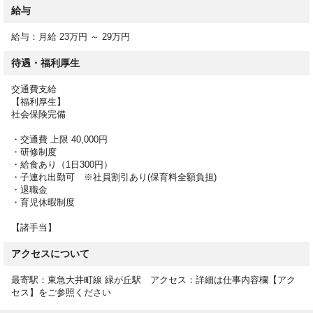
東急東横線「都立大学駅」徒歩6分
給与
東急大井町線「緑が丘駅」徒歩12分
東急東横線・大井町線「自由が丘駅」徒歩15分
給与：月給 23万円 ～ 29万円
待遇・福利厚生
【求人の特徴】
交通費別途支給/すぐ働ける・即日勤務/学歴不問/シフト制/昇給あ
交通費支給
り/研修制度充実/駅近（5分以内）/育児休暇あり
【福利厚生】
社会保険完備
【特記事項】
★都立大学駅最寄り♪
・交通費 上限 40,000円
★企業主導型保育園の正社員保育士求人♪
・研修制度
・給食あり（1日300円）
★平均残業2.58時間/月、持ち帰り、サービス残業禁止してます♪
・子連れ出勤可 ※社員割引あり(保育料全額負担)
★月給23万～、賞与実績2.0ヶ月！
・退職金
★「子供ファースト」という考えのもと保育士全体で協力し保育
・育児休暇制度
を行ってます♪
【年齢要件は雇用対策法 ３号のイを適用の上、制限を設けてい
【諸手当】
ます】
アクセスについて
本求人は株式会社モード・プランニング・ジャパンが掲載してい
最寄駅：東急大井町線 緑が丘駅 アクセス：詳細は仕事内容欄【アク
る人材紹介求人です。
セス】をご参照ください
職業紹介事業者名：株式会社モード・プランニング・ジャパン
事業許可番号：13-ユ-304124