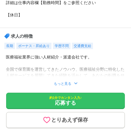
詳細は仕事内容欄【勤務時間】をご参照ください
【休日】
(土)・日・祝 他4週8休シフト制
求人の特徴
長期
ボーナス・昇給あり
学歴不問
交通費支給
医療福祉業界に強い人材紹介・派遣会社です。
全国で保育園を運営してきたノウハウ、医療福祉分野に特化した
人材サービスを展開してきた経験を活かして、あなたの転職をサ
ポート！
もっと見る
約1分でカンタン入力♪
職場のリアルな情報をご提供します。
応募する
施設訪問を行い採用担当者と密に連絡を取ることで、求人票では
わからない職場の生の情報をお届け致します！
とりあえず保存
お仕事探しだけでなく、勤務開始後も手厚いサポートが好評で