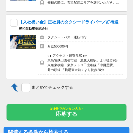
登録の際に、希望配達エリアを選択いただき、そのエリアでの業務を委託します（業務委託）。
【入社祝い金】正社員のタクシードライバー／好待遇
豊和自動車株式会社
タクシー・バス・運転代行
月給500000円
○● アクセス・最寄り駅 ●○
東急電鉄田園都市線「池尻大橋駅」より徒歩9分
東急東横線・東京メトロ日比谷線「中目黒駅」より徒歩14分
井の頭線 「駒場東大前」より徒歩20分
まとめてチェックする
約1分でカンタン入力♪
応募する
関連する条件から検索する