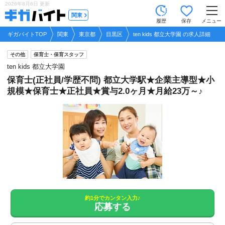
2026年8月6日
更新
tog
関東
履歴
保存
メニュー
nav
ギガバイトTOP
関東
東京都
目黒区
ten kids 都立大学園 の求人詳細
その他
保育士・保育スタッフ
ten kids 都立大学園
保育士(正社員/学歴不問) 都立大学駅★企業主導型★小
規模★保育士★正社員★賞与2.0ヶ月★月給23万～♪
約1分でカンタン入力♪
応募する