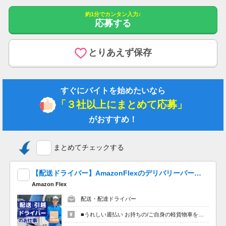
約1分でカンタン入力♪
応募する
情報提供元：
Workgate(ワークゲート株式会社)
とりあえず保存
すぐにバイトを始めたいなら
「３社以上にまとめて応募」
がおすすめ！
まとめてチェックする
【配送ドライバー】AmazonFlexのデリバリーパートナーを大量募集中！ 夕方以降４時間程度最大10,200円の報酬も可能!※単発OK！嬉しい「週払い」！
Amazon Flex
配送・配達ドライバー
■うれしい週払い お持ちの/ご自身の軽貨物車を使用する場合、４時間程度で最大9,600円。夕方以降の稼働※だと４時間程度で最大10,200円の報酬が獲得可能！給与ではなく、委託業務に応じた報酬をお支払いする業務委託のお仕事です。うれしい週払い。 ※関東圏4-6月に１8時以降稼働した場合を想定。地域により異なります ※報酬は規約にしたがい配達完了の15日後に支払いますが、可能な場合は、より早く、週払いで前週稼働分をお支払いします。 登録の際に、希望配達エリアを選択いただき、そのエリアでの業務を委託します（業務委託）。