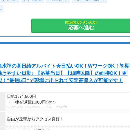
★交通誘導2級（以上）として従事した場合
・土日祝のみOK
K
1勤務につき1,000円支給！！
・平日のみOK
---
・週1日からOK
■65歳～69歳迄では他の年代と同じ現場でも
・短期歓迎
約1分でカンタン入力♪
応募へ進む
安全面・体力面の考慮により比較的低負荷の業務、
・長期歓迎
70歳以降では低負荷業務や季節により
相談の上短時間勤務をすることもあるため
＜半日勤務でも全額保証！＞
給与が上記になる場合がございます。
建築案件によっては
1～2時間早めに終わる日もあります。
＜月収例＞
その場合でも【日給全額保証】
月収34万800円可能
⇒安定した収入が見込めます！
水準の高日給アルバイト★日払いOK！WワークOK！初期
（日給1万7,040円×月20日勤務）
きやすい日勤♪ 【応募当日】【18時以降】の面接OK！更
！”最短5日”で現場に出られて安定高収入が可能です！
日給1万4,500円
（一律交通費1,000円含む）
※65歳以上は日給マイナス500円
※70歳以上は日給マイナス2,00円
自由が丘駅からアクセス良好！
---