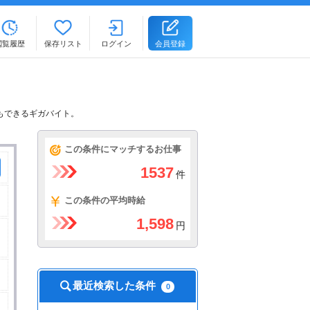
閲覧履歴
保存リスト
ログイン
会員登録
もできるギガバイト。
この条件にマッチするお仕事
1537
件
この条件の平均時給
1,598
円
最近検索した条件
0