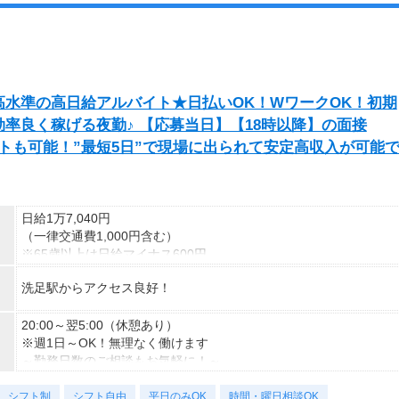
水準の高日給アルバイト★日払いOK！WワークOK！初期
率良く稼げる夜勤♪ 【応募当日】【18時以降】の面接
トも可能！”最短5日”で現場に出られて安定高収入が可能
日給1万7,040円
（一律交通費1,000円含む）
※65歳以上は日給マイナス600円
※70歳以上は日給マイナス2,380円
洗足駅からアクセス良好！
---
■交通誘導2級以上の資格をお持ちの方は
20:00～翌5:00（休憩あり）
日給1万7,040円
※週1日～OK！無理なく働けます
（一律交通費1,000円含む）
～勤務日数のご相談もお気軽に！～
※65歳以上は日給マイナス600円
シフト制
※70歳以上は日給マイナス1,190円
＜様々な働き方が可能＞
シフト自由
平日のみOK
時間・曜日相談OK