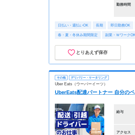
勤務時間
日払い・週払いOK
長期
即日勤務OK
春・夏・冬休み期間限定
副業・ＷワークO
とりあえず保存
その他
デリバリー・ケータリング
Uber Eats（ウーバーイーツ）
UberEats配達パートナー 自分
給与
アクセス