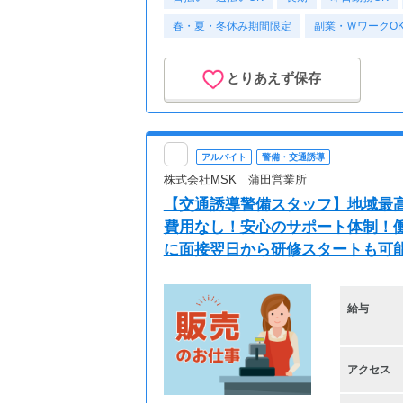
春・夏・冬休み期間限定
副業・ＷワークO
とりあえず保存
アルバイト
警備・交通誘導
株式会社MSK 蒲田営業所
【交通誘導警備スタッフ】地域最高
費用なし！安心のサポート体制！働
に面接翌日から研修スタートも可能
給与
アクセス