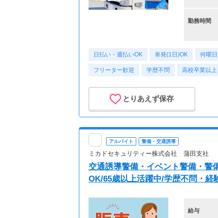
勤務時間
日払い・週払いOK
単発(1日)OK
何曜日
フリーター歓迎
学歴不問
高校卒業以上
とりあえず保存
アルバイト
警備・交通誘導
ミカドセキュリティー株式会社 蒲田支社
交通誘導警備・イベント警備・警備
OK/65歳以上活躍中/学歴不問・経
給与