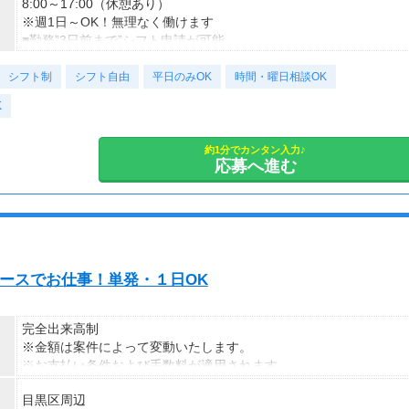
■交通誘導2級以上の資格をお持ちの方は
8:00～17:00（休憩あり）
日給1万4,500円
※週1日～OK！無理なく働けます
（一律交通費1,000円含む）
■勤務”3日前まで”シフト申請が可能
※65歳以上は日給マイナス500円
⇒プライベートも時間も大切にできます
シフト制
※70歳以上は日給マイナス1,000円
～勤務日数のご相談もお気軽に！～
シフト自由
平日のみOK
時間・曜日相談OK
★交通誘導2級（以上）として従事した場合
K
1勤務につき1,000円支給！！
＜様々な働き方が可能＞
---
・土日祝のみOK
■65歳～69歳迄では他の年代と同じ現場でも
・平日のみOK
約1分でカンタン入力♪
応募へ進む
安全面・体力面の考慮により比較的低負荷の業務、
・週1日からOK
70歳以降では低負荷業務や季節により
・短期歓迎
相談の上短時間勤務をすることもあるため
・長期歓迎
給与が上記になる場合がございます。
＜半日勤務でも全額保証！＞
＜月収例＞
建築案件によっては
のペースでお仕事！単発・１日OK
月収29万円可能
15時前後で終わる日もあります。
（日給1万4,500円×月20日勤務）
その場合でも【日給全額保証】
⇒安定した収入が見込めます！
完全出来高制
※金額は案件によって変動いたします。
※お支払い条件および手数料が適用されます
目黒区周辺