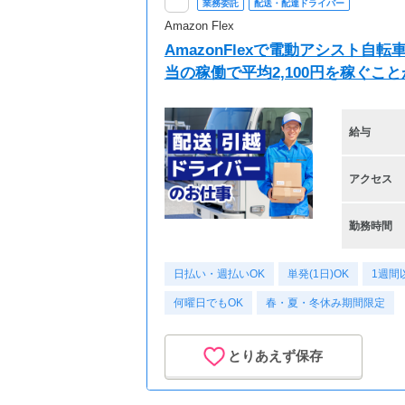
業務委託
配送・配達ドライバー
Amazon Flex
AmazonFlexで電動アシスト
当の稼働で平均2,100円を稼ぐこ
給与
アクセス
勤務時間
日払い・週払いOK
単発(1日)OK
1週間
何曜日でもOK
春・夏・冬休み期間限定
とりあえず保存