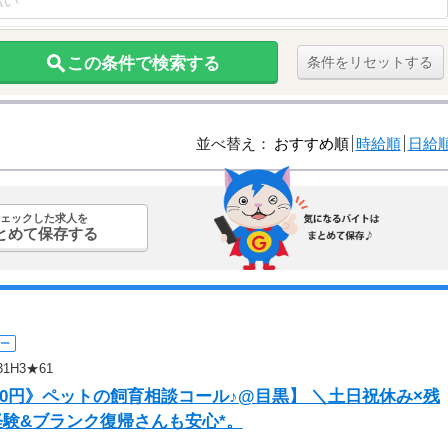
この条件で検索する
条件をリセットする
並べ替え：
おすすめ順
時給順
日給
ェックした求人を
とめて保存する
ー
1H3★61
700円》ペットの飼育相談コール♪@目黒】 ＼土日祝休み×残
経験&ブランク復帰さんも安心*。