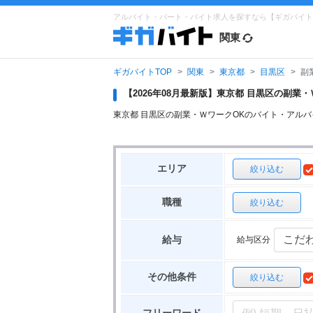
アルバイト・パート・バイト求人を探すなら【ギガバイト
関東
ギガバイトTOP
関東
東京都
目黒区
副
【2026年08月最新版】東京都 目黒区の副
東京都 目黒区の副業・ＷワークOKのバイト・アル
エリア
絞り込む
職種
絞り込む
給与区分
給与
その他条件
絞り込む