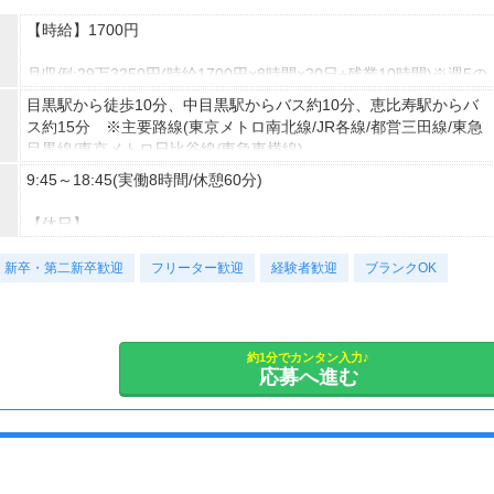
【時給】1700円
月収例:29万3250円(時給1700円×8時間×20日+残業10時間)※週5の
場合
目黒駅から徒歩10分、中目黒駅からバス約10分、恵比寿駅からバ
ス約15分 ※主要路線(東京メトロ南北線/JR各線/都営三田線/東急
◆日払いOK！支払い額は7割！
目黒線/東京メトロ日比谷線/東急東横線)
※規定・支払い条件有
9:45～18:45(実働8時間/休憩60分)
【休日】
土日祝 ※週3日～/希望休OK(研修後から)
新卒・第二新卒歓迎
フリーター歓迎
経験者歓迎
ブランクOK
【残業】
ほぼ無し(月10時間未満)
約1分でカンタン入力♪
応募へ進む