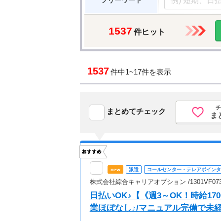
フリーワード
1537
件ヒット
1537
件中
1~17件を表示
チ
まとめてチェック
ま
new
派遣
コールセンター・テレアポインタ
株式会社綜合キャリアオプション /1301VF073
日払いOK♪【《週3～OK！時給1
業ほぼなし♪/マニュアル完備で未