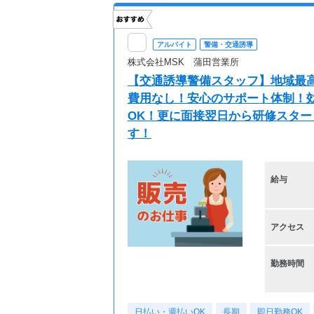
アルバイト
警備・交通誘導
株式会社MSK 蒲田営業所
【交通誘導警備スタッフ】地域最高
費用なし！安心のサポート体制！効
OK！更に面接翌日から研修スター
す！
給与
アクセス
勤務時間
日払い・週払いOK
長期
即日勤務OK