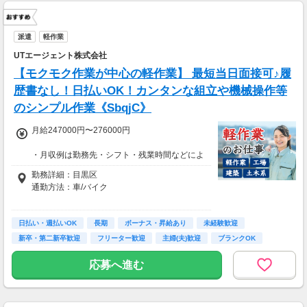
派遣
軽作業
UTエージェント株式会社
【モクモク作業が中心の軽作業】 最短当日面接可♪履
歴書なし！日払いOK！カンタンな組立や機械操作等
のシンプル作業《SbqjC》
月給247000円〜276000円
・月収例は勤務先・シフト・残業時間などによ
り変動します
勤務詳細：目黒区
・各種手当あり（残業手当、休出手当、深夜勤
通勤方法：車/バイク
務がある場合は深夜手当 など）
・昇給あり（昇格制度あり）
※構内の（無料）駐車場利用OK
日払い・週払いOK
※募集の勤務地は面接地の一例です。
長期
ボーナス・昇給あり
未経験歓迎
■日払い制度（新制度）※規定あり
ご希望の地域や条件などを伺いながらあなた
新卒・第二新卒歓迎
フリーター歓迎
主婦(夫)歓迎
ブランクOK
・最短5分で働いた分の給与を口座受取可能
に合ったお仕事をご紹介します！
・スマホからカンタン申請
学歴不問
応募へ進む
・1,000円単位で利用可能
■交通費 上限30,000円まで支給 ※会社規定有
り