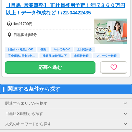
「スキマ時間でサクッと稼ぎたい」
【目黒_営業事務】 正社員登用予定！年収３６０万円
「レギュラー勤務で安定収入を得たい」
以上！データ作成など！/22-04422435
という方も大歓迎です！！
時給1700円
目黒駅徒歩5分
日払い・週払いOK
長期
平日のみOK
土日祝休み
完全週休2日制 (土…
残業月10時間以下
未経験歓迎
フリーター歓迎
学歴不問
応募へ進む
関連する条件から探す
関連するエリアから探す
目黒区✕職種から探す
人気のキーワードから探す