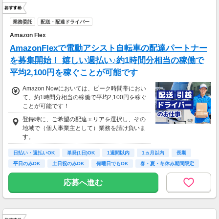
業務委託
配送・配達ドライバー
Amazon Flex
AmazonFlexで電動アシスト自転車の配達パートナー
を募集開始！ 嬉しい週払い♪約1時間分相当の稼働で
平均2,100円を稼ぐことが可能です
Amazon Nowにおいては、ピーク時間帯におい
て、約1時間分相当の稼働で平均2,100円を稼ぐ
ことが可能です！
登録時に、ご希望の配達エリアを選択し、その
地域で（個人事業主として）業務を請け負いま
す。
日払い・週払いOK
単発(1日)OK
1週間以内
1ヵ月以内
長期
平日のみOK
土日祝のみOK
何曜日でもOK
春・夏・冬休み期間限定
応募へ進む