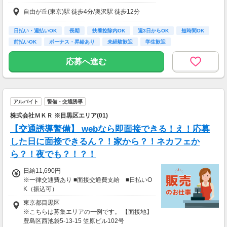
ト！経験1年未満の方も就業1年後には必ず165
自由が丘(東京)駅 徒歩4分/奥沢駅 徒歩12分
0円に昇給します！
◆月収例
25万2千～27万7千円＋残業手当
日払い・週払いOK
長期
扶養控除内OK
週3日からOK
短時間OK
前払いOK
ボーナス・昇給あり
未経験歓迎
学生歓迎
【前払い制度あり】
6割のスタッフが利用中！働いた給料の一部を
応募へ進む
最短即時支払い。
利用料・振込手数料はすべて無料。
アルバイト
警備・交通誘導
株式会社ＭＫＲ ※目黒区エリア(01)
【交通誘導警備】 webなら即面接できる！え！応募
した日に面接できるん？！家から？！ネカフェか
ら？！夜でも？！？！
日給11,690円
※一律交通費あり ■面接交通費支給 ■日払いO
K（振込可）
東京都目黒区
※こちらは募集エリアの一例です。 【面接地】
豊島区西池袋5-13-15 笠原ビル102号