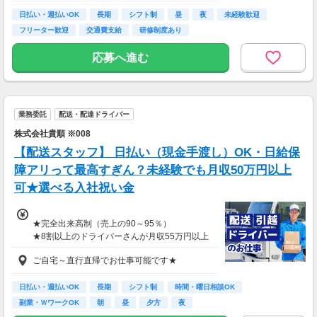
日払い・週払いOK
長期
シフト制
昼
夜
未経験歓迎
フリーター歓迎
交通費支給
研修制度あり
応募へ進む
業務委託
配送・配達ドライバー
株式会社貴順 ※008
【配送スタッフ】 日払い（現金手渡し）OK・日給保
障アリって最高すぎん？未経験でも月収50万円以上
可★選べる入社祝い金
★完全出来高制（売上の90～95％）
★8割以上のドライバーさんが月収55万円以上
★支度金5～25万円補助あり（規定有）
ご自宅～直行直帰でお仕事可能です★
★選べる入社祝い金アリ
⇒「初回稼働1か月後に3万円」or「1年後に10
万円」or「2年後に20万円」選べます！
日払い・週払いOK
長期
シフト制
時間・曜日相談OK
副業・ＷワークOK
朝
昼
夕方
夜
1日100～130件程度配達する方がほとんど♪