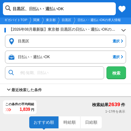
2026年8月9日
更新
tog
目黒区、日払い・週払いOK
関東
履歴
保存
メニュー
nav
ギガバイトTOP
関東
東京都
目黒区
日払い・週払いOKの求人情報
【2026年08月最新版】東京都 目黒区の日払い・週払いOKのバイト・アルバイト・パートの求人募集情報
目黒区
選択
日払い・週払いOK
選択
検索
最近検索した条件
2639
この条件の平均時給
検索結果
件
1,839
円
1~17件を表示
おすすめ順
時給順
日給順