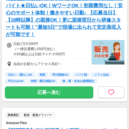
バイト★日払いOK！WワークOK！初期費用なし！安
心のサポート体制！働きやすい日勤♪ 【応募当日】
【18時以降】の面接OK！更に面接翌日から研修スタ
ートも可能！”最短5日”で現場に出られて安定高収入
が可能です！
日給1万4,500円
（一律交通費1,000円含む）
※65歳以上は日給マイナス500円
※70歳以上は日給マイナス2,00円
自由が丘駅からアクセス良好！
---
■交通誘導2級以上の資格をお持ちの方は
日払い・週払いOK
長期
即日勤務OK
シフト制
シフト自由
日給1万4,500円
平日のみOK
時間・曜日相談OK
春・夏・冬休み期間限定
（一律交通費1,000円含む）
副業・ＷワークOK
※65歳以上は日給マイナス500円
応募へ進む
※70歳以上は日給マイナス1,000円
★交通誘導2級（以上）として従事した場合
1勤務につき1,000円支給！！
---
業務委託
配送・配達ドライバー
■65歳～69歳迄では他の年代と同じ現場でも
安全面・体力面の考慮により比較的低負荷の業
Amazon Flex
務、