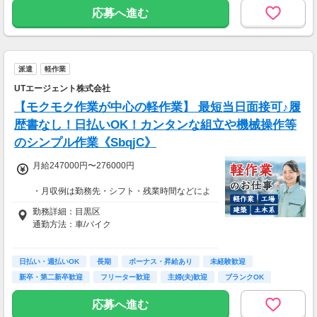
ご都合にあわせてルートや個数は調整可能！
応募へ進む
※1日2万円保証の案件もあり！
【支払方法】
＊週払い可能（勤務の翌週にお支払い）
派遣
軽作業
＊現金手渡し・日払いご相談OK
＊前払い制度あり（稼働分のみ）
UTエージェント株式会社
＊確定申告支援あり
【モクモク作業が中心の軽作業】 最短当日面接可♪履
【日収例】
歴書なし！日払いOK！カンタンな組立や機械操作等
売上2万1600円（1個160円×135個）×90％=約
のシンプル作業《SbqjC》
1万9000円
月給247000円〜276000円
【月額報酬例】
売上65万2800円(1個160円×170個×24日)×90％
・月収例は勤務先・シフト・残業時間などによ
=58万7520円
り変動します
勤務詳細：目黒区
※上記は一例です。
・各種手当あり（残業手当、休出手当、深夜勤
通勤方法：車/バイク
務がある場合は深夜手当 など）
・昇給あり（昇格制度あり）
※構内の（無料）駐車場利用OK
日払い・週払いOK
※募集の勤務地は面接地の一例です。
長期
ボーナス・昇給あり
未経験歓迎
■日払い制度（新制度）※規定あり
ご希望の地域や条件などを伺いながらあなた
新卒・第二新卒歓迎
フリーター歓迎
主婦(夫)歓迎
ブランクOK
・最短5分で働いた分の給与を口座受取可能
に合ったお仕事をご紹介します！
・スマホからカンタン申請
学歴不問
応募へ進む
・1,000円単位で利用可能