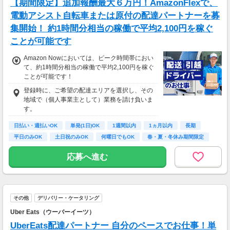
【期間限定】追加報酬最大６万円！AmazonFlexで、
70歳以降では低負荷業務や季節により
相談の上短時間勤務をすることもあるため
電動アシスト自転車または原付の配達パートナーを募
給与が上記になる場合がございます。
集開始！ 約1時間分相当の稼働で平均2,100円を稼ぐ
ことが可能です
＜月収例＞
月収29万円可能
Amazon Nowにおいては、ピーク時間帯におい
（日給1万4,500円×月20日勤務）
て、約1時間分相当の稼働で平均2,100円を稼ぐ
ことが可能です！
登録時に、ご希望の配達エリアを選択し、その
地域で（個人事業主として）業務を請け負いま
す。
日払い・週払いOK
単発(1日)OK
1週間以内
1ヵ月以内
長期
平日のみOK
土日祝のみOK
何曜日でもOK
春・夏・冬休み期間限定
応募へ進む
その他
デリバリー・ケータリング
Uber Eats（ウーバーイーツ）
UberEats配達パートナー 自分のペースでお仕事！単