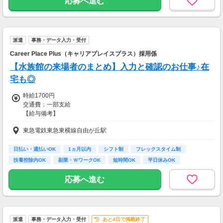
応募へ進む
「在宅ワーク、飽きちゃった…」
「レアなお仕事ないかな？」
「期間限定の高時給狙い！」
↓ ↓
派遣
事務・データ入力・受付
自宅から！出先から！
Career Place Plus（キャリアプレイスプラス）採用係
いつでもカンタン《WEB登録》★
【水族館の来場者のまとめ】入力と確認のお仕事♪在
スマホからすぐ登録できるので
宅も◎
履歴書不要＆来社不要♪
お気軽にお問い合わせください。
時給1700円
交通費：一部支給
※＊※＊※＊※＊※＊※＊※＊※＊※＊※＊
【給与備考】
■昇給あり
東急電鉄東急東横線自由が丘駅
■日払い・週払い・先払いもOK
■充実の研修あり◎
座学1ヵ月（もちろん給与は同じ）を含む、
日払い・週払いOK
1ヵ月以内
シフト制
フレックスタイム制
”超”丁寧な研修を行っています！
扶養控除内OK
副業・ＷワークOK
短時間OK
平日休みOK
不安なまま仕事をして頂くことは
完全週休2日制 (土…
一切ありません。
応募へ進む
ご安心くださいね！
＜ 即払い、週払い対応OKだから安心♪＞
歓迎会、送別会、セールetc...
派遣
事務・データ入力・受付
あと4日で掲載終了
毎月季節のイベントがたくさん。