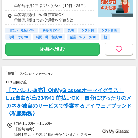
◎給与は月2回振り込み払い（10日・25日）
◎日払い制度の利用も可能（規定あり）
◎警備現場までの直行直帰OK
◎有資格者は日給+2,000円（一般路線は+1,000
◎警備現場までの交通費を全額支給
円）
◎資格取得費用は当社全額負担
日払い・週払いOK
単発(1日)OK
長期
シフト制
シフト自由
何曜日でもOK
時間・曜日相談OK
副業・ＷワークOK
朝
※65歳以上の方は下記給与になります
65～69歳：日勤／日給1万800円
応募へ進む
70～79歳：日勤／日給1万500円
派遣
アパレル・ファッション
Luz自由が丘
【アパレル販売】OhMyGlassesオーマイグラス｜
Luz自由が丘/234941 前払いOK｜自分にぴったりのメ
ガネを独自のサービスで提案するアイウェアブランド
《私服勤務》
時給 1,500円～1,650円
【給与備考】
経験1年以上の方は1650円からいきなりスター