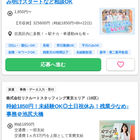
み明けスタートなど相談OK
交通費：別途全額支給
1,850円〜
※車・バイク通勤に関して施設により異なる場
合あり（応相談）
【月収例】325600円（時給1850円×8h×22日)
目黒区内に多数！＜駅チカ・車通勤okも有＞
7：00～19：00で1日4ｈ～、週3～5日(週20h
以上)
★シフト例：9-18時、7-11時、8-12時、9-16時
日払い・週払いOK
長期
即日勤務OK
平日のみOK
など
副業・ＷワークOK
残業月20時間以下
未経験歓迎
新卒・第二新卒歓迎
★平日のみ/午前/夕方/扶養内/パート/フル/短時
フリーター歓迎
間など相談OK！
応募へ進む
★短期2ヶ月～長期歓迎！
派遣
事務・データ入力・受付
株式会社リクルートスタッフィング東京エリア（18区）
時給1850円！未経験OK◎土日祝休み！残業少なめ♪
事務＠池尻大橋
時給1850円
交通費：一部支給
交通費 1ヵ月3万円を上限として実費支給