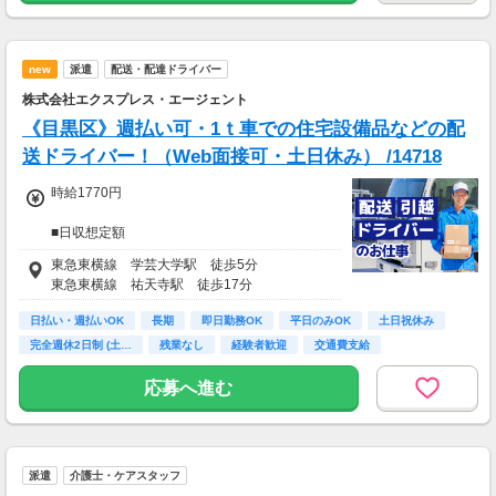
■交通費 上限30,000円まで支給 ※会社規定有
り
new
派遣
配送・配達ドライバー
株式会社エクスプレス・エージェント
《目黒区》週払い可・1ｔ車での住宅設備品などの配
送ドライバー！（Web面接可・土日休み） /14718
時給1770円
■日収想定額
15,200円
東急東横線 学芸大学駅 徒歩5分
東急東横線 祐天寺駅 徒歩17分
■月収想定額
320,000円～335,000円
日払い・週払いOK
長期
即日勤務OK
平日のみOK
土日祝休み
完全週休2日制 (土…
残業なし
経験者歓迎
交通費支給
※日収額・月収額の最大値は残業・割増等を含
む見込み額となります。
応募へ進む
※交通費は別途実費分支給！（規定あり）
※上記月収額は月間21日～22日出勤した場合の
見込み額となります。
■研修期間について
派遣
介護士・ケアスタッフ
※研修期間（1カ月間程）あり、給与変動はあ