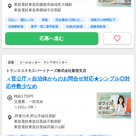
東急電鉄東急田園都市線池尻大橋駅
月収例 27万7500円 時給1850円×実働7h30m×
東急電鉄東急東横線中目黒駅
週5日×4週
※月収例を保証するものではありません。
日払い・週払いOK
長期
完全週休2日制 (土…
残業月10時間以下
※給与即受取りサービス利用可（利用条件有）
未経験歓迎
新卒・第二新卒歓迎
主婦(夫)歓迎
経験者歓迎
ＰＣスキル不要
ha_rs_001
応募へ進む
派遣
コールセンター・テレアポインター
トランスコスモスパートナーズ株式会社新宿支店
＜官公庁＞自治体からのお問合せ対応★シンプル◎対
応件数少なめ
時給1750円
交通費：一部支給
☆日払いOK！
・交通費規程あり
JR東日本JR山手線目黒駅
東急電鉄東急目黒線不動前駅
東急電鉄東急目黒線武蔵小山駅