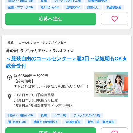
日払い・週払いOK
長期
フレックスタイム制
扶養控除内OK
副業・ＷワークOK
週1日からOK
短時間OK
残業なし
未経験歓迎
応募へ進む
派遣
コールセンター・テレアポインター
株式会社ラブキャリアセントラルオフィス
＜服装自由のコールセンター＞週3日～◎短期もOK★
総合受付
時給1800円〜2000円
【給与備考】
▼お給料は嬉しい《週払い/月3回払い》OK！！
JR東日本JR山手線目黒駅
《収入例》
JR東日本JR山手線五反田駅
●時給1,800円 × 8h × 22日
JR東日本JR湘南新宿ライン恵比寿駅
＝【月収31万6,800円】
日払い・週払いOK
長期
シフト制
フレックスタイム制
※勤務地・仕事内容による
週1日からOK
残業月10時間以下
未経験歓迎
新卒・第二新卒歓迎
主婦(夫)歓迎
※＊※＊※＊※＊※＊※＊※＊※＊※＊※＊