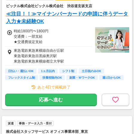
急な出費でお財布がピンチ！！
ピックル株式会社ピックル株式会社 渋谷道玄坂支店
って時も、
≪注目！！≫マイナンバーカードの申請に伴うデータ
即払い・週払い制度があるので安心♪
入力★未経験OK
お気軽にご相談ください☆
時給1800円〜1800円
交通費：一部支給
【交通費備考】
★交通費規定支給
※規定あり
東急電鉄東急東横線自由が丘駅
＼ 日収例♪ ／
東急電鉄東急目黒線奥沢駅
￣￣￣￣￣￣￣￣
東急電鉄東急東横線都立大学駅
▼1日8hのフルタイムの場合
時給1800円×1日8h
日払い・週払いOK
1ヵ月以内
シフト制
土日祝のみOK
＝日収1万4400円
フレックスタイム制
扶養控除内OK
副業・ＷワークOK
週1日からOK
短時間OK
＼ 月収例♪ ／
あと4日で掲載終了
￣￣￣￣￣￣￣￣
▼週5日、1日8hの場合
応募へ進む
日収1万4400円×月22日
＝月収31万6800円
※上記目安金額となります。
派遣
事務・データ入力・受付
特別な資格やスキルなしでも高収入が叶います
株式会社スタッフサービス オフィス事業本部_東京
◎