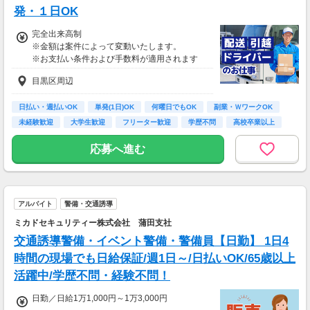
発・１日OK
完全出来高制
※金額は案件によって変動いたします。
※お支払い条件および手数料が適用されます
目黒区周辺
日払い・週払いOK
単発(1日)OK
何曜日でもOK
副業・ＷワークOK
未経験歓迎
大学生歓迎
フリーター歓迎
学歴不問
高校卒業以上
応募へ進む
アルバイト
警備・交通誘導
ミカドセキュリティー株式会社 蒲田支社
交通誘導警備・イベント警備・警備員【日勤】 1日4
時間の現場でも日給保証/週1日～/日払いOK/65歳以上
活躍中/学歴不問・経験不問！
日勤／日給1万1,000円～1万3,000円