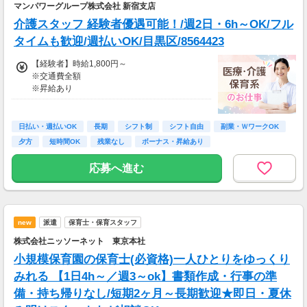
マンパワーグループ株式会社 新宿支店
りません。
介護スタッフ 経験者優遇可能！/週2日・6h～OK/フル
タイムも歓迎/週払いOK/目黒区/8564423
【経験者】時給1,800円～
※交通費全額
※昇給あり
≪収入例≫
◎日勤／経験者の場合
日払い・週払いOK
長期
シフト制
シフト自由
副業・ＷワークOK
・日収(1,800*8)円（時給1,800円×8h）
夕方
短時間OK
残業なし
ボーナス・昇給あり
・月収316,800円（日収(1,800*8)円×月22回勤
務）
応募へ進む
※実働8時間以上からは更に時給25％UP
※スキルによって更にスタート時給がUPするこ
とも！
new
派遣
保育士・保育スタッフ
※資格手当あり（時給50円～UP/資格の種類に
よって異なる）
株式会社ニッソーネット 東京本社
支払方法：週払い
小規模保育園の保育士(必資格)一人ひとりをゆっくり
※週払いOK（規定あり）
みれる 【1日4h～／週3～ok】書類作成・行事の準
→金曜日締め最短翌週火曜日にお給料GET♪
備・持ち帰りなし/短期2ヶ月～長期歓迎★即日・夏休
（稼働開始時は手続き完了次第となります）