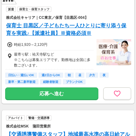
派遣
保育士・保育スタッフ
株式会社キャリア｜CC東京／保育【目黒区-004】
保育士 目黒区／子どもたち一人ひとりに寄り添う保
育を実践♪【派遣社員】※資格必須※
時給1,920～2,120円
最寄り駅：祐天寺駅など
※こちらは募集エリアです。勤務地は全国に多
数ございます。
日払い・週払いOK
週2日からOK
朝
昼
夕方
夜
新卒・第二新卒歓迎
経験者歓迎
ブランクOK
応募へ進む
アルバイト
警備・交通誘導
株式会社MSK 蒲田営業所
【交通誘導警備スタッフ】地域最高水準の高日給アル