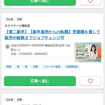
応募へ進む
■交通費（月7万円まで）
■地域給（月2万5千円まで ※地域による）
■能力給（月最大9万9000円）
■店長能力給（月最大35万2000円）
ほか
正社員
営業
ネクステージ高松店
＜年収例＞
◆年収1042万円（38歳/7年目）
【第二新卒】【新卒雇用からの転職】営業職を通して
月給61万5000円+インセンティブ+賞与
販売や総務までジョブチェンジ可
◆年収945万円（32歳/5年目）
月給270000円〜583000円 ■地域型(転居伴う転
月給57万1000円+インセンティブ+賞与
勤なし)
月給：270000円～583000円
◆年収624万円（28歳/3年目）
※その他社内規定に基づき手当あり
月給36万7000円+インセンティブ+賞与
※みなし残業代50000円/月29h含む
※29時間を超える残業代は追加で別途支給(1分
長期
昼
夜
深夜
フリーター歓迎
交通費支給
単位)
●賞与年4回
応募へ進む
※店舗貢献に応じて”チーム賞与年2回”プラス支
給！
●昇給年1回
正社員
営業
■地域型
年収：3416000円～8190000円