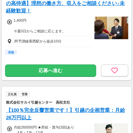
※給与は、前職での実績・スキル・年収などを
の高待遇】理想の働き方、収入をご相談ください♪未
総合的に考慮し、採用時に決定します。
経験歓迎！
当社では、通常は「一般スタッフ」としての入
1,400円
社を基本としていますが、
一定の条件を満たす方は「一般ミドル」として
※週3日からご相談に応じます。
の入社も可能です。
※研修期間有り
※みなし残業代55000円/月29h含む
JR予讃線香西駅から徒歩10分
※週5日入れる方大歓迎！！
※29時間を超える残業代は追加で別途支給(1分
一般家庭向けのお掃除用品PRスタッフの募集で
単位)
す★
長期
時給1,400円＋別途インセンティブ手当あり。
●賞与年4回
未経験の方もぜひご応募お待ちしております♪
※店舗貢献に応じて”チーム賞与年2回”プラス支
応募へ進む
給！
試用期間：１か月
●昇給年1回
時給
1,100円
【諸手当】
試用期間基本給：1,100円
・交通費支給(最大5万円まで)
正社員
営業
・住宅手当(5000円～2万円)
株式会社サカイ引越センター 高松支社
・家族手当(配偶者1万円、子一人につき3000
円)
【100％完全反響営業です！】引越の企画営業：月給
・出産祝金(3万円)
26万円以上
・残業手当(1分単位)
・社員購入割引
月給260000円 ★昇給・賞与(3回)あり
・自動車保険団体割引
→4月・7月・12月