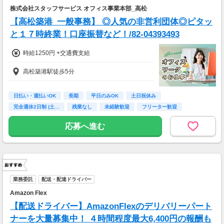
株式会社スタッフサービス オフィス事業本部_高松
【高松築港_一般事務】 ◎人気の非営利団体◎ピタッ
と１７時終業！口座振替など！/82-04393493
時給1250円 +交通費支給
高松築港駅徒歩5分
日払い・週払いOK
長期
平日のみOK
土日祝休み
完全週休2日制 (土…
残業なし
未経験歓迎
フリーター歓迎
高校卒業以上
応募へ進む
業務委託
配送・配達ドライバー
Amazon Flex
【配送ドライバー】AmazonFlexのデリバリーパート
ナーを大量募集中！ ４時間程度最大6,400円の報酬も