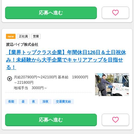
【各種手当あり】
● 交通費支給(月3万円まで)
● 家族手当(配偶者／月8000円、子1人につき／
応募へ進む
月3000円)※既婚者のみ
● 住宅手当(月1万2000円)※既婚者のみ
new
正社員
営業
渡辺パイプ株式会社
【業界トップクラス企業】年間休日126日＆土日祝休
み！未経験から大手企業でキャリアアップを目指せ
る！
月給207900円〜242100円 基本給 190000円
～221800円
地域手当 3000円～
※固定残業代を含む：14900円～17300円 /10h
※固定残業代は残業がない場合も支給し、超過
長期
昼
夜
深夜
交通費支給
分は別途支給する
＜各種手当＞
応募へ進む
・交通費支給(月100000円までの実費)
・残業手当
・家族手当(配偶者10000円、子10000円/人)