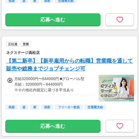
長期
昼
夜
深夜
交通費支給
分は別途支給する
＜各種手当＞
応募へ進む
・交通費支給(月100000円までの実費)
・残業手当
・家族手当(配偶者10000円、子10000円/人)
昇給あり：年1回
正社員
営業
賞与あり：年2回
ネクステージ高松店
【第二新卒】【新卒雇用からの転職】営業職を通して
販売や総務までジョブチェンジ可
月給320000円〜644000円 ■グローバル型
月給：320000円～644000円
※その他社内規定に基づき手当あり
※みなし残業代59000円/月29h含む
※29時間を超える残業代は追加で別途支給(1分
単位)
長期
昼
夜
深夜
フリーター歓迎
交通費支給
●賞与年4回
●昇給年1回
応募へ進む
※月間MVP店舗には報奨金あり。