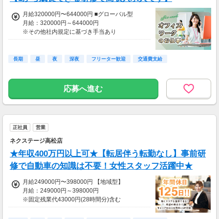
月給320000円〜644000円 ■グローバル型
月給：320000円～644000円
※その他社内規定に基づき手当あり
※みなし残業代59000円/月29h含む
※29時間を超える残業代は追加で別途支給(1分
単位)
長期
昼
夜
深夜
フリーター歓迎
交通費支給
●賞与年4回
※店舗貢献に応じて”チーム賞与年2回”プラス支
応募へ進む
給！
●昇給年1回
■グローバル型
正社員
営業
年収：4256000円～9016000円
・副店長最高年収：9016000円(月給644000円
ネクステージ高松店
×12か月+賞与)
★年収400万円以上可★【転居伴う転勤なし】事前研
・チーフ最高年収：8232000円(月給588000円
×12か月+賞与)
修で自動車の知識は不要！女性スタッフ活躍中★
・一般職最高年収：5558000円(月給397000円
×12か月+賞与)
月給249000円〜398000円 【地域型】
月給：249000円～398000円
・副店長最低年収：7159000円
※固定残業代43000円(28時間分)含む
・チーフ最低年収：5782000円
※28時間を超える場合は別途残業代を支給
・一般職最低年収：4256000円
※その他手当あり(販売員手当 5000円～)