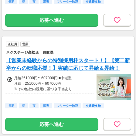
長期
昼
夜
深夜
フリーター歓迎
交通費支給
【手厚い諸手当でさらに収入をサポート！】
・交通費支給(最大5万円まで)
初年度想定年収：3486000円～5572000円
・住宅手当(5000円～2万円)
応募へ進む
・家族手当(配偶者1万円、子一人につき3000
【賞与】
円)
年2回支給(7月・12月)
・出産祝金(3万円)
※店舗貢献に応じて”チーム賞与年2回”プラス支
・残業手当(1分単位)
給！
・社員購入割引
正社員
営業
・自動車保険団体割引
【昇給】
ネクステージ高松店 買取課
・確定拠出年金(DC)制度あり
年1回
・退職金制度あり
【営業未経験からの特別採用枠スタート！】【第二新
卒からの転職応援！】実績に応じて昇給＆昇給！
月給251000円〜607000円 ■中域型
月給：251000円～607000円
※その他社内規定に基づき手当あり
※みなし残業代31000円/月20h含む
※29時間を超える残業代は追加で別途支給(1分
単位)
長期
昼
夜
深夜
フリーター歓迎
交通費支給
●賞与年4回
※店舗貢献に応じて”チーム賞与年2回”プラス支
応募へ進む
給！
●昇給年1回