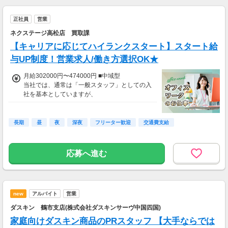
■中域型
■グローバル型
正社員
営業
年収：4256000円～9016000円
・副店長最高年収：9016000円(月給644000円
ネクステージ高松店 買取課
×12か月+賞与)
【キャリアに応じてハイランクスタート】スタート給
・チーフ最高年収：8232000円(月給588000円
×12か月+賞与)
与UP制度！営業求人/働き方選択OK★
・一般職最高年収：5558000円(月給397000円
×12か月+賞与)
月給302000円〜474000円 ■中域型
当社では、通常は「一般スタッフ」としての入
・副店長最低年収：7159000円
社を基本としていますが、
・チーフ最低年収：5782000円
一定の条件を満たす方は「一般ミドル」として
・一般職最低年収：4256000円
の入社も可能です。
【手厚い諸手当でさらに収入をサポート！】
長期
昼
夜
深夜
フリーター歓迎
交通費支給
・交通費支給(最大5万円まで)
■ 一般スタッフ入社の場合
・住宅手当(5000円～2万円)
月給：290000円～474000円
・家族手当(配偶者1万円、子一人につき3000
想定年収：3738000円～8498000円
応募へ進む
円)
・出産祝金(3万円)
■ 一般ミドル入社の場合(条件あり)
・残業手当(1分単位)
月給：302000円～474000円
・社員購入割引
想定年収：3906000円～8498000円
new
・自動車保険団体割引
アルバイト
営業
※固定給40万円以上も可能
・確定拠出年金(DC)制度あり
※当社規定に基づき、接客または小売業で 1年
ダスキン 鶴市支店(株式会社ダスキンサーヴ中国四国)
・退職金制度あり
以上(直近3年以内) の経験がある方が対象で
家庭向けダスキン商品のPRスタッフ 【大手ならでは
す。