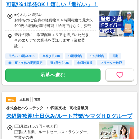
可能!※1単発OK！嬉しい「週払い」！
■うれしい週払い
お持ちの/ご自身の軽貨物車４時間程度で最大6,
400円の報酬が獲得可能！給与ではなく、委託
業務に応じた報酬をお支払いする業務委託のお
登録の際に、希望配達エリアを選択いただき、
仕事です。うれしい週払い。
そのエリアでの業務を委託します（業務委
※四国エリアで4-6月に稼働した場合を想定。
託）。
地域により異なります。
※報酬は規約にしたがい配達完了の15日後に支
日払い・週払いOK
単発(1日)OK
1週間以内
1ヵ月以内
長期
払いますが、可能な場合は、より早く、週払い
春・夏・冬休み期間限定
週1日からOK
未経験歓迎
フリーター歓迎
で前週稼働分をお支払いします。
応募へ進む
登録の際に、希望配達エリアを選択いただき、
そのエリアでの業務を委託します（業務委
託）。
new
正社員
営業
株式会社ハウステック 中四国支社 高松営業所
未経験歓迎/土日休み/ルート営業/ヤマダＨＤグループ
[正]月給21.5万円～40万円
[正]法人営業、ルートセールス・ラウンダー、
営業その他