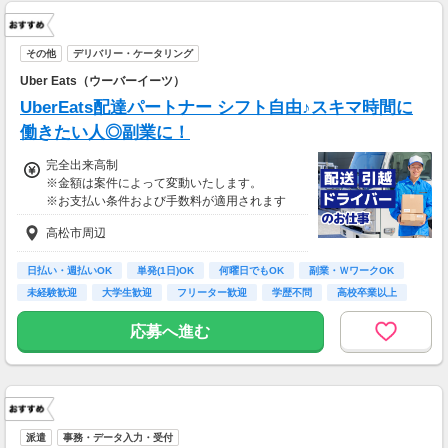
その他
デリバリー・ケータリング
Uber Eats（ウーバーイーツ）
UberEats配達パートナー シフト自由♪スキマ時間に
働きたい人◎副業に！
完全出来高制
※金額は案件によって変動いたします。
※お支払い条件および手数料が適用されます
高松市周辺
日払い・週払いOK
単発(1日)OK
何曜日でもOK
副業・ＷワークOK
未経験歓迎
大学生歓迎
フリーター歓迎
学歴不問
高校卒業以上
応募へ進む
派遣
事務・データ入力・受付