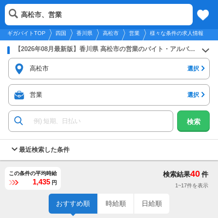
2026年8月9日
更新
tog
高松市、営業
四国
履歴
保存
メニュー
nav
ギガバイトTOP
四国
香川県
高松市
営業
様々な条件の求人情報
【2026年08月最新版】香川県 高松市の営業のバイト・アルバイト・パートの求人募集情報
高松市
選択
営業
選択
検索
最近検索した条件
40
この条件の平均時給
検索結果
件
1,435
円
1~17件を表示
おすすめ順
時給順
日給順