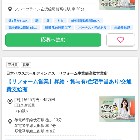
未経験歓迎/土日休み/ルート営業/ヤマダＨＤグ
フルーツライン左沢線羽前高松駅 車 20分
ループ
※試用期間6か月
週4日からOK
朝
昼
夕方
9時以降勤務開始OK
完全週休2日制 (土…
残業月20時間以下
ボーナス・昇給あり
未経験歓迎
※所定労働時間(8時間/日)を
超えた分は別途支給します
応募へ進む
※経験や能力により
加給/優遇します
正社員
営業
※別途下記手当有り
■時間外手当
日本ハウスホールディングス リフォーム事業部高松営業所
■扶養手当
【リフォーム営業】昇給・賞与有/住宅手当あり/交通
■資格手当
■年齢手当
費支給有
■地域手当
[正]月給25万円～45万円
■賞与(年2回)
[正]企画営業
(前年度3.7か月分)
＜内訳＞
■役職手当
■基本給：168,000円～380,000円
琴電琴平線伏石駅 徒歩 13分
■住宅手当：20,000円～90,000円
＜給与例＞
琴電琴平線太田駅 車 7分
■技術手当：3,000円～30,000円
30歳 営業職(扶養家族有、残業10時間)
琴電琴平線三条駅 車 9分
■車両手当：30,000円～36,000円
年収396万円