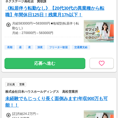
ネクステージ高松店 買取課
・副店長最高年収：8162000円(月給585000円
《転居伴う転勤なし》【20代30代の異業種から転
×12か月+賞与)
・チーフ最高年収：7378000円(月給529000円
職】年間休日125日！残業月17h以下！
×12か月+賞与)
・一般職最高年収：4704 000円(月給338000円
月給583000円〜583000円 ■地域型(転居伴う転
×12か月+賞与)
勤なし)
月給：270000円～583000円
・副店長最低年収：6300000円
※その他社内規定に基づき手当あり
・チーフ最低年収：4928000円
※みなし残業代50000円/月29h含む
・一般職最低年収：3402000円
※29時間を超える残業代は追加で別途支給(1分
長期
昼
夜
深夜
フリーター歓迎
交通費支給
単位)
【手厚い諸手当でさらに収入をサポート！】
・交通費支給(最大5万円まで)
●賞与年4回
応募へ進む
・住宅手当(5000円～2万円)
※店舗貢献に応じて”チーム賞与年2回”プラス支
・家族手当(配偶者1万円、子一人につき3000
給！
円)
●昇給年1回
・出産祝金(3万円)
正社員
・残業手当(1分単位)
営業
■地域型
・社員購入割引
年収：3416000円～8190000円
株式会社日本ハウスホールディングス 高松営業所
・自動車保険団体割引
・副店長最高年収：8162000円(月給585000円
未経験でもじっくり長く面倒みます/年収900万も可
・確定拠出年金(DC)制度あり
×12か月+賞与)
・退職金制度あり
・チーフ最高年収：7378000円(月給529000円
能！！
×12か月+賞与)
・一般職最高年収：4704 000円(月給338000円
[正]月給24.2万円～