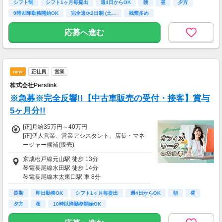
シフト制
シフト1ヶ月毎提出
週4日からOK
朝
昼
夕方
＜その他＞
<想定年収>
9時以降勤務開始OK
完全週休2日制 (土…
残業多め
■試用期間3ヵ月(同条件)
年収300万円～500万円
■昇給あり(0～6,000円)
応募へ進む
■賞与あり(年2回)
new
正社員
営業
株式会社Perslink
※急募※完全反響!!【中古車販売の受付・接客】賞与
5ヶ月分!!
[正]月給35万円～40万円
[正]個人営業、営業アシスタント、店長・マネ
ージャー候補(販売)
※前職給与・経験を考慮し決定。
京成松戸線元山駅 徒歩 13分
※月給金額には固定残業手当・深夜割増手当
琴電長尾線水田駅 徒歩 14分
（月12時間分／1.5万円～）を含む。
琴電長尾線木太東口駅 車 8分
※能力に応じて即昇給、早期昇進が可能！
長期
即日勤務OK
シフト1ヶ月毎提出
週4日からOK
朝
昼
＜各種手当＞
夕方
夜
10時以降勤務開始OK
■賞与年2回（昨年度実績3ヶ月分支給）
■インセンティブ（4カ月毎/最大140万円）