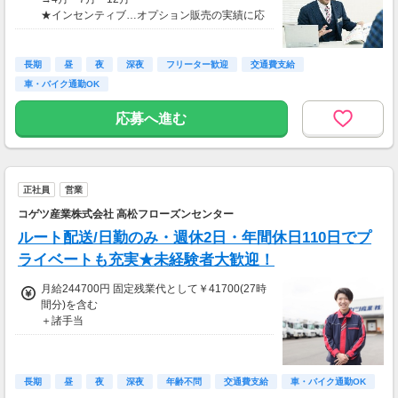
・確定拠出年金(DC)制度あり
★インセンティブ…オプション販売の実績に応
・退職金制度あり
じて支給
★報奨金…売上等の成績に応じて支給
長期
昼
夜
深夜
フリーター歓迎
交通費支給
■家族手当(配偶者3000円／月、子一人2000円
車・バイク通勤OK
／月)
■役職手当あり
応募へ進む
■時間外手当(全額支給)
■各種資格手当(1000～5000円／月)
正社員
営業
コゲツ産業株式会社 高松フローズンセンター
ルート配送/日勤のみ・週休2日・年間休日110日でプ
ライベートも充実★未経験者大歓迎！
月給244700円 固定残業代として￥41700(27時
間分)を含む
＋諸手当
★昇給年1回
★賞与年2回
長期
昼
夜
深夜
年齢不問
交通費支給
車・バイク通勤OK