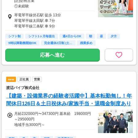
×12か月+賞与)
[正]企画営業
①未経験
・副店長最低年収：6300000円
・月給24.2万円～
琴電琴平線伏石駅 徒歩 13分
・チーフ最低年収：4928000円
※住宅手当（単身者20000円・世帯持ちの場合
琴電琴平線太田駅 車 7分
・一般職最低年収：3402000円
は＋20,000円支給）
琴電琴平線三条駅 車 9分
【手厚い諸手当でさらに収入をサポート！】
②経験者（単身者）
シフト制
シフト1ヶ月毎提出
週4日からOK
朝
昼
夕方
・交通費支給(最大5万円まで)
・月給30万円～
9時以降勤務開始OK
完全週休2日制 (土…
残業多め
・住宅手当(5000円～2万円)
※住宅手当（単身者30000円・世帯持ちの場合
・家族手当(配偶者1万円、子一人につき3000
は＋30000円支給）
応募へ進む
円)
・出産祝金(3万円)
【手当について】
・残業手当(1分単位)
・住宅手当：20,000円～
・社員購入割引
…昇格や世帯主になる事で支給額が変動
・自動車保険団体割引
(最大110,000円支給)
new
正社員
営業
・確定拠出年金(DC)制度あり
・賞与あり(前年度実績あり)
渡辺パイプ株式会社
・退職金制度あり
…100,000円～5,000,000円/年2回
・インセンティブあり
【建築・設備業界の経験者活躍中】基本転勤無し！年
…20,000円～200,000円
間休日126日＆土日祝休み/家族手当・退職金制度あり
・資格手当：3,000円～30,000円
・車両手当：30,000円～36,000円
月給232000円〜347300円 基本給 198000円
・技術手当：～30,000円
～295000円
・車両手当：～36,000円
地域手当3000円～
・昇給あり(前年度実績あり)
※固定残業代を含む：31000円～46300円 /20h
※固定残業代は残業がない場合も支給し、超過