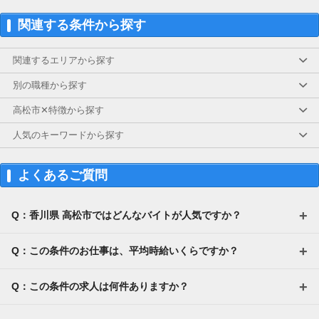
■中域型
関連する条件から探す
年収：3738000円～8498000円
・副店長最高年収：8498000円(月給607000円
×12か月+賞与)
関連するエリアから探す
・チーフ最高年収：7728000円(月給553000円
×12か月+賞与)
別の職種から探す
・一般職最高年収：5054000円(月給362000円
×12か月+賞与)
高松市✕特徴から探す
・副店長最低年収：6636000円
人気のキーワードから探す
・チーフ最低年収：5278000円
・一般職最低年収：3738000円
【手厚い諸手当でさらに収入をサポート！】
よくあるご質問
・交通費支給(最大5万円まで)
・住宅手当(5000円～2万円)
・家族手当(配偶者1万円、子一人につき3000
Q：香川県 高松市ではどんなバイトが人気ですか？
円)
・出産祝金(3万円)
・残業手当(1分単位)
Q：この条件のお仕事は、平均時給いくらですか？
・社員購入割引
・自動車保険団体割引
Q：この条件の求人は何件ありますか？
・確定拠出年金(DC)制度あり
・退職金制度あり