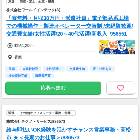
派遣
製造・加工・組立・整備
▼貯金の目安
株式会社ワールドインテック(A)
＜リゾートバイト＞
「寮無料・月収30万円・派遣社員」電子部品系工場
住まい ：無料
水道光熱費：無料
での機械操作・製造オペレーター交替制 /未経験歓迎/
Wi-Fi代 ：無料
交通費支給/女性活躍/20～40代活躍/高収入_956551
食費 ：無料
スマホ ：0.5万円
時給1,200～
そのほか ：1.5万円
社会保険 ：3万円
香西
-----------------------
支出合計 ：5万円
長期
未経験歓迎
女性活躍中
交通費支給
寮・社宅あり
→毎月20万円程度の貯金が目指せます！
短期でお金を貯めたい方にはピッタリ！
社会保険完備
履歴書不要
応募へ進む
派遣
その他(オフィスワーク・事務・営業…
株式会社テクノ・サービス/886573
給与即払いOK経験を活かすチャンス営業事務・高松
市 ★＜長期のお仕事＞/886573