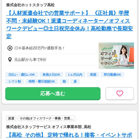
株式会社ホットスタッフ高松
【人材派遣会社での営業サポート】 《正社員》学歴
不問・未経験OK！派遣コーディネーター／オフィス
ワークデビュー◎土日祝完全休み！高松勤務で長期安
定
◎※基本給20万円+通勤手当！
元山駅から車で6分
日払い・週払いOK
単発(1日)OK
1ヵ月以内
長期
即日勤務OK
シフト制
時間・曜日相談OK
朝
昼
応募へ進む
派遣
その他(オフィスワーク・事務・営業…
株式会社スタッフサービス オフィス事業本部_高松
【高松_その他】 定時で帰れる！接客・イベントサポ