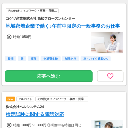
その他(オフィスワーク・事務・営業…
コゲツ産業株式会社 高松フローズンセンター
地域密着企業で働く♪午前中限定の一般事務のお仕事
時給1050円
長期
昼
深夜
交通費支給
制服あり
車・バイク通勤OK
応募へ進む
new
アルバイト
その他(オフィスワーク・事務・営業…
株式会社ベルシステム24
検定試験に関する電話対応
時給1300円〜1300円 ◎研修中も時給は同じ