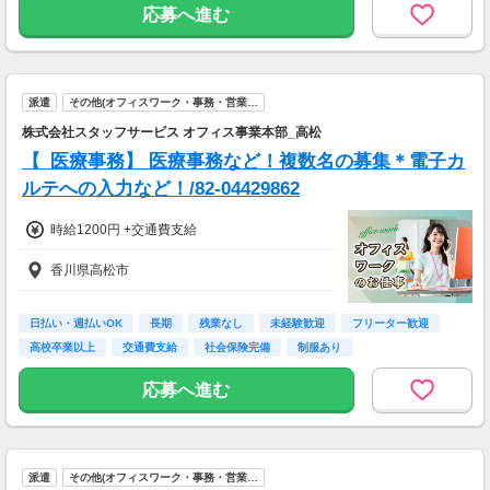
応募へ進む
派遣
その他(オフィスワーク・事務・営業…
株式会社スタッフサービス オフィス事業本部_高松
【_医療事務】 医療事務など！複数名の募集＊電子カ
ルテへの入力など！/82-04429862
時給1200円 +交通費支給
香川県高松市
日払い・週払いOK
長期
残業なし
未経験歓迎
フリーター歓迎
高校卒業以上
交通費支給
社会保険完備
制服あり
応募へ進む
派遣
その他(オフィスワーク・事務・営業…