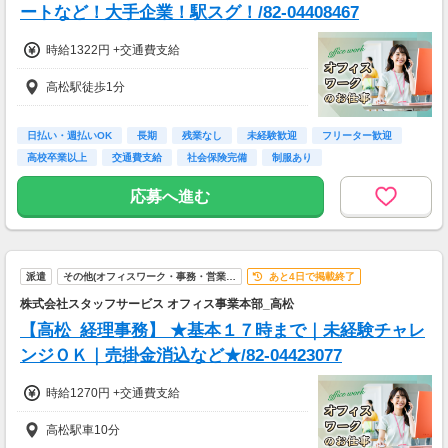
ートなど！大手企業！駅スグ！/82-04408467
時給1322円 +交通費支給
高松駅徒歩1分
日払い・週払いOK
長期
残業なし
未経験歓迎
フリーター歓迎
高校卒業以上
交通費支給
社会保険完備
制服あり
応募へ進む
派遣
その他(オフィスワーク・事務・営業…
あと4日で掲載終了
株式会社スタッフサービス オフィス事業本部_高松
【高松_経理事務】 ★基本１７時まで｜未経験チャレ
ンジＯＫ｜売掛金消込など★/82-04423077
時給1270円 +交通費支給
高松駅車10分