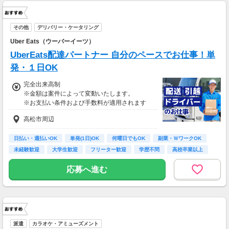
その他
デリバリー・ケータリング
Uber Eats（ウーバーイーツ）
UberEats配達パートナー 自分のペースでお仕事！単
発・１日OK
完全出来高制
※金額は案件によって変動いたします。
※お支払い条件および手数料が適用されます
高松市周辺
日払い・週払いOK
単発(1日)OK
何曜日でもOK
副業・ＷワークOK
未経験歓迎
大学生歓迎
フリーター歓迎
学歴不問
高校卒業以上
応募へ進む
派遣
カラオケ・アミューズメント