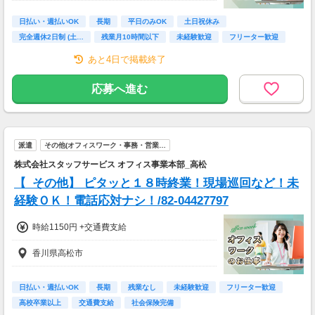
日払い・週払いOK
長期
平日のみOK
土日祝休み
完全週休2日制 (土…
残業月10時間以下
未経験歓迎
フリーター歓迎
高校卒業以上
あと4日で掲載終了
応募へ進む
派遣
その他(オフィスワーク・事務・営業…
株式会社スタッフサービス オフィス事業本部_高松
【_その他】 ピタッと１８時終業！現場巡回など！未
経験ＯＫ！電話応対ナシ！/82-04427797
時給1150円 +交通費支給
香川県高松市
日払い・週払いOK
長期
残業なし
未経験歓迎
フリーター歓迎
高校卒業以上
交通費支給
社会保険完備