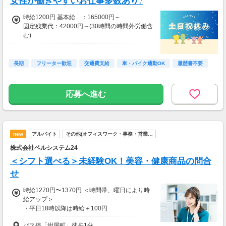
女性が働きやすいお仕事多数あり♪
時給1200円 基本給 ：165000円～
固定残業代：42000円～(30時間の時間外労働含
む)
賞 与 ：115500円～(6月・12月)
月所定労働時間：150時間(20日間稼働日の場
合)
長期
フリーター歓迎
交通費支給
車・バイク通勤OK
履歴書不要
応募へ進む
new
アルバイト
その他(オフィスワーク・事務・営業…
株式会社ベルシステム24
＜シフト選べる＞未経験OK！美容・健康商品の問合
せ
時給1270円〜1370円 ＜時間帯、曜日により時
給アップ＞
・平日18時以降は時給＋100円
・土日祝は時給＋100円
バス停「紺屋町」徒歩1分