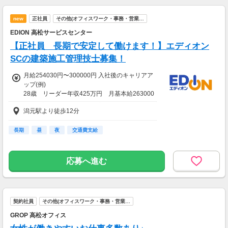
new
正社員
その他(オフィスワーク・事務・営業…
EDION 高松サービスセンター
【正社員 長期で安定して働けます！】エディオン
SCの建築施工管理技士募集！
月給254030円〜300000円 入社後のキャリアア
ップ(例)
28歳 リーダー年収425万円 月基本給263000
円+時間外手当(月5h)+賞与(年2回)
潟元駅より徒歩12分
↓↓↓
31歳 主任 年収508万円 月基本給288000円
+時間外手当(月5h)+賞与(年2回)
長期
昼
夜
交通費支給
応募へ進む
契約社員
その他(オフィスワーク・事務・営業…
GROP 高松オフィス