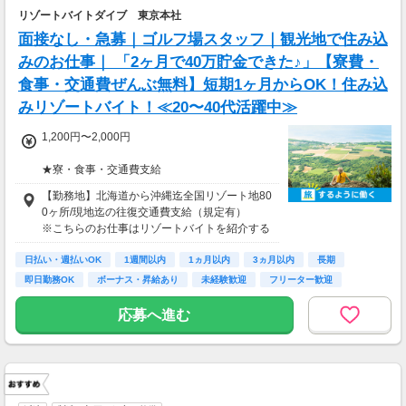
リゾートバイトダイブ 東京本社
面接なし・急募｜ゴルフ場スタッフ｜観光地で住み込
みのお仕事｜ 「2ヶ月で40万貯金できた♪」【寮費・
食事・交通費ぜんぶ無料】短期1ヶ月からOK！住み込
みリゾートバイト！≪20〜40代活躍中≫
1,200円〜2,000円
★寮・食事・交通費支給
住み込みのお仕事のため、以下の補助がありま
【勤務地】北海道から沖縄迄全国リゾート地80
す。
0ヶ所/現地迄の往復交通費支給（規定有）
・寮費・光熱費無料（個室あり）
※こちらのお仕事はリゾートバイトを紹介する
・食事無料
募集となっており実際に募集がある勤務地と異
・Wi-Fiあり
日払い・週払いOK
なる場合がございます。
1週間以内
1ヵ月以内
3ヵ月以内
長期
・往復交通費支給（上限あり）
カウンセリングでご希望条件をお伺いし、全国
即日勤務OK
ボーナス・昇給あり
未経験歓迎
フリーター歓迎
※勤務地による
からお仕事をご案内いたします。※ご自宅から
の通勤も可
応募へ進む
生活費がかからないので、働いた分のほとんど
を貯金にまわすことができます！
★お仕事開始までの流れ★
応募→初回カウンセリング（電話15分）→希望
▼月収例
のお仕事へ応募（面接なし）→お仕事開始
25万5,300円
＝(時給1,200円×8h＋残業1h)×23日