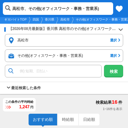
2026年8月9日
更新
tog
高松市、その他(オフィスワーク・事務・営業系)
四国
履歴
保存
メニュー
nav
ギガバイトTOP
四国
香川県
高松市
その他(オフィスワーク・事務・営業
【2026年08月最新版】香川県 高松市のその他(オフィスワーク・事務・営業系)のバイト・アルバイト・パートの求人募集情報
高松市
選択
その他(オフィスワーク・事務・営業系)
選択
検索
最近検索した条件
16
この条件の平均時給
検索結果
件
1,247
円
1~16件を表示
おすすめ順
時給順
日給順