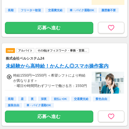
長期
フリーター歓迎
交通費支給
車・バイク通勤OK
履歴書不要
応募へ進む
new
アルバイト
その他(オフィスワーク・事務・営業…
株式会社ベルシステム24
未経験から高時給！かんたん◎スマホ操作案内
時給1550円〜1550円 ＜希望シフトにより時給
が異なります＞
・曜日や時間問わずフリーで働ける方：1550円
・曜日や時間の希望がある方：1400円～1500
円
長期
昼
夜
深夜
前払いOK
交通費支給
髪色自由
服装自由
車・バイク通勤OK
◎昇格に応じた昇給あり
◎研修中も時給は同じ
応募へ進む