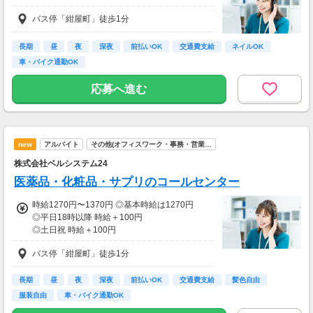
バス停「紺屋町」徒歩1分
長期
昼
夜
深夜
前払いOK
交通費支給
ネイルOK
車・バイク通勤OK
応募へ進む
new
アルバイト
その他(オフィスワーク・事務・営業…
株式会社ベルシステム24
医薬品・化粧品・サプリのコールセンター
時給1270円〜1370円 ◎基本時給は1270円
◎平日18時以降 時給＋100円
◎土日祝 時給＋100円
◎給与前払いOK
バス停「紺屋町」徒歩1分
長期
昼
夜
深夜
前払いOK
交通費支給
髪色自由
服装自由
車・バイク通勤OK