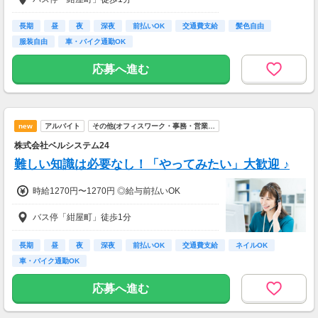
◎基本時給は1270円
◎研修中も時給は同じ
長期
昼
夜
深夜
前払いOK
交通費支給
髪色自由
服装自由
車・バイク通勤OK
応募へ進む
new
アルバイト
その他(オフィスワーク・事務・営業…
株式会社ベルシステム24
難しい知識は必要なし！「やってみたい」大歓迎 ♪
時給1270円〜1270円 ◎給与前払いOK
バス停「紺屋町」徒歩1分
長期
昼
夜
深夜
前払いOK
交通費支給
ネイルOK
車・バイク通勤OK
応募へ進む