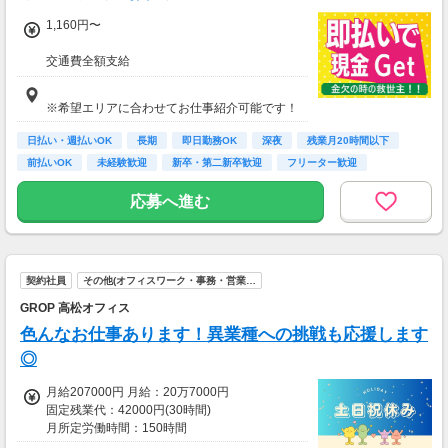
1,160円〜
交通費全額支給
即払い制度有
※希望エリアに合わせてお仕事紹介可能です！
日払い・週払いOK
長期
即日勤務OK
深夜
残業月20時間以下
前払いOK
未経験歓迎
新卒・第二新卒歓迎
フリーター歓迎
応募へ進む
契約社員
その他(オフィスワーク・事務・営業…
GROP 高松オフィス
色んなお仕事あります！異業種への挑戦も応援します
◎
月給207000円 月給：20万7000円
固定残業代：42000円(30時間)
月所定労働時間：150時間