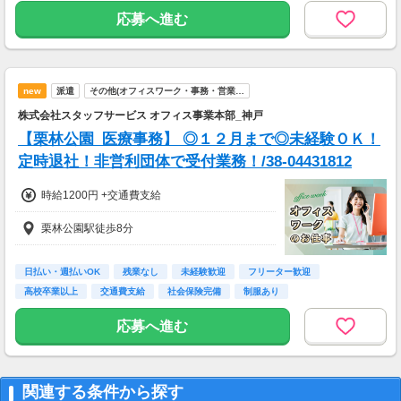
応募へ進む
new
派遣
その他(オフィスワーク・事務・営業…
株式会社スタッフサービス オフィス事業本部_神戸
【栗林公園_医療事務】 ◎１２月まで◎未経験ＯＫ！
定時退社！非営利団体で受付業務！/38-04431812
時給1200円 +交通費支給
栗林公園駅徒歩8分
日払い・週払いOK
残業なし
未経験歓迎
フリーター歓迎
高校卒業以上
交通費支給
社会保険完備
制服あり
PCスキルが身に付く
応募へ進む
関連する条件から探す