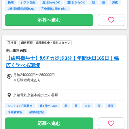
長期
シフト自由
週1日からOK
週2日からOK
朝
昼
深夜
9時以降勤務開始OK
完全週休2日制 (土…
応募へ進む
正社員
歯科医師・歯科衛生士・歯科スタッフ
高山歯科医院
【歯科衛生士】駅チカ徒歩3分｜年間休日165日｜幅
広く学べる環境
月給240000円〜260000円
※経験者考慮あり
■昇給：年1回
京急電鉄京急本線井土ヶ谷駅
・1回2,000円程度
■賞与：年2回
シフト1ヶ月毎提出
週4日からOK
朝
昼
夕方
夜
深夜
・計2ヵ月程度
未経験歓迎
経験者歓迎
【交通費】
応募へ進む
全額支給