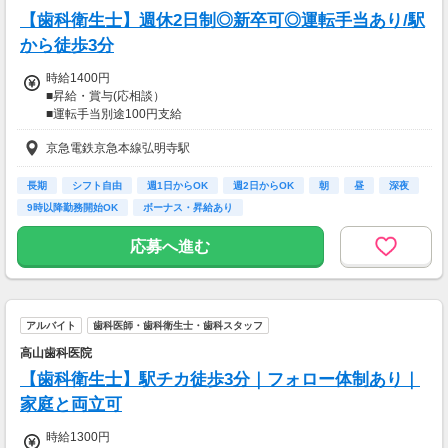
務、
【歯科衛生士】週休2日制◎新卒可◎運転手当あり/駅
70歳以降では低負荷業務や季節により
相談の上短時間勤務をすることもあるため
から徒歩3分
給与が上記になる場合がございます。
時給1400円
■昇給・賞与(応相談）
＜月収例＞
■運転手当別途100円支給
月収28万円可能
（日給1万4,000円×月20日勤務）
京急電鉄京急本線弘明寺駅
※経験、能力を考慮し決定
【交通費】
長期
シフト自由
週1日からOK
週2日からOK
朝
昼
深夜
一部支給
9時以降勤務開始OK
ボーナス・昇給あり
応募へ進む
アルバイト
歯科医師・歯科衛生士・歯科スタッフ
高山歯科医院
【歯科衛生士】駅チカ徒歩3分｜フォロー体制あり｜
家庭と両立可
時給1300円