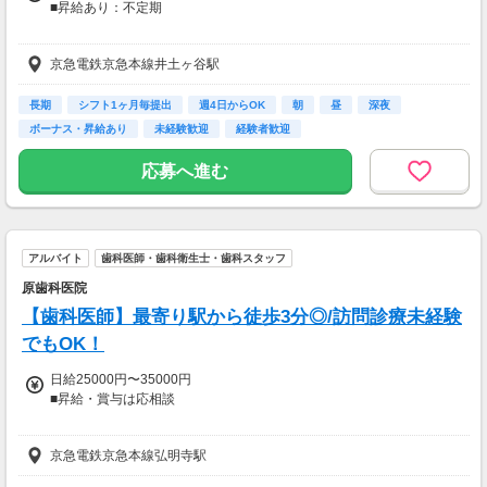
■昇給あり：不定期
【交通費】
京急電鉄京急本線井土ヶ谷駅
全額支給
長期
シフト1ヶ月毎提出
週4日からOK
朝
昼
深夜
ボーナス・昇給あり
未経験歓迎
経験者歓迎
応募へ進む
アルバイト
歯科医師・歯科衛生士・歯科スタッフ
原歯科医院
【歯科医師】最寄り駅から徒歩3分◎/訪問診療未経験
でもOK！
日給25000円〜35000円
■昇給・賞与は応相談
【交通費】
京急電鉄京急本線弘明寺駅
全額支給