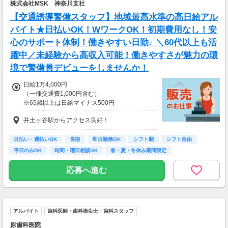
株式会社MSK 神奈川支社
【交通誘導警備スタッフ】地域最高水準の高日給アル
バイト★日払いOK！WワークOK！初期費用なし！安
心のサポート体制！働きやすい日勤♪ ＼60代以上も活
躍中／未経験から高収入可能！働きやすさが魅力の環
境で警備員デビューをしませんか！
日給1万4,000円
（一律交通費1,000円含む）
※65歳以上は日給マイナス500円
※70歳以上は日給マイナス2,000円
井土ヶ谷駅からアクセス良好！
---
■交通誘導2級以上の資格をお持ちの方は
日払い・週払いOK
長期
即日勤務OK
シフト制
シフト自由
日給1万4,000円
平日のみOK
時間・曜日相談OK
春・夏・冬休み期間限定
（一律交通費1,000円含む）
副業・ＷワークOK
※65歳以上は日給マイナス500円
応募へ進む
※70歳以上は日給マイナス1,000円
★交通誘導2級（以上）として従事した場合
1勤務につき1000円支給！！
---
アルバイト
歯科医師・歯科衛生士・歯科スタッフ
■65歳～69歳迄では他の年代と同じ現場でも
安全面・体力面の考慮により比較的低負荷の業
原歯科医院