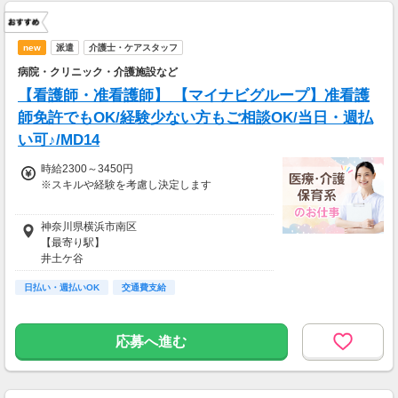
new
派遣
介護士・ケアスタッフ
病院・クリニック・介護施設など
【看護師・准看護師】 【マイナビグループ】准看護
師免許でもOK/経験少ない方もご相談OK/当日・週払
い可♪/MD14
時給2300～3450円
※スキルや経験を考慮し決定します
【月収例】
神奈川県横浜市南区
40.5万円（週5日勤務）
【最寄り駅】
＝時給2300円×8h×22日
井土ケ谷
22.1万円（週3日勤務）
日払い・週払いOK
交通費支給
＝時給2300円×8h×12日
応募へ進む