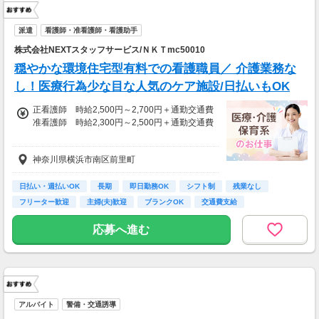
派遣
看護師・准看護師・看護助手
株式会社NEXTスタッフサービス/ＮＫＴmc50010
穏やかな環境住宅型有料での看護職員／ 介護業務な
し！医療行為少な目な人気のケア施設/日払いもOK
正看護師 時給2,500円～2,700円＋通勤交通費
准看護師 時給2,300円～2,500円＋通勤交通費
※経験資格によって変動有
神奈川県横浜市南区前里町
※日払い利用可能
【給与例】
日払い・週払いOK
長期
即日勤務OK
シフト制
残業なし
月収例：時給2700円、1日8h、22日勤務=47万
フリーター歓迎
主婦(夫)歓迎
ブランクOK
交通費支給
5200円
応募へ進む
アルバイト
警備・交通誘導