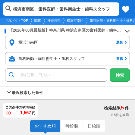
2026年8月10日
更新
tog
横浜市南区、歯科医師・歯科衛生士・歯科スタッフ
関東
履歴
保存
メニュー
nav
ギガバイトTOP
関東
神奈川県
横浜市南区
歯科医師・歯科衛生士・歯科
【2026年08月最新版】神奈川県 横浜市南区の歯科医師・歯科衛生士・歯科スタッフのバイト・アルバイト・パートの求人募集情報
横浜市南区
選択
歯科医師・歯科衛生士・歯科スタッフ
選択
検索
最近検索した条件
5
この条件の平均時給
検索結果
件
1,567
円
1~5件を表示
おすすめ順
時給順
日給順