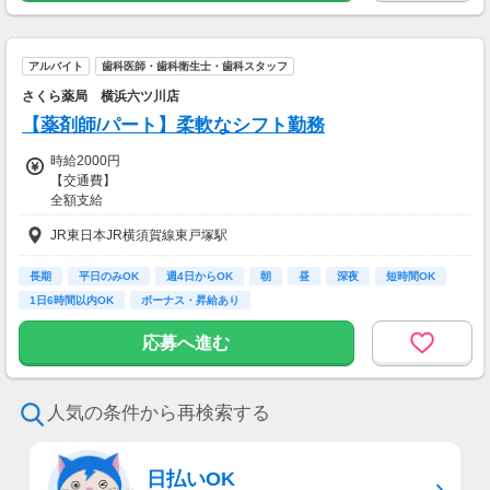
アルバイト
歯科医師・歯科衛生士・歯科スタッフ
さくら薬局 横浜六ツ川店
【薬剤師/パート】柔軟なシフト勤務
時給2000円
【交通費】
全額支給
JR東日本JR横須賀線東戸塚駅
長期
平日のみOK
週4日からOK
朝
昼
深夜
短時間OK
1日6時間以内OK
ボーナス・昇給あり
応募へ進む
人気の条件から再検索する
日払いOK