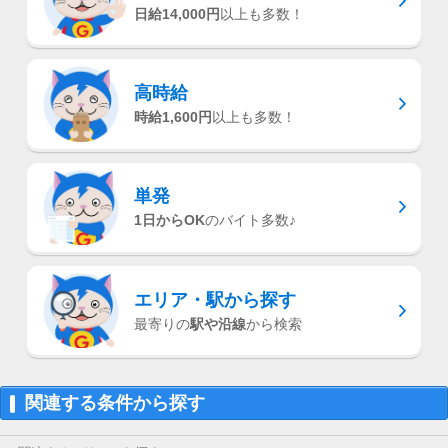
日給14,000円
以上も多数！
高時給
時給1,600円
以上も多数！
単発
1日からOK
のバイト多数♪
エリア・駅
から探す
最寄りの
駅や沿線
から検索
関連する条件から探す