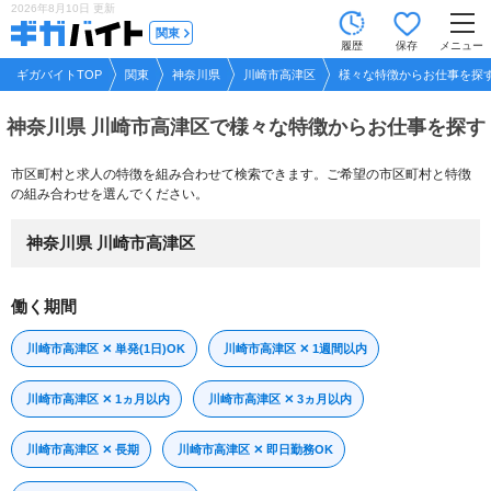
2026年8月10日
更新
tog
関東
履歴
保存
メニュー
nav
ギガバイトTOP
関東
神奈川県
川崎市高津区
様々な特徴からお仕事を探
神奈川県 川崎市高津区で
様々な特徴からお仕事を探す
市区町村と求人の特徴を組み合わせて検索できます。ご希望の市区町村と特徴
の組み合わせを選んでください。
神奈川県 川崎市高津区
働く期間
川崎市高津区 ✕ 単発(1日)OK
川崎市高津区 ✕ 1週間以内
川崎市高津区 ✕ 1ヵ月以内
川崎市高津区 ✕ 3ヵ月以内
川崎市高津区 ✕ 長期
川崎市高津区 ✕ 即日勤務OK