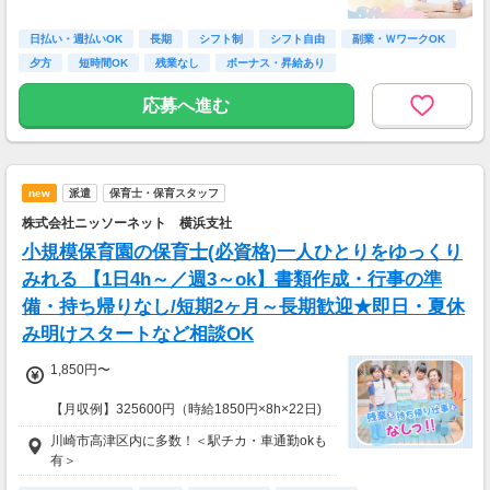
≪収入例≫
◎日勤／経験者の場合
日払い・週払いOK
長期
シフト制
シフト自由
副業・ＷワークOK
・日収(1,800*8)円（時給1,800円×8h）
夕方
短時間OK
残業なし
ボーナス・昇給あり
・月収316,800円（日収(1,800*8)円×月22回勤
務）
応募へ進む
※実働8時間以上からは更に時給25％UP
※スキルによって更にスタート時給がUPするこ
とも！
new
派遣
保育士・保育スタッフ
※資格手当あり（時給50円～UP/資格の種類に
よって異なる）
株式会社ニッソーネット 横浜支社
支払方法：週払い
小規模保育園の保育士(必資格)一人ひとりをゆっくり
※週払いOK（規定あり）
みれる 【1日4h～／週3～ok】書類作成・行事の準
→金曜日締め最短翌週火曜日にお給料GET♪
備・持ち帰りなし/短期2ヶ月～長期歓迎★即日・夏休
（稼働開始時は手続き完了次第となります）
み明けスタートなど相談OK
交通費：別途全額支給
1,850円〜
※車・バイク通勤に関して施設により異なる場
合あり（応相談）
【月収例】325600円（時給1850円×8h×22日)
川崎市高津区内に多数！＜駅チカ・車通勤okも
7：00～19：00で1日4ｈ～、週3～5日(週20h
有＞
以上)
★シフト例：9-18時、7-11時、8-12時、9-16時