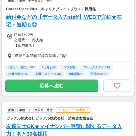
派遣
事務・データ入力・受付
Career Place Plus（キャリアプレイスプラス）採用係
給付金などの【データ入力staff】WEBで完結★在
宅・短期も◎
時給1700円
交通費：一部支給
【給与備考】
■昇給あり
JR東日本JR南武線武蔵溝ノ口駅
■日払い・週払い・先払いもOK
■充実の研修あり◎
座学1ヵ月（もちろん給与は同じ）を含む、
日払い・週払いOK
1ヵ月以内
シフト制
フレックスタイム制
”超”丁寧な研修を行っています！
扶養控除内OK
副業・ＷワークOK
短時間OK
平日休みOK
不安なまま仕事をして頂くことは
完全週休2日制 (土…
一切ありません。
応募へ進む
ご安心くださいね！
＜ 即払い、週払い対応OKだから安心♪＞
歓迎会、送別会、セールetc...
派遣
事務・データ入力・受付
あと6日で掲載終了
毎月季節のイベントがたくさん。
急な出費でお財布がピンチ！！
ピックル株式会社ピックル株式会社 渋谷道玄坂支店
って時も、
友達同士OK★マイナンバー申請に関するデータ入
即払い・週払い制度があるので安心♪
力！あと30名採用