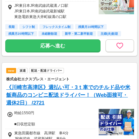
JR東日本JR南武線武蔵溝ノ口駅
JR東日本JR南武線武蔵新城駅
東急電鉄東急大井町線溝の口駅
長期
シフト制
フレックスタイム制
残業月10時間以下
残業月20時間以下
未経験歓迎
新卒・第二新卒歓迎
主婦(夫)歓迎
交通費支給
応募へ進む
new
派遣
配送・配達ドライバー
株式会社エクスプレス・エージェント
《川崎市高津区》週払い可・3ｔ車でのチルド品や米
飯商品のコンビニ配送ドライバー！（Web面接可・
週休2日） /2721
時給1550円
■日収想定額
16,400円～19,300円
東急田園都市線 高津駅 車4分
JR南武線 武蔵新城駅 車6分