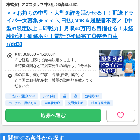
株式会社アズスタッフ/中8配-03/高津/dd31
▼貯金の目安
＞＞お持ちの中型・大型免許を活かせる！！配送ドラ
＜リゾートバイト＞
イバー大募集★＜＜ ＼日払いOK＆履歴書不要／【中
住まい ：無料
型8t限定以上＝即戦力】月収40万円も目指せる！未経
水道光熱費：無料
Wi-Fi代 ：無料
験歓迎！研修あり！電話で登録完了◎髪色自由
食費 ：無料
♪/dd31
スマホ ：0.5万円
そのほか ：1.5万円
月給 369600～462000円
社会保険 ：3万円
※ご経験に応じて給与決定をします。
-----------------------
※待機時間などで残業発生の場合も、1分単位
支出合計 ：5万円
で残業代をお支払いします！
→毎月20万円程度の貯金が目指せます！
溝の口駅、梶が谷駅、高津(神奈川)駅など
※研修・研修時給については面談時にお伝えし
短期でお金を貯めたい方にはピッタリ！
☆全国に勤務地多数！希望の勤務地を教えてく
ます
ださい☆
＊交通費一部支給（案件による）
日払い・週払いOK
シフト制
昼
夜
短時間OK
ボーナス・昇給あり
未経験歓迎
交通費支給
社会保険完備
応募へ進む
関連する条件から探す