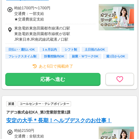
お気軽にご相談ください☆
時給1700円〜1700円
交通費：一部支給
【交通費備考】
★交通費規定支給
※規定あり
東急電鉄東急田園都市線溝の口駅
＼ 日収例♪ ／
東急電鉄東急田園都市線梶が谷駅
￣￣￣￣￣￣￣￣
JR東日本JR南武線武蔵溝ノ口駅
▼1日8hのフルタイムの場合
時給1700円×1日8h
日払い・週払いOK
1ヵ月以内
シフト制
土日祝のみOK
＝日収1万3600円
フレックスタイム制
扶養控除内OK
副業・ＷワークOK
週1日からOK
短時間OK
＼ 月収例♪ ／
あと6日で掲載終了
￣￣￣￣￣￣￣￣
▼週5日、1日8hの場合
応募へ進む
日収1万3600円×月22日
＝月収29万9200円
※上記目安金額となります。
派遣
コールセンター・テレアポインター
特別な資格やスキルなしでも高収入が叶います
アデコ株式会社KA_第3営業部営業1課
◎
「スキマ時間でサクッと稼ぎたい」
安定の大手＊長期！ヘルプデスクのお仕事！
「レギュラー勤務で安定収入を得たい」
時給2150円
という方も大歓迎です！！
交通費：全額支給