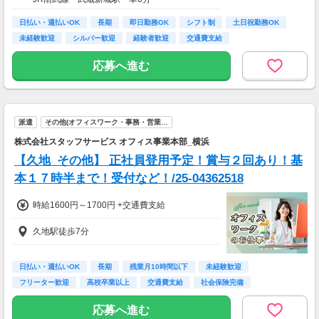
■月収想定額
345,000円～426,000円
日払い・週払いOK
長期
即日勤務OK
シフト制
土日祝勤務OK
未経験歓迎
シルバー歓迎
経験者歓迎
交通費支給
※日収額・月収額の最大値は残業・割増等を含
む見込み額となります。
応募へ進む
※交通費は別途実費分支給！（規定あり）
※上記月収額は月間21日～22日出勤した場合の
見込み額となります。
■その他補足
派遣
その他(オフィスワーク・事務・営業…
※上記金額の上限値は日々1時間30分、追加の
株式会社スタッフサービス オフィス事業本部_横浜
時間外勤務をした場合の見込み額となります。
【久地_その他】 正社員登用予定！賞与２回あり！基
本１７時半まで！受付など！/25-04362518
時給1600円～1700円 +交通費支給
久地駅徒歩7分
日払い・週払いOK
長期
残業月10時間以下
未経験歓迎
フリーター歓迎
高校卒業以上
交通費支給
社会保険完備
社員登用あり
応募へ進む