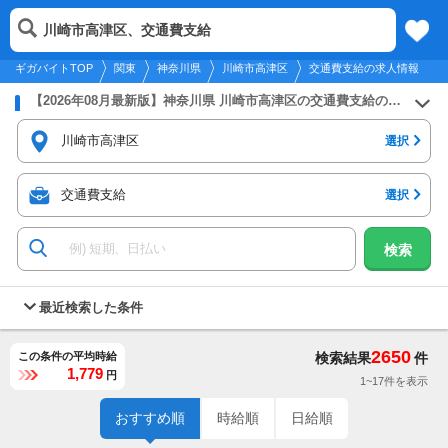
2026年8月7日
更新
tog
川崎市高津区、交通費支給
関東
履歴
保存
メニュー
nav
ギガバイトTOP
関東
神奈川県
川崎市高津区
交通費支給の求人情報
【2026年08月最新版】神奈川県 川崎市高津区の交通費支給のバイト・アルバイト・パートの求人募集情報
川崎市高津区
選択
交通費支給
選択
検索
最近検索した条件
2650
この条件の平均時給
検索結果
件
1,779
円
1~17件を表示
おすすめ順
時給順
日給順