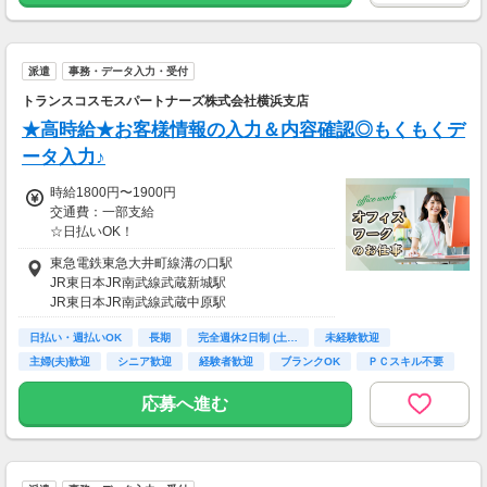
派遣
事務・データ入力・受付
トランスコスモスパートナーズ株式会社横浜支店
★高時給★お客様情報の入力＆内容確認◎もくもくデ
ータ入力♪
時給1800円〜1900円
交通費：一部支給
☆日払いOK！
・交通費規程あり
東急電鉄東急大井町線溝の口駅
JR東日本JR南武線武蔵新城駅
JR東日本JR南武線武蔵中原駅
日払い・週払いOK
長期
完全週休2日制 (土…
未経験歓迎
主婦(夫)歓迎
シニア歓迎
経験者歓迎
ブランクOK
ＰＣスキル不要
応募へ進む