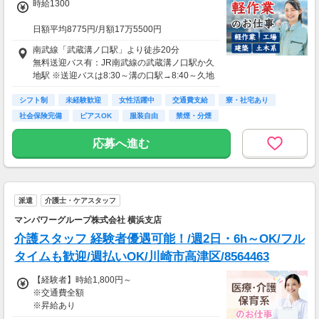
時給1300
日額平均8775円/月額17万5500円
南武線「武蔵溝ノ口駅」より徒歩20分
★応募資格★
無料送迎バス有：JR南武線の武蔵溝ノ口駅か久
※18歳以上
地駅 ※送迎バスは8:30～溝の口駅→8:40～久地
※学生は応募不可（卒業見込みで、社会人予定
駅になり、帰りは15分間隔で駅まで送ります
の方は卒業後に派遣登録が可能です。）
シフト制
未経験歓迎
女性活躍中
交通費支給
寮・社宅あり
バイク・自転車通勤OK（有料駐輪場有/1000円
社会保険完備
ピアスOK
服装自由
禁煙・分煙
負担 ※敷地外徒歩1分）
応募へ進む
派遣
介護士・ケアスタッフ
マンパワーグループ株式会社 横浜支店
介護スタッフ 経験者優遇可能！/週2日・6h～OK/フル
タイムも歓迎/週払いOK/川崎市高津区/8564463
【経験者】時給1,800円～
※交通費全額
※昇給あり