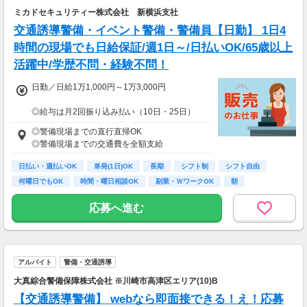
安全面・体力面の考慮により比較的低負荷の業
ミカドセキュリティー株式会社 新横浜支社
務、
交通誘導警備・イベント警備・警備員【日勤】 1日4
70歳以降では低負荷業務や季節により
相談の上短時間勤務をすることもあるため
時間の現場でも日給保証/週1日～/日払いOK/65歳以上
給与が上記になる場合がございます。
活躍中/学歴不問・経験不問！
＜月収例＞
日勤／日給1万1,000円～1万3,000円
月収29万円可能
（日給1万4,500円×月20日勤務）
◎給与は月2回振り込み払い（10日・25日）
◎日払い制度の利用も可能（規定あり）
◎警備現場までの直行直帰OK
◎有資格者は日給+2,000円（一般路線は+1,000
◎警備現場までの交通費を全額支給
円）
◎資格取得費用は当社全額負担
日払い・週払いOK
単発(1日)OK
長期
シフト制
シフト自由
何曜日でもOK
時間・曜日相談OK
副業・ＷワークOK
朝
※65歳以上の方は下記給与になります
65～69歳：日勤／日給1万800円
応募へ進む
70～79歳：日勤／日給1万500円
アルバイト
警備・交通誘導
大真綜合警備保障株式会社 ※川崎市高津区エリア(10)B
【交通誘導警備】 webなら即面接できる！え！応募