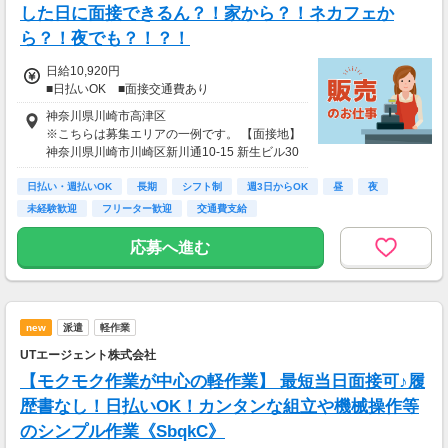
した日に面接できるん？！家から？！ネカフェか
ら？！夜でも？！？！
日給10,920円
■日払いOK ■面接交通費あり
神奈川県川崎市高津区
※こちらは募集エリアの一例です。 【面接地】
神奈川県川崎市川崎区新川通10-15 新生ビル30
3
日払い・週払いOK
長期
シフト制
週3日からOK
昼
夜
未経験歓迎
フリーター歓迎
交通費支給
応募へ進む
new
派遣
軽作業
UTエージェント株式会社
【モクモク作業が中心の軽作業】 最短当日面接可♪履
歴書なし！日払いOK！カンタンな組立や機械操作等
のシンプル作業《SbqkC》