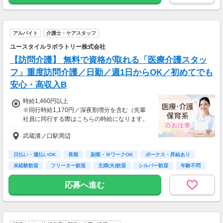
アルバイト
介護士・ケアスタッフ
ユースタイルラボラトリー株式会社
【訪問介護】 無料で資格が取れる「医療介護スタッ
フ」重度訪問介護／日勤／週1日からOK／初めてでも
安心・高収入B
時給1,460円以上
※同行時給1,170円／深夜割増分を含む（先輩
社員に同行する際はこちらの時給になります。
入社後早い方で2週間で独り立ちも可能。）
武蔵溝ノ口駅周辺
※交通費一部支給（既定あり）
【収入例】
日払い・週払いOK
長期
副業・ＷワークOK
ボーナス・昇給あり
週1回勤務の場合：1,460円×8時間×4回=4万6,7
未経験歓迎
フリーター歓迎
主婦(夫)歓迎
シルバー歓迎
年齢不問
20円
応募へ進む
週3回勤務の場合：1,460円×8時間×12回=14万
0,160円
週5回勤務の場合：1,460円×8時間×20回=23万