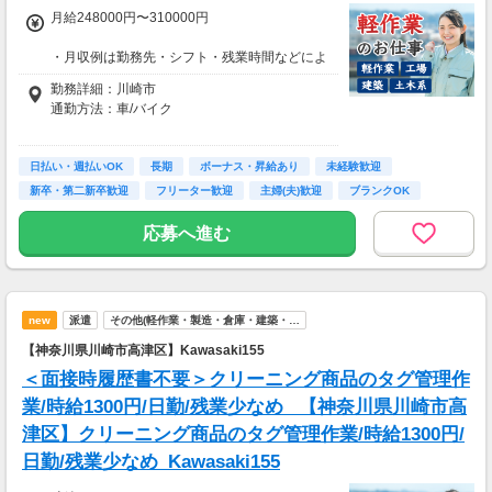
月給248000円〜310000円
・月収例は勤務先・シフト・残業時間などによ
り変動します
勤務詳細：川崎市
・各種手当あり（残業手当、休出手当、深夜勤
通勤方法：車/バイク
務がある場合は深夜手当 など）
・昇給あり（昇格制度あり）
※構内の（無料）駐車場利用OK
日払い・週払いOK
※募集の勤務地は面接地の一例です。
長期
ボーナス・昇給あり
未経験歓迎
■日払い制度（新制度）※規定あり
ご希望の地域や条件などを伺いながらあなた
新卒・第二新卒歓迎
フリーター歓迎
主婦(夫)歓迎
ブランクOK
・最短5分で働いた分の給与を口座受取可能
に合ったお仕事をご紹介します！
・スマホからカンタン申請
学歴不問
応募へ進む
・1,000円単位で利用可能
■交通費 上限30,000円まで支給 ※会社規定有
り
new
派遣
その他(軽作業・製造・倉庫・建築・…
【神奈川県川崎市高津区】Kawasaki155
＜面接時履歴書不要＞クリーニング商品のタグ管理作
業/時給1300円/日勤/残業少なめ_ 【神奈川県川崎市高
津区】クリーニング商品のタグ管理作業/時給1300円/
日勤/残業少なめ_Kawasaki155