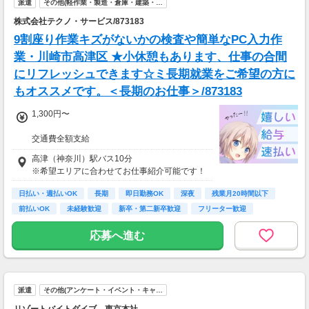
派遣
その他(軽作業・製造・倉庫・建築・…
3,600円
株式会社テクノ・サービス/873183
9割座り作業キズがないかの検査や簡単なPC入力作
業・川崎市高津区 ★小休憩もあります、仕事の合間
にリフレッシュできます☆ミ長期就業をご希望の方に
もオススメです。＜長期のお仕事＞/873183
1,300円〜
交通費全額支給
速払い制度有
高津（神奈川）駅バス10分
※希望エリアに合わせてお仕事紹介可能です！
日払い・週払いOK
長期
即日勤務OK
深夜
残業月20時間以下
前払いOK
未経験歓迎
新卒・第二新卒歓迎
フリーター歓迎
応募へ進む
派遣
その他(アンケート・イベント・キャ…