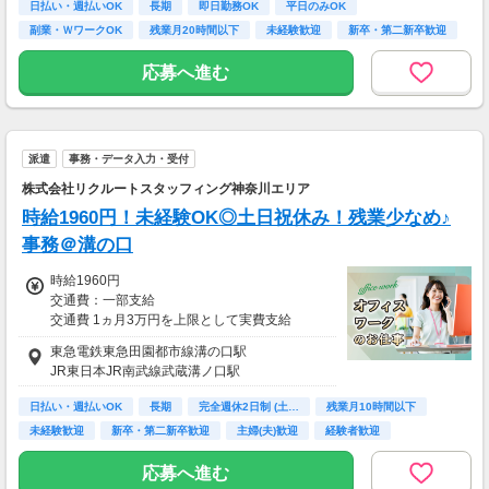
日払い・週払いOK
長期
即日勤務OK
平日のみOK
など
副業・ＷワークOK
残業月20時間以下
未経験歓迎
新卒・第二新卒歓迎
★平日のみ/午前/夕方/扶養内/パート/フル/短時
フリーター歓迎
間など相談OK！
応募へ進む
★短期2ヶ月～長期歓迎！
派遣
事務・データ入力・受付
株式会社リクルートスタッフィング神奈川エリア
時給1960円！未経験OK◎土日祝休み！残業少なめ♪
事務＠溝の口
時給1960円
交通費：一部支給
交通費 1ヵ月3万円を上限として実費支給
東急電鉄東急田園都市線溝の口駅
月収例 27万4400円 時給1960円×実働7h×週5日
JR東日本JR南武線武蔵溝ノ口駅
×4週
※月収例を保証するものではありません。
日払い・週払いOK
長期
完全週休2日制 (土…
残業月10時間以下
※給与即受取りサービス利用可（利用条件有）
未経験歓迎
新卒・第二新卒歓迎
主婦(夫)歓迎
経験者歓迎
ＰＣスキル不要
ha_rs_001
応募へ進む