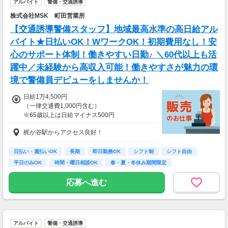
アルバイト
警備・交通誘導
株式会社MSK 町田営業所
【交通誘導警備スタッフ】地域最高水準の高日給アル
バイト★日払いOK！WワークOK！初期費用なし！安
心のサポート体制！働きやすい日勤♪ ＼60代以上も活
躍中／未経験から高収入可能！働きやすさが魅力の環
境で警備員デビューをしませんか！
日給1万4,500円
（一律交通費1,000円含む）
※65歳以上は日給マイナス500円
※70歳以上は日給マイナス2,00円
梶が谷駅からアクセス良好！
---
■交通誘導2級以上の資格をお持ちの方は
日払い・週払いOK
長期
即日勤務OK
シフト制
シフト自由
日給1万4,500円
平日のみOK
時間・曜日相談OK
春・夏・冬休み期間限定
（一律交通費1,000円含む）
副業・ＷワークOK
※65歳以上は日給マイナス500円
応募へ進む
※70歳以上は日給マイナス1,000円
★交通誘導2級（以上）として従事した場合
1勤務につき1,000円支給！！
---
アルバイト
警備・交通誘導
■65歳～69歳迄では他の年代と同じ現場でも