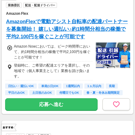
業務委託
配送・配達ドライバー
Amazon Flex
AmazonFlexで電動アシスト自転車の配達パートナー
を募集開始！ 嬉しい週払い♪約1時間分相当の稼働で
平均2,100円を稼ぐことが可能です
Amazon Nowにおいては、ピーク時間帯におい
て、約1時間分相当の稼働で平均2,100円を稼ぐ
ことが可能です！
登録時に、ご希望の配達エリアを選択し、その
地域で（個人事業主として）業務を請け負いま
す。
日払い・週払いOK
単発(1日)OK
1週間以内
1ヵ月以内
長期
平日のみOK
土日祝のみOK
何曜日でもOK
春・夏・冬休み期間限定
応募へ進む