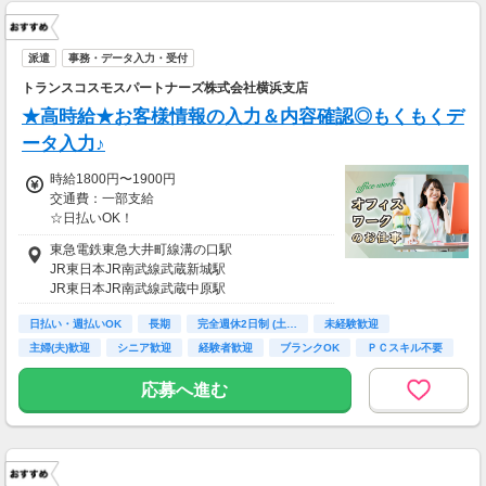
派遣
事務・データ入力・受付
トランスコスモスパートナーズ株式会社横浜支店
★高時給★お客様情報の入力＆内容確認◎もくもくデ
ータ入力♪
時給1800円〜1900円
交通費：一部支給
☆日払いOK！
・交通費規程あり
東急電鉄東急大井町線溝の口駅
JR東日本JR南武線武蔵新城駅
JR東日本JR南武線武蔵中原駅
日払い・週払いOK
長期
完全週休2日制 (土…
未経験歓迎
主婦(夫)歓迎
シニア歓迎
経験者歓迎
ブランクOK
ＰＣスキル不要
応募へ進む