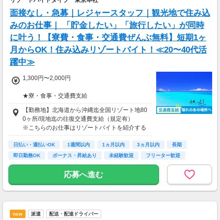
リゾートバイトダイブ 東京本社
面接なし・急募｜レジャースタッフ｜観光地で住み込
みのお仕事｜ 「貯金したい」「旅行したい」が同時
に叶う！【寮費・食事・交通費ぜんぶ無料】短期1ヶ
月からOK！住み込みリゾートバイト！≪20〜40代活
躍中≫
1,300円〜2,000円
★寮・食事・交通費支給
住み込みのお仕事のため、以下の補助がありま
【勤務地】北海道から沖縄迄全国リゾート地80
す。
0ヶ所/現地迄の往復交通費支給（規定有）
・寮費・光熱費無料（個室あり）
※こちらのお仕事はリゾートバイトを紹介する
・食事無料
募集となっており実際に募集がある勤務地と異
・Wi-Fiあり
日払い・週払いOK
なる場合がございます。
1週間以内
1ヵ月以内
3ヵ月以内
長期
・往復交通費支給（上限あり）
カウンセリングでご希望条件をお伺いし、全国
即日勤務OK
ボーナス・昇給あり
未経験歓迎
フリーター歓迎
※勤務地による
からお仕事をご案内いたします。※ご自宅から
の通勤も可
応募へ進む
生活費がかからないので、働いた分のほとんど
を貯金にまわすことができます！
★お仕事開始までの流れ★
応募→初回カウンセリング（電話15分）→希望
▼月収例
のお仕事へ応募（面接なし）→お仕事開始
27万6,575円
new
派遣
配送・配達ドライバー
＝(時給1,300円×8h＋残業1h)×23日