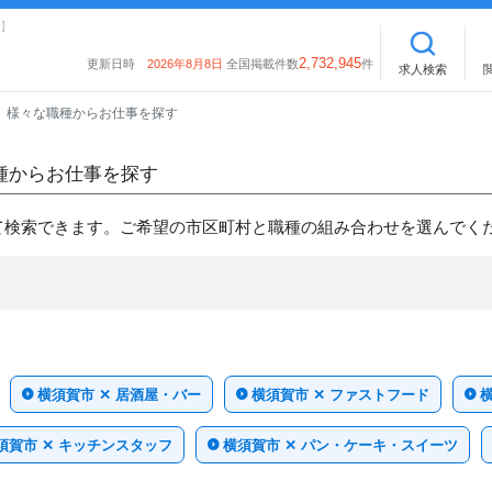
】
2,732,945
更新日時
2026年8月8日
全国掲載件数
件
求人検索
様々な職種からお仕事を探す
種からお仕事を探す
て検索できます。ご希望の市区町村と職種の組み合わせを選んでく
横須賀市 ✕ 居酒屋・バー
横須賀市 ✕ ファストフード
須賀市 ✕ キッチンスタッフ
横須賀市 ✕ パン・ケーキ・スイーツ