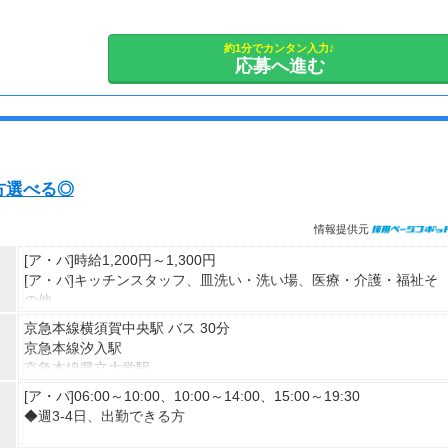
・勤務日数：週2日から相談可
約1分でカンタン入力♪
応募へ進む
方選べる◎
情報提供元
[ア・パ]時給1,200円～1,300円
[ア・パ]キッチンスタッフ、皿洗い・洗い場、医療・介護・福祉そ
の他
※経験・資格により変動あり
京急本線横須賀中央駅 バス 30分
京急本線汐入駅
【諸手当】
京急本線県立大学駅
■役職手当あり
[ア・パ]06:00～10:00、10:00～14:00、15:00～19:30
■資格手当あり
◆週3-4日、出勤できる方