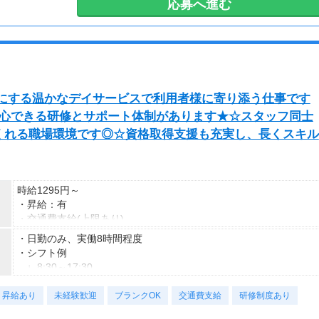
応募へ進む
・最大週4日休み（シフトにより決定）
・土日休み相談OK
・その他希望休相談OK
切にする温かなデイサービスで利用者様に寄り添う仕事です
安心できる研修とサポート体制があります★☆スタッフ同士
くれる職場環境です◎☆資格取得支援も充実し、長くスキル
時給1295円～
・昇給：有
・交通費支給(上限あり)
・日勤のみ、実働8時間程度
・シフト例
∟8:30～17:30
∟8:00～18:00
・昇給あり
∟8:30～18:00
未経験歓迎
ブランクOK
交通費支給
研修制度あり
・休憩時間：60分