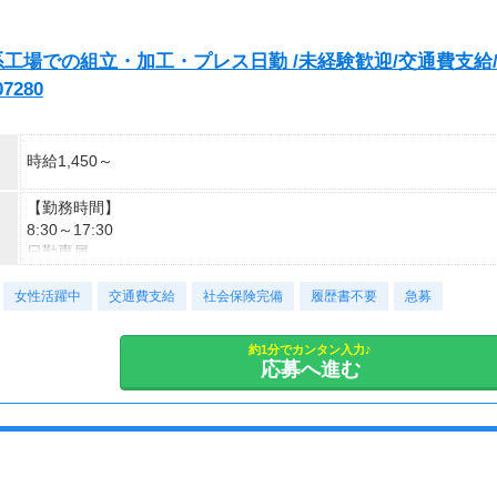
系工場での組立・加工・プレス日勤 /未経験歓迎/交通費支給
7280
時給1,450～
【勤務時間】
8:30～17:30
日勤専属
実働時間8時間／休憩60分
女性活躍中
土日休み
交通費支給
社会保険完備
履歴書不要
急募
【備考】
約1分でカンタン入力♪
※残業時間は月20～40時間ほど
応募へ進む
※繁忙期は残業、休出が発生します
※ご相談可能です