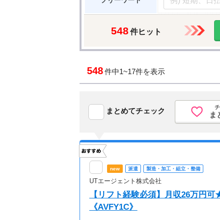
フリーワード
548
件ヒット
548
件中
1~17件を表示
チ
まとめてチェック
ま
new
派遣
製造・加工・組立・整備
UTエージェント株式会社
【リフト経験必須】月収26万円可
《AVFY1C》