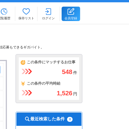
閲覧履歴
保存リスト
ログイン
会員登録
一括応募もできるギガバイト。
この条件にマッチするお仕事
548
件
この条件の平均時給
1,526
円
最近検索した条件
0