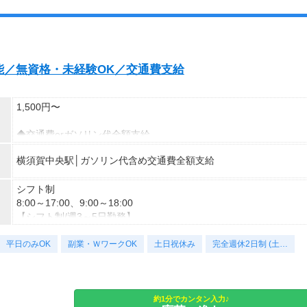
能／無資格・未経験OK／交通費支給
1,500円〜
◆交通費orガソリン代全額支給
◆各種社会保険完備
横須賀中央駅│ガソリン代含め交通費全額支給
◆資格支援制度有
◆日払い・週払い制度（各規定有）
シフト制
急な出費にあんしんの制度です。
8:00～17:00、9:00～18:00
スマホからかんたんに申請が出来ます！
【シフト制/週3～5日勤務】
・8:00～17:00
平日のみOK
・9:00～18:00 など
副業・ＷワークOK
土日祝休み
完全週休2日制 (土…
休憩1h
夜勤なし
残業なし
【休日休暇】
約1分でカンタン入力♪