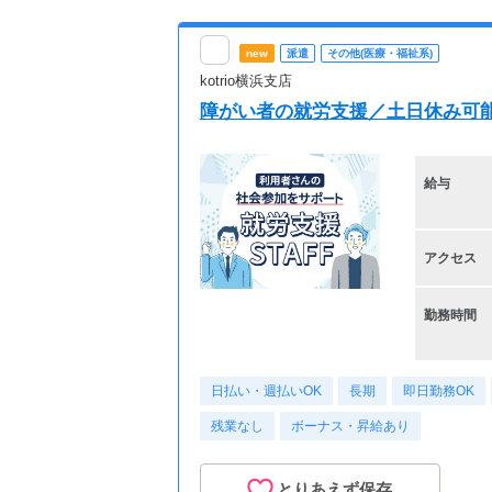
new
派遣
その他(医療・福祉系)
kotrio横浜支店
障がい者の就労支援／土日休み可
給与
アクセス
勤務時間
日払い・週払いOK
長期
即日勤務OK
残業なし
ボーナス・昇給あり
とりあえず保存