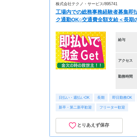
株式会社テクノ・サービス/895741
工場内での総務事務経験者募集即払
ク通勤OK○交通費全額支給＜長期のお
給与
アクセス
勤務時間
日払い・週払いOK
長期
即日勤務OK
新卒・第二新卒歓迎
フリーター歓迎
とりあえず保存