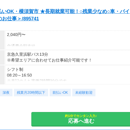
いOK・横須賀市 ★長期就業可能！○残業少なめ○車・バイ
仕事＞/895741
2,040円〜
交通費全額支給
即払い制度有
京急久里浜駅バス13分
※希望エリアに合わせてお仕事紹介可能です！
シフト制
08:20～16:50
※表記のうち実働7時間30分です。
深夜
勤務曜日：月・火・水・木・金
残業月20時間以下
前払いOK
未経験歓迎
土・日・祝(企業カレンダーあり）
約1分でカンタン入力♪
応募へ進む