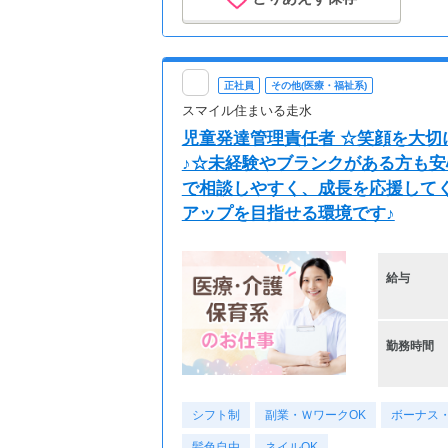
正社員
その他(医療・福祉系)
スマイル住まいる走水
児童発達管理責任者 ☆笑顔を大
♪☆未経験やブランクがある方も
で相談しやすく、成長を応援して
アップを目指せる環境です♪
給与
勤務時間
シフト制
副業・ＷワークOK
ボーナス
髪色自由
ネイルOK