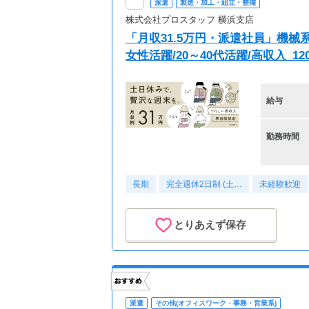
派遣
製造・加工・組立・整備
株式会社プロスタッフ 横浜支店
「月収31.5万円・派遣社員」機械
女性活躍/20～40代活躍/高収入_120
給与
勤務時間
長期
完全週休2日制 (土…
未経験歓迎
とりあえず保存
派遣
その他(オフィスワーク・事務・営業系)