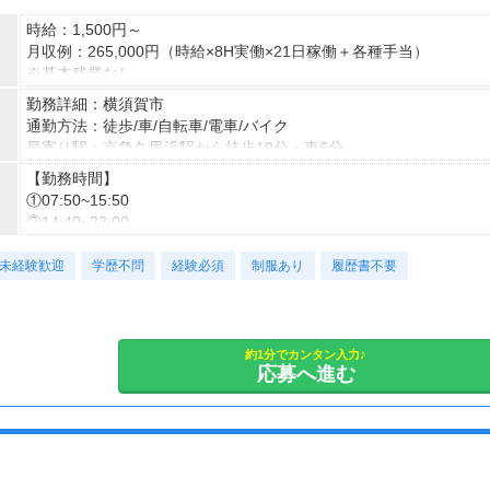
時給：1,500円～
月収例：265,000円（時給×8H実働×21日稼働＋各種手当）
※基本残業なし
勤務詳細：横須賀市
通勤方法：徒歩/車/自転車/電車/バイク
最寄り駅：京急久里浜駅から徒歩19分・車6分
※構内の（無料）駐車場利用OK
【勤務時間】
①07:50~15:50
②14:40~23:00
③22:35~08:15
未経験歓迎
【備考】
学歴不問
経験必須
制服あり
履歴書不要
勤務：3交替
休憩：1回 計60分
休日：4勤2休/会社カレンダーに準ずる/年日121日
休暇：GW休暇・夏季休暇・年末年始休暇
約1分でカンタン入力♪
応募へ進む