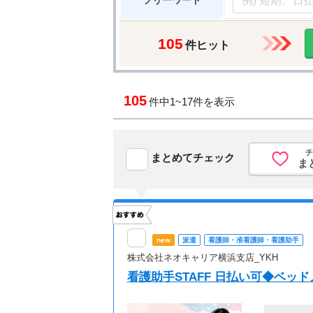
フリーワード
105
件ヒット
105
件中
1~17件を表示
チ
まとめてチェック
ま
new
派遣
看護師・准看護師・看護助手
株式会社ネオキャリア横浜支店_YKH
看護助手STAFF 日払い可◆ベ