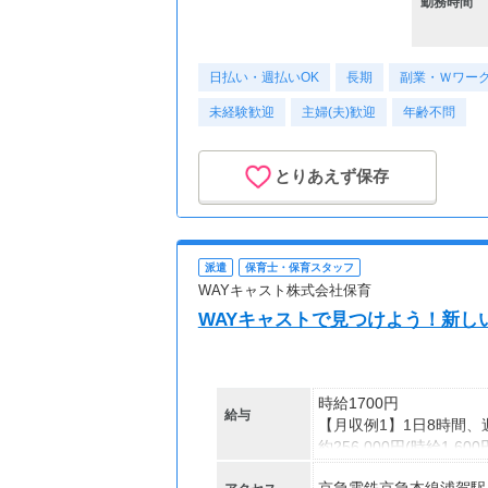
勤務時間
日払い・週払いOK
長期
副業・Ｗワーク
未経験歓迎
主婦(夫)歓迎
年齢不問
とりあえず保存
派遣
保育士・保育スタッフ
WAYキャスト株式会社保育
WAYキャストで見つけよう！新し
時給1700円
給与
【月収例1】1日8時間、
約256,000円(時給1,60
※月収例は一例であり保