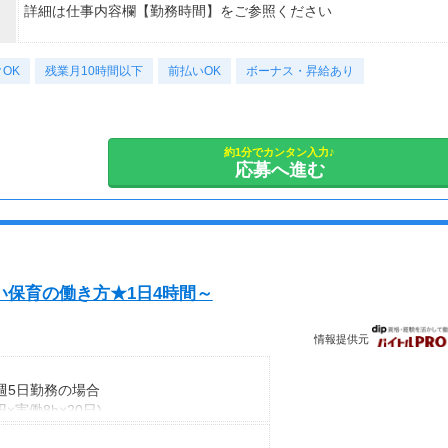
詳細は仕事内容欄【勤務時間】をご参照ください
【休日】
OK
■(土)日・祝・他■年末年始(12/29～1/3)■有給休暇(法定通り)
残業月10時間以下
前払いOK
ボーナス・昇給あり
約1分でカンタン入力♪
応募へ進む
い保育の働き方★1日4時間～
情報提供元
週5日勤務の場合
0円×実働8h×20日)
証するものではありません。