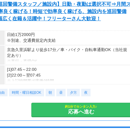
円【巡回警備スタッフ／施設内】日勤・夜勤は選択不可⇒月間
効率良く稼げる！時短で効率良く稼げる、施設内を巡回警備
代幅広く在籍＆活躍中！フリーターさん大歓迎！
日給1万2000円
※別途、交通費規定内支給
京急久里浜駅より徒歩17分／車・バイク・自転車通勤OK（当社規
定あり）
※直行・直帰OK
[1]07:45～22:00
[2]22:00～翌07:45
※上記時間帯で実働3時間
※勤務時間はシフトにより決定します。
自由
※日勤・夜勤の選択はできません。
時間・曜日相談OK
朝
昼
夕方
夜
※月間スケジュールにて巡回時間が決定します。
約1分でカンタン入力♪
応募へ進む