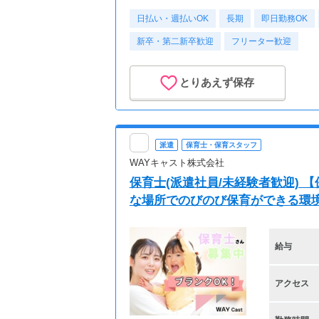
日払い・週払いOK
長期
即日勤務OK
新卒・第二新卒歓迎
フリーター歓迎
とりあえず保存
派遣
保育士・保育スタッフ
WAYキャスト株式会社
保育士(派遣社員/未経験者歓迎) 
な場所でのびのび保育ができる環境で
給与
アクセス