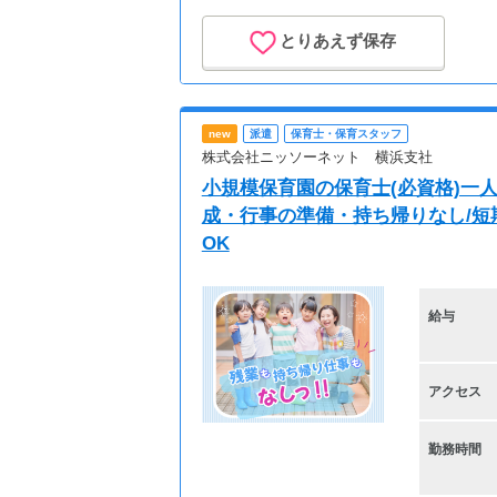
とりあえず保存
new
派遣
保育士・保育スタッフ
株式会社ニッソーネット 横浜支社
小規模保育園の保育士(必資格)一人
成・行事の準備・持ち帰りなし/短
OK
給与
アクセス
勤務時間