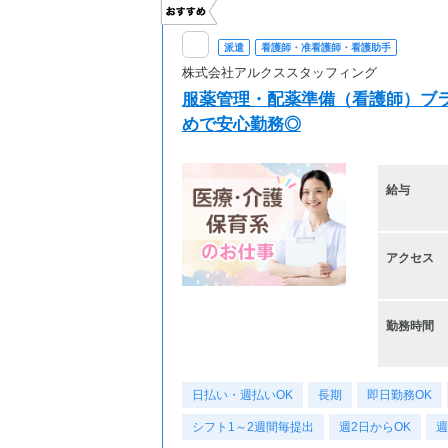
派遣
看護師・准看護師・看護助手
株式会社アルクススタッフィング
服薬管理・配薬準備（看護師）ブラ
めで安心勤務◎
給与
アクセス
勤務時間
日払い・週払いOK
長期
即日勤務OK
シフト1～2週間毎提出
週2日からOK
週