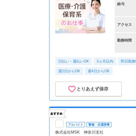
給与
アクセス
勤務時間
日払い・週払いOK
3ヵ月以内
即日勤務
週2日からOK
週4日からOK
とりあえず保存
アルバイト
警備・交通誘導
株式会社MSK 神奈川支社