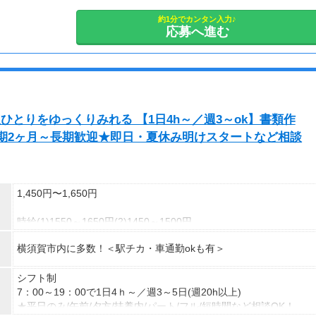
気になったら“話だけ”でもどうぞ＊
約1分でカンタン入力♪
応募へ進む
予定に合わせてお休みが取れる！
◇用事が入ったからこの日は休みたい
◇連休にして旅行に行こうかな
など、都度ご相談OKです♪
ひとりをゆっくりみれる 【1日4h～／週3～ok】書類作
期2ヶ月～長期歓迎★即日・夏休み明けスタートなど相談
1,450円〜1,650円
時給(1)1550～1650円(2)1450～1500円
(1)週40ｈ以上
横須賀市内に多数！＜駅チカ・車通勤okも有＞
(2)週40ｈ未満
【月収例】
290400円（時給1650円×8h×22日)
シフト制
7：00～19：00で1日4ｈ～／週3～5日(週20h以上)
7：00～19：00で1日4ｈ～、週3～5日(週20h以上)
★平日のみ/午前/夕方/扶養内/パート/フル/短時間など相談OK！