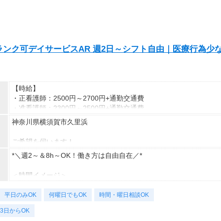
ンク可デイサービスAR 週2日～シフト自由｜医療行為少
【時給】
・正看護師：2500円～2700円+通勤交通費
・准看護師：2300円～2500円+通勤交通費
神奈川県横須賀市久里浜
*＊嬉しい日払いOK*
ご希望を伺います！
あなたの努力はきちんと評価します！
※受動喫煙対策有（屋内禁煙）
*＼週2～＆8h～OK！働き方は自由自在／*
がんばりをお給料でしっかり還元＊
車・バイク・自転車での通勤もOK
＜時間イメージ＞
※規定があるので、ご希望の方はご相談ください＊
8：30～17：30（休憩1時間）
平日のみOK
9：00～18：00（休憩1時間）など
何曜日でもOK
時間・曜日相談OK
3日からOK
曜日固定・短時間もまずはご相談ください！