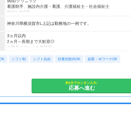
病院/クリニック
看護助手、施設内介護・看護、介護福祉士・社会福祉士
時給1,350円～
※22時～翌5時の就労は深夜時給適用
神奈川県横須賀市L上記は勤務地の一例です。
※お給料は最短で週払いOK！（規定有）
※残業代は別途全額支給
3ヵ月以内
2ヵ月～長期まで大歓迎◎
※翌月スタートも相談可
※試用期間（初回2ヵ月契約）
OK
シフト制
シフト自由
扶養控除内OK
副業・ＷワークOK
約1分でカンタン入力♪
応募へ進む