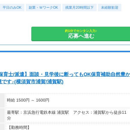
★シフト例：9-18時、7-11時、8-12時、9-16時など
短期2ヶ月～長期
平日のみOK
★平日のみ/午前/夕方/扶養内/パート/フル/短時間など相談OK！
副業・ＷワークOK
残業月20時間以下
未経験歓迎
★短期2ヶ月～長期歓迎！
(例)9-18時、7-11時、8-12時、9-16時など
約1分でカンタン入力♪
応募へ進む
【保育士/派遣】面談・見学後に断ってもOK保育補助自然豊
す♪(横須賀市浦賀/浦賀駅)
時給 1500円 ～ 1600円
最寄駅：京浜急行電鉄本線 浦賀駅 アクセス：浦賀駅から徒歩11
分
【勤務時間】