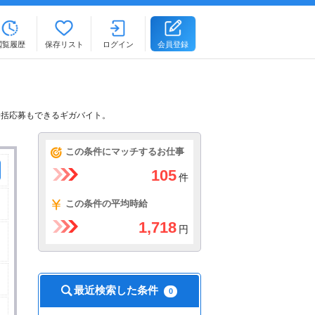
閲覧履歴
保存リスト
ログイン
会員登録
一括応募もできるギガバイト。
この条件にマッチするお仕事
105
件
この条件の平均時給
1,718
円
最近検索した条件
0